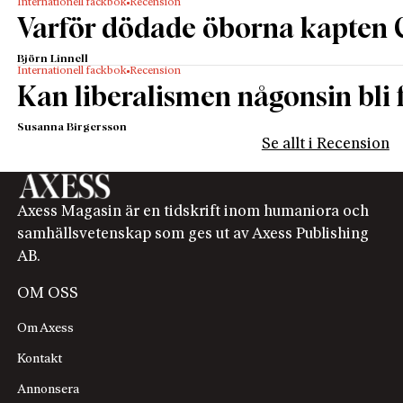
Internationell fackbok
Recension
Varför dödade öborna kapten 
Björn Linnell
Internationell fackbok
Recension
Kan liberalismen någonsin bli f
Susanna Birgersson
Se allt i Recension
Axess Magasin är en tidskrift inom humaniora och
samhällsvetenskap som ges ut av Axess Publishing
AB.
OM OSS
Om Axess
Kontakt
Annonsera