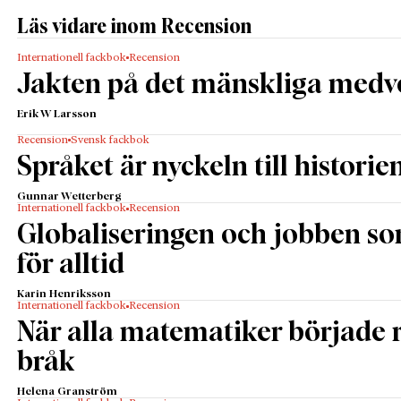
Läs vidare inom Recension
Internationell fackbok
Recension
Jakten på det mänskliga medv
Erik W Larsson
Recension
Svensk fackbok
Språket är nyckeln till historie
Gunnar Wetterberg
Internationell fackbok
Recension
Globaliseringen och jobben s
för alltid
Karin Henriksson
Internationell fackbok
Recension
När alla matematiker började
bråk
Helena Granström