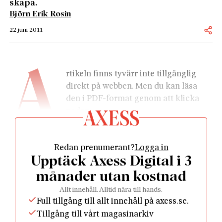
skapa.
Björn Erik Rosin
22 juni 2011
A
rtikeln finns tyvärr inte tillgänglig 
direkt på webben. Men du kan läsa 
den i PDF-format genom att klicka 
nedan.
Redan prenumerant?
Logga in
Upptäck Axess Digital i 3
månader utan kostnad
				Läs som PDF				
Allt innehåll. Alltid nära till hands.
Full tillgång till allt innehåll på axess.se.
Tillgång till vårt magasinarkiv