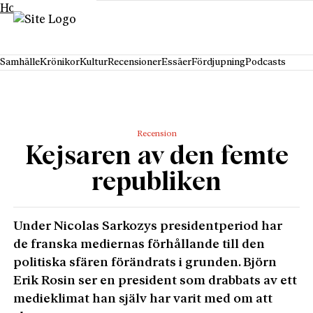
Hoppa till innehåll
Samhälle
Krönikor
Kultur
Recensioner
Essäer
Fördjupning
Podcasts
Recension
Kejsaren av den femte
republiken
Under Nicolas Sarkozys presidentperiod har
de franska mediernas förhållande till den
politiska sfären förändrats i grunden. Björn
Erik Rosin ser en president som drabbats av ett
medieklimat han själv har varit med om att