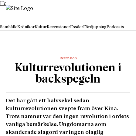
Hoppa till innehåll
Samhälle
Krönikor
Kultur
Recensioner
Essäer
Fördjupning
Podcasts
Recension
Kulturrevolutionen i
backspegeln
Det har gått ett halvsekel sedan
kulturrevolutionen svepte fram över Kina.
Trots namnet var den ingen revolution i ordets
vanliga bemärkelse. Ungdomarna som
skanderade slagord var ingen olaglig