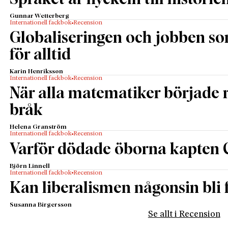
och stormaktsdiplomati i skuggan av
Gunnar Wetterberg
kulturrevolutionen och Vietnamkriget. Det är
Internationell fackbok
Recension
förståeligt men också synd, eftersom en hel del av
Globaliseringen och jobben s
det som berättas kan läsas i tillgängliga
för alltid
nutidshistorier, låt vara utan svensk synvinkel.
Berner redogör för egna erfarenheter i det stora
Karin Henriksson
Internationell fackbok
Recension
landet i öster, men för läsaren hade det varit
När alla matematiker började
spännande att få del av ännu fler personliga minnen.
bråk
Och sådana torde förstahandskällan Berner ha i rikt
mått.
Helena Granström
Internationell fackbok
Recension
Varför dödade öborna kapten 
Björn Linnell
Internationell fackbok
Recension
Kan liberalismen någonsin bli f
Susanna Birgersson
Se allt i Recension