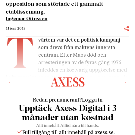
opposition som störtade ett gammalt
etablissemang.
Ingemar Ottosson
11 juni 2018
T
värtom var det en politisk kampanj
som drevs från maktens innersta
centrum. Efter Maos död och
arresteringen av de fyras gäng 1976
inleddes en kortvarig uppgörelse med
kulturrevolutionen. Denna självprövning avstannade
dock snart när ekonomisk tillväxt sattes främst på
den kinesiska agendan. Idag nämns omvälvningen
Redan prenumerant?
Logga in
knappt i landets läroböcker – anmärkningsvärt med
Upptäck Axess Digital i 3
tanke på Kinas kritik mot Japan för historielöshet.
Kulturrevolutionen är inte bara ett kapitel i Kinas
månader utan kostnad
moderna historia: Mao hyllades av kinesiska röda
Allt innehåll. Alltid nära till hands.
garden, men också av Beatles, radikala europeiska
Full tillgång till allt innehåll på axess.se.