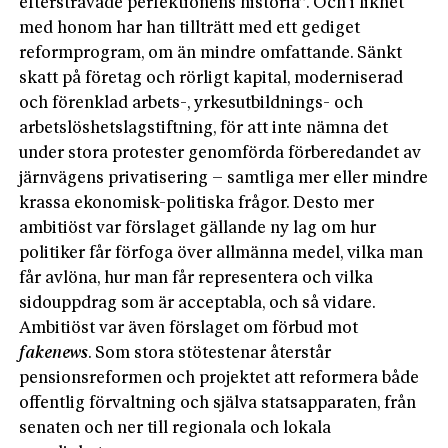
eftersträvade perfektionens historia”. Och i likhet
med honom har han tillträtt med ett gediget
reformprogram, om än mindre omfattande. Sänkt
skatt på företag och rörligt kapital, moderniserad
och förenklad arbets-, yrkesutbildnings- och
arbetslöshetslagstiftning, för att inte nämna det
under stora protester genomförda förberedandet av
järnvägens privatisering – samtliga mer eller mindre
krassa ekonomisk-politiska frågor. Desto mer
ambitiöst var förslaget gällande ny lag om hur
politiker får förfoga över allmänna medel, vilka man
får avlöna, hur man får representera och vilka
sidouppdrag som är acceptabla, och så vidare.
Ambitiöst var även förslaget om förbud mot
fake
news
. Som stora stötestenar återstår
pensionsreformen och projektet att reformera både
offentlig förvaltning och själva statsapparaten, från
senaten och ner till regionala och lokala