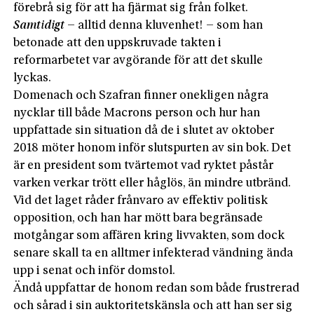
förebrå sig för att ha fjärmat sig från folket.
Samtidigt
– alltid denna kluvenhet! – som han
betonade att den uppskruvade takten i
reformarbetet var avgörande för att det skulle
lyckas.
Domenach och Szafran finner onekligen några
nycklar till både Macrons person och hur han
uppfattade sin situation då de i slutet av oktober
2018 möter honom inför slutspurten av sin bok. Det
är en president som tvärtemot vad ryktet påstår
varken verkar trött eller håglös, än mindre utbränd.
Vid det laget råder frånvaro av effektiv politisk
opposition, och han har mött bara begränsade
motgångar som affären kring livvakten, som dock
senare skall ta en alltmer infekterad vändning ända
upp i senat och inför domstol.
Ändå uppfattar de honom redan som både frustrerad
och sårad i sin auktoritetskänsla och att han ser sig