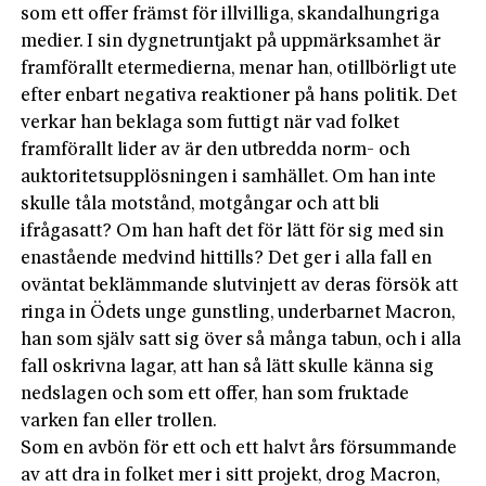
som ett offer främst för illvilliga, skandalhungriga
medier. I sin dygnetruntjakt på uppmärksamhet är
framförallt etermedierna, menar han, otillbörligt ute
efter enbart negativa reaktioner på hans politik. Det
verkar han beklaga som futtigt när vad folket
framförallt lider av är den utbredda norm- och
auktoritetsupplösningen i samhället. Om han inte
skulle tåla motstånd, motgångar och att bli
ifrågasatt? Om han haft det för lätt för sig med sin
enastående medvind hittills? Det ger i alla fall en
oväntat beklämmande slutvinjett av deras försök att
ringa in Ödets unge gunstling, underbarnet Macron,
han som själv satt sig över så många tabun, och i alla
fall oskrivna lagar, att han så lätt skulle känna sig
nedslagen och som ett offer, han som fruktade
varken fan eller trollen.
Som en avbön för ett och ett halvt års försummande
av att dra in folket mer i sitt projekt, drog Macron,