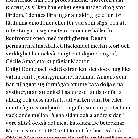
assisterade han den protestantiske filosofen Paul
Ricœur, av vilken han enligt egen utsago drog stor
lärdom. I dennes lära ingår att aldrig ge efter för
lättfunna emotioner eller för vad som sägs, och att
inte stänga in sig i en teori som inte håller för
konfrontationen med verkligheten. Denna
permanenta instabilitet, flackandet mellan teori och
verklighet har också enligt en tidigare biograf,
Cécile Amar, starkt präglat Macron.
Enligt Domenach och Szafran kan det dock nog lika
väl ha varit i jesuitgymnasiet hemma i Amiens som
han tillägnat sig förmågan att inte bara dölja sina
avsikter, utan att också i sann jesuitanda omfatta
allting och dess motsats, att varken vara för eller
emot någon ståndpunkt. Ungefär som en protestants
vacklande mellan ”å ena sidan och å andra sidan”
vore alltså också det mest katolska. De betecknar
Macron som ett OPO: ett Oidentifierbart Politiskt