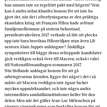
han annars inte en regelrätt pakt med högern? Vem
kan å andra sidan klandra honom för att inte ha
gjort det, när det i efterdyningarna av den präktiga
skandalen kring att François Fillon hade avlönat
familjemedlemmar på statens bekostnad,
presidentvalsvåren 2017 verkade så lätt att plocka
upp inte bara besvikna Fillonväljare utan även LR-
nestorn Alain Juppés anhängare? Åtskilliga
sympatisörer till bägge dessa avhoppade kandidater
gick verkligen också över till Macron, också i valet
till Nationalförsamlingen sommaren 2017.
När Hollande anklagar honom för att gå
arbetsgivarnas ärenden, ligger det något i det i så
måtto att Macron verkligen inte ägnar facket
mycken uppmärksamhet, och inte några andra
intermediära samhällsinstitutioner heller för den
delen. Men när det gäller Jean-Luc Mélenchon på
yttersta vänsterkanten som beskyller honom för att