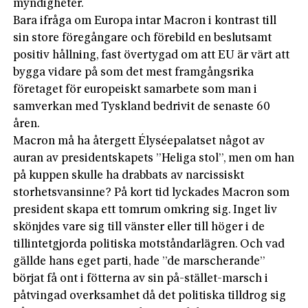
myndigheter.
Bara ifråga om Europa intar Macron i kontrast till
sin store föregångare och förebild en beslutsamt
positiv hållning, fast övertygad om att EU är värt att
bygga vidare på som det mest framgångsrika
företaget för europeiskt samarbete som man i
samverkan med Tyskland bedrivit de senaste 60
åren.
Macron må ha återgett Élyséepalatset något av
auran av presidentskapets ”Heliga stol”, men om han
på kuppen skulle ha drabbats av narcissiskt
storhetsvansinne? På kort tid lyckades Macron som
president skapa ett tomrum omkring sig. Inget liv
skönjdes vare sig till vänster eller till höger i de
tillintetgjorda politiska motståndarlägren. Och vad
gällde hans eget parti, hade ”de marscherande”
börjat få ont i fötterna av sin på-stället-marsch i
påtvingad overksamhet då det politiska tilldrog sig