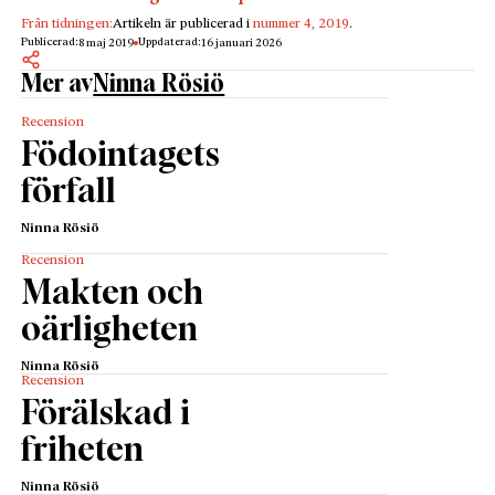
Från tidningen:
Artikeln är publicerad i
nummer 4, 2019
.
Publicerad:
Uppdaterad:
8 maj 2019
16 januari 2026
Mer av
Ninna Rösiö
Recension
Födointagets
förfall
Ninna Rösiö
Recension
Makten och
oärligheten
Ninna Rösiö
Recension
Förälskad i
friheten
Ninna Rösiö