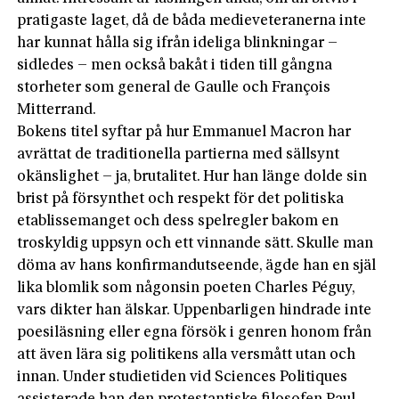
pratigaste laget, då de båda medieveteranerna inte
har kunnat hålla sig ifrån ideliga blinkningar –
sidledes – men också bakåt i tiden till gångna
storheter som general de Gaulle och François
Mitterrand.
Bokens titel syftar på hur Emmanuel Macron har
avrättat de traditionella partierna med sällsynt
okänslighet – ja, brutalitet. Hur han länge dolde sin
brist på försynthet och respekt för det politiska
etablissemanget och dess spelregler bakom en
troskyldig uppsyn och ett vinnande sätt. Skulle man
döma av hans konfirmandutseende, ägde han en själ
lika blomlik som någonsin poeten Charles Péguy,
vars dikter han älskar. Uppenbarligen hindrade inte
poesiläsning eller egna försök i genren honom från
att även lära sig politikens alla versmått utan och
innan. Under studietiden vid Sciences Politiques