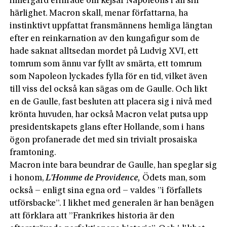
innergård erinrade om kejsar Napoleons i all sin
härlighet. Macron skall, menar författarna, ha
instinktivt uppfattat fransmännens hemliga längtan
efter en reinkarnation av den kungafigur som de
hade saknat alltsedan mordet på Ludvig XVI, ett
tomrum som ännu var fyllt av smärta, ett tomrum
som Napoleon lyckades fylla för en tid, vilket även
till viss del också kan sägas om de Gaulle. Och likt
en de Gaulle, fast besluten att placera sig i nivå med
krönta huvuden, har också Macron velat putsa upp
presidentskapets glans efter Hollande, som i hans
ögon profanerade det med sin trivialt prosaiska
framtoning.
Macron inte bara beundrar de Gaulle, han speglar sig
i honom,
L’Homme
de Providence,
Ödets man, som
också – enligt sina egna ord – valdes ”i förfallets
utförsbacke”. I likhet med generalen är han benägen
att förklara att ”Frankrikes historia är den