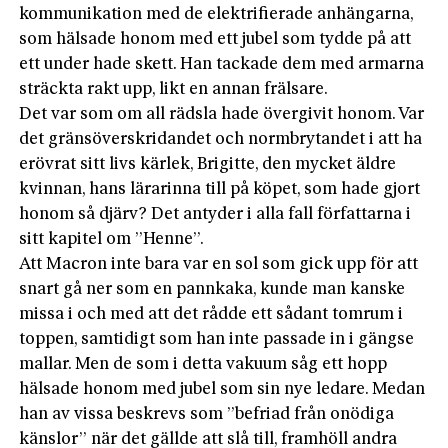
kommunikation med de elektrifierade anhängarna,
som hälsade honom med ett jubel som tydde på att
ett under hade skett. Han tackade dem med armarna
sträckta rakt upp, likt en annan frälsare.
Det var som om all rädsla hade övergivit honom. Var
det gränsöverskridandet och normbrytandet i att ha
erövrat sitt livs kärlek, Brigitte, den mycket äldre
kvinnan, hans lärarinna till på köpet, som hade gjort
honom så djärv? Det antyder i alla fall författarna i
sitt kapitel om ”Henne”.
Att Macron inte bara var en sol som gick upp för att
snart gå ner som en pannkaka, kunde man kanske
missa i och med att det rådde ett sådant tomrum i
toppen, samtidigt som han inte passade in i gängse
mallar. Men de som i detta vakuum såg ett hopp
hälsade honom med jubel som sin nye ledare. Medan
han av vissa beskrevs som ”befriad från onödiga
känslor” när det gällde att slå till, framhöll andra