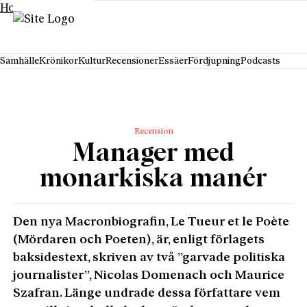
Hoppa till innehåll
Samhälle
Krönikor
Kultur
Recensioner
Essäer
Fördjupning
Podcasts
Recension
Manager med
monarkiska manér
Den nya Macronbiografin, Le Tueur et le Poète
(Mördaren och Poeten), är, enligt förlagets
baksidestext, skriven av två ”garvade politiska
journalister”, Nicolas Domenach och Maurice
Szafran. Länge undrade dessa författare vem