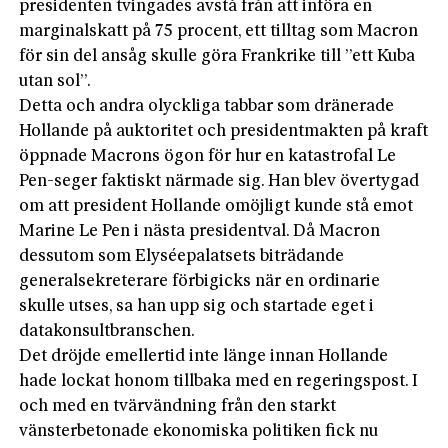
presidenten tvingades avstå från att införa en
marginalskatt på 75 procent, ett tilltag som Macron
för sin del ansåg skulle göra Frankrike till ”ett Kuba
utan sol”.
Detta och andra olyckliga tabbar som dränerade
Hollande på auktoritet och presidentmakten på kraft
öppnade Macrons ögon för hur en katastrofal Le
Pen-seger faktiskt närmade sig. Han blev övertygad
om att president Hollande omöjligt kunde stå emot
Marine Le Pen i nästa presidentval. Då Macron
dessutom som Elyséepalatsets biträdande
generalsekreterare förbigicks när en ordinarie
skulle utses, sa han upp sig och startade eget i
datakonsultbranschen.
Det dröjde emellertid inte länge innan Hollande
hade lockat honom tillbaka med en regeringspost. I
och med en tvärvändning från den starkt
vänsterbetonade ekonomiska politiken fick nu