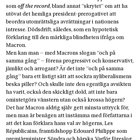
som
off the record
, bland annat ”skrytet” om att ha
utövat det hemliga president-prerogativet att
beordra utomrättsliga avrättningar i nationens
intresse. Dödsdrift, således, som en hypotetisk
förklaring till den märkliga blindheten ifråga om
Macron.
Men kan man – med Macrons slogan ”och på
samma gång” – förena progressivt och konservativt,
jämlikt och arrogant? Är det inte ”och på samma
gång” bara ett listigt sätt att sockra nyliberalismens
beska piller? Och skulle inte den egentliga avsikten
ha varit, också den skickligt dold, att inte bara
omintetgöra vänstern utan också krossa högern?
Det har Macron aldrig själv gett minsta uttryck för,
men man är benägen att instämma med författarna i
att det kan förklara hans val av högerns, Les
Républicains, framtidshopp Edouard Philippe som
premiärminister. Söndra och härska. Varför föreslog