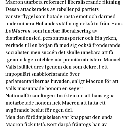
Macron utarbeta reformer i liberaliserande riktning.
Dessa attackerades av rebeller på partiets
vänsterflygel som hotade rösta emot och därmed
underminera Hollandes ställning också inifrån. Hans
Loi
Macron
, som innebar liberalisering av
distributionsled, persontransporter och fria yrken,
verkade till en början få med sig också fronderande
socialister, men succén det skulle innebära att få
igenom lagen uteblev när premiärministern Manuel
Valls istället drev igenom den som dekret i ett
impopulärt snabbförfarande över
parlamentarikernas huvuden, enligt Macron för att
Valls missunnade honom en seger i
Nationalförsamlingen. Insikten om att hans egna
motarbetade honom fick Macron att fatta ett
avgörande beslut för egen del.
Men den förödmjukelsen var knappast den enda
Macron fick utstå. Kort därpå fråntogs han av