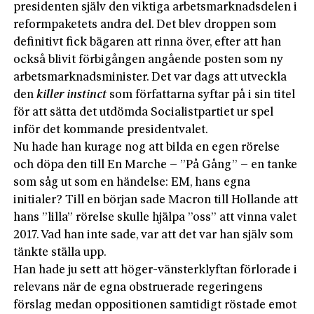
presidenten själv den viktiga arbetsmarknadsdelen i
reformpaketets andra del. Det blev droppen som
definitivt fick bägaren att rinna över, efter att han
också blivit förbigången angående posten som ny
arbetsmarknadsminister. Det var dags att utveckla
den
killer
instinct
som författarna syftar på i sin titel
för att sätta det utdömda Socialistpartiet ur spel
inför det kommande presidentvalet.
Nu hade han kurage nog att bilda en egen rörelse
och döpa den till En Marche – ”På Gång” – en tanke
som såg ut som en händelse: EM, hans egna
initialer? Till en början sade Macron till Hollande att
hans ”lilla” rörelse skulle hjälpa ”oss” att vinna valet
2017. Vad han inte sade, var att det var han själv som
tänkte ställa upp.
Han hade ju sett att höger-vänsterklyftan förlorade i
relevans när de egna obstruerade regeringens
förslag medan oppositionen samtidigt röstade emot