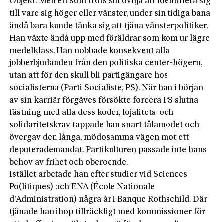
Objekt. Men ett som trots sin ovilja att identifiera sig
till vare sig höger eller vänster, under sin tidiga bana
ändå bara kunde tänka sig att tjäna vänsterpolitiker.
Han växte ändå upp med föräldrar som kom ur lägre
medelklass. Han nobbade konsekvent alla
jobberbjudanden från den politiska center-högern,
utan att för den skull bli partigängare hos
socialisterna (Parti Socialiste, PS). När han i början
av sin karriär förgäves försökte forcera PS slutna
fästning med alla dess koder, lojalitets-och
solidaritetskrav tappade han snart tålamodet och
övergav den långa, mödosamma vägen mot ett
deputerademandat. Partikulturen passade inte hans
behov av frihet och oberoende.
Istället arbetade han efter studier vid Sciences
Po(litiques) och ENA (École Nationale
d’Administration) några år i Banque Rothschild. Där
tjänade han ihop tillräckligt med kommissioner för