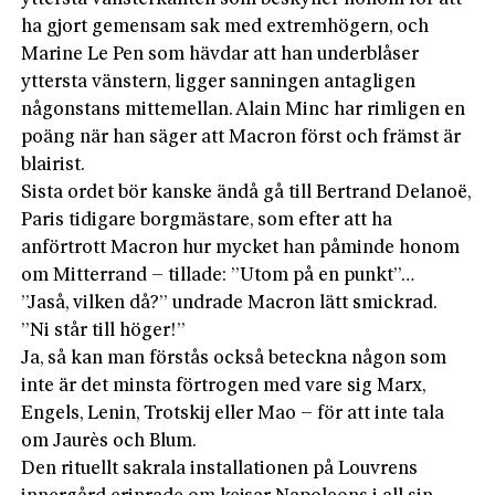
ha gjort gemensam sak med extremhögern, och
Marine Le Pen som hävdar att han underblåser
yttersta vänstern, ligger sanningen antagligen
någonstans mittemellan. Alain Minc har rimligen en
poäng när han säger att Macron först och främst är
blairist.
Sista ordet bör kanske ändå gå till Bertrand Delanoë,
Paris tidigare borgmästare, som efter att ha
anförtrott Macron hur mycket han påminde honom
om Mitterrand – tillade: ”Utom på en punkt”…
”Jaså, vilken då?” undrade Macron lätt smickrad.
”Ni står till höger!”
Ja, så kan man förstås också beteckna någon som
inte är det minsta förtrogen med vare sig Marx,
Engels, Lenin, Trotskij eller Mao – för att inte tala
om Jaurès och Blum.
Den rituellt sakrala installationen på Louvrens