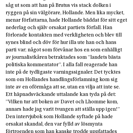
såg ut som att han på Brutus vis stack dolken i
ryggen på sin välgörare, Hollande. Men lika mycket,
menar författarna, hade Hollande bäddat för sitt eget
nederlag och själv orsakat partiets förfall. Han
förlorade kontakten med verkligheten och blev till
synes blind och döv för hur illa ute han och hans
parti var; något som förvånar hos en som enhälligt
av journalistkåren betraktades som ”landets bästa
politiska kommentator”. I alla fall reagerade han
inte på de tydligaste varningssignaler. Det tycktes
som om Hollandes handlingsförlamning kom sig
inte av en oförmåga att se, utan en vilja att inte se.
Ett häpnadsväckande uttalande kan tyda på det:
”Vilken tur att boken av Davet och Lhomme kom,
annars hade jag varit tvungen att ställa upp igen!”
Den intervjubok som Hollande syftade på hade
orsakat skandal, den var fylld av lösmynta
förtroenden som han kanske trodde uppfattades