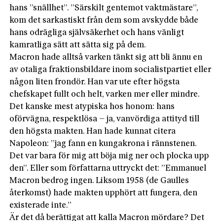
hans ”snällhet”. ”Särskilt gentemot vaktmästare”,
kom det sarkastiskt från dem som avskydde både
hans odrägliga självsäkerhet och hans vänligt
kamratliga sätt att sätta sig på dem.
Macron hade alltså varken tänkt sig att bli ännu en
av otaliga fraktionsbildare inom socialistpartiet eller
någon liten frondör. Han var ute efter högsta
chefskapet fullt och helt, varken mer eller mindre.
Det kanske mest atypiska hos honom: hans
oförvägna, respektlösa – ja, vanvördiga attityd till
den högsta makten. Han hade kunnat citera
Napoleon: ”jag fann en kungakrona i rännstenen.
Det var bara för mig att böja mig ner och plocka upp
den”. Eller som författarna uttryckt det: ”Emmanuel
Macron bedrog ingen. Liksom 1958 (de Gaulles
återkomst) hade makten upphört att fungera, den
existerade inte.”
Är det då berättigat att kalla Macron mördare? Det