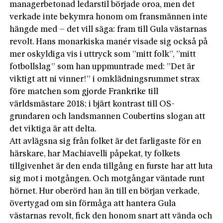
managerbetonad ledarstil började oroa, men det
verkade inte bekymra honom om fransmännen inte
hängde med – det vill säga: fram till Gula västarnas
revolt. Hans monarkiska manér visade sig också på
mer oskyldiga vis i uttryck som ”mitt folk”, ”mitt
fotbollslag” som han uppmuntrade med: ”Det är
viktigt att ni vinner!” i omklädningsrummet strax
före matchen som gjorde Frankrike till
världsmästare 2018; i bjärt kontrast till OS-
grundaren och landsmannen Coubertins slogan att
det viktiga är att delta.
Att avlägsna sig från folket är det farligaste för en
härskare, har Machiavelli påpekat, ty folkets
tillgivenhet är den enda tillgång en furste har att luta
sig mot i motgången. Och motgångar väntade runt
hörnet. Hur oberörd han än till en början verkade,
övertygad om sin förmåga att hantera Gula
västarnas revolt, fick den honom snart att vända och