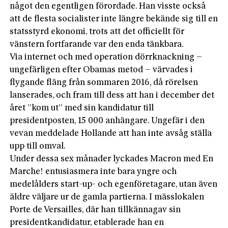
något den egentligen förordade. Han visste också
att de flesta socialister inte längre bekände sig till en
statsstyrd ekonomi, trots att det officiellt för
vänstern fortfarande var den enda tänkbara.
Via internet och med operation dörrknackning –
ungefärligen efter Obamas metod – värvades i
flygande fläng från sommaren 2016, då rörelsen
lanserades, och fram till dess att han i december det
året ”kom ut” med sin kandidatur till
presidentposten, 15 000 anhängare. Ungefär i den
vevan meddelade Hollande att han inte avsåg ställa
upp till omval.
Under dessa sex månader lyckades Macron med En
Marche! entusiasmera inte bara yngre och
medelålders start-up- och egenföretagare, utan även
äldre väljare ur de gamla partierna. I mässlokalen
Porte de Versailles, där han tillkännagav sin
presidentkandidatur, etablerade han en