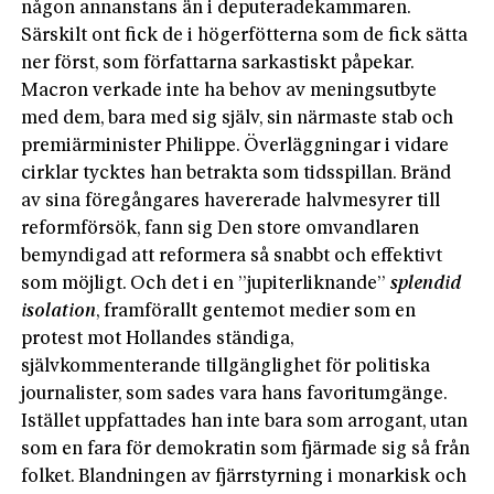
någon annanstans än i deputeradekammaren.
Särskilt ont fick de i högerfötterna som de fick sätta
ner först, som författarna sarkastiskt påpekar.
Macron verkade inte ha behov av meningsutbyte
med dem, bara med sig själv, sin närmaste stab och
premiärminister Philippe. Överläggningar i vidare
cirklar tycktes han betrakta som tidsspillan. Bränd
av sina föregångares havererade halvmesyrer till
reformförsök, fann sig Den store omvandlaren
bemyndigad att reformera så snabbt och effektivt
som möjligt. Och det i en ”jupiterliknande”
splendid
isolation
, framförallt gentemot medier som en
protest mot Hollandes ständiga,
självkommenterande tillgänglighet för politiska
journalister, som sades vara hans favoritumgänge.
Istället uppfattades han inte bara som arrogant, utan
som en fara för demokratin som fjärmade sig så från
folket. Blandningen av fjärrstyrning i monarkisk och