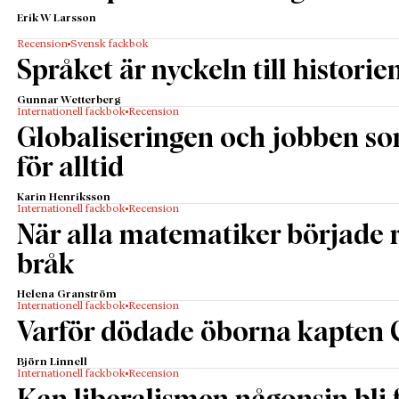
Erik W Larsson
Recension
Svensk fackbok
Språket är nyckeln till historie
Gunnar Wetterberg
Internationell fackbok
Recension
Globaliseringen och jobben s
för alltid
Karin Henriksson
Internationell fackbok
Recension
När alla matematiker började
bråk
Helena Granström
Internationell fackbok
Recension
Varför dödade öborna kapten 
Björn Linnell
Internationell fackbok
Recension