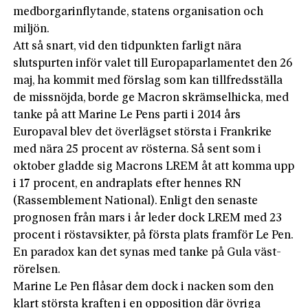
medborgarinflytande, statens organisation och
miljön.
Att så snart, vid den tidpunkten farligt nära
slutspurten inför valet till Europaparlamentet den 26
maj, ha kommit med förslag som kan tillfredsställa
de missnöjda, borde ge Macron skrämselhicka, med
tanke på att Marine Le Pens parti i 2014 års
Europaval blev det överlägset största i Frankrike
med nära 25 procent av rösterna. Så sent som i
oktober gladde sig Macrons LREM åt att komma upp
i 17 procent, en andraplats efter hennes RN
(Rassemblement National). Enligt den senaste
prognosen från mars i år leder dock LREM med 23
procent i röstavsikter, på första plats framför Le Pen.
En paradox kan det synas med tanke på Gula väst-
rörelsen.
Marine Le Pen flåsar dem dock i nacken som den
klart största kraften i en opposition där övriga