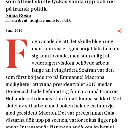
som till sist skulle lyckas vända upp och ner
på fransk politik.
Ninna Rösiö
Fri skribent, tidigare minister i UD.
8 maj 2019
F
öga anade de att det skulle bli en ung
man, som visserligen börjat låta tala om
sig som lovande, men som enligt all
vedertagen visdom behövde arbeta
länge än i vingården. Szafran var den
som först började tro på Emmanuel Macrons
möjligheter att vinna presidentvalet 2017, medan
Domenach hade befunnit sig för nära inpå François
Hollande och dennes klan för att kunna se klart. Mot
slutet av sitt arbete med boken fick de en intervju
med president Macron. Det var precis innan Gula
västarna dök upp på scenen, varför fokus ligger på
annat. Intressant är läsningen ändå, om än bitvis i