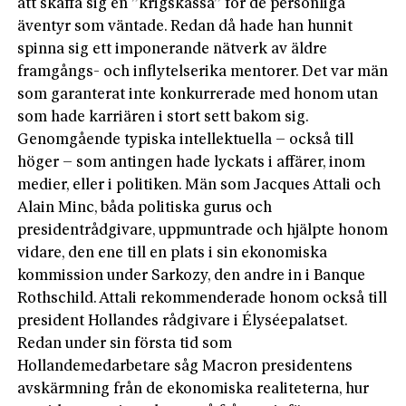
att skaffa sig en ”krigskassa” för de personliga
äventyr som väntade. Redan då hade han hunnit
spinna sig ett imponerande nätverk av äldre
framgångs- och inflytelserika mentorer. Det var män
som garanterat inte konkurrerade med honom utan
som hade karriären i stort sett bakom sig.
Genomgående typiska intellektuella – också till
höger – som antingen hade lyckats i affärer, inom
medier, eller i politiken. Män som Jacques Attali och
Alain Minc, båda politiska gurus och
presidentrådgivare, uppmuntrade och hjälpte honom
vidare, den ene till en plats i sin ekonomiska
kommission under Sarkozy, den andre in i Banque
Rothschild. Attali rekommenderade honom också till
president Hollandes rådgivare i Élyséepalatset.
Redan under sin första tid som
Hollandemedarbetare såg Macron presidentens
avskärmning från de ekonomiska realiteterna, hur