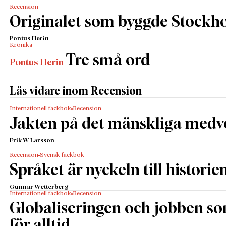
Recension
Originalet som byggde Stockh
Pontus Herin
Krönika
Tre små ord
Pontus Herin
Läs vidare inom Recension
Internationell fackbok
Recension
Jakten på det mänskliga medv
Erik W Larsson
Recension
Svensk fackbok
Språket är nyckeln till historie
Gunnar Wetterberg
Internationell fackbok
Recension
Globaliseringen och jobben s
för alltid