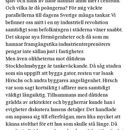
själv och hans liv hade hamnat ännu mer i centrum.
Och vilka är då poängerna? För mig väckte
parallellerna till dagens Sverige många tankar. Vi
befinner oss mitt i en ny industriell revolution
samtidigt som befolkningen i städerna växer snabbt.
Det skapar nya förmögenheter och då som nu
hamnar framgångsrika industrientreprenörers
pengar inte sällan just i fastigheter.
Men även olikheterna mot dåtidens
Stockholmsbygge är tankeväckande. Då såg staden
som sin uppgift att bygga gator, resten var Isaak
Hirschs och andra byggares angelägenhet. Hirsch
var som sagt kortsiktig i affärer men samtidigt
väldigt långsiktig. Tillsammans med dåtidens
grädda av arkitekter och byggherrar kunde han i
evigheter diskutera husens detaljer. Det handlade
om anpassa sig till efterfrågan, men lika mycket att
känna stolthet för ett hus som skulle stå länge. Då