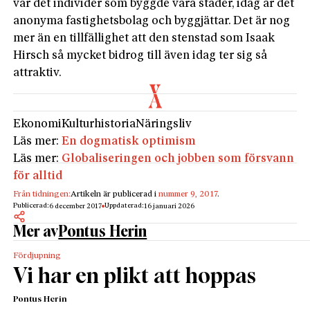
var det individer som byggde våra städer, idag är det
anonyma fastighetsbolag och byggjättar. Det är nog
mer än en tillfällighet att den stenstad som Isaak
Hirsch så mycket bidrog till även idag ter sig så
attraktiv.
Ekonomi
Kulturhistoria
Näringsliv
Läs mer:
En dogmatisk optimism
Läs mer:
Globaliseringen och jobben som försvann
för alltid
Från tidningen:
Artikeln är publicerad i
nummer 9, 2017
.
Publicerad:
Uppdaterad:
6 december 2017
16 januari 2026
Mer av
Pontus Herin
Fördjupning
Vi har en plikt att hoppas
Pontus Herin