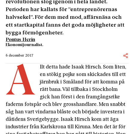
revolutionen slog igenom i hela landet.
Perioden har kallats för ”entreprenörernas
halvsekel”. För dem med mod, affärsnäsa och
ett startkapital fanns det goda möjligheter att
bygga förmögenheter.
Pontus Herin
Ekonomijournalist.
6 december 2017
A
llt detta hade Isaak Hirsch. Som liten,
en stökig pojke som skickades till ett
järnbruk i Småland för att komma på
rätt bana. Väl tillbaka i Stockholm
gick han först i den framgångsrike
faderns fotspår och blev grosshandlare. Men snabbt
såg han vart vindarna blåste och började investera i
dåtidens Sverigebygge. Isaak Hirsch kom att äga
industrier från Karlskrona till Kiruna. Men det är för