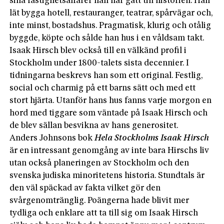
sina fastighetsaffärer han har gått till historien. Han
lät bygga hotell, restauranger, teatrar, spårvägar och,
inte minst, bostadshus. Pragmatisk, klurig och otålig
byggde, köpte och sålde han hus i en våldsam takt.
Isaak Hirsch blev också till en välkänd profil i
Stockholm under 1800-talets sista decennier. I
tidningarna beskrevs han som ett original. Festlig,
social och charmig på ett barns sätt och med ett
stort hjärta. Utanför hans hus fanns varje morgon en
hord med tiggare som väntade på Isaak Hirsch och
de blev sällan besvikna av hans generositet.
Anders Johnsons bok
Hela Stockholms Isaak Hirsch
är en intressant genomgång av inte bara Hirschs liv
utan också planeringen av Stockholm och den
svenska judiska minoritetens historia. Stundtals är
den väl späckad av fakta vilket gör den
svårgenomtränglig. Poängerna hade blivit mer
tydliga och enklare att ta till sig om Isaak Hirsch