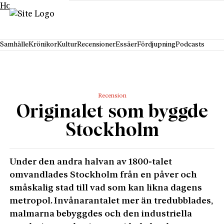
Hoppa till innehåll
Samhälle
Krönikor
Kultur
Recensioner
Essäer
Fördjupning
Podcasts
Recension
Originalet som byggde
Stockholm
Under den andra halvan av 1800-talet
omvandlades Stockholm från en påver och
småskalig stad till vad som kan likna dagens
metropol. Invånarantalet mer än tredubblades,
malmarna bebyggdes och den industriella