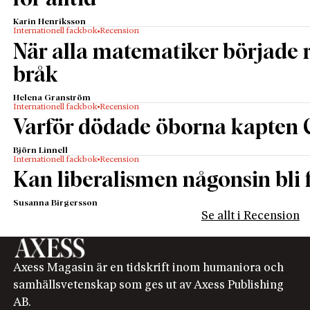
Karin Henriksson
Internationell fackbok
Recension
När alla matematiker började
bråk
Helena Granström
Internationell fackbok
Recension
Varför dödade öborna kapten 
Björn Linnell
Internationell fackbok
Recension
Kan liberalismen någonsin bli f
Susanna Birgersson
Se allt i Recension
Axess Magasin är en tidskrift inom humaniora och
samhällsvetenskap som ges ut av Axess Publishing
AB.