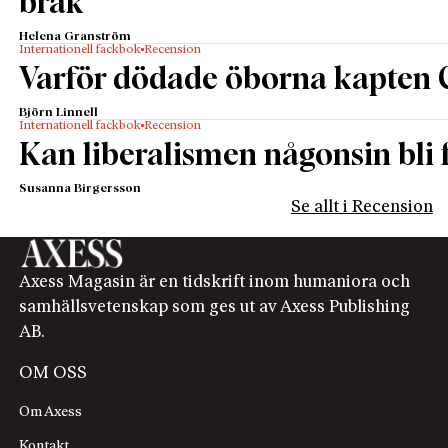
bråk
Helena Granström
Internationell fackbok
Recension
Varför dödade öborna kapten 
Björn Linnell
Internationell fackbok
Recension
Kan liberalismen någonsin bli f
Susanna Birgersson
Se allt i Recension
Axess Magasin är en tidskrift inom humaniora och
samhällsvetenskap som ges ut av Axess Publishing
AB.
OM OSS
Om Axess
Kontakt