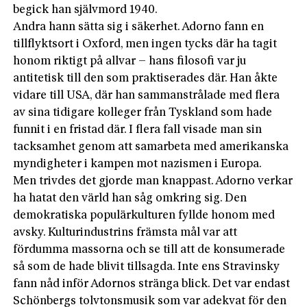
begick han självmord 1940.
Andra hann sätta sig i säkerhet. Adorno fann en
tillflyktsort i Oxford, men ingen tycks där ha tagit
honom riktigt på allvar – hans filosofi var ju
antitetisk till den som praktiserades där. Han åkte
vidare till USA, där han sammanstrålade med flera
av sina tidigare kolleger från Tyskland som hade
funnit i en fristad där. I flera fall visade man sin
tacksamhet genom att samarbeta med amerikanska
myndigheter i kampen mot nazismen i Europa.
Men trivdes det gjorde man knappast. Adorno verkar
ha hatat den värld han såg omkring sig. Den
demokratiska populärkulturen fyllde honom med
avsky. Kulturindustrins främsta mål var att
fördumma massorna och se till att de konsumerade
så som de hade blivit tillsagda. Inte ens Stravinsky
fann nåd inför Adornos stränga blick. Det var endast
Schönbergs tolvtonsmusik som var adekvat för den