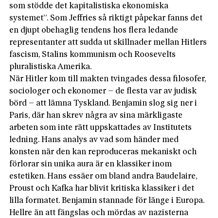
som stödde det kapitalistiska ekonomiska
systemet”. Som Jeffries så riktigt påpekar fanns det
en djupt obehaglig tendens hos flera ledande
representanter att sudda ut skillnader mellan Hitlers
fascism, Stalins kommunism och Roosevelts
pluralistiska Amerika.
När Hitler kom till makten tvingades dessa filosofer,
sociologer och ekonomer – de flesta var av judisk
börd – att lämna Tyskland. Benjamin slog sig ner i
Paris, där han skrev några av sina märkligaste
arbeten som inte rätt uppskattades av Institutets
ledning. Hans analys av vad som händer med
konsten när den kan reproduceras mekaniskt och
förlorar sin unika aura är en klassiker inom
estetiken. Hans essäer om bland andra Baudelaire,
Proust och Kafka har blivit kritiska klassiker i det
lilla formatet. Benjamin stannade för länge i Europa.
Hellre än att fängslas och mördas av nazisterna