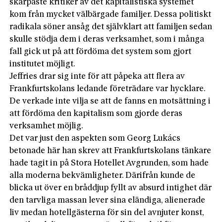
skarpaste kritiker av det kapitalistiska systemet
kom från mycket välbärgade familjer. Dessa politiskt
radikala söner ansåg det självklart att familjen sedan
skulle stödja dem i deras verksamhet, som i många
fall gick ut på att fördöma det system som gjort
institutet möjligt.
Jeffries drar sig inte för att påpeka att flera av
Frankfurtskolans ledande företrädare var hycklare.
De verkade inte vilja se att de fanns en motsättning i
att fördöma den kapitalism som gjorde deras
verksamhet möjlig.
Det var just den aspekten som Georg Lukács
betonade här han skrev att Frankfurtskolans tänkare
hade tagit in på Stora Hotellet Avgrunden, som hade
alla moderna bekvämligheter. Därifrån kunde de
blicka ut över en bråddjup fyllt av absurd intighet där
den tarvliga massan lever sina eländiga, alienerade
liv medan hotellgästerna för sin del avnjuter konst,