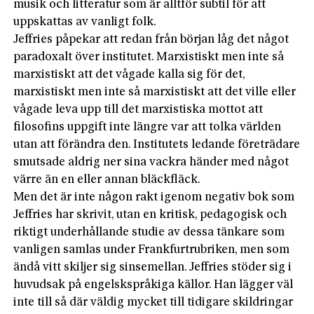
musik och litteratur som är alltför subtil för att
uppskattas av vanligt folk.
Jeffries påpekar att redan från början låg det något
paradoxalt över institutet. Marxistiskt men inte så
marxistiskt att det vågade kalla sig för det,
marxistiskt men inte så marxistiskt att det ville eller
vågade leva upp till det marxistiska mottot att
filosofins uppgift inte längre var att tolka världen
utan att förändra den. Institutets ledande företrädare
smutsade aldrig ner sina vackra händer med något
värre än en eller annan bläckfläck.
Men det är inte någon rakt igenom negativ bok som
Jeffries har skrivit, utan en kritisk, pedagogisk och
riktigt underhållande studie av dessa tänkare som
vanligen samlas under Frankfurtrubriken, men som
ändå vitt skiljer sig sinsemellan. Jeffries stöder sig i
huvudsak på engelskspråkiga källor. Han lägger väl
inte till så där väldig mycket till tidigare skildringar