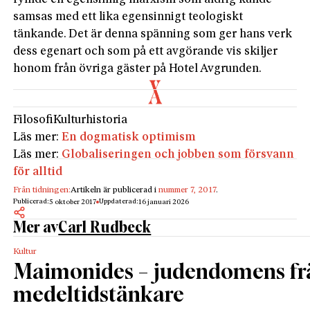
samsas med ett lika egensinnigt teologiskt
tänkande. Det är denna spänning som ger hans verk
dess egenart och som på ett avgörande vis skiljer
honom från övriga gäster på Hotel Avgrunden.
Filosofi
Kulturhistoria
Läs mer:
En dogmatisk optimism
Läs mer:
Globaliseringen och jobben som försvann
för alltid
Från tidningen:
Artikeln är publicerad i
nummer 7, 2017
.
Publicerad:
Uppdaterad:
5 oktober 2017
16 januari 2026
Mer av
Carl Rudbeck
Kultur
Maimonides – judendomens fr
medeltidstänkare