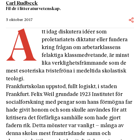
Carl Rudbeck
Fil dr i litteraturvetenskap.
5 oktober 2017
A
tt idag diskutera idéer som
proletariatets diktatur eller fundera
kring frågan om arbetarklassens
felaktiga klassmedvetande, är minst
lika verklighetsfrämmande som de
mest esoteriska tvistefröna i medeltida skolastisk
teologi.
Frankfurtskolan uppstod, fullt logiskt, i staden
Frankfurt. Felix Weil grundade 1923 Institutet för
socialforskning med pengar som hans förmögna far
hade givit honom och som skulle användes för att
kritisera det förfärliga samhälle som hade gjort
fadern rik. Detta mönster var vanligt – många av
denna skolas mest framträdande namn och