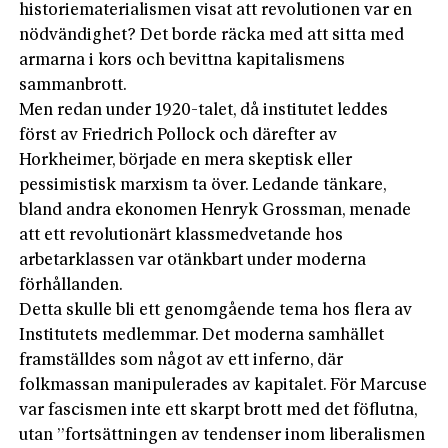
historiematerialismen visat att revolutionen var en
nödvändighet? Det borde räcka med att sitta med
armarna i kors och bevittna kapitalismens
sammanbrott.
Men redan under 1920-talet, då institutet leddes
först av Friedrich Pollock och därefter av
Horkheimer, började en mera skeptisk eller
pessimistisk marxism ta över. Ledande tänkare,
bland andra ekonomen Henryk Grossman, menade
att ett revolutionärt klassmedvetande hos
arbetarklassen var otänkbart under moderna
förhållanden.
Detta skulle bli ett genomgående tema hos flera av
Institutets medlemmar. Det moderna samhället
framställdes som något av ett inferno, där
folkmassan manipulerades av kapitalet. För Marcuse
var fascismen inte ett skarpt brott med det föflutna,
utan ”fortsättningen av tendenser inom liberalismen