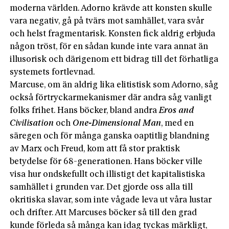
moderna världen. Adorno krävde att konsten skulle
vara negativ, gå på tvärs mot samhället, vara svår
och helst fragmentarisk. Konsten fick aldrig erbjuda
någon tröst, för en sådan kunde inte vara annat än
illusorisk och därigenom ett bidrag till det förhatliga
systemets fortlevnad.
Marcuse, om än aldrig lika elitistisk som Adorno, såg
också förtryckarmekanismer där andra såg vanligt
folks frihet. Hans böcker, bland andra
Eros and
Civilisation
och
One-Dimensional Man
, med en
säregen och för många ganska oaptitlig blandning
av Marx och Freud, kom att få stor praktisk
betydelse för 68-generationen. Hans böcker ville
visa hur ondskefullt och illistigt det kapitalistiska
samhället i grunden var. Det gjorde oss alla till
okritiska slavar, som inte vågade leva ut våra lustar
och drifter. Att Marcuses böcker så till den grad
kunde förleda så många kan idag tyckas märkligt,