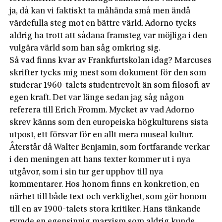
ja, då kan vi faktiskt ta måhända små men ändå
värdefulla steg mot en bättre värld. Adorno tycks
aldrig ha trott att sådana framsteg var möjliga i den
vulgära värld som han såg omkring sig.
Så vad finns kvar av Frankfurtskolan idag? Marcuses
skrifter tycks mig mest som dokument för den som
studerar 1960-talets studentrevolt än som filosofi av
egen kraft. Det var länge sedan jag såg någon
referera till Erich Fromm. Mycket av vad Adorno
skrev känns som den europeiska högkulturens sista
utpost, ett försvar för en allt mera museal kultur.
Återstår då Walter Benjamin, som fortfarande verkar
i den meningen att hans texter kommer ut i nya
utgåvor, som i sin tur ger upphov till nya
kommentarer. Hos honom finns en konkretion, en
närhet till både text och verklighet, som gör honom
till en av 1900-talets stora kritiker. Hans tänkande
rymde en egensinnig marxism som aldrig kunde