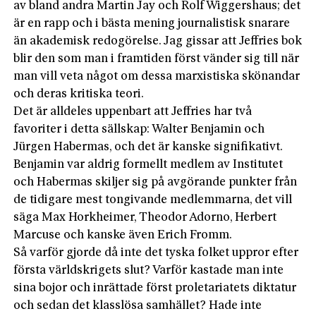
av bland andra Martin Jay och Rolf Wiggershaus; det
är en rapp och i bästa mening journalistisk snarare
än akademisk redogörelse. Jag gissar att Jeffries bok
blir den som man i framtiden först vänder sig till när
man vill veta något om dessa marxistiska skönandar
och deras kritiska teori.
Det är alldeles uppenbart att Jeffries har två
favoriter i detta sällskap: Walter Benjamin och
Jürgen Habermas, och det är kanske signifikativt.
Benjamin var aldrig formellt medlem av Institutet
och Habermas skiljer sig på avgörande punkter från
de tidigare mest tongivande medlemmarna, det vill
säga Max Horkheimer, Theodor Adorno, Herbert
Marcuse och kanske även Erich Fromm.
Så varför gjorde då inte det tyska folket uppror efter
första världskrigets slut? Varför kastade man inte
sina bojor och inrättade först proletariatets diktatur
och sedan det klasslösa samhället? Hade inte