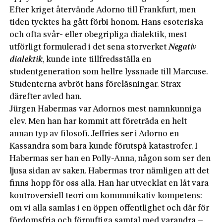
Efter kriget återvände Adorno till Frankfurt, men
tiden tycktes ha gått förbi honom. Hans esoteriska
och ofta svår- eller obegripliga dialektik, mest
utförligt formulerad i det sena storverket
Negativ
dialektik
, kunde inte tillfredsställa en
studentgeneration som hellre lyssnade till Marcuse.
Studenterna avbröt hans föreläsningar. Strax
därefter avled han.
Jürgen Habermas var Adornos mest namnkunniga
elev. Men han har kommit att företräda en helt
annan typ av filosofi. Jeffries ser i Adorno en
Kassandra som bara kunde förutspå katastrofer. I
Habermas ser han en Polly-Anna, någon som ser den
ljusa sidan av saken. Habermas tror nämligen att det
finns hopp för oss alla. Han har utvecklat en låt vara
kontroversiell teori om kommunikativ kompetens:
om vi alla samlas i en öppen offentlighet och där för
fördomsfria och förnuftiga samtal med varandra –