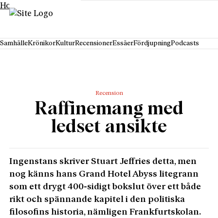
Hoppa till innehåll
Samhälle
Krönikor
Kultur
Recensioner
Essäer
Fördjupning
Podcasts
Recension
Raffinemang med
ledset ansikte
Ingenstans skriver Stuart Jeffries detta, men
nog känns hans Grand Hotel Abyss litegrann
som ett drygt 400-sidigt bokslut över ett både
rikt och spännande kapitel i den politiska
filosofins historia, nämligen Frankfurtskolan.