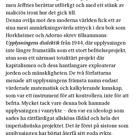
men Jeffries berättar utförligt och med ett stänk av
maliciös ironi hur det gick till.
Denna ovilja mot den moderna världen fick ett av
sina mest anmärkningsvärda uttryck i den bok som
Horkheimer och Adorno skrev tillsammans:
Upplysningens dialektik
från 1944, där upplysningen
inte längre framställs som ett stort befrielseprojekt,
utan som ett närmast totalitärt projekt där
kapitalismen och dess hantlangare exploaterar
jorden och mänskligheten. De två författarna
menade att upplysningens främsta namn endast
värderade matematisk och kalkylerande kunskap,
som var ett instrument för att kontrollera, inte för att
befria. Mycket tack vare denna bok hamnade
upplysningen i vanrykte – den var en ideologi som
sades ha rättfärdigat allsköns illdåd och hela det
imperialistiska projektet. Det är först på sistone som
upplysningen har börjat återfå sitt goda rykte.