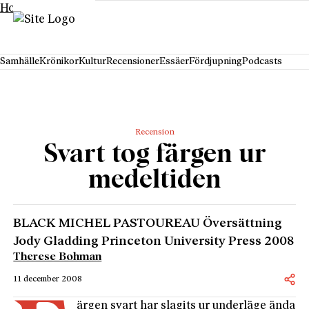
Hoppa till innehåll
Samhälle
Krönikor
Kultur
Recensioner
Essäer
Fördjupning
Podcasts
Recension
Svart tog färgen ur
medeltiden
BLACK MICHEL PASTOUREAU Översättning
Jody Gladding Princeton University Press 2008
Therese Bohman
11 december 2008
ärgen svart har slagits ur underläge ända