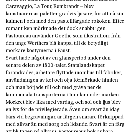
Caravaggio, La Tour, Rembrandt – blev
konstnärernas paletter gradvis ljusare, för att nå sin
kulmen i och med den pastellfärgade rokokon. Efter
romantiken mörknade det dock snabbt igen.
Pastoureau använder Goethe som illustration: från
den unge Werthers blå kappa, till de betydligt
mörkare kostymerna i Faust.
Svart hade något av en glansperiod under den
senare delen av 1800-talet. Statslandskapet
förändrades, arbetare flyttade inomhus till fabriker,
användningen av kol och olja förmörkade himlen
och man började till och med gräva ner de
kommunala transporterna i tunnlar under marken.
Mörkret blev lika med vardag, och sol och ljus blev
en lyx för de privilegierade. Även om svart än idag
bärs vid begravningar, är färgen snarare förknippad
med allvar än med sorg och lidande. Svart är en färg
att bli tagen på allvar i. Pastoureaus bok är bara