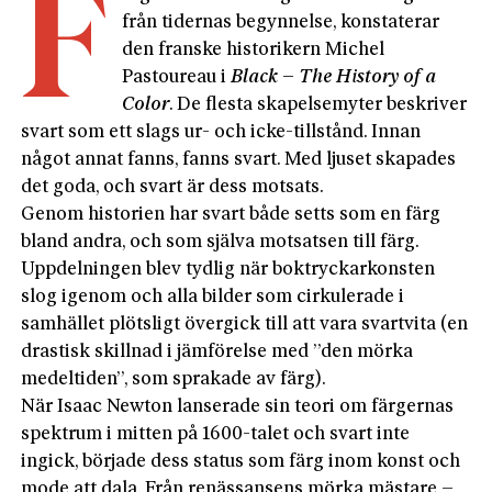
F
från tidernas begynnelse, konstaterar
den franske historikern Michel
Pastoureau i
Black – The History of a
Color
. De flesta skapelsemyter beskriver
svart som ett slags ur- och icke-tillstånd. Innan
något annat fanns, fanns svart. Med ljuset skapades
det goda, och svart är dess motsats.
Genom historien har svart både setts som en färg
bland andra, och som själva motsatsen till färg.
Uppdelningen blev tydlig när boktryckarkonsten
slog igenom och alla bilder som cirkulerade i
samhället plötsligt övergick till att vara svartvita (en
drastisk skillnad i jämförelse med ”den mörka
medeltiden”, som sprakade av färg).
När Isaac Newton lanserade sin teori om färgernas
spektrum i mitten på 1600-talet och svart inte
ingick, började dess status som färg inom konst och
mode att dala. Från renässansens mörka mästare –