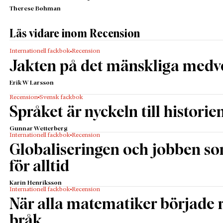
Therese Bohman
Läs vidare inom Recension
Internationell fackbok
Recension
Jakten på det mänskliga medv
Erik W Larsson
Recension
Svensk fackbok
Språket är nyckeln till historie
Gunnar Wetterberg
Internationell fackbok
Recension
Globaliseringen och jobben s
för alltid
Karin Henriksson
Internationell fackbok
Recension
När alla matematiker började
bråk