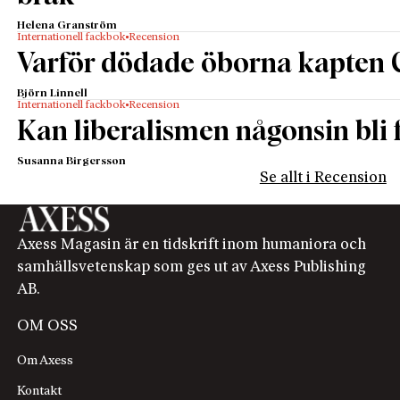
Helena Granström
Internationell fackbok
Recension
Varför dödade öborna kapten 
Björn Linnell
Internationell fackbok
Recension
Kan liberalismen någonsin bli f
Susanna Birgersson
Se allt i Recension
Axess Magasin är en tidskrift inom humaniora och
samhällsvetenskap som ges ut av Axess Publishing
AB.
OM OSS
Om Axess
Kontakt