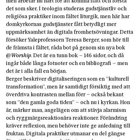
men arbetar nu hårt för att komma ifatt och förstå
det som sker. I teologin studeras gudstjänstliv och
religiösa praktiker inom fältet liturgik, men här har
domkyrkornas gudstjänster fått betydligt mer
uppmärksamhet än digitala fromhetsövningar. Detta
försöker Yaleprofessorn Teresa Berger, som hör till
de främsta i fältet, råda bot på genom sin nya bok
@
Worship
. Det är en tunn bok – 146 sidor, och då
ingår både långa fotnoter och en bibliografi – men
det är i alla fall en början.
Berger beskriver digitaliseringen som en ”kulturell
transformation”, men är samtidigt försiktig med att
överdriva kontrasten mellan förr – också bekant
som ”den gamla goda tiden” – och nu i kyrkan. Hon
är, märker man, angelägen om att stävja alarmism
och ryggmärgsreaktionära reaktioner. Förändring
kräver reflexion, men behöver inte ge anledning till
fruktan. Digitala praktiker utmanar en del gängse