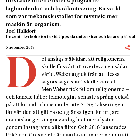
förvisade till en existens präglad av
lagbundenhet och byråkratisering. En värld
som var mekanisk istället för mystisk; mer
maskin än organism.
Joel Halldorf
Docent i kyrkohistoria vid Uppsala universitet och lärare på Te
5 november 2018
D
et ansågs självklart att religionerna
skulle få svårt att överleva i en sådan
värld. Weber utgick från att dessa
sagors saga snart skulle vara all.
Men Weber fick fel om religionerna –
och kanske håller teknologins senaste språng också
på att förändra hans modernitet? Digitaliseringen
får världen att glittra och glänsa igen. En miljard
människor ger sin grå vardag litet mera lyster
genom Instagrams olika filter. Och 2016 lanserades
Pokémon Go, spelet där man jagar figurer genom att