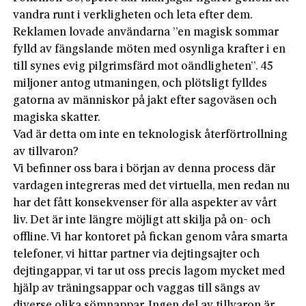
vandra runt i verkligheten och leta efter dem.
Reklamen lovade användarna ”en magisk sommar
fylld av fängslande möten med osynliga krafter i en
till synes evig pilgrimsfärd mot oändligheten”. 45
miljoner antog utmaningen, och plötsligt fylldes
gatorna av människor på jakt efter sagoväsen och
magiska skatter.
Vad är detta om inte en teknologisk återförtrollning
av tillvaron?
Vi befinner oss bara i början av denna process där
vardagen integreras med det virtuella, men redan nu
har det fått konsekvenser för alla aspekter av vårt
liv. Det är inte längre möjligt att skilja på on- och
offline. Vi har kontoret på fickan genom våra smarta
telefoner, vi hittar partner via dejtingsajter och
dejtingappar, vi tar ut oss precis lagom mycket med
hjälp av träningsappar och vaggas till sängs av
diverse olika sömnappar. Ingen del av tillvaron är