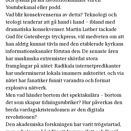
och lyssna på sin favoritförkunnare via en
Youtubekanal eller podd.
Vad blir konsekvenserna av detta? Teknologi och
teologi tenderar att gå hand i hand – ibland med
dramatiska konsekvenser. Martin Luther tackade
Gud för Gutenbergs tryckpress, väl medveten om att
han aldrig kunnat tävla med den etablerade kyrkans
informationskanaler förutan den. De senaste åren
har muslimska extremister skördat stora
framgångar på nätet: Radikala internetpredikanter
har underminerat lokala imamers auktoritet, och via
nätet har fanatiker funnit varandra och format
explosiva nätverk.
Men vad händer bortom det spektakulära – bortom
det som skapar tidningsrubriker? Hur påverkas den
breda vardagskristendomen av den digitala
revolutionen?
Den akademiska forskningen har varit trögstartad,