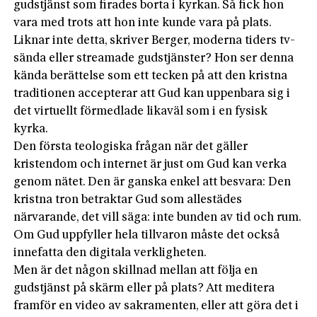
gudstjänst som firades borta i kyrkan. Så fick hon
vara med trots att hon inte kunde vara på plats.
Liknar inte detta, skriver Berger, moderna tiders tv-
sända eller streamade gudstjänster? Hon ser denna
kända berättelse som ett tecken på att den kristna
traditionen accepterar att Gud kan uppenbara sig i
det virtuellt förmedlade likaväl som i en fysisk
kyrka.
Den första teologiska frågan när det gäller
kristendom och internet är just om Gud kan verka
genom nätet. Den är ganska enkel att besvara: Den
kristna tron betraktar Gud som allestädes
närvarande, det vill säga: inte bunden av tid och rum.
Om Gud uppfyller hela tillvaron måste det också
innefatta den digitala verkligheten.
Men är det någon skillnad mellan att följa en
gudstjänst på skärm eller på plats? Att meditera
framför en video av sakramenten, eller att göra det i