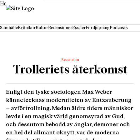
Hoppa till innehåll
Samhälle
Krönikor
Kultur
Recensioner
Essäer
Fördjupning
Podcasts
Recension
Trolleriets återkomst
Enligt den tyske sociologen Max Weber
kännetecknas moderniteten av Entzauberung
– avförtrollning. Medan äldre tiders människor
levde i en magisk värld genomsyrad av Gud,
och dessutom bebodd av änglar, demoner och
en hel del allmänt oknytt, var de moderna