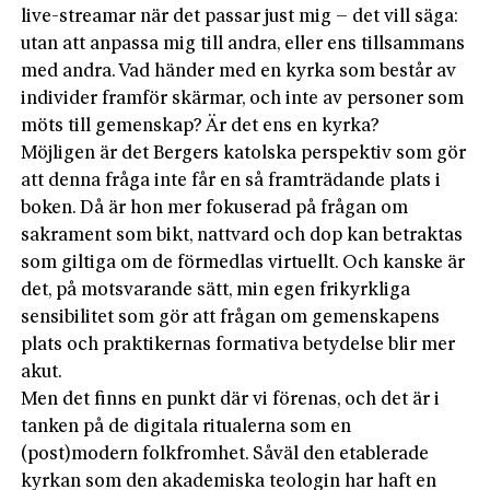
live-streamar när det passar just mig – det vill säga:
utan att anpassa mig till andra, eller ens tillsammans
med andra. Vad händer med en kyrka som består av
individer framför skärmar, och inte av personer som
möts till gemenskap? Är det ens en kyrka?
Möjligen är det Bergers katolska perspektiv som gör
att denna fråga inte får en så framträdande plats i
boken. Då är hon mer fokuserad på frågan om
sakrament som bikt, nattvard och dop kan betraktas
som giltiga om de förmedlas virtuellt. Och kanske är
det, på motsvarande sätt, min egen frikyrkliga
sensibilitet som gör att frågan om gemenskapens
plats och praktikernas formativa betydelse blir mer
akut.
Men det finns en punkt där vi förenas, och det är i
tanken på de digitala ritualerna som en
(post)modern folkfromhet. Såväl den etablerade
kyrkan som den akademiska teologin har haft en