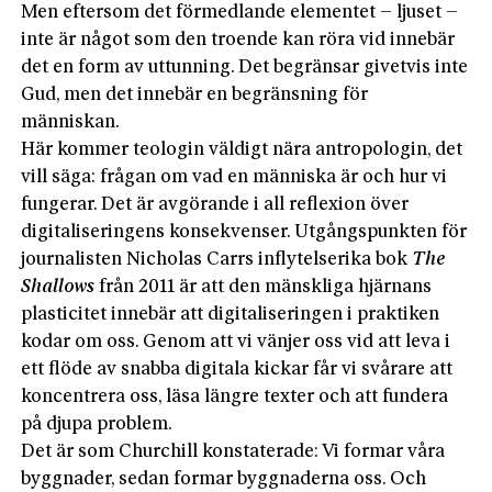
Men eftersom det förmedlande elementet – ljuset –
inte är något som den troende kan röra vid innebär
det en form av uttunning. Det begränsar givetvis inte
Gud, men det innebär en begränsning för
människan.
Här kommer teologin väldigt nära antropologin, det
vill säga: frågan om vad en människa är och hur vi
fungerar. Det är avgörande i all reflexion över
digitaliseringens konsekvenser. Utgångspunkten för
journalisten Nicholas Carrs inflytelserika bok
The
Shallows
från 2011 är att den mänskliga hjärnans
plasticitet innebär att digitaliseringen i praktiken
kodar om oss. Genom att vi vänjer oss vid att leva i
ett flöde av snabba digitala kickar får vi svårare att
koncentrera oss, läsa längre texter och att fundera
på djupa problem.
Det är som Churchill konstaterade: Vi formar våra
byggnader, sedan formar byggnaderna oss. Och