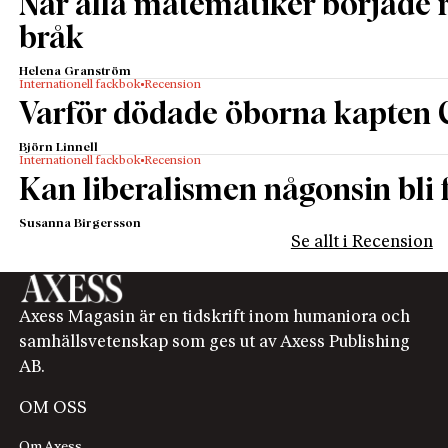
När alla matematiker började
bråk
Helena Granström
Internationell fackbok
Recension
Varför dödade öborna kapten 
Björn Linnell
Internationell fackbok
Recension
Kan liberalismen någonsin bli f
Susanna Birgersson
Se allt i Recension
Axess Magasin är en tidskrift inom humaniora och
samhällsvetenskap som ges ut av Axess Publishing
AB.
OM OSS
Om Axess