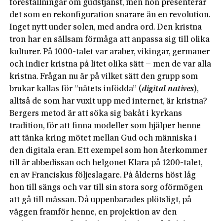
föreställningar om gudstjänst, men hon presenterar
det som en rekonfiguration snarare än en revolution.
Inget nytt under solen, med andra ord. Den kristna
tron har en sällsam förmåga att anpassa sig till olika
kulturer. På 1000-talet var araber, vikingar, germaner
och indier kristna på litet olika sätt – men de var alla
kristna. Frågan nu är på vilket sätt den grupp som
brukar kallas för ”nätets infödda” (
digital natives
),
alltså de som har vuxit upp med internet, är kristna?
Bergers metod är att söka sig bakåt i kyrkans
tradition, för att finna modeller som hjälper henne
att tänka kring mötet mellan Gud och människa i
den digitala eran. Ett exempel som hon återkommer
till är abbedissan och helgonet Klara på 1200-talet,
en av Franciskus följeslagare. På ålderns höst låg
hon till sängs och var till sin stora sorg oförmögen
att gå till mässan. Då uppenbarades plötsligt, på
väggen framför henne, en projektion av den