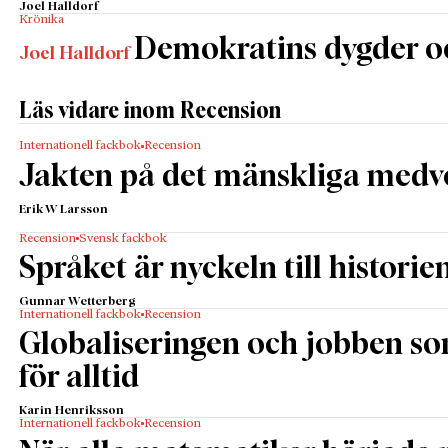
Joel Halldorf
Krönika
Demokratins dygder o
Joel Halldorf
Läs vidare inom Recension
Internationell fackbok
Recension
Jakten på det mänskliga medv
Erik W Larsson
Recension
Svensk fackbok
Språket är nyckeln till historie
Gunnar Wetterberg
Internationell fackbok
Recension
Globaliseringen och jobben s
för alltid
Karin Henriksson
Internationell fackbok
Recension