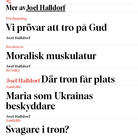
Mer av
Joel Halldorf
Fördjupning
Vi prövar att tro på Gud
Joel Halldorf
Recension
Moralisk muskulatur
Joel Halldorf
Krönika
Där tron får plats
Joel Halldorf
Samhälle
Maria som Ukrainas
beskyddare
Joel Halldorf
Samhälle
Svagare i tron?