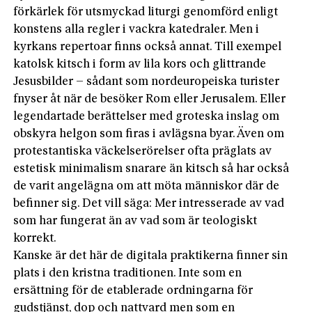
förkärlek för utsmyckad liturgi genomförd enligt
konstens alla regler i vackra katedraler. Men i
kyrkans repertoar finns också annat. Till exempel
katolsk kitsch i form av lila kors och glittrande
Jesusbilder – sådant som nordeuropeiska turister
fnyser åt när de besöker Rom eller Jerusalem. Eller
legendartade berättelser med groteska inslag om
obskyra helgon som firas i avlägsna byar. Även om
protestantiska väckelserörelser ofta präglats av
estetisk minimalism snarare än kitsch så har också
de varit angelägna om att möta människor där de
befinner sig. Det vill säga: Mer intresserade av vad
som har fungerat än av vad som är teologiskt
korrekt.
Kanske är det här de digitala praktikerna finner sin
plats i den kristna traditionen. Inte som en
ersättning för de etablerade ordningarna för
gudstjänst, dop och nattvard men som en