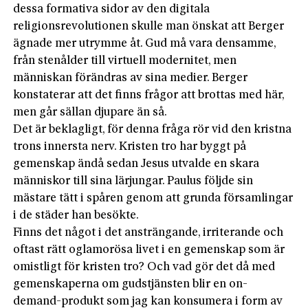
dessa formativa sidor av den digitala
religionsrevolutionen skulle man önskat att Berger
ägnade mer utrymme åt. Gud må vara densamme,
från stenålder till virtuell modernitet, men
människan förändras av sina medier. Berger
konstaterar att det finns frågor att brottas med här,
men går sällan djupare än så.
Det är beklagligt, för denna fråga rör vid den kristna
trons innersta nerv. Kristen tro har byggt på
gemenskap ändå sedan Jesus utvalde en skara
människor till sina lärjungar. Paulus följde sin
mästare tätt i spåren genom att grunda församlingar
i de städer han besökte.
Finns det något i det ansträngande, irriterande och
oftast rätt oglamorösa livet i en gemenskap som är
omistligt för kristen tro? Och vad gör det då med
gemenskaperna om gudstjänsten blir en on-
demand-produkt som jag kan konsumera i form av