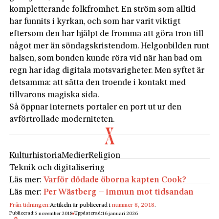
kompletterande folkfromhet. En ström som alltid
har funnits i kyrkan, och som har varit viktigt
eftersom den har hjälpt de fromma att göra tron till
något mer än söndagskristendom. Helgonbilden runt
halsen, som bonden kunde röra vid när han bad om
regn har idag digitala motsvarigheter. Men syftet är
detsamma: att sätta den troende i kontakt med
tillvarons magiska sida.
Så öppnar internets portaler en port ut ur den
avförtrollade moderniteten.
Kulturhistoria
Medier
Religion
Teknik och digitalisering
Läs mer:
Varför dödade öborna kapten Cook?
Läs mer:
Per Wästberg – immun mot tidsandan
Från tidningen:
Artikeln är publicerad i
nummer 8, 2018
.
Publicerad:
Uppdaterad:
5 november 2018
16 januari 2026