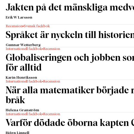
Jakten på det mänskliga medv
Erik W Larsson
Recension
Svensk fackbok
Språket är nyckeln till historie
Gunnar Wetterberg
Internationell fackbok
Recension
Globaliseringen och jobben s
för alltid
Karin Henriksson
Internationell fackbok
Recension
När alla matematiker började
bråk
Helena Granström
Internationell fackbok
Recension
Varför dödade öborna kapten 
Björn Linnell