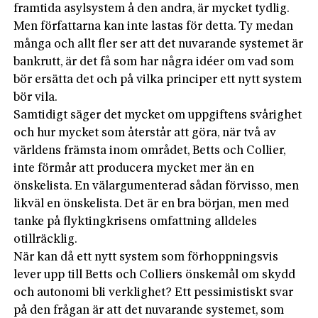
framtida asylsystem å den andra, är mycket tydlig.
Men författarna kan inte lastas för detta. Ty medan
många och allt fler ser att det nuvarande systemet är
bankrutt, är det få som har några idéer om vad som
bör ersätta det och på vilka principer ett nytt system
bör vila.
Samtidigt säger det mycket om uppgiftens svårighet
och hur mycket som återstår att göra, när två av
världens främsta inom området, Betts och Collier,
inte förmår att producera mycket mer än en
önskelista. En välargumenterad sådan förvisso, men
likväl en önskelista. Det är en bra början, men med
tanke på flyktingkrisens omfattning alldeles
otillräcklig.
När kan då ett nytt system som förhoppningsvis
lever upp till Betts och Colliers önskemål om skydd
och autonomi bli verklighet? Ett pessimistiskt svar
på den frågan är att det nuvarande systemet, som