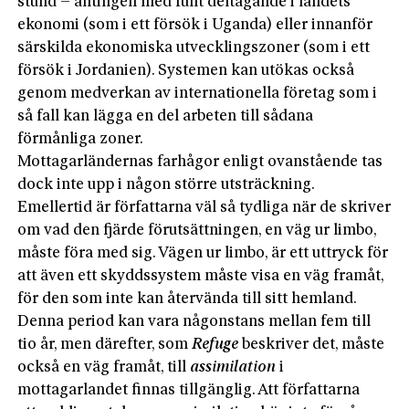
stund – antingen med fullt deltagande i landets
ekonomi (som i ett försök i Uganda) eller innanför
särskilda ekonomiska utvecklingszoner (som i ett
försök i Jordanien). Systemen kan utökas också
genom medverkan av internationella företag som i
så fall kan lägga en del arbeten till sådana
förmånliga zoner.
Mottagarländernas farhågor enligt ovanstående tas
dock inte upp i någon större utsträckning.
Emellertid är författarna väl så tydliga när de skriver
om vad den fjärde förutsättningen, en väg ur limbo,
måste föra med sig. Vägen ur limbo, är ett uttryck för
att även ett skyddssystem måste visa en väg framåt,
för den som inte kan återvända till sitt hemland.
Denna period kan vara någonstans mellan fem till
tio år, men därefter, som
Refuge
beskriver det, måste
också en väg framåt, till
assimilation
i
mottagarlandet finnas tillgänglig. Att författarna