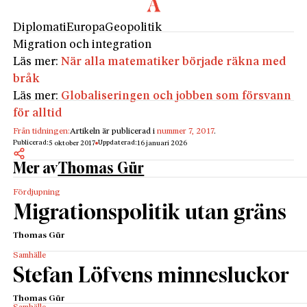
Diplomati
Europa
Geopolitik
Migration och integration
Läs mer:
När alla matematiker började räkna med
bråk
Läs mer:
Globaliseringen och jobben som försvann
för alltid
Från tidningen:
Artikeln är publicerad i
nummer 7, 2017
.
Publicerad:
Uppdaterad:
5 oktober 2017
16 januari 2026
Mer av
Thomas Gür
Fördjupning
Migrationspolitik utan gräns
Thomas Gür
Samhälle
Stefan Löfvens minnesluckor
Thomas Gür