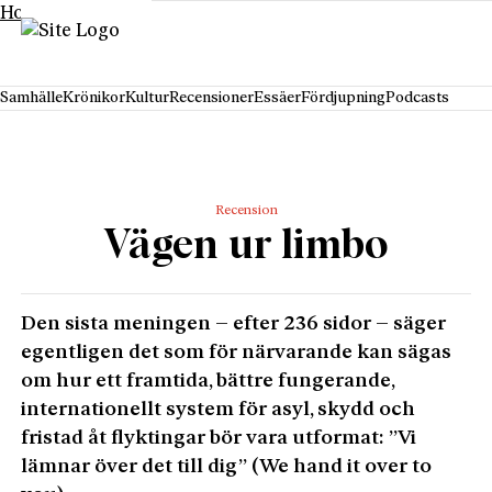
Hoppa till innehåll
Samhälle
Krönikor
Kultur
Recensioner
Essäer
Fördjupning
Podcasts
Recension
Vägen ur limbo
Den sista meningen – efter 236 sidor – säger
egentligen det som för närvarande kan sägas
om hur ett framtida, bättre fungerande,
internationellt system för asyl, skydd och
fristad åt flyktingar bör vara utformat: ”Vi
lämnar över det till dig” (We hand it over to