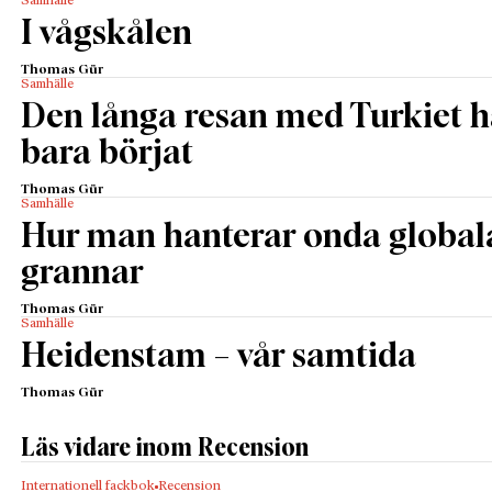
Samhälle
I vågskålen
Thomas Gür
Samhälle
Den långa resan med Turkiet h
bara börjat
Thomas Gür
Samhälle
Hur man hanterar onda global
grannar
Thomas Gür
Samhälle
Heidenstam – vår samtida
Thomas Gür
Läs vidare inom Recension
Internationell fackbok
Recension