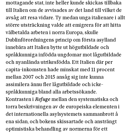
mottagande stat, inte heller kunde skickas tillbaka
till Italien om de avvisades av det land till vilket de
avsåg att resa vidare. Ty medan unga italienare i allt
större utsträckning valde att emigrera för att hitta
välbetalda arbeten i norra Europa, skulle
Dublinförordningens princip om första asylland
innebära att Italien bytte ut högutbildade och
språkkunniga infödda ungdomar mot lågutbildade
och nyanlända utrikesfödda. Ett Italien där per
capita-inkomsten hade minskat med 11 procent
mellan 2007 och 2015 ansåg sig inte kunna
assimilera ännu fler lågutbildade och icke-
språkkunniga bland alla arbetssökande.
Kontrasten i
Refuge
mellan den systematiska och
torra beskrivningen av de europeiska elementen i
det internationella asylsystemets sammanbrott å
ena sidan, och bokens skissartade och ansträngt
optimistiska behandling av normerna för ett