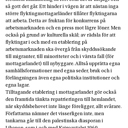
så gott det går. Ett hinder i vägen är att nästan inga
större flyktingmottagarländer tillåter flyktingarna
att arbeta. Detta av fruktan för konkurrens på
arbetsmarknaden och en press mot lägre löner. Men
också på grund av kulturella skäl; av rädsla för att
flyktingar i och med en etablering på
arbetsmarknaden ska övergå från skyddssökande
till migranter, till minoriteter och i värsta fall (för
mottagarlandet) till nybyggare. Alltså upprätta egna
samhällsformationer med egna seder, bruk och i
förlängningen även egna politiska institutioner och
egna lagar.
Tilltagande etablering i mottagarlandet gör också
den framtida tänkta repatrieringen till hemlandet,
när skyddsbehovet inte länge föreligger, allt svårare.
Författarna nämner det visserligen inte, men
tankarna går till den palestinska diasporan i