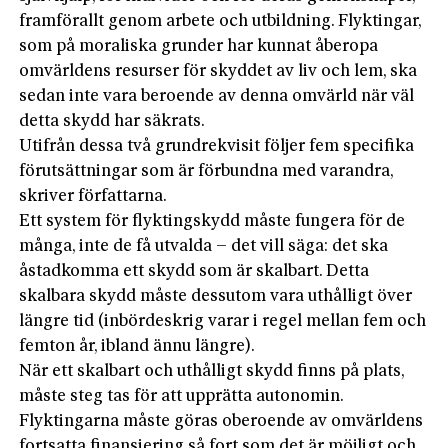
framförallt genom arbete och utbildning. Flyktingar,
som på moraliska grunder har kunnat åberopa
omvärldens resurser för skyddet av liv och lem, ska
sedan inte vara beroende av denna omvärld när väl
detta skydd har säkrats.
Utifrån dessa två grundrekvisit följer fem specifika
förutsättningar som är förbundna med varandra,
skriver författarna.
Ett system för flyktingskydd måste fungera för de
många, inte de få utvalda – det vill säga: det ska
åstadkomma ett skydd som är skalbart. Detta
skalbara skydd måste dessutom vara uthålligt över
längre tid (inbördeskrig varar i regel mellan fem och
femton år, ibland ännu längre).
När ett skalbart och uthålligt skydd finns på plats,
måste steg tas för att upprätta autonomin.
Flyktingarna måste göras oberoende av omvärldens
fortsatta finansiering så fort som det är möjligt och