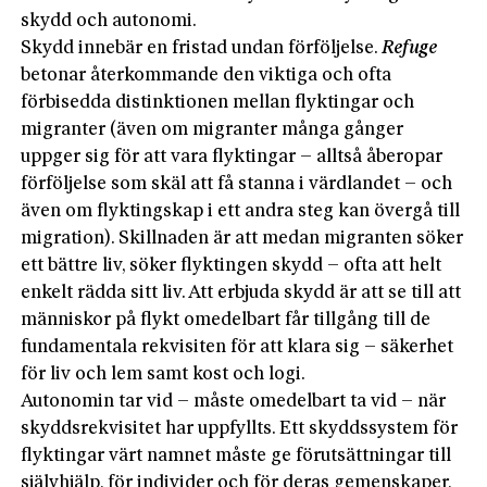
skydd och autonomi.
Skydd innebär en fristad undan förföljelse.
Refuge
betonar återkommande den viktiga och ofta
förbisedda distinktionen mellan flyktingar och
migranter (även om migranter många gånger
uppger sig för att vara flyktingar – alltså åberopar
förföljelse som skäl att få stanna i värdlandet – och
även om flyktingskap i ett andra steg kan övergå till
migration). Skillnaden är att medan migranten söker
ett bättre liv, söker flyktingen skydd – ofta att helt
enkelt rädda sitt liv. Att erbjuda skydd är att se till att
människor på flykt omedelbart får tillgång till de
fundamentala rekvisiten för att klara sig – säkerhet
för liv och lem samt kost och logi.
Autonomin tar vid – måste omedelbart ta vid – när
skyddsrekvisitet har uppfyllts. Ett skyddssystem för
flyktingar värt namnet måste ge förutsättningar till
självhjälp, för individer och för deras gemenskaper,