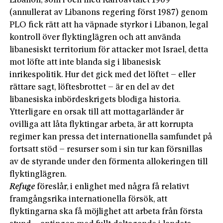
Libanon, som i och med Kairoavtalet 1969
(annullerat av Libanons regering först 1987) genom
PLO fick rätt att ha väpnade styrkor i Libanon, legal
kontroll över flyktinglägren och att använda
libanesiskt territorium för attacker mot Israel, detta
mot löfte att inte blanda sig i libanesisk
inrikespolitik. Hur det gick med det löftet – eller
rättare sagt, löftesbrottet – är en del av det
libanesiska inbördeskrigets blodiga historia.
Ytterligare en orsak till att mottagarländer är
ovilliga att låta flyktingar arbeta, är att korrupta
regimer kan pressa det internationella samfundet på
fortsatt stöd – resurser som i sin tur kan försnillas
av de styrande under den förmenta allokeringen till
flyktinglägren.
Refuge
föreslår, i enlighet med några få relativt
framgångsrika internationella försök, att
flyktingarna ska få möjlighet att arbeta från första