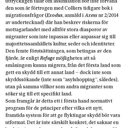
uttryckligen talar om assimilation bör inte förvåna
den som är förtrogen med Colliers tidigare bok i
migrationsfrågor (
Exodus
, anmäld i
Axess
nr 2/2014
av undertecknad) där han beskrev riskerna för
mottagarlandet med alltför stora diasporor av
migranter som inte inpassas eller anpassar sig till
majoritetssamhällets kultur, seder och identiteter.
Den femte förutsättningen, som betingas av den
fjärde, är enligt
Refuge
möjligheten att så
småningom kunna migrera, från det första land som
gett en skydd till ett annat land – dock inte som
skyddssökande (inte som ”asylshopping”, således),
utan på samma villkor som andra migranter som
söker sig till ett specifikt land.
Som framgår är detta ett i första hand normativt
program för de principer efter vilka ett nytt,
framtida system för att ge flyktingar skydd bör vara
utformat. Det är inte särskilt konkret, det saknar en