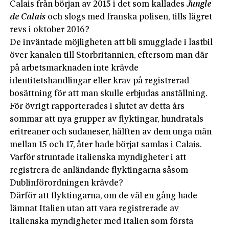
Calais från början av 2015 i det som kallades
Jungle
de Calais
och slogs med franska polisen, tills lägret
revs i oktober 2016?
De inväntade möjligheten att bli smugglade i lastbil
över kanalen till Storbritannien, eftersom man där
på arbetsmarknaden inte krävde
identitetshandlingar eller krav på registrerad
bosättning för att man skulle erbjudas anställning.
För övrigt rapporterades i slutet av detta års
sommar att nya grupper av flyktingar, hundratals
eritreaner och sudaneser, hälften av dem unga män
mellan 15 och 17, åter hade börjat samlas i Calais.
Varför struntade italienska myndigheter i att
registrera de anländande flyktingarna såsom
Dublinförordningen krävde?
Därför att flyktingarna, om de väl en gång hade
lämnat Italien utan att vara registrerade av
italienska myndigheter med Italien som första