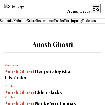
Hoppa till innehåll
Prenumerera
Samhälle
Krönikor
Kultur
Recensioner
Essäer
Fördjupning
Podcasts
Anosh Ghasri
Kommentar
Anosh Ghasri
Det patologiska
tillståndet
Krönika
Anosh Ghasri
Elden släcks
Krönika
Anosh Ghasri
När lagen utmanas