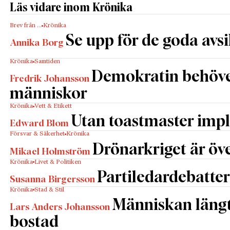
Läs vidare inom Krönika
Brev från …
Krönika
Se upp för de goda avs
Annika Borg
Krönika
Samtiden
Demokratin behöv
Fredrik Johansson
människor
Krönika
Vett & Etikett
Utan toastmaster impl
Edward Blom
Försvar & Säkerhet
Krönika
Drönarkriget är öve
Mikael Holmström
Krönika
Livet & Politiken
Partiledardebatter
Susanna Birgersson
Krönika
Stad & Stil
Människan längta
Lars Anders Johansson
bostad