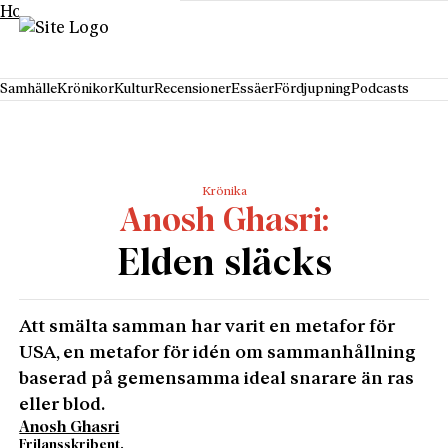
Hoppa till innehåll
Samhälle
Krönikor
Kultur
Recensioner
Essäer
Fördjupning
Podcasts
Krönika
Anosh Ghasri
Elden släcks
Att smälta samman har varit en metafor för
USA, en metafor för idén om sammanhållning
baserad på gemensamma ideal snarare än ras
eller blod.
Anosh Ghasri
Frilansskribent.