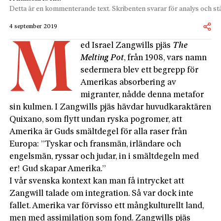
Detta är en kommenterande text. Skribenten svarar för analys och stä
4 september 2019
M
ed Israel Zangwills pjäs
The
Melting
Pot
, från 1908, vars namn
sedermera blev ett begrepp för
Amerikas absorbering av
migranter, nådde denna metafor
sin kulmen. I Zangwills pjäs hävdar huvudkaraktären
Quixano, som flytt undan ryska pogromer, att
Amerika är Guds smältdegel för alla raser från
Europa: ”Tyskar och fransmän, irländare och
engelsmän, ryssar och judar, in i smältdegeln med
er! Gud skapar Amerika.”
I vår svenska kontext kan man få intrycket att
Zangwill talade om integration. Så var dock inte
fallet. Amerika var förvisso ett mångkulturellt land,
men med assimilation som fond. Zangwills pjäs