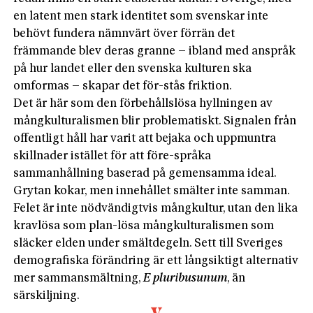
en latent men stark identitet som svenskar inte
behövt fundera nämnvärt över förrän det
främmande blev deras granne – ibland med anspråk
på hur landet eller den svenska kulturen ska
omformas – skapar det för-stås friktion.
Det är här som den förbehållslösa hyllningen av
mångkulturalismen blir problematiskt. Signalen från
offentligt håll har varit att bejaka och uppmuntra
skillnader istället för att före-språka
sammanhållning baserad på gemensamma ideal.
Grytan kokar, men innehållet smälter inte samman.
Felet är inte nödvändigtvis mångkultur, utan den lika
kravlösa som plan-lösa mångkulturalismen som
släcker elden under smältdegeln. Sett till Sveriges
demografiska förändring är ett långsiktigt alternativ
mer sammansmältning,
E
pluribus
unum
, än
särskiljning.