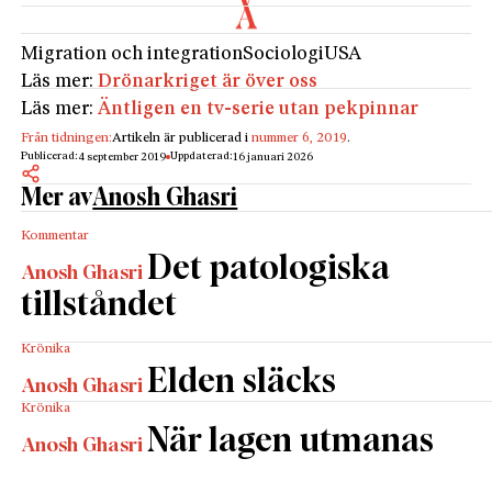
Migration och integration
Sociologi
USA
Läs mer:
Drönarkriget är över oss
Läs mer:
Äntligen en tv-serie utan pekpinnar
Från tidningen:
Artikeln är publicerad i
nummer 6, 2019
.
Publicerad:
Uppdaterad:
4 september 2019
16 januari 2026
Mer av
Anosh Ghasri
Kommentar
Det patologiska
Anosh Ghasri
tillståndet
Krönika
Elden släcks
Anosh Ghasri
Krönika
När lagen utmanas
Anosh Ghasri