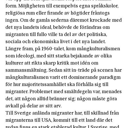
form. Möjligheten till exempelvis egna språkskolor,
religiösa rum eller firande av högtider fråntogs
ingen. Om de gamla sederna däremot krockade med
det nya landets ideal, behövde de förändras om
migranten till fullo ville ta del av det politiska,
sociala och ekonomiska livet i det nya landet.
Längre fram, på 1960-talet, kom mångkulturalismen
som ideologi, med sitt starka bejakande av olika
kulturer att rikta skarp kritik mot idén om
sammansmältning. Sedan sitt in-träde på scenen har
mångkulturalismen varit ett dominerande paradigm
för hur majoritetssamhället ska förhålla sig till
migranter. Problemet med smältdegeln var, menades
det, att någon alltid bränner sig; någon måste göra
avkall på delar av sitt arv.
Till Sverige anlända migranter har, till skillnad från
migranterna till USA, kommit till ett land där det
redan finns en stark etablerad kultur. I Sverige, med