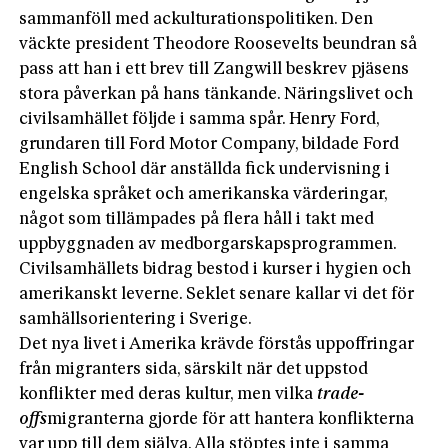
sammanföll med ackulturationspolitiken. Den
väckte president Theodore Roosevelts beundran så
pass att han i ett brev till Zangwill beskrev pjäsens
stora påverkan på hans tänkande. Näringslivet och
civilsamhället följde i samma spår. Henry Ford,
grundaren till Ford Motor Company, bildade Ford
English School där anställda fick undervisning i
engelska språket och amerikanska värderingar,
något som tillämpades på flera håll i takt med
uppbyggnaden av medborgarskapsprogrammen.
Civilsamhällets bidrag bestod i kurser i hygien och
amerikanskt leverne. Seklet senare kallar vi det för
samhällsorientering i Sverige.
Det nya livet i Amerika krävde förstås uppoffringar
från migranters sida, särskilt när det uppstod
konflikter med deras kultur, men vilka
trade-
offs
migranterna gjorde för att hantera konflikterna
var upp till dem själva. Alla stöptes inte i samma