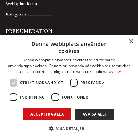
Webbplatskarta
Kategorier
PRENUMERATION
×
Denna webbplats använder
Prenumerera
cookies
Mina sidor
Denna webbplats använder cookies för att förbättra
användarupplevelsen. Genom att använda vår webbplats samtycker
FÖLJ OSS
du till alla cookies i enlighet med vår cookiepolicy.
Läs mer
STRIKT NÖDVÄNDIGT
PRESTANDA
Facebook
Instagram
INRIKTNING
FUNKTIONER
X
ACCEPTERA ALLA
AVVISA ALLT
LinkedIn
YouTube
VISA DETALJER
© Axess 2026