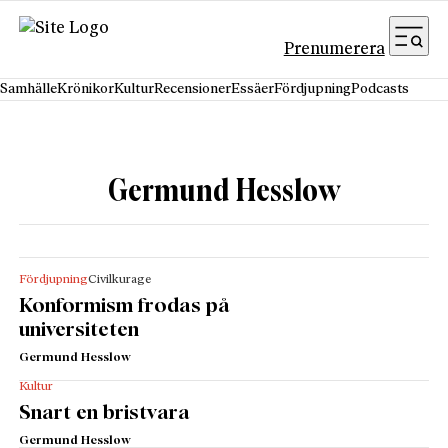
Hoppa till innehåll
Prenumerera
Samhälle
Krönikor
Kultur
Recensioner
Essäer
Fördjupning
Podcasts
Germund Hesslow
Fördjupning
Civilkurage
Konformism frodas på
universiteten
Germund Hesslow
Kultur
Snart en bristvara
Germund Hesslow