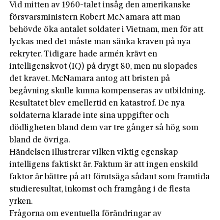
Vid mitten av 1960-talet insåg den amerikanske
försvarsministern Robert McNamara att man
behövde öka antalet soldater i Vietnam, men för att
lyckas med det måste man sänka kraven på nya
rekryter. Tidigare hade armén krävt en
intelligenskvot (IQ) på drygt 80, men nu slopades
det kravet. McNamara antog att bristen på
begåvning skulle kunna kompenseras av utbildning.
Resultatet blev emellertid en katastrof. De nya
soldaterna klarade inte sina uppgifter och
dödligheten bland dem var tre gånger så hög som
bland de övriga.
Händelsen illustrerar vilken viktig egenskap
intelligens faktiskt är. Faktum är att ingen enskild
faktor är bättre på att förutsäga sådant som framtida
studieresultat, inkomst och framgång i de flesta
yrken.
Frågorna om eventuella förändringar av