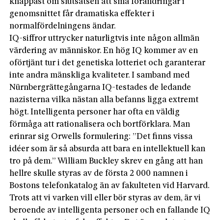
knappast om slutsatsen att små förändringar i
genomsnittet får dramatiska effekter i
normalfördelningens ändar.
IQ-siffror uttrycker naturligtvis inte någon allmän
värdering av människor. En hög IQ kommer av en
oförtjänt tur i det genetiska lotteriet och garanterar
inte andra mänskliga kvaliteter. I samband med
Nürnbergrättegångarna IQ-testades de ledande
nazisterna vilka nästan alla befanns ligga extremt
högt. Intelligenta personer har ofta en väldig
förmåga att rationalisera och bortförklara. Man
erinrar sig Orwells formulering: ”Det finns vissa
idéer som är så absurda att bara en intellektuell kan
tro på dem.” William Buckley skrev en gång att han
hellre skulle styras av de första 2 000 namnen i
Bostons telefonkatalog än av fakulteten vid Harvard.
Trots att vi varken vill eller bör styras av dem, är vi
beroende av intelligenta personer och en fallande IQ