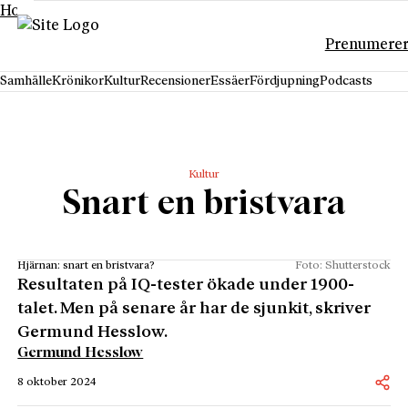
Hoppa till innehåll
Prenumere
Samhälle
Krönikor
Kultur
Recensioner
Essäer
Fördjupning
Podcasts
Kultur
Snart en bristvara
Hjärnan: snart en bristvara?
Foto: Shutterstock
Resultaten på IQ-tester ökade under 1900-
talet. Men på senare år har de sjunkit, skriver
Germund Hesslow.
Germund Hesslow
8 oktober 2024