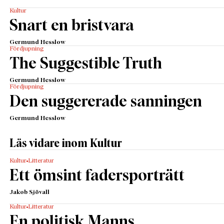
Kultur
Snart en bristvara
Germund Hesslow
Fördjupning
The Suggestible Truth
Germund Hesslow
Fördjupning
Den suggererade sanningen
Germund Hesslow
Läs vidare inom Kultur
Kultur
Litteratur
Ett ömsint fadersporträtt
Jakob Sjövall
Kultur
Litteratur
En politisk Manns