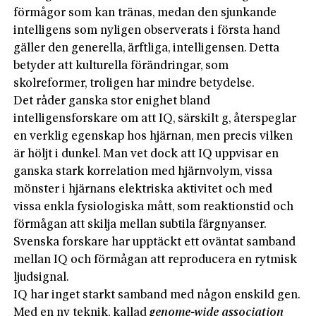
förmågor som kan tränas, medan den sjunkande
intelligens som nyligen observerats i första hand
gäller den generella, ärftliga, intelligensen. Detta
betyder att kulturella förändringar, som
skolreformer, troligen har mindre betydelse.
Det råder ganska stor enighet bland
intelligensforskare om att IQ, särskilt g, återspeglar
en verklig egenskap hos hjärnan, men precis vilken
är höljt i dunkel. Man vet dock att IQ uppvisar en
ganska stark korrelation med hjärnvolym, vissa
mönster i hjärnans elektriska aktivitet och med
vissa enkla fysiologiska mått, som reaktionstid och
förmågan att skilja mellan subtila färgnyanser.
Svenska forskare har upptäckt ett oväntat samband
mellan IQ och förmågan att reproducera en rytmisk
ljudsignal.
IQ har inget starkt samband med någon enskild gen.
Med en ny teknik, kallad
genome-wide association