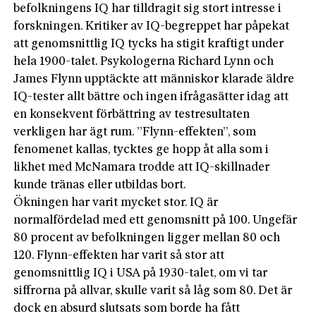
befolkningens IQ har tilldragit sig stort intresse i
forskningen. Kritiker av IQ-begreppet har påpekat
att genomsnittlig IQ tycks ha stigit kraftigt under
hela 1900-talet. Psykologerna Richard Lynn och
James Flynn upptäckte att människor klarade äldre
IQ-tester allt bättre och ingen ifrågasätter idag att
en konsekvent förbättring av testresultaten
verkligen har ägt rum. ”Flynn-effekten”, som
fenomenet kallas, tycktes ge hopp åt alla som i
likhet med McNamara trodde att IQ-skillnader
kunde tränas eller utbildas bort.
Ökningen har varit mycket stor. IQ är
normalfördelad med ett genomsnitt på 100. Ungefär
80 procent av befolkningen ligger mellan 80 och
120. Flynn-effekten har varit så stor att
genomsnittlig IQ i USA på 1930-talet, om vi tar
siffrorna på allvar, skulle varit så låg som 80. Det är
dock en absurd slutsats som borde ha fått