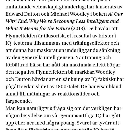
omfattande vetenskapligt underlag, har lanserats av
Edward Dutton och Michael Woodley i boken
At Our
Wits
’
End. Why We
’
re Becoming Less Intelligent and
What It Means for the Future
(2018). De hävdar att
Flynneffekten är illusorisk, ett resultat av brister i
IQ-testerna tillsammans med träningseffekter och
att denna har maskerat en underliggande sänkning
av den generella intelligensen. När träning och
förbättrad hälsa har nått sin maximala effekt börjar
den negativa Flynneffekten bli märkbar. Woodley
och Dutton hävdar att en sänkning av IQ faktiskt har
pågått sedan slutet av 1800-talet. De hänvisar bland
annat till mätningar av reaktionstider och
färgseende.
Man kan naturligtvis fråga sig om det verkligen har
någon betydelse om vår genomsnittliga IQ har gått
upp eller ner med några poäng. Svaret är tyvärr att