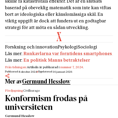
skulle få katastrofala effekter. Det är en slutsats
baserad på obeveklig matematik som inte kan viftas
bort av ideologiska eller känslomässiga skäl. En
viktig uppgift är dock att fundera ut en godtagbar
strategi för att möta en sådan utveckling.
Forskning och innovation
Psykologi
Sociologi
Läs mer:
Runkavlarna var forntidens smartphones
Läs mer:
En politisk Manns betraktelser
Från tidningen:
Artikeln är publicerad i
nummer 7, 2024
.
Publicerad:
Uppdaterad:
8 oktober 2024
16 januari 2026
Mer av
Germund Hesslow
Fördjupning
Civilkurage
Konformism frodas på
universiteten
Germund Hesslow