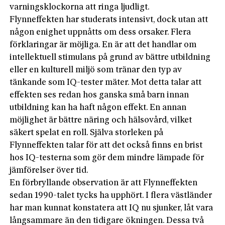
varningsklockorna att ringa ljudligt.
Flynneffekten har studerats intensivt, dock utan att
någon enighet uppnåtts om dess orsaker. Flera
förklaringar är möjliga. En är att det handlar om
intellektuell stimulans på grund av bättre utbildning
eller en kulturell miljö som tränar den typ av
tänkande som IQ-tester mäter. Mot detta talar att
effekten ses redan hos ganska små barn innan
utbildning kan ha haft någon effekt. En annan
möjlighet är bättre näring och hälsovård, vilket
säkert spelat en roll. Själva storleken på
Flynneffekten talar för att det också finns en brist
hos IQ-testerna som gör dem mindre lämpade för
jämförelser över tid.
En förbryllande observation är att Flynneffekten
sedan 1990-talet tycks ha upphört. I flera västländer
har man kunnat konstatera att IQ nu sjunker, låt vara
långsammare än den tidigare ökningen. Dessa två