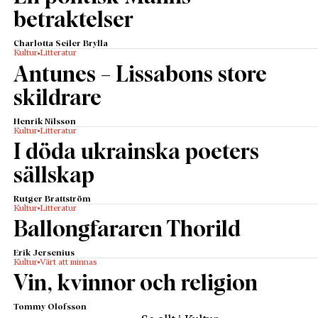
betraktelser
Charlotta Seiler Brylla
Kultur
Litteratur
Antunes – Lissabons store
skildrare
Henrik Nilsson
Kultur
Litteratur
I döda ukrainska poeters
sällskap
Rutger Brattström
Kultur
Litteratur
Ballongfararen Thorild
Erik Jersenius
Kultur
Värt att minnas
Vin, kvinnor och religion
Tommy Olofsson