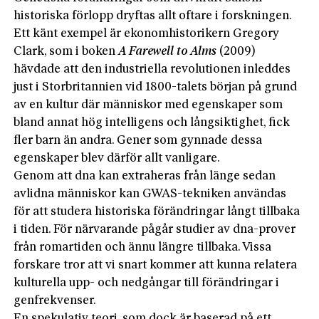
historiska förlopp dryftas allt oftare i forskningen.
Ett känt exempel är ekonomhistorikern Gregory
Clark, som i boken
A Farewell to Alms
(2009)
hävdade att den industriella revolutionen inleddes
just i Storbritannien vid 1800-talets början på grund
av en kultur där människor med egenskaper som
bland annat hög intelligens och långsiktighet, fick
fler barn än andra. Gener som gynnade dessa
egenskaper blev därför allt vanligare.
Genom att dna kan extraheras från länge sedan
avlidna människor kan GWAS-tekniken användas
för att studera historiska förändringar långt tillbaka
i tiden. För närvarande pågår studier av dna-prover
från romartiden och ännu längre tillbaka. Vissa
forskare tror att vi snart kommer att kunna relatera
kulturella upp- och nedgångar till förändringar i
genfrekvenser.
En spekulativ teori, som dock är baserad på ett