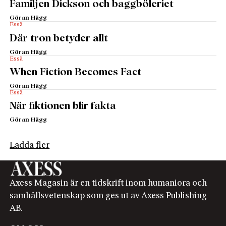
Familjen Dickson och baggböleriet
Göran Hägg
Essä
Där tron betyder allt
Göran Hägg
Essä
When Fiction Becomes Fact
Göran Hägg
Essä
När fiktionen blir fakta
Göran Hägg
Ladda fler
Axess Magasin är en tidskrift inom humaniora och
samhällsvetenskap som ges ut av Axess Publishing
AB.