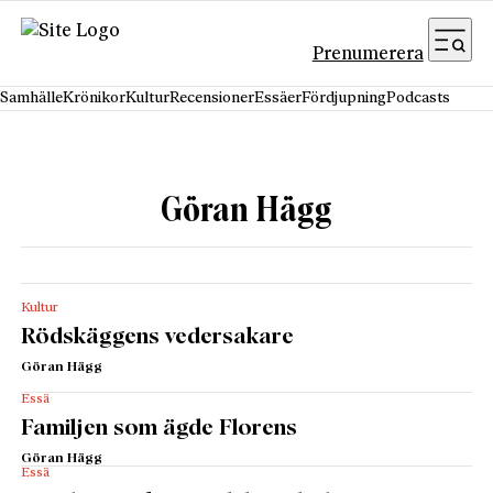
Hoppa till innehåll
Prenumerera
Samhälle
Krönikor
Kultur
Recensioner
Essäer
Fördjupning
Podcasts
Göran Hägg
Kultur
Rödskäggens vedersakare
Göran Hägg
Essä
Familjen som ägde Florens
Göran Hägg
Essä