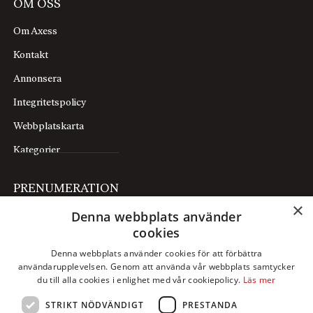
OM OSS
Om Axess
Kontakt
Annonsera
Integritetspolicy
Webbplatskarta
Kategorier
PRENUMERATION
×
Denna webbplats använder
Prenumerera
cookies
Mina sidor
Denna webbplats använder cookies för att förbättra
användarupplevelsen. Genom att använda vår webbplats samtycker
FÖLJ OSS
du till alla cookies i enlighet med vår cookiepolicy.
Läs mer
STRIKT NÖDVÄNDIGT
PRESTANDA
Facebook