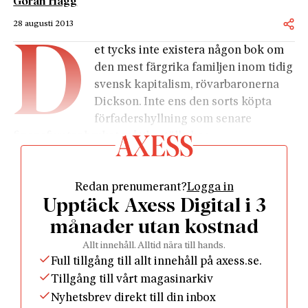
Göran Hägg
28 augusti 2013
D
et tycks inte existera någon bok om
den mest färgrika familjen inom tidig
svensk kapitalism, rövarbaronerna
Dickson. Inte ens den sorts köpta
förfadershyllning som senare
finansfurstar brukat måttbeställa hos
ekonomihistoriker.
Stamfadern, James Dickson (1748–1826) tillhörde en
Redan prenumerant?
Logga in
smedsläkt från sydligaste Skottland och blev
Upptäck Axess Digital i 3
handlare med järnvaror i staden Montrose. År 1802
utvandrade hans äldste son Robert (1782–1858) till
månader utan kostnad
Göteborg.
Allt innehåll. Alltid nära till hands.
Robert Dickson fick anställning hos skotska
Full tillgång till allt innehåll på axess.se.
handelshus. Då hans chef David Airth avled i
Tillgång till vårt magasinarkiv
vattusot år 1807 övertog Dickson både firman och
Nyhetsbrev direkt till din inbox