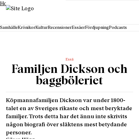
Hoppa till innehåll
Samhälle
Krönikor
Kultur
Recensioner
Essäer
Fördjupning
Podcasts
Essä
Familjen Dickson och
baggböleriet
Köpmannafamiljen Dickson var under 1800-
talet en av Sveriges rikaste och mest beryktade
familjer. Trots detta har det ännu inte skrivits
någon biografi över släktens mest betydande
personer.