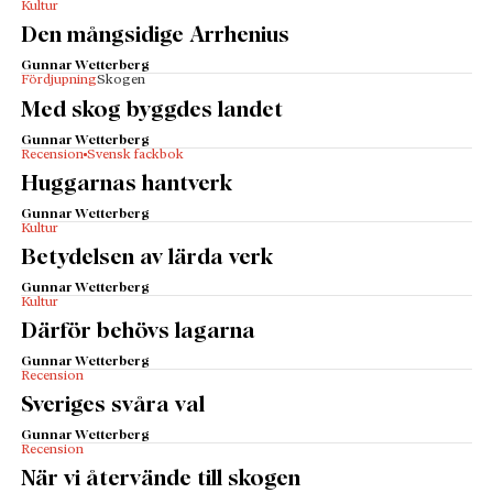
Kultur
Den mångsidige Arrhenius
Gunnar Wetterberg
Fördjupning
Skogen
Med skog byggdes landet
Gunnar Wetterberg
Recension
Svensk fackbok
Huggarnas hantverk
Gunnar Wetterberg
Kultur
Betydelsen av lärda verk
Gunnar Wetterberg
Kultur
Därför behövs lagarna
Gunnar Wetterberg
Recension
Sveriges svåra val
Gunnar Wetterberg
Recension
När vi återvände till skogen