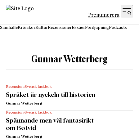
Hoppa till innehåll
Prenumerera
Samhälle
Krönikor
Kultur
Recensioner
Essäer
Fördjupning
Podcasts
Gunnar Wetterberg
Recension
Svensk fackbok
Språket är nyckeln till historien
Gunnar Wetterberg
Recension
Svensk fackbok
Spännande men väl fantasirikt
om Botvid
Gunnar Wetterberg