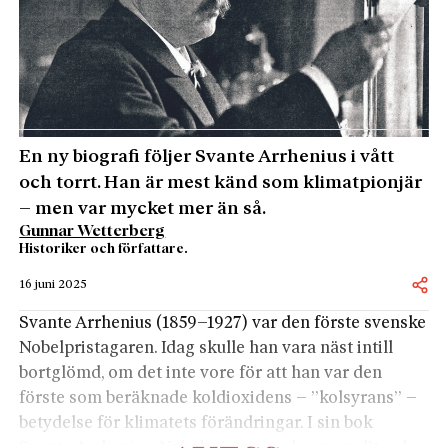
En ny biografi följer Svante Arrhenius i vått
och torrt. Han är mest känd som klimatpionjär
– men var mycket mer än så.
Gunnar Wetterberg
Historiker och författare.
16 juni 2025
Svante Arrhenius (1859–1927) var den förste­ svenske
Nobelpristagaren. Idag skulle han vara näst intill
bortglömd, om det inte vore för att han var den
förste som beräknade koldioxidens – ”kolsyrans” –
betydelse för klimatets förändringar. I sin bok