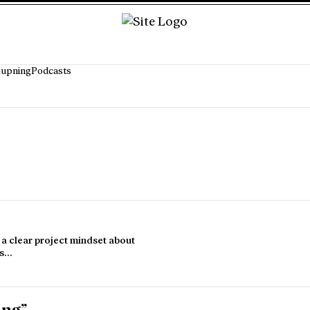
jupning
Podcasts
a clear project mindset about
es…