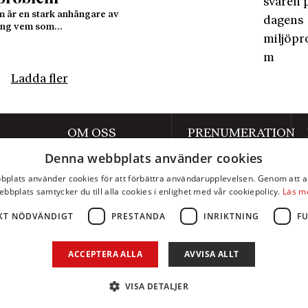
 är en stark anhängare av
kring vem som…
Ladda fler
OM OSS
PRENUMERATION
Denna webbplats använder cookies
Om Axess
Prenumerera
plats använder cookies för att förbättra användarupplevelsen. Genom att 
Kontakt
Mina sidor
ebbplats samtycker du till alla cookies i enlighet med vår cookiepolicy.
Läs m
Annonsera
KT NÖDVÄNDIGT
PRESTANDA
INRIKTNING
F
Integritetspolicy
ACCEPTERA ALLA
AVVISA ALLT
Webbplatskarta
Kategorier
VISA DETALJER