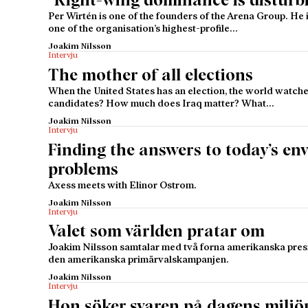
”Right-wing dominance is disturb
Per Wirtén is one of the founders of the Arena Group. He
one of the organisation’s highest-profile…
Joakim Nilsson
Intervju
The mother of all elections
When the United States has an election, the world watche
candidates? How much does Iraq matter? What…
Joakim Nilsson
Intervju
Finding the answers to today’s en
problems
Axess meets with Elinor Ostrom.
Joakim Nilsson
Intervju
Valet som världen pratar om
Joakim Nilsson samtalar med två forna amerikanska pres
den amerikanska primärvalskampanjen.
Joakim Nilsson
Intervju
Hon söker svaren på dagens milj