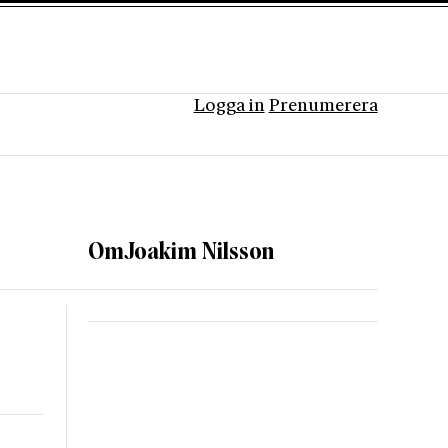
Logga in
Prenumerera
Om
Joakim Nilsson