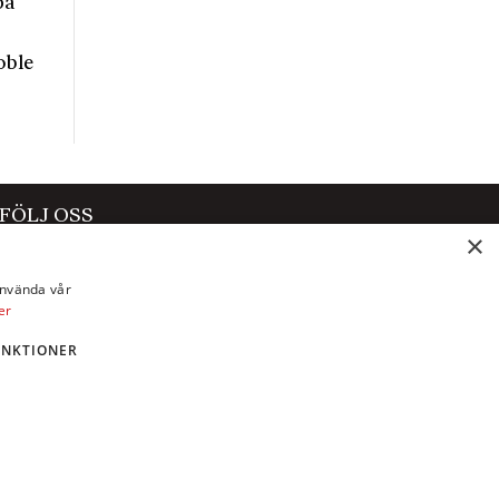
FÖLJ OSS
×
Facebook
använda vår
Instagram
er
X
UNKTIONER
LinkedIn
YouTube