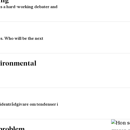
ing”
 is a hard-working debater and
s. Who will be the next
vironmental
identrådgivare om tendenser i
öproblem