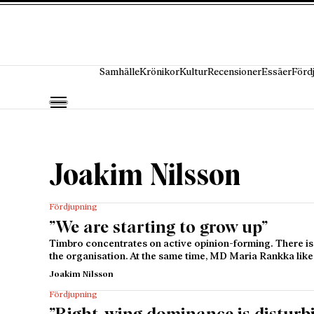
Hoppa till innehåll
Samhälle
Krönikor
Kultur
Recensioner
Essäer
Förd
Joakim Nilsson
Fördjupning
”We are starting to grow up”
Timbro concentrates on active opinion-forming. There is 
the organisation. At the same time, MD Maria Rankka lik
Joakim Nilsson
Fördjupning