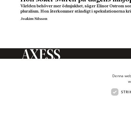
Världen behöver mer ödmjukhet, säger Elinor Ostrom som
pluralism. Hon återkommer ständigt i spekulationerna 
Joakim Nilsson
Axess Magasin är en tidskrift
inom humaniora och
Denna webb
samhällsvetenskap som ges ut av
w
Axess Publishing AB.
STRI
© Axess 2026