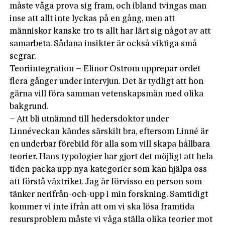
måste våga prova sig fram, och ibland tvingas man
inse att allt inte lyckas på en gång, men att
människor kanske tro ts allt har lärt sig något av att
samarbeta. Sådana insikter är också viktiga små
segrar.
Teoriintegration – Elinor Ostrom upprepar ordet
flera gånger under intervjun. Det är tydligt att hon
gärna vill föra samman vetenskapsmän med olika
bakgrund.
– Att bli utnämnd till hedersdoktor under
Linnéveckan kändes särskilt bra, eftersom Linné är
en underbar förebild för alla som vill skapa hållbara
teorier. Hans typologier har gjort det möjligt att hela
tiden packa upp nya kategorier som kan hjälpa oss
att förstå växtriket. Jag är förvisso en person som
tänker nerifrån-och-upp i min forskning. Samtidigt
kommer vi inte ifrån att om vi ska lösa framtida
resursproblem måste vi våga ställa olika teorier mot