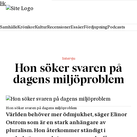
Hoppa till innehåll
Samhälle
Krönikor
Kultur
Recensioner
Essäer
Fördjupning
Podcasts
Intervju
Hon söker svaren på
dagens miljöproblem
Hon söker svaren på dagens miljöproblem
Världen behöver mer ödmjukhet, säger Elinor
Ostrom som är en stark anhängare av
pluralism. Hon återkommer ständigt i