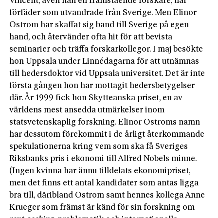
Vincent, även han en framstående forskare, har
förfäder som utvandrade från Sverige. Men Elinor
Ostrom har skaffat sig band till Sverige på egen
hand, och återvänder ofta hit för att bevista
seminarier och träffa forskarkollegor. I maj besökte
hon Uppsala under Linnédagarna för att utnämnas
till hedersdoktor vid Uppsala universitet. Det är inte
första gången hon har mottagit hedersbetygelser
där. År 1999 fick hon Skytteanska priset, en av
världens mest ansedda utmärkelser inom
statsvetenskaplig forskning. Elinor Ostroms namn
har dessutom förekommit i de årligt återkommande
spekulationerna kring vem som ska få Sveriges
Riksbanks pris i ekonomi till Alfred Nobels minne.
(Ingen kvinna har ännu tilldelats ekonomipriset,
men det finns ett antal kandidater som antas ligga
bra till, däribland Ostrom samt hennes kollega Anne
Krueger som främst är känd för sin forskning om