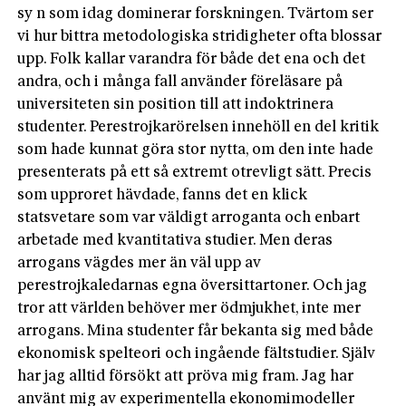
sy n som idag dominerar forskningen. Tvärtom ser
vi hur bittra metodologiska stridigheter ofta blossar
upp. Folk kallar varandra för både det ena och det
andra, och i många fall använder föreläsare på
universiteten sin position till att indoktrinera
studenter. Perestrojkarörelsen innehöll en del kritik
som hade kunnat göra stor nytta, om den inte hade
presenterats på ett så extremt otrevligt sätt. Precis
som upproret hävdade, fanns det en klick
statsvetare som var väldigt arroganta och enbart
arbetade med kvantitativa studier. Men deras
arrogans vägdes mer än väl upp av
perestrojkaledarnas egna översittartoner. Och jag
tror att världen behöver mer ödmjukhet, inte mer
arrogans. Mina studenter får bekanta sig med både
ekonomisk spelteori och ingående fältstudier. Själv
har jag alltid försökt att pröva mig fram. Jag har
använt mig av experimentella ekonomimodeller