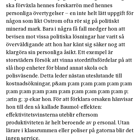
ska förväxla hennes forskarrön med hennes
personliga övertygelser – en inte helt lätt uppgift för
någon som likt Ostrom ofta rör sig på politiskt
minerad mark. Bara i några få fall medger hon att
bevisen mot vissa politiska lösningar har varit så
överväldigande att hon har känt sig säker nog att
klargöra sin personliga åsikt. Ett exempel är
storstäders försök att vinna stordriftsfördelar på att
slå ihop enheter för bland annat skola och
polisväsende. Detta leder nästan uteslutande till
kostnadsökningar, p&am p;am p;am p;am p;am p;am
p;am p;am p;am p;am p;am p;am p;am p;am p;am p;
;arin g; ;p ekar hon. För att förklara orsaken hänvisar
hon till den så kallade Baumol-effekten:
effektivitetsvinsterna uteblir eftersom
produktiviteten är helt beroende av p ersonal. Utan
lärare i klassrummen eller poliser på gatorna blir det
ingen service.