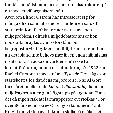
förstå samhällsfenomen och marknadsstrukturer på
ett mycket välorganiserat sätt.
Även om Elinor Ostrom har intresserat sig för
många olika samhällsstudier har hon en särskilt
stark relation till olika former av resurs- och
miljöproblem. Politiska miljödebatter anser hon
dock ofta präglas av missförstånd och
begreppsförvirring. Men samtidigt konstaterar hon
att det ibland inte behövs mer än en enda människas
insats för att väcka omvärldens intresse för
klimatförändringar och miljöförstöring. År 1962 kom
Rachel Carson ut med sin bok
Tyst vår
. Den sågs som
startskottet för dåtidens miljörörelse. När Al Gore
förra året publicerade
En obekväm sanning
hamnade
miljöfrågorna återigen högst upp på agendan. Finns
det då ingen risk att larmrapporter övertolkas? För
över 80 år sedan skrev Chicago-ekonomen Frank
Knight om vikten av att kunna skilja på osäkerhet