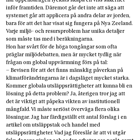
har uppenbarligen lyckats skapa en viss säkerhet
inför framtiden. Däremot går det inte att säga att
systemet går att applicera på andra delar av jorden,
bara för att det har visat sig fungera på Nya Zeeland.
Varje miljö- och resursproblem har unika detaljer
som måste tas med i beräkningarna.
Hon har svårt för de höga tongångar som ofta
präglar miljödebatten, men är mycket tydlig när
frågan om global uppvärmning förs på tal:
– Bevisen för att det finns mänsklig påverkan på
klimatförändringarna är i dagsläget mycket starka.
Kommer globala utsläppsrättigheter att kunna bli en
lösning på detta problem? Ja, återigen tror jag att
det är viktigt att påpeka vikten av institutionell
mångfald. Vi måste seriöst överväga flera olika
lösningar. Jag har färdigställt ett antal förslag i en
artikel om utsläppstak och handel med
utsläppsrättigheter. Vad jag föreslår är att vi utgår