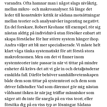
varandra. Ofta hamnar man i något slags nivåkrig,
mellan mikro- och makroanalyser. Så länge det
leder till konstruktiv kritik är sådana motsättningar
mellan teorier och analysnivåer ingenting negativt.
En del forskare, Robert Keohane till exempel, rör sig
nästan aldrig på individnivå utan försöker enbart att
skapa förståelse för hur större system hänger ihop.
Andra väljer att bli mer specialiserade. Vi måste helt
klart våga tänka systematiskt för att förstå stora
makrofenomen. Men om det vi finner inom
systemteorier inte passar in när vi tittar på mindre
enheter då krävs det att vi går in och detaljstuderar
enskilda fall. Därför behöver samhällsvetenskapen
både dem som tittar på systemteori och dem som
driver fallstudier. Vad som däremot gör mig nästan
våldsamt ilsken är när jag träffar människor som
säger att du inte får snegla på en viss teori, eller
försöka dig på en viss typ av lösningar. Sådana