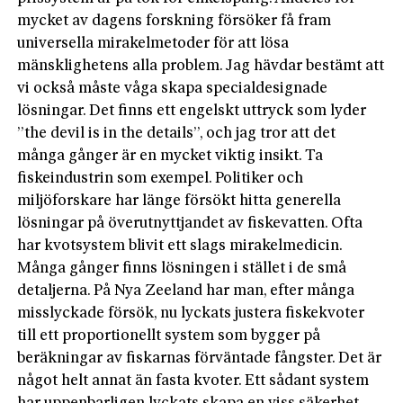
mycket av dagens forskning försöker få fram
universella mirakelmetoder för att lösa
mänsklighetens alla problem. Jag hävdar bestämt att
vi också måste våga skapa specialdesignade
lösningar. Det finns ett engelskt uttryck som lyder
”the devil is in the details”, och jag tror att det
många gånger är en mycket viktig insikt. Ta
fiskeindustrin som exempel. Politiker och
miljöforskare har länge försökt hitta generella
lösningar på överutnyttjandet av fiskevatten. Ofta
har kvotsystem blivit ett slags mirakelmedicin.
Många gånger finns lösningen i stället i de små
detaljerna. På Nya Zeeland har man, efter många
misslyckade försök, nu lyckats justera fiskekvoter
till ett proportionellt system som bygger på
beräkningar av fiskarnas förväntade fångster. Det är
något helt annat än fasta kvoter. Ett sådant system