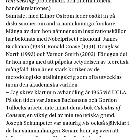
rent-seeking
-problematik och internationella
handelsrelationer.)
Samtalet med Elinor Ostrom leder osökt in på
diskussioner om andra namnkunniga forskare.
Många av dem hon nämner som inspirationskällor
har belönats med Nobelpriset i ekonomi: James
Buchanan (1986), Ronald Coase (1991), Douglass
North (1993) och Vernon Smith (2002). För egen del
är hon noga med att påpeka betydelsen av teoretisk
mångfald. Hon är en stark kritiker av de
metodologiska ställningskrig som ofta utvecklas
inom den akademiska världen.
– Jag skrev klart min avhandling år 1965 vid UCLA.
På den tiden var James Buchanans och Gordon
Tullocks arbete, inte minst deras bok
Calculus of
Consent
, en viktig del av min teoretiska grund.
Joseph Schumpeter var naturligtvis också självklar i
de här sammanhangen. Senare kom jag även att