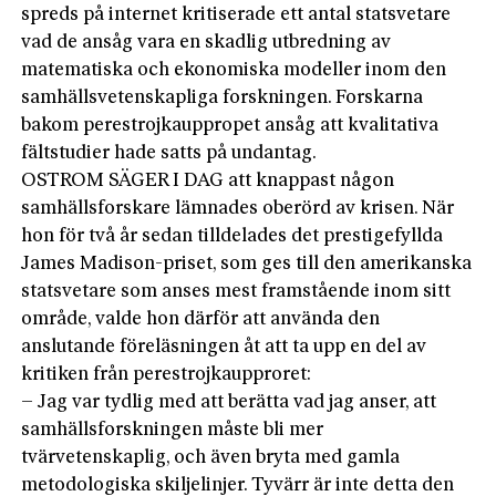
spreds på internet kritiserade ett antal statsvetare
vad de ansåg vara en skadlig utbredning av
matematiska och ekonomiska modeller inom den
samhällsvetenskapliga forskningen. Forskarna
bakom perestrojkauppropet ansåg att kvalitativa
fältstudier hade satts på undantag.
OSTROM SÄGER I DAG att knappast någon
samhällsforskare lämnades oberörd av krisen. När
hon för två år sedan tilldelades det prestigefyllda
James Madison-priset, som ges till den amerikanska
statsvetare som anses mest framstående inom sitt
område, valde hon därför att använda den
anslutande föreläsningen åt att ta upp en del av
kritiken från perestrojkaupproret:
– Jag var tydlig med att berätta vad jag anser, att
samhällsforskningen måste bli mer
tvärvetenskaplig, och även bryta med gamla
metodologiska skiljelinjer. Tyvärr är inte detta den