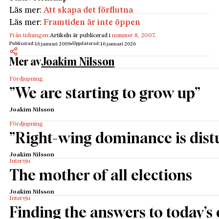
Läs mer:
Att skapa det förflutna
Läs mer:
Framtiden är inte öppen
Från tidningen:
Artikeln är publicerad i
nummer 8, 2007
.
Publicerad:
Uppdaterad:
16 januari 2009
16 januari 2026
Mer av
Joakim Nilsson
Fördjupning
”We are starting to grow up”
Joakim Nilsson
Fördjupning
”Right-wing dominance is dist
Joakim Nilsson
Intervju
The mother of all elections
Joakim Nilsson
Intervju
Finding the answers to today’