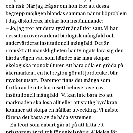
och risk. När jag frågar om hon tror att dessa
begrepp möjligen blandas samman när miljöproblem
i dag diskuteras, nickar hon instämmande:
– Jo, jag tror att detta tyvärr är alltför sant. Vi har
dessutom övervärderat biologisk mångfald och
undervärderat institutionell mångfald. Det är
ironiskt att mänskligheten har tvingats lära sig den
hårda vägen vad som händer när man skapar
ekologiska monokulturer. Att bara odla en gröda på
åkermarken i en hel region gör att jordbruket blir
mycket utsatt. Däremot finns det många som
fortfarande inte har insett behovet även av
institutionell mångfald . Vi kan inte bara tro att
marknaden ska lösa allt eller att statlig byråkrati
kommer att skapa en hållbar utveckling. Vi måste
förena det bästa av de båda systemen.
– En teori som enbart går ut på att hitta ett
prissystem är på tok för enkelspårig. Alldeles för