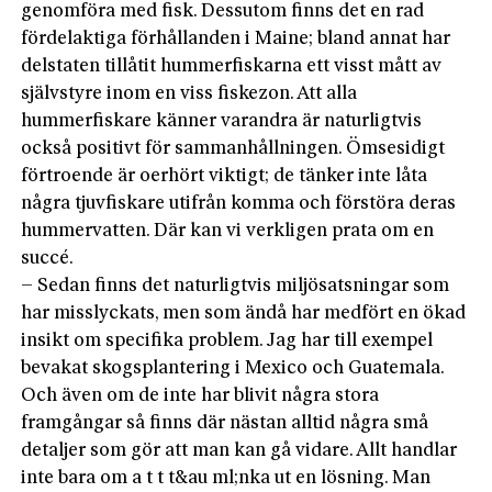
genomföra med fisk. Dessutom finns det en rad
fördelaktiga förhållanden i Maine; bland annat har
delstaten tillåtit hummerfiskarna ett visst mått av
självstyre inom en viss fiskezon. Att alla
hummerfiskare känner varandra är naturligtvis
också positivt för sammanhållningen. Ömsesidigt
förtroende är oerhört viktigt; de tänker inte låta
några tjuvfiskare utifrån komma och förstöra deras
hummervatten. Där kan vi verkligen prata om en
succé.
– Sedan finns det naturligtvis miljösatsningar som
har misslyckats, men som ändå har medfört en ökad
insikt om specifika problem. Jag har till exempel
bevakat skogsplantering i Mexico och Guatemala.
Och även om de inte har blivit några stora
framgångar så finns där nästan alltid några små
detaljer som gör att man kan gå vidare. Allt handlar
inte bara om a t t t&au ml;nka ut en lösning. Man