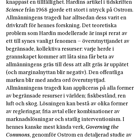
knappast en tillfällighet. Hardins artikel i tidskriften
Science
från 1968 gjorde ett stort i ntryck på Ostrom.
Allmänningens tragedi har alltsedan dess varit en
drivkraft för hennes forskning. Det teoretiska
problem som Hardin modellerade är inspi rerat av
ett till synes vanligt fenomen – överutnyttjandet av
begränsade, kollektiva resurser: varje herde i
grannskapet kommer att låta sina får beta av
allmänningens gräs till dess att allt gräs är uppätet
(och marginalnyttan blir negativ). Den offentliga
marken blir med andra ord överutnyttjad.
Allmänningens tragedi kan appliceras på alla former
av begränsade resurser i världen; fiskbestånd, ren
luft och skog. Lösningen kan bestå av olika former
av regleringar, fria avtal eller kombinationer av
marknadslösningar och statlig interventionism. I
hennes kanske mest kända verk,
Governing the
Commons
, genomför Ostrom en detaljerad studie av