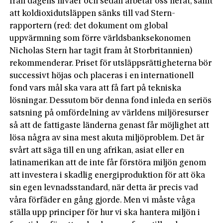
från dagens nivåer och sedan arbetar oss neråt, samt
att koldioxidutsläppen sänks till vad Stern-
rapportern (red: det dokument om global
uppvärmning som förre världsbanksekonomen
Nicholas Stern har tagit fram åt Storbritannien)
rekommenderar. Priset för utsläppsrättigheterna bör
successivt höjas och placeras i en internationell
fond vars mål ska vara att få fart på tekniska
lösningar. Dessutom bör denna fond inleda en seriös
satsning på omfördelning av världens miljöresurser
så att de fattigaste länderna genast får möjlighet att
lösa några av sina mest akuta miljöproblem. Det är
svårt att säga till en ung afrikan, asiat eller en
latinamerikan att de inte får förstöra miljön genom
att investera i skadlig energiproduktion för att öka
sin egen levnadsstandard, när detta är precis vad
våra förfäder en gång gjorde. Men vi måste våga
ställa upp principer för hur vi ska hantera miljön i