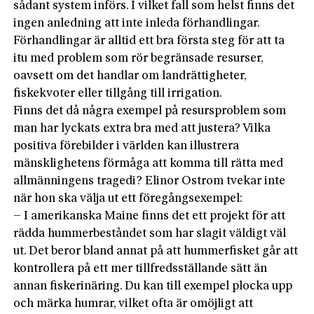
sådant system införs. I vilket fall som helst finns det
ingen anledning att inte inleda förhandlingar.
Förhandlingar är alltid ett bra första steg för att ta
itu med problem som rör begränsade resurser,
oavsett om det handlar om landrättigheter,
fiskekvoter eller tillgång till irrigation.
Finns det då några exempel på resursproblem som
man har lyckats extra bra med att justera? Vilka
positiva förebilder i världen kan illustrera
mänsklighetens förmåga att komma till rätta med
allmänningens tragedi? Elinor Ostrom tvekar inte
när hon ska välja ut ett föregångsexempel:
– I amerikanska Maine finns det ett projekt för att
rädda hummerbeståndet som har slagit väldigt väl
ut. Det beror bland annat på att hummerfisket går att
kontrollera på ett mer tillfredsställande sätt än
annan fiskerinäring. Du kan till exempel plocka upp
och märka humrar, vilket ofta är omöjligt att