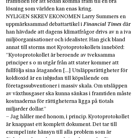
framtiden för att sedan komma fram till en bra
lösning som världen kan enas kring.
NYLIGEN SKREV EKONOMEN Larry Summers en
uppmärksammad debattartikel i
Financial Times
där
han hävdade att dagens klimatfrågor drivs av n a iva
miljöorganisationer och idealister. Han gick bland
annat till storms mot Kyotoprotokollets innebörd:
”Kyotoprotokollet är beroende av tveksamma
principer s o m utgår från att stater kommer att
fullfölja sina åtaganden […] Utsläppsrättigheter för
koldioxid är en inbjudan till köpslående om
företagssubventioner i massiv skala. Om utsläppen
av växthusgaser ska kunna sänkas i framtiden måste
kostnaderna för rättigheterna ligga på tiotals
miljarder dollar.”
– Jag håller med honom, i princip. Kyotoprotokollet
är knappast ett komplett dokument. Det tar till
exempel inte hänsyn till alla problem som är