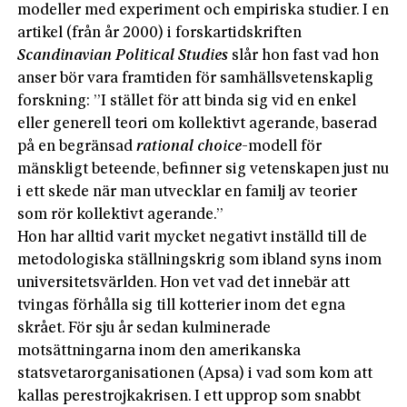
modeller med experiment och empiriska studier. I en
artikel (från år 2000) i forskartidskriften
Scandinavian Political Studies
slår hon fast vad hon
anser bör vara framtiden för samhällsvetenskaplig
forskning: ”I stället för att binda sig vid en enkel
eller generell teori om kollektivt agerande, baserad
på en begränsad
rational choice
-modell för
mänskligt beteende, befinner sig vetenskapen just nu
i ett skede när man utvecklar en familj av teorier
som rör kollektivt agerande.”
Hon har alltid varit mycket negativt inställd till de
metodologiska ställningskrig som ibland syns inom
universitetsvärlden. Hon vet vad det innebär att
tvingas förhålla sig till kotterier inom det egna
skrået. För sju år sedan kulminerade
motsättningarna inom den amerikanska
statsvetarorganisationen (Apsa) i vad som kom att
kallas perestrojkakrisen. I ett upprop som snabbt