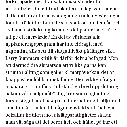
förknippade med transaktionskostnader för
miljöarbete. Om ett träd planteras i dag, vad innebär
detta initiativ i form av åtaganden och investeringar
för att trädet fortfarande ska stå kvar om fem år, och
i vilken utsträckning kommer det planterade trädet
att ge ett mervärde? En del av världens alla
nyplanteringsprogram har inte bidragit med
någonting alls sett till skogstillväxt på längre sikt.
Larry Summers kritik är därför delvis befogad. Men
att därmed dra slutsatsen att vi lika gärna kan
strunta i allting som gäller klimatpåverkan, det är
knappast en hållbar inställning. Den viktiga frågan
är snarare: ”Hur får vi till stånd en bred uppslutning
bakom våra miljömål?” Jag tror som sagt att det
första steget är att skapa en internationell miljöfond
som inte är knuten till någon enskild stat. Och vad
beträffar kritiken mot utsläppsrättigheter så kan
man väl säga att det beror helt och hållet på hur ett