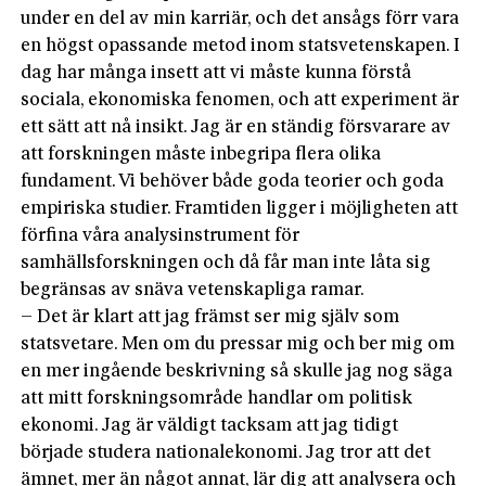
under en del av min karriär, och det ansågs förr vara
en högst opassande metod inom statsvetenskapen. I
dag har många insett att vi måste kunna förstå
sociala, ekonomiska fenomen, och att experiment är
ett sätt att nå insikt. Jag är en ständig försvarare av
att forskningen måste inbegripa flera olika
fundament. Vi behöver både goda teorier och goda
empiriska studier. Framtiden ligger i möjligheten att
förfina våra analysinstrument för
samhällsforskningen och då får man inte låta sig
begränsas av snäva vetenskapliga ramar.
– Det är klart att jag främst ser mig själv som
statsvetare. Men om du pressar mig och ber mig om
en mer ingående beskrivning så skulle jag nog säga
att mitt forskningsområde handlar om politisk
ekonomi. Jag är väldigt tacksam att jag tidigt
började studera nationalekonomi. Jag tror att det
ämnet, mer än något annat, lär dig att analysera och