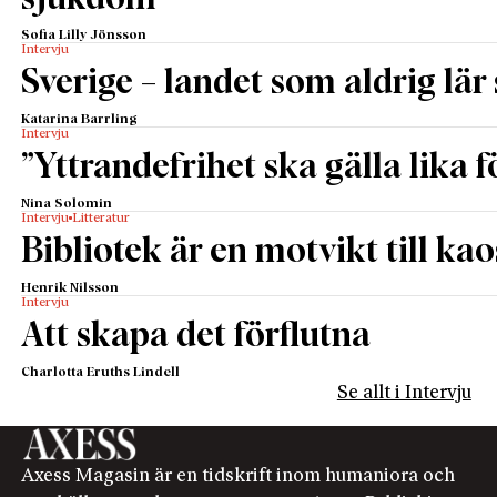
Sofia Lilly Jönsson
Intervju
Sverige – landet som aldrig lär 
Katarina Barrling
Intervju
”Yttrandefrihet ska gälla lika f
Nina Solomin
Intervju
Litteratur
Bibliotek är en motvikt till kao
Henrik Nilsson
Intervju
Att skapa det förflutna
Charlotta Eruths Lindell
Se allt i Intervju
Axess Magasin är en tidskrift inom humaniora och