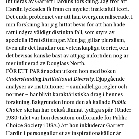
influeras av Garrett Hardins forskning. Jag tror att
Hardin lyckades få fram en mycket insiktsfull teori.
Det enda problemet var att han övergeneraliserade. I
min forskning har jag hittat bevis för att han hade
rätt i några väldigt distinkta fall, som styrs av
speciella förutsättningar. Men jag gillar pluralism,
även när det handlar om vetenskapliga teorier, och
det bevisas kanske bäst av att jag nuförtiden nog är
mer influerad av Douglass North.
FÖR ETT PAR år sedan utkom hon med boken
Understanding Institutional Diversity
. Djupgående
analyser av institutioner – samhälleliga regler och
normer – har blivit karaktäristiska drag i hennes
forskning. Bakgrunden inom den så kallade
Public
Choice
-skolan har också lämnat tydliga spår. (Under
1980-talet var hon dessutom ordförande för Public
Choice Society i USA.) Att hon inkluderar Garrett
Hardin i persongalleriet av inspirationskällor är