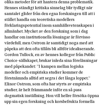
olika metoder för att hantera denna problematik.
Hennes ständigt kritiska sinnelag blir tydligt när
samtalet glider från den egna forskningen till att i
stället handla om teoretiska modellers
förklaringspotential inom samhällsvetenskapen i
allmänhet. Mycket av den forskning som i dag
handlar om institutionella lösningar är förvisso
värdefull, men Ostrom är samtidigt noga med att
påpeka att den ofta tillåts bli alltför idealiserande.
Gordon Tullock, en av hennes kollegor från Public
Choice-sällskapet, brukar inleda sina föreläsningar
med påpekandet: ”I kampen mellan logiska
modeller och empiriska studier kommer de
förstnämnda alltid att segra i det långa loppet.”
Elinor Ostrom, som ofta har styrts av empiriska
studier, är helt främmande inför en så pass
dogmatisk inställning. Hon vill hellre försöka öppna
upp sin egen forskning och korsbefrukta formella