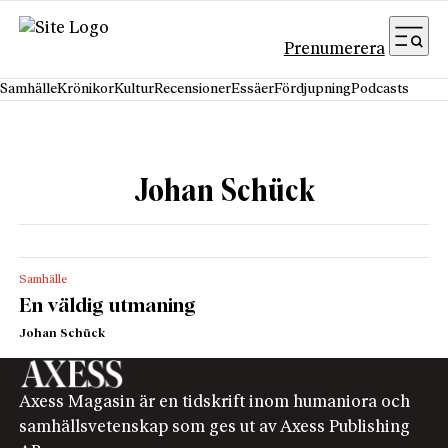
Hoppa till innehåll
Prenumerera
Samhälle
Krönikor
Kultur
Recensioner
Essäer
Fördjupning
Podcasts
Johan Schück
Samhälle
En väldig utmaning
Johan Schück
Axess Magasin är en tidskrift inom humaniora och
samhällsvetenskap som ges ut av Axess Publishing