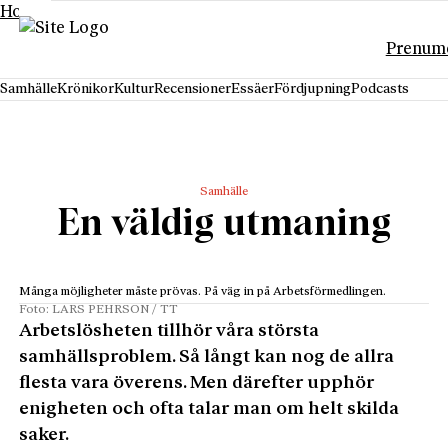
Hoppa till innehåll
Prenum
Samhälle
Krönikor
Kultur
Recensioner
Essäer
Fördjupning
Podcasts
Samhälle
En väldig utmaning
Många möjligheter måste prövas. På väg in på Arbetsförmedlingen.
Foto: LARS PEHRSON / TT
Arbetslösheten tillhör våra största
samhällsproblem. Så långt kan nog de allra
flesta vara överens. Men därefter upphör
enigheten och ofta talar man om helt skilda
saker.