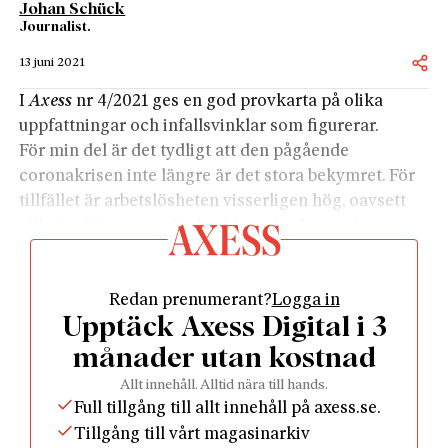
Johan Schück
Journalist.
13 juni 2021
I
Axess
nr 4/2021 ges en god provkarta på olika
uppfattningar och infallsvinklar som figurerar.
För min del är det tydligt att den pågående
coronakrisen inte längre är det stora bekymret. För
tillfället är arbetslösheten visserligen hög, oavsett
vilket mått man använder. Men när ekonomin
kommer igång, så återvänder också många av
jobben.
Redan prenumerant?
Logga in
Det sker med viss eftersläpning, vilket leder till
Upptäck Axess Digital i 3
otålighet. Men man ska komma ihåg att utan det
senaste årets korttidsarbete hade utgångs­läget varit
månader utan kostnad
betydligt sämre, med många fler öppet arbetslösa.
Allt innehåll. Alltid nära till hands.
Nu dröjer det istället längre innan företagen börjar
Full tillgång till allt innehåll på axess.se.
nyanställa.
Tillgång till vårt magasinarkiv