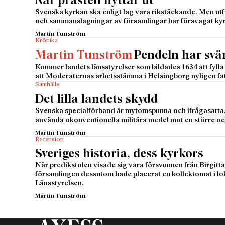
När prästen flyttar ut
Svenska kyrkan ska enligt lag vara rikstäckande. Men ut
och sammanslagningar av församlingar har försvagat ky
Martin Tunström
Krönika
Martin Tunström
Pendeln har svä
Kommer landets länsstyrelser som bildades 1634 att fylla 
att Moderaternas arbetsstämma i Helsingborg nyligen fa
Samhälle
Det lilla landets skydd
Svenska specialförband är mytomspunna och ifrågasatta.
använda okonventionella militära medel mot en större o
Martin Tunström
Recension
Sveriges historia, dess kyrkors
När predikstolen visade sig vara försvunnen från Birgitt
församlingen dessutom hade placerat en kollektomat i lo
Länsstyrelsen.
Martin Tunström