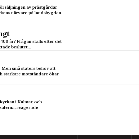
försäljningen av prästgårdar
rkans närvaro på landsbygden.
ngt
400 år? Frågan ställs efter det
ttade beslutet…
 Men små staters behov att
ch starkare motståndare ökar.
akyrkan i Kalmar, och
kalerna, reagerade