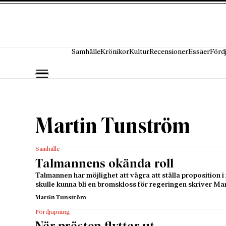
Hoppa till innehåll
Samhälle
Krönikor
Kultur
Recensioner
Essäer
Förd
Martin Tunström
Samhälle
Talmannens okända roll
Talmannen har möjlighet att vägra att ställa proposition i
skulle kunna bli en bromskloss för regeringen skriver Ma
Martin Tunström
Fördjupning