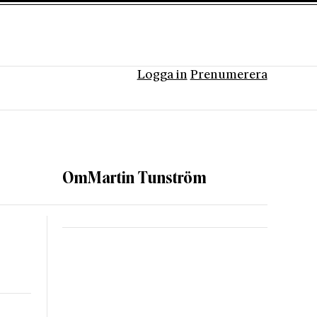
Logga in
Prenumerera
Om
Martin Tunström