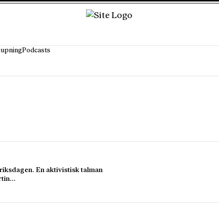
jupning
Podcasts
 riksdagen. En aktivistisk talman
rtin…