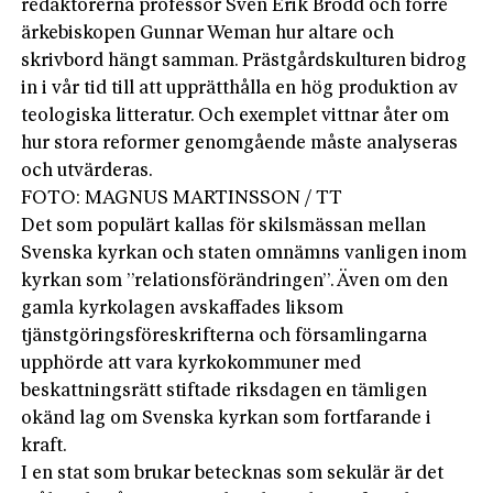
redaktörerna professor Sven Erik Brodd och förre
ärkebiskopen Gunnar Weman hur altare och
skrivbord hängt samman. Prästgårdskulturen bidrog
in i vår tid till att upprätthålla en hög produktion av
teologiska litteratur. Och exemplet vittnar åter om
hur stora reformer genomgående måste analyseras
och utvärderas.
FOTO: MAGNUS MARTINSSON / TT
Det som populärt kallas för skilsmässan mellan
Svenska kyrkan och staten omnämns vanligen inom
kyrkan som ”relationsförändringen”. Även om den
gamla kyrko­lagen avskaffades liksom
tjänstgöringsföreskrifterna och församlingarna
upphörde att vara kyrkokommuner med
beskattningsrätt stiftade riksdagen en tämligen
okänd lag om Svenska kyrkan som fortfarande i
kraft.
I en stat som brukar betecknas som sekulär är det