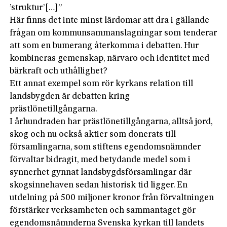
’struktur’[…]”
Här finns det inte minst lärdomar att dra i gällande
frågan om kommunsammanslagningar som tenderar
att som en bumerang återkomma i debatten. Hur
kombineras gemenskap, närvaro och identitet med
bärkraft och uthållighet?
Ett annat exempel som rör kyrkans relation till
landsbygden är debatten kring
prästlönetillgångarna.
I århundraden har prästlönetillgångarna, alltså jord,
skog och nu också aktier som donerats till
församlingarna, som stiftens egendomsnämnder
förvaltar bidragit, med betydande medel som i
synnerhet gynnat landsbygdsförsamlingar där
skogsinnehaven sedan historisk tid ligger. En
utdelning på 500 miljoner kronor från förvaltningen
förstärker verksamheten och sammantaget gör
egendomsnämnderna Svenska kyrkan till landets