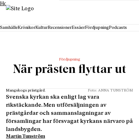
Hoppa till innehåll
Samhälle
Krönikor
Kultur
Recensioner
Essäer
Fördjupning
Podcasts
Fördjupning
När prästen flyttar ut
Mangskogs prästgård.
Foto: ANNA TUNSTRÖM
Svenska kyrkan ska enligt lag vara
rikstäckande. Men utförsäljningen av
prästgårdar och sammanslagningar av
församlingar har försvagat kyrkans närvaro på
landsbygden.
Martin Tunström