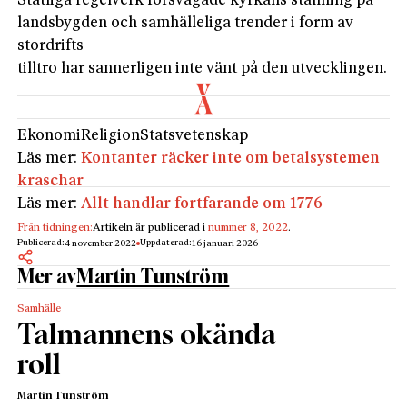
Statliga regelverk försvagade kyrkans ställning på
landsbygden och samhälleliga trender i form av
stordrifts-
tilltro har sannerligen inte vänt på den utvecklingen.
Ekonomi
Religion
Statsvetenskap
Läs mer:
Kontanter räcker inte om betalsystemen
kraschar
Läs mer:
Allt handlar fortfarande om 1776
Från tidningen:
Artikeln är publicerad i
nummer 8, 2022
.
Publicerad:
Uppdaterad:
4 november 2022
16 januari 2026
Mer av
Martin Tunström
Samhälle
Talmannens okända
roll
Martin Tunström