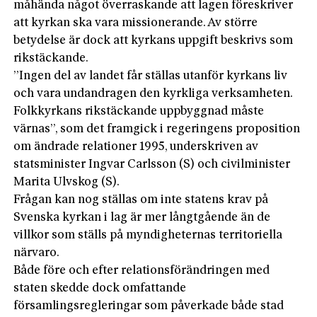
måhända något överraskande att lagen föreskriver
att kyrkan ska vara missionerande. Av större
betydelse är dock att kyrkans uppgift beskrivs som
rikstäckande.
”Ingen del av landet får ställas utanför kyrkans liv
och vara undandragen den kyrkliga verksamheten.
Folkkyrkans rikstäckande uppbyggnad måste
värnas”, som det framgick i regeringens proposition
om ändrade relationer 1995, underskriven av
statsminister Ingvar Carlsson (S) och civilminister
Marita Ulvskog (S).
Frågan kan nog ställas om inte statens krav på
Svenska kyrkan i lag är mer långtgående än de
villkor som ställs på myndigheternas territoriella
närvaro.
Både före och efter relationsförändringen med
staten skedde dock omfattande
församlingsregleringar som påverkade både stad