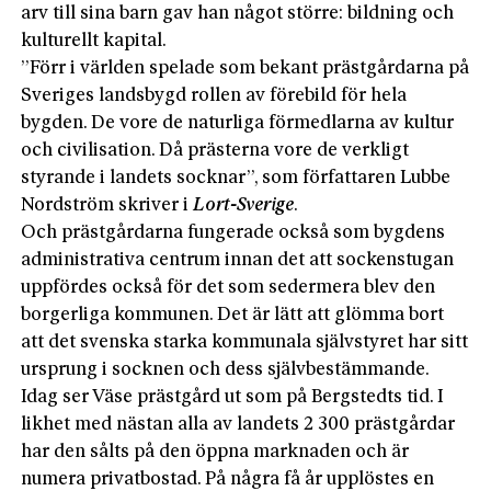
arv till sina barn gav han något större: bildning och
kulturellt kapital.
”Förr i världen spelade som bekant prästgårdarna på
Sveriges landsbygd rollen av förebild för hela
bygden. De vore de naturliga förmedlarna av kultur
och civilisation. Då prästerna vore de verkligt
styrande i landets socknar”, som författaren Lubbe
Nordström skriver i
Lort-Sverige
.
Och prästgårdarna fungerade också som bygdens
administrativa centrum innan det att sockenstugan
uppfördes också för det som sedermera blev den
borgerliga kommunen. Det är lätt att glömma bort
att det svenska starka kommunala självstyret har sitt
ursprung i socknen och dess självbestämmande.
Idag ser Väse prästgård ut som på Bergstedts tid. I
likhet med nästan alla av landets 2 300 prästgårdar
har den sålts på den öppna marknaden och är
numera privatbostad. På några få år upplöstes en