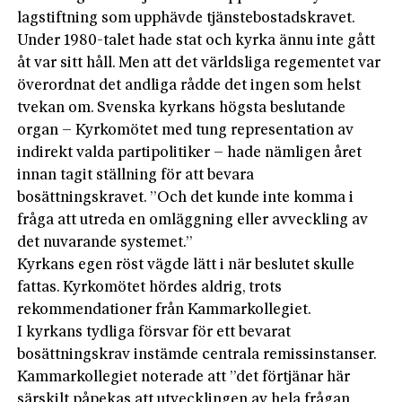
lagstiftning som upphävde tjänstebostadskravet.
Under 1980-talet hade stat och kyrka ännu inte gått
åt var sitt håll. Men att det världsliga regementet var
överordnat det andliga rådde det ingen som helst
tvekan om. Svenska kyrkans högsta beslutande
organ – Kyrkomötet med tung representation av
indirekt valda partipolitiker – hade nämligen året
innan tagit ställning för att bevara
bosättningskravet. ”Och det kunde inte komma i
fråga att utreda en omläggning eller avveckling av
det nuvarande systemet.”
Kyrkans egen röst vägde lätt i när beslutet skulle
fattas. Kyrkomötet hördes aldrig, trots
rekommendationer från Kammarkollegiet.
I kyrkans tydliga försvar för ett bevarat
bosättningskrav instämde centrala remissinstanser.
Kammarkollegiet noterade att ”det förtjänar här
särskilt påpekas att utvecklingen av hela frågan