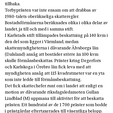
tillbaka.
Torbyprästen var inte ensam om att drabbas av
1980-talets oberäkneliga skatteregler.
Bostadsförmånerna beräknades olika i olika delar av
landet, ja till och med i samma stift.
I Karlstads stift tillämpades beskattning på 140 kvm i
den del som ligger i Värmland, medan
skattemyndigheterna i dåvarande Älvsborgs län
(Dalsland) ansåg att bostäder större än 100 kvm
skulle förmånsbeskattas. Präster kring Degerfors
och Karlskoga i Örebro län fick leva med att
myndigheten ansåg att 115 kvadratmeter var en yta
som inte ledde till förmånsbeskattning.
Det fick skattechefer runt om i landet att enligt en
motion av dåvarande riksdagsledamoten Gullan
Lindblad (M) uppmana till aktivitet för att beskatta
prästen. Ett hundratal av de 1 700 präster som bodde
i prästgårdar eftertaxerades till väsentliga belopp.