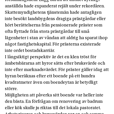
anställda hade expanderat rejält under rekordåren.
Skattemyndighetens tjänstemän hade antagligen
inte besökt landsbygdens dragiga prästgårdar eller
hört berättelserna från pensionerade präster som
ofta flyttade från stora prästgårdar till små
lägenheter i stan av våndan att aldrig ha sparat ihop
något fastighetskapital. För prästerna existerade
inte ordet bostadskarriär.
I långsiktigt perspektiv är det en klen tröst för
ämbetsbärarna att hyror sätts efter bruksvärde och
inte efter marknadsvärdet. För präster gäller idag att
hyran beräknas efter ett boende på ett hundra
kvadratmeter även om boendeytan är betydligt
större.
Möjligheten att påverka sitt boende var heller inte
den bästa. En förfrågan om renovering av badrum
eller kök skulle ju riktas till det lokala pastoratet.