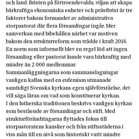
och land. Bristen på förtroendevalda, viljan att skapa
bärkraftiga ekonomiska enheter och prästbrist är tre
faktorer bakom formandet av administrativa
storpastorat där flera församlingar ingår. Mer
samverkan med bibehållen närhet var motiven
bakom den strukturreform som trädde i kraft 2014.
En norm som informellt blev en regel löd att ingen
församling eller pastorat kunde vara bärkraftig med
mindre än 2 000 medlemmar.
Sammanläggningarna som sammanslagningar
vanligen kallas med en eufemism utmanade
samtidigt Svenska kyrkans egen självförståelse, det
vill säga läran om vad som konstituerar kyrkan.
I den lutherska traditionen beskrivs vanligen kyrkan
som bestående av församlingar och stift. Med
strukturförändringarna flyttades fokus till
storpastoratens kanslier och från stiftsstäderna i
viss mån till en nivå som historiskt varit mindre