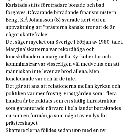
Karlstads stifts företrädare bönade och bad
förgäves. Dåvarande biträdande finansministern
Bengt K Å Johansson (S) svarade kort vid en
uppvaktning att ”prästerna kanske tror att de är
något skattefrälse”.
Det säger mycket om Sverige i början av 1980-talet.
Marginalskatterna var rekordhöga och
löneskillnaderna marginella. Kyrkoherdar och
komministrar var visserligen väl medvetna om att
människan inte lever av bröd allena. Men
löneledande var och är de inte.
Det går att ana att relationerna mellan kyrkan och
politiken var mer frostig. Prästgården som i flera
hundra år betraktats som en statlig infrastruktur
som garanterade närvaro i hela landet betraktades
nu som en förmån, ja som något av en lyx för
prästerskapet.
Skattereglerna följdes sedan upp med en ny