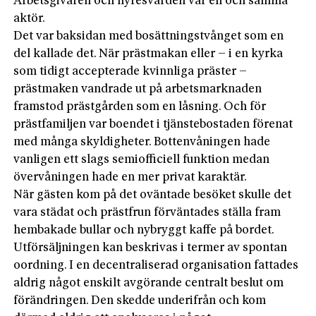
Arbetsgivaren och hyresvärden var en och samma
aktör.
Det var baksidan med bosättningstvånget som en
del kallade det. När prästmakan eller – i en kyrka
som tidigt accepterade kvinnliga präster –
prästmaken vandrade ut på arbetsmarknaden
framstod prästgården som en låsning. Och för
prästfamiljen var boendet i tjänstebostaden förenat
med många skyldigheter. Bottenvåningen hade
vanligen ett slags semiofficiell funktion me­dan
övervåningen hade en mer privat karaktär.
När gästen kom på det oväntade besöket skulle det
vara städat och prästfrun förväntades ställa fram
hembakade bullar och nybryggt kaffe på bordet.
Utförsäljningen kan beskrivas i termer av spontan
oordning. I en decentraliserad organisation fattades
aldrig något enskilt avgörande centralt beslut om
förändringen. Den skedde underifrån och kom