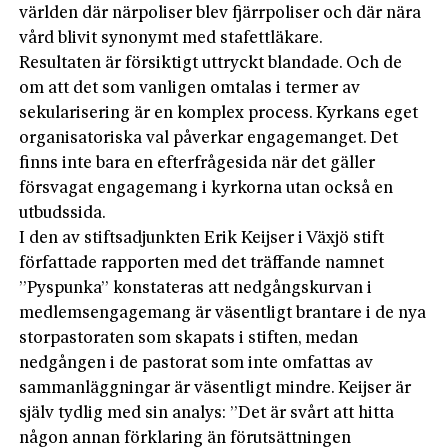
världen där närpoliser blev fjärrpoliser och där nära
vård blivit synonymt med stafettläkare.
Resultaten är försiktigt uttryckt blandade. Och de
om att det som vanligen omtalas i termer av
sekularisering är en komplex process. Kyrkans eget
organisatoriska val påverkar engagemanget. Det
finns inte bara en efterfrågesida när det gäller
försvagat engagemang i kyrkorna utan också en
utbudssida.
I den av stiftsadjunkten Erik Keijser i Växjö stift
författade rapporten med det träffande namnet
”Pyspunka” konstateras att nedgångskurvan i
medlemsengagemang är väsentligt brantare i de nya
storpastoraten som skapats i stiften, medan
nedgången i de pastorat som inte omfattas av
sammanläggningar är väsentligt mindre. Keijser är
själv tydlig med sin analys: ”Det är svårt att hitta
någon annan förklaring än förutsättningen