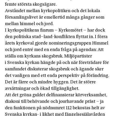
femte största skogsägare.
Avståndet mellan kyrkopolitiken och det lokala
församlings­livet är emellertid många gånger som
mellan himmel och jord.
I kyrkopolitikens finrum – Kyrkomötet – har dock
den politiska stad–land-konflikten flyttat in. I förra
årets kyrkoval gjorde nomineringsgruppen Himmel
och jord entré med en enda ­fråga på agendan: Att
ställa om kyrkans skogsbruk. Miljöpartister
i Svenska kyrkan hängde på och när företrädare för
samfundet ­diskuterar skogsbruk och ägande sker
det vanligen med ett enda perspektiv på förändring.
Det är färre och mindre hyggen. Det är större
avsättningar och ökad tillgänglighet.
Att det gröna guldet delfinansierar körverksamhet,
diakoni till behövande och jourhavande präst – ja
den funktionen på nödnumret 112 bekostas helt av
Svenska kyrkan- i likhet med fängelsesjälavården