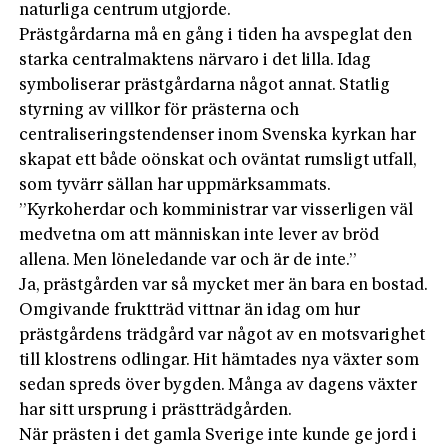
naturliga centrum utgjorde.
Prästgårdarna må en gång i tiden ha avspeglat den
starka centralmaktens närvaro i det lilla. Idag
symboliserar prästgårdarna något annat. Statlig
styrning av villkor för prästerna och
centraliseringstendenser inom Svenska kyrkan har
skapat ett både oönskat och oväntat rumsligt utfall,
som tyvärr sällan har uppmärksammats.
”Kyrkoherdar och komministrar var visserligen väl
medvetna om att människan inte lever av bröd
allena. Men löneledande var och är de inte.”
Ja, prästgården var så mycket mer än bara en bostad.
Omgivande fruktträd vittnar än idag om hur
prästgårdens trädgård var något av en motsvarighet
till klostrens odlingar. Hit hämtades nya växter som
sedan spreds över bygden. Många av dagens växter
har sitt ursprung i prästträdgården.
När prästen i det gamla Sverige inte kunde ge jord i