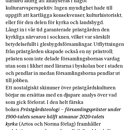
därmed aldrig att analyseras i något
kulturarvsperspektiv. Ingen myndighet hade till
uppgift att kartlägga konsekvenser, kulturhistoriskt,
eller för den delen för kyrka och landsbygd.
Långt in i vår tid garanterade prästgården den
kyrkliga närvaron i socknen, vilket var särskilt
betydelsefullt i glesbygdsförsamlingar. Utflyttningen
från prästgården skapade också en ny prästroll;
prästen som inte delade församlingsbornas vardag
utan som i likhet med lärarna i byskolan bor i staden
och pendlar in medan församlingsborna pendlar ut
till jobben.
Ett nostalgiskt skimmer över prästgårdskulturen
börjar nu ersättas med en djupare analys över vad
som gick förlorat. I den helt färska
boken
Prästgårdsteologi – församlingspräster under
1900-talets senare hälft utmanar 2020-talets
kyrka
(Artos och Norma förlag) framhåller