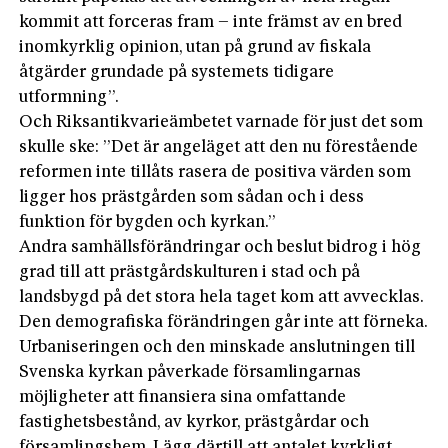
kommit att forceras fram
–
inte främst av en bred
inomkyrklig opinion, utan på grund av fiskala
åtgärder grundade på systemets tidigare
utformning”.
Och Riksantikvarieämbetet varnade för just det som
skulle ske: ”Det är angeläget att den nu förestående
reformen inte tillåts rasera de positiva värden som
ligger hos prästgården som sådan och i dess
funktion för bygden och kyrkan.”
Andra samhällsförändringar och beslut bidrog i hög
grad till att prästgårdskulturen i stad och på
landsbygd på det stora hela taget kom att avvecklas.
Den demografiska förändringen går inte att förneka.
Urbaniseringen och den minskade anslutningen till
Svenska kyrkan påverkade församlingarnas
möjligheter att finansiera sina omfattande
fastighetsbestånd, av kyrkor, prästgårdar och
församlingshem. Lägg därtill att antalet kyrkligt