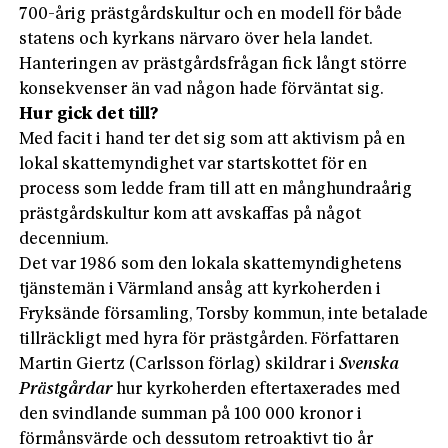
700-årig prästgårdskultur och en modell för både
statens och kyrkans närvaro över hela landet.
Hanteringen av prästgårdsfrågan fick långt större
konsekvenser än vad någon hade förväntat sig.
Hur gick det till?
Med facit i hand ter det sig som att aktivism på en
lokal skattemyndighet var startskottet för en
process som ledde fram till att en månghundraårig
prästgårdskultur kom att avskaffas på något
decennium.
Det var 1986 som den lokala skattemyndighetens
tjänstemän i Värmland ansåg att kyrkoherden i
Fryksände församling, Torsby kommun, inte betalade
tillräckligt med hyra för prästgården. Författaren
Martin Giertz (Carlsson förlag) skildrar i ­
Svenska
Prästgårdar
hur kyrkoherden eftertaxerades med
den svindlande summan på 100 000 kronor i
förmånsvärde och dessutom retroaktivt tio år