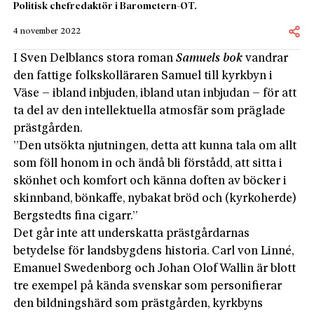
Politisk chefredaktör i Barometern-OT.
4 november 2022
I Sven Delblancs stora roman
Samuels bok
vandrar
den fattige folkskolläraren Samuel till kyrkbyn i
Väse
–
ibland inbjuden, ibland utan inbjudan – för att
ta del av den intellektuel­la atmosfär som präglade
prästgården.
”Den utsökta njutningen, detta att kunna tala om allt
som föll honom in och ändå bli förstådd, att sitta i
skönhet och komfort och känna doften av böcker i
skinnband, bönkaffe, nybakat bröd och (kyrkoherde)
Bergstedts fina cigarr.”
Det går inte att underskatta prästgårdarnas
betydelse för landsbygdens historia. Carl von Linné,
Emanuel Swedenborg och Johan Olof Wallin är blott
tre exempel på kända svenskar som personifierar
den bildningshärd som prästgården, kyrkbyns