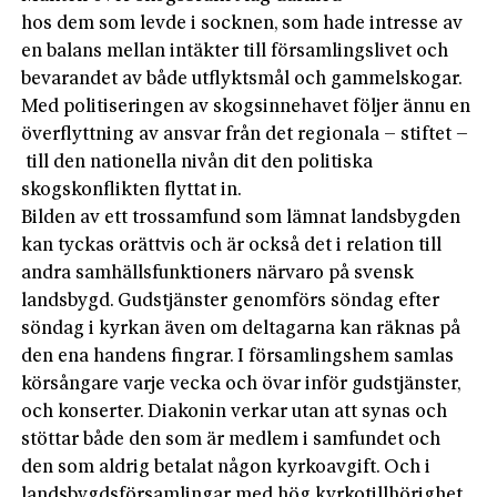
hos dem som levde i socknen, som hade intresse av
en balans mellan intäkter till församlingslivet och
bevarandet av både utflyktsmål och gammelskogar.
Med politiseringen av skogs­innehavet följer ännu en
överflyttning av ansvar från det ­regionala – stiftet
–
till den nationella nivån dit den politiska
skogskonflikten flyttat in.
Bilden av ett trossamfund som lämnat landsbygden
kan tyckas orättvis och är också det i relation till
andra samhällsfunktioners närvaro på svensk
landsbygd. Gudstjänster genomförs söndag efter
söndag i kyrkan även om deltagarna kan räknas på
den ena handens fingrar. I församlingshem samlas
körsångare varje vecka och övar inför gudstjänster,
och konserter. Diakonin verkar utan att synas och
stöttar både den som är medlem i samfundet och
den som aldrig betalat någon kyrkoavgift. Och i
landsbygdsförsamlingar med hög kyrkotillhörighet