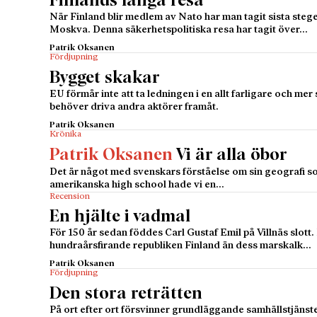
Finlands långa resa
När Finland blir medlem av Nato har man tagit sista steg
Moskva. Denna säkerhetspolitiska resa har tagit över…
Patrik Oksanen
Fördjupning
Bygget skakar
EU förmår inte att ta ledningen i en allt farligare och me
behöver driva andra aktörer framåt.
Patrik Oksanen
Krönika
Patrik Oksanen
Vi är alla öbor
Det är något med svenskars förståelse om sin geografi som
amerikanska high school hade vi en…
Recension
En hjälte i vadmal
För 150 år sedan föddes Carl Gustaf Emil på Villnäs slot
hundraårsfirande republiken Finland än dess marskalk…
Patrik Oksanen
Fördjupning
Den stora reträtten
På ort efter ort försvinner grundläggande samhällstjänst