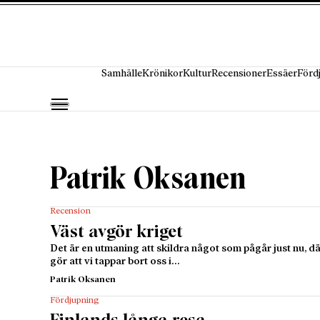
Hoppa till innehåll
Samhälle
Krönikor
Kultur
Recensioner
Essäer
Förd
Patrik Oksanen
Recension
Väst avgör kriget
Det är en utmaning att skildra något som pågår just nu, 
gör att vi tappar bort oss i…
Patrik Oksanen
Fördjupning