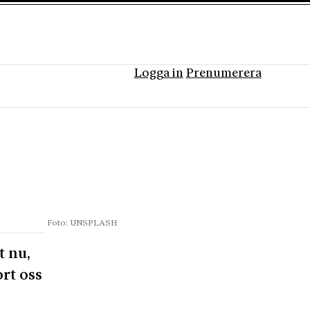
Logga in
Prenumerera
Foto: UNSPLASH
t nu,
ort oss