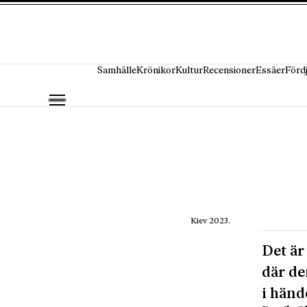
Hoppa till innehåll
Samhälle
Krönikor
Kultur
Recensioner
Essäer
Förd
Kiev 2023.
Det är
där de
i händ