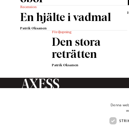
en chan
Recension
Militärt
En hjälte i vadmal
skulle b
fred är 
Patrik Oksanen
säga att
Fördjupning
Den stora
med en
Även om
reträtten
skulle n
att cite
Patrik Oksanen
följa me
Svarta h
utrymme
Axess Magasin är en tidskrift
bearbet
inom humaniora och
För
Puti
Denna webb
samhällsvetenskap som ges ut av
tills Ry
w
Axess Publishing AB.
—
STRI
PUTINS