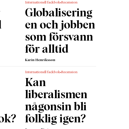
Internationell fackbok
Recension
 vårt
r
Globalisering
segrade
l
en och jobben
som försvann
76:e
e.
för alltid
den och
. Hade
Karin Henriksson
land.
Internationell fackbok
Recension
ter
Kan
emls
liberalismen
s
någonsin bli
mer än
in BNP
ok?
folklig igen?
e att ha