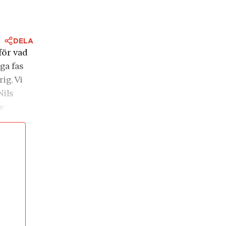
DELA
för vad
ga fas
ig. Vi
Nils
de
 vad
r om
attaren
ltet.
k