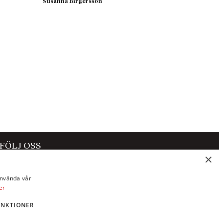
Susanna Birgersson
Krim
ten till
 vågar
tt slåss
så
onödigt
t kunna
riget i
FÖLJ OSS
de,
×
Facebook
ävs –
använda vår
Instagram
er
X
UNKTIONER
LinkedIn