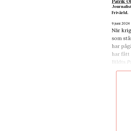
Patrik 
Journalis
Frivärld.
9 juni 2024
När krig
som står
har pågå
har fått
Bildts
P
svenska
som har 
framtid
Med Bild
är övers
För den
händelse
komplem