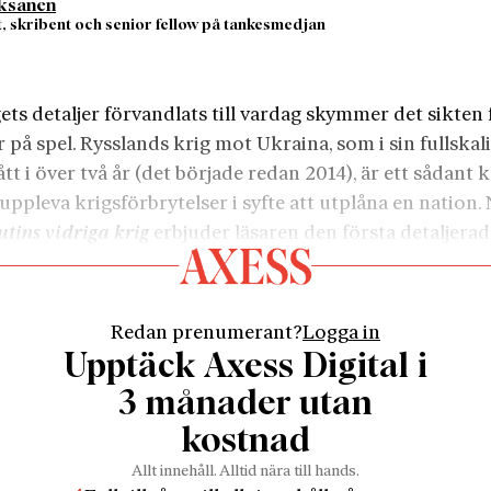
Oksanen
t, skribent och senior fellow på tankesmedjan
ets detaljer förvandlats till vardag skymmer det sikten 
 på spel. Rysslands krig mot Ukraina, som i sin fullskali
tt i över två år (det började redan 2014), är ett sådant kr
 uppleva krigsförbrytelser i syfte att utplåna en nation. 
utins vidriga krig
erbjuder läsaren den första detaljera
 skildringen om förloppets olika faser. Boken beskriver
varit avgörande hittills, samt bidrar med förutsägelse
en.
Redan prenumerant?
Logga in
t som ciceron får läsaren följa med längs fronten. Förf
Upptäck Axess Digital i
te, vilket borgar för att tyngdpunkten hamnar på slagfä
3 månader utan
 som vill begripa krigets dynamik, utveckling och
kostnad
förlopp är boken en utmärkt källa. Den är ett viktigt
ent till andra böcker, som tecknar en djupare historis
Allt innehåll. Alltid nära till hands.