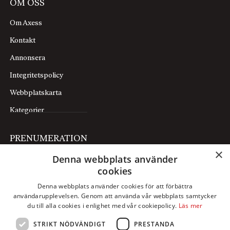
OM OSS
Om Axess
Kontakt
Annonsera
Integritetspolicy
Webbplatskarta
Kategorier
PRENUMERATION
×
Denna webbplats använder
Prenumerera
cookies
Mina sidor
Denna webbplats använder cookies för att förbättra
användarupplevelsen. Genom att använda vår webbplats samtycker
FÖLJ OSS
du till alla cookies i enlighet med vår cookiepolicy.
Läs mer
STRIKT NÖDVÄNDIGT
PRESTANDA
Facebook