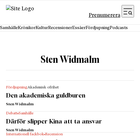
Hoppa till innehåll
Prenumerera
Samhälle
Krönikor
Kultur
Recensioner
Essäer
Fördjupning
Podcasts
Sten Widmalm
Fördjupning
Akademisk ofrihet
Den akademiska guldburen
Sten Widmalm
Debatt
Samhälle
Därför slipper Kina att ta ansvar
Sten Widmalm
Internationell fackbok
Recension