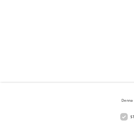
Denna 
S