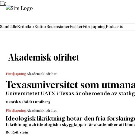
Hoppa till innehåll
Samhälle
Krönikor
Kultur
Recensioner
Essäer
Fördjupning
Podcasts
Akademisk ofrihet
Fördjupning
Akademisk ofrihet
Texasuniversitet som utman
Universitetet UATX i Texas är oberoende av statli
Henrik Schildt Lundberg
Fördjupning
Akademisk ofrihet
Ideologisk likriktning hotar den fria forskning
Likriktning och ideologiska skygglappar får akademiker att blund
Bo Rothstein