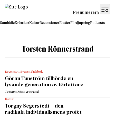
Hoppa till innehåll
Prenumerera
Samhälle
Krönikor
Kultur
Recensioner
Essäer
Fördjupning
Podcasts
Torsten Rönnerstrand
Recension
Svensk fackbok
Göran Tunström tillhörde en
lysande generation av författare
Torsten Rönnerstrand
Kultur
Torgny Segerstedt – den
radikala individualismens profet