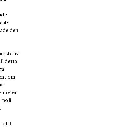
ade
sats
jade den
ängsta av
ll detta
ga
rent om
na
renheter
ipoli
d
rof. I