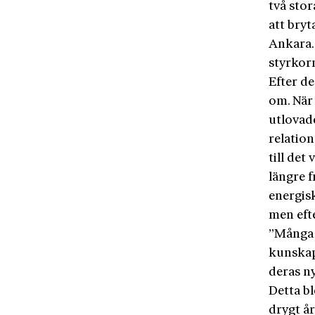
två sto
att bry
Ankara.
styrkorn
Efter d
om. När 
utlovade
relatio
till det
längre f
energis
men eft
”Många 
kunskape
deras n
Detta bl
drygt år