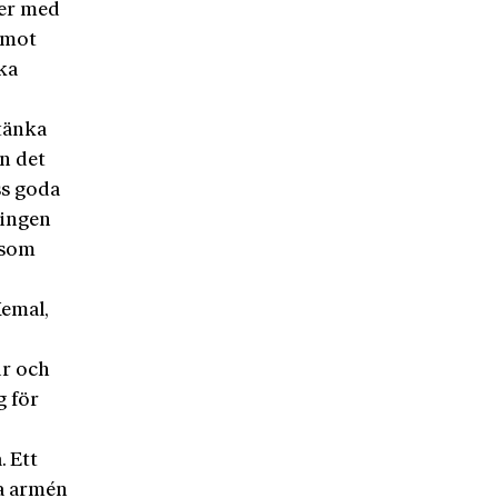
ker med
 mot
ka
tänka
in det
ss goda
ningen
e som
emal,
ur och
g för
. Ett
ka armén