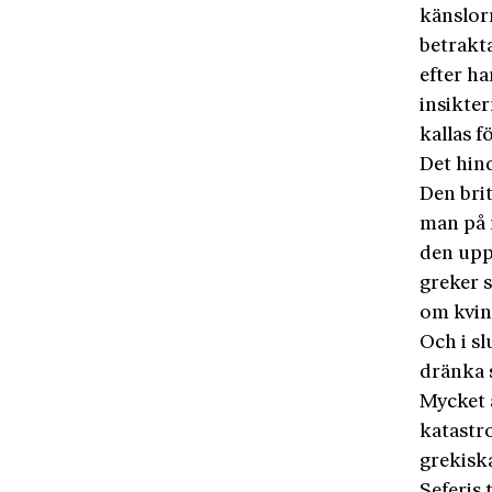
känslorn
betrakt
efter h
insikter
kallas f
Det hind
Den brit
man på 
den upp
greker 
om kvinn
Och i sl
dränka s
Mycket 
katastr
grekisk
Seferis 