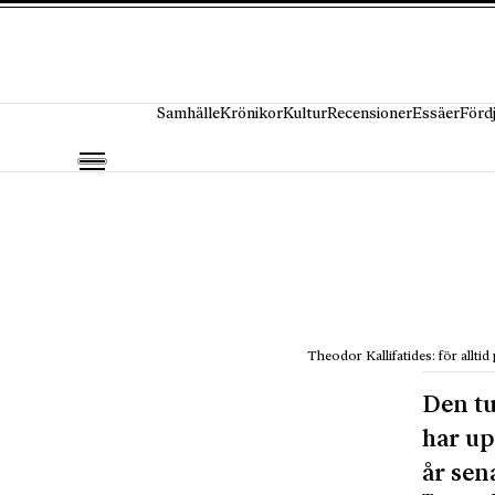
Hoppa till innehåll
Samhälle
Krönikor
Kultur
Recensioner
Essäer
Förd
Theodor Kallifatides: för alltid
Den tu
har up
år sen