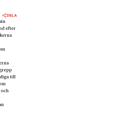
DELA
sin
nd efter
ekerna
som
e
perna
rgrepp
iga till
som
– och
an