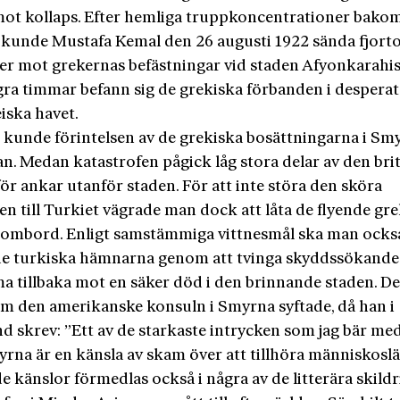
mot kollaps. Efter hemliga truppkoncentrationer bako
 kunde Mustafa Kemal den 26 augusti 1922 sända fjort
ner mot grekernas befästningar vid staden Afyonkarahisa
gra timmar befann sig de grekiska förbanden i desperat 
iska havet.
kunde förintelsen av de grekiska bosättningarna i Smy
an. Medan katastrofen pågick låg stora delar av den bri
för ankar utanför staden. För att inte störa den sköra
en till Turkiet vägrade man dock att låta de flyende gr
mbord. Enligt samstämmiga vittnesmål ska man ocks
 de turkiska hämnarna genom att tvinga skyddssökande
a tillbaka mot en säker död i den brinnande staden. De
om den amerikanske konsuln i Smyrna syftade, då han i
nd skrev: ”Ett av de starkaste intrycken som jag bär me
rna är en känsla av skam över att tillhöra människoslä
 känslor förmedlas också i några av de litterära skildr