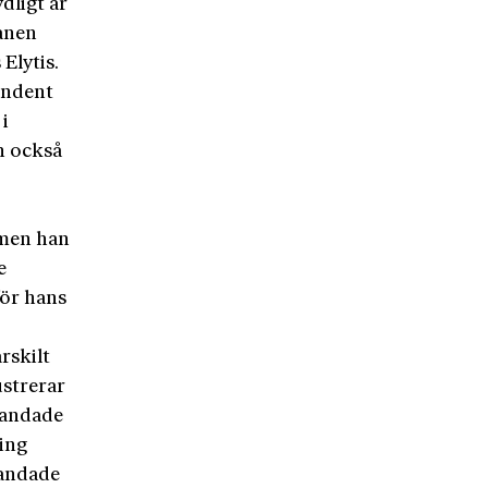
dligt är
kanen
Elytis.
ondent
 i
n också
 men han
e
för hans
rskilt
ustrerar
landade
ing
landade