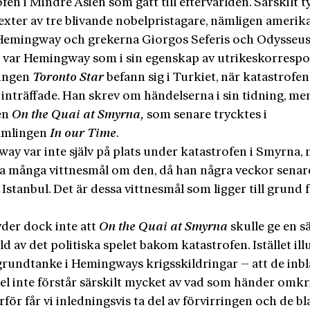
fen i Mindre Asien som gått till eftervärlden. Särskilt ty
texter av tre blivande nobelpristagare, nämligen ameri
Hemingway och grekerna Giorgos Seferis och Odysseus 
t var Hemingway som i sin egenskap av utrikeskorresp
ningen
Toronto Star
befann sig i Turkiet, när katastrofen
inträffade. Han skrev om händelserna i sin tidning, me
len
On the Quai at Smyrna,
som senare trycktes i
amlingen
In our Time
.
ay var inte själv på plats under katastrofen i Smyrna,
ra många vittnesmål om den, då han några veckor senar
Istanbul. Det är dessa vittnesmål som ligger till grund 
yder dock inte att
On the Quai at Smyrna
skulle ge en sä
ild av det politiska spelet bakom katastrofen. Istället ill
grundtanke i Hemingways krigsskildringar – att de inb
el inte förstår särskilt mycket av vad som händer omkr
för får vi inledningsvis ta del av förvirringen och de b