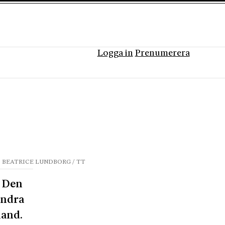
Logga in
Prenumerera
: BEATRICE LUNDBORG / TT
. Den
undra
land.