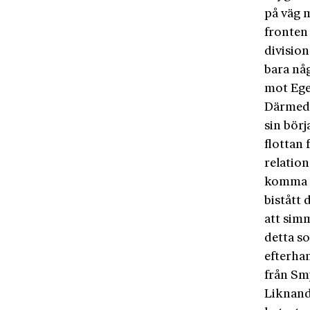
på väg 
fronten
divisio
bara nå
mot Ege
Därmed 
sin börj
flottan 
relation
komma o
bistått
att simm
detta s
efterha
från Smy
Liknande