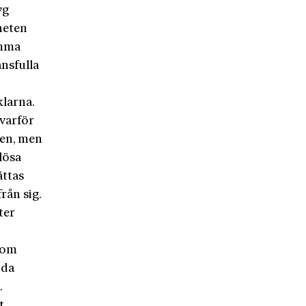
yg
heten
amma
ansfulla
klarna.
 varför
den, men
lösa
ättas
rån sig.
ter
 om
nda
.
t