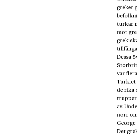
greker 
befolkn
turkar 
mot gre
grekisk
tillfång
Dessa öv
Storbri
var fle
Turkiet 
de rika
trupper
av. Unde
norr om
George n
Det grek