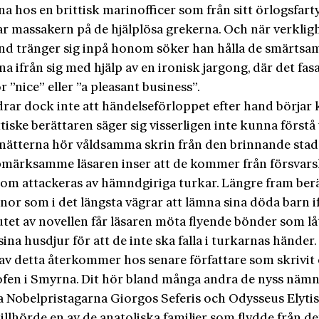
a hos en brittisk marinofficer som från sitt örlogsfart
ar massakern på de hjälplösa grekerna. Och när verklig
and tränger sig inpå honom söker han hålla de smärts
na ifrån sig med hjälp av en ironisk jargong, där det fas
ör ”nice” eller ”a pleasant business”.
rar dock inte att händelseförloppet efter hand börjar 
tiske berättaren säger sig visserligen inte kunna förstå
nätterna hör våldsamma skrin från den brinnande sta
märksamme läsaren inser att de kommer från försvars­
som attackeras av hämndgiriga turkar. Längre fram ber
or som i det längsta vägrar att lämna sina döda barn if
utet av novellen får läsaren möta flyende bönder som lå
ina husdjur för att de inte ska falla i turkarnas händer.
av detta återkommer hos senare författare som skrivit
ofen i Smyrna. Dit hör bland många andra de nyss näm
a Nobelpristagarna Giorgos Seferis och Odysseus Elytis
tillhörde en av de anatoliska familjer som flydde från de