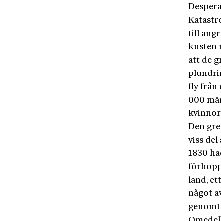
Despera
Katastr
till an
kusten 
att de g
plundri
fly frå
000 män
kvinnor
Den gre
viss del
1830 ha
förhoppn
land, et
något av
genomtä
Omedelb