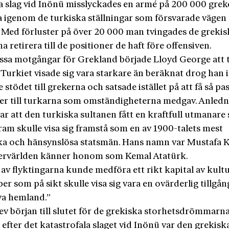
ra slag vid Inönü misslyckades en armé på 200 000 gre
ta igenom de turkiska ställningar som försvarade vägen
 Med förluster på över 20 000 man tvingades de grekis
a retirera till de positioner de haft före offensiven.
essa motgångar för Grekland började Lloyd George att 
Turkiet visade sig vara starkare än beräknat drog han 
 stödet till grekerna och satsade istället på att få så pa
ner till turkarna som omständigheterna medgav. Anled
 var att den turkiska sultanen fått en kraftfull utmanar
ram skulle visa sig framstå som en av 1900-talets mest
ka och hänsynslösa statsmän. Hans namn var Mustafa K
ervärlden känner honom som Kemal Atatürk.
av flyktingarna kunde medföra ett rikt kapital av kult
r som på sikt skulle visa sig vara en ovärderlig tillgån
ya hemland.”
ev början till slutet för de grekiska storhetsdrömmarna
 efter det katastrofala slaget vid Inönü var den grekis