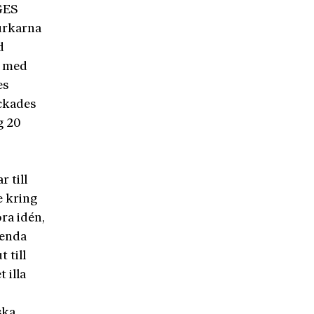
GES
turkarna
d
r med
es
ckades
g 20
 till
e kring
ra idén,
 enda
 till
 illa
ska