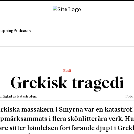
jupning
Podcasts
Essä
Grekisk tragedi
 präglad av katastrofen.
Foto
rkiska massakern i Smyrna var en katastrof
pmärksammats i flera skönlitterära verk. H
are sitter händelsen fortfarande djupt i Grek