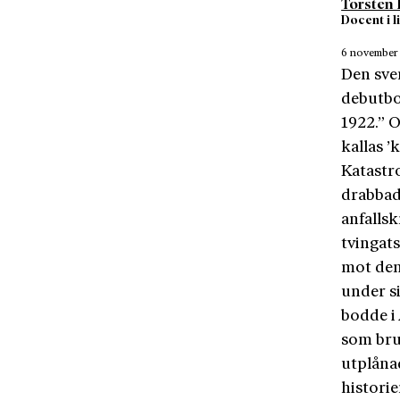
Torsten
Docent i l
6 november
Den sven
debutb
1922.” O
kallas ’
Katastro
drabbad
anfalls
tvingats
mot den 
under s
bodde i 
som bru
utplåna
historie