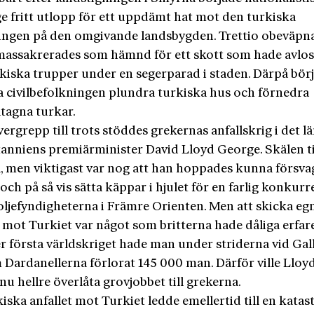
ge fritt utlopp för ett uppdämt hat mot den turkiska
ingen på den omgivande landsbygden. Trettio obeväpn
massakrerades som hämnd för ett skott som hade avlos
kiska trupper under en segerparad i staden. Därpå bör
a civilbefolkningen plundra turkiska hus och förnedra
atagna turkar.
ergrepp till trots stöddes grekernas anfallskrig i det l
tanniens premiärminister David Lloyd George. Skälen ti
ra, men viktigast var nog att han hoppades kunna försva
och på så vis sätta käppar i hjulet för en farlig konkur
 oljefyndigheterna i Främre Orienten. Men att skicka eg
 mot Turkiet var något som britterna hade dåliga erfa
r första världskriget hade man under striderna vid Gall
 Dardanellerna förlorat 145 000 man. Därför ville Lloy
u hellre överlåta grovjobbet till grekerna.
iska anfallet mot Turkiet ledde emellertid till en katast