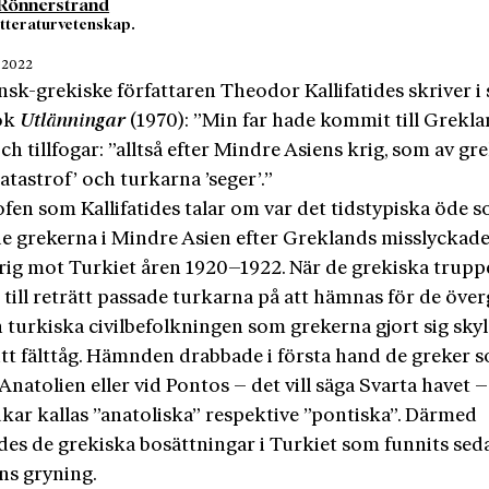
 Rönnerstrand
itteraturvetenskap.
 2022
sk-grekiske författaren Theodor Kallifatides skriver i 
ok
Utlänningar
(1970): ”Min far hade kommit till Grekla
ch tillfogar: ”alltså efter Mindre Asiens krig, som av gr
katastrof’ och turkarna ’seger’.”
fen som Kallifatides talar om var det tidstypiska öde 
e grekerna i Mind­re Asien efter Greklands misslyckad
krig mot Turkiet åren 1920–1922. När de grekiska trup
 till reträtt passade turkarna på att hämnas för de öve
turkiska civilbefolkningen som grekerna gjort sig skyld
itt fälttåg. Hämnden drabbade i första hand de greker 
Anatolien eller vid Pontos – det vill säga Svarta havet 
kar kallas ”anatoliska” respektive ”pontiska”. Därmed
des de grekiska bosättningar i Turkiet som funnits sed
ns gryning.