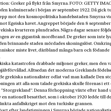
tion: Greker på flykt från Smyrna. FOTO: GETTY IMA
ofen kulminerade i början av september 1922. Då gick 
grepp mot den kosmopolitiska handelsstaden Smyrna vi
mot Egeiska havet. Angreppet började den 8 septembe
rekiska kvarteren plundrades. Några dagar senare följd
ngen av en gigantisk mordbrand. De greker som inte ly
n den brinnande staden mördades skoningslöst. Omkrin
niskor miste livet, däribland många barn och födande
.
kiska katastrofen drabbade miljoner greker, men den var
 självförvållad. Alltsedan det moderna Greklands födels
de grekiska nationalister odlat vad man kallade Den sto
ingen att alla som talade grekiska skulle förenas i ett
t ”Storgrekland”. Denna förhoppning växte efter hand ut
 en nationell besatthet, som i oktober 1920 ledde till det
nkta anfallskriget mot den turkiske grannen.
art efter landstigningen i Smyrna började nationalisti