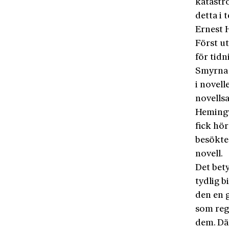
katastro
detta i 
Ernest 
Först u
för tid
Smyrna 
i novel
novells
Hemingw
fick hö
besökte 
novell.
Det bet
tydlig b
den en 
som reg
dem. Där