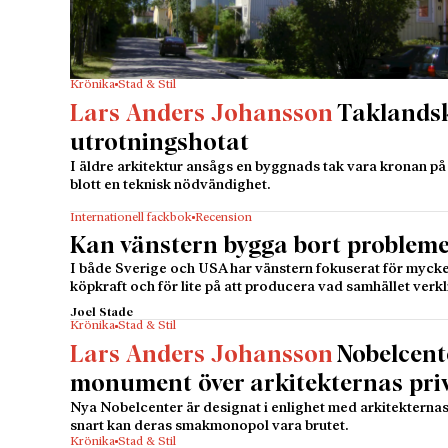
Krönika
Stad & Stil
Lars Anders Johansson
Taklands
utrotningshotat
I äldre arkitektur ansågs en byggnads tak vara kronan på
blott en teknisk nödvändighet.
Internationell fackbok
Recension
Kan vänstern bygga bort problem
I både Sverige och USA har vänstern fokuserat för mycke
köpkraft och för lite på att producera vad samhället verk
Joel Stade
Krönika
Stad & Stil
Lars Anders Johansson
Nobelcente
monument över arkitekternas priv
Nya Nobelcenter är designat i enlighet med arkitekterna
snart kan deras smakmonopol vara brutet.
Krönika
Stad & Stil