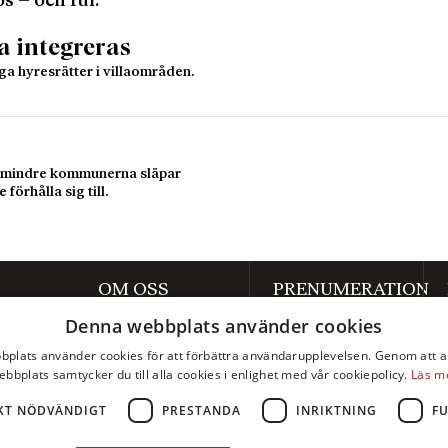
ös – och ful.
a integreras
gga hyresrätter i villaområden.
de mindre kommunerna släpar
förhålla sig till.
OM OSS
PRENUMERATION
Denna webbplats använder cookies
Om Axess
Prenumerera
plats använder cookies för att förbättra användarupplevelsen. Genom att 
Kontakt
Mina sidor
ebbplats samtycker du till alla cookies i enlighet med vår cookiepolicy.
Läs m
Annonsera
KT NÖDVÄNDIGT
PRESTANDA
INRIKTNING
F
Integritetspolicy