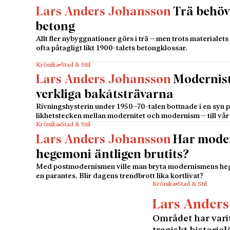
Lars Anders Johansson
Trä behöv
betong
Allt fler nybyggnationer görs i trä – men trots materialet
ofta påtagligt likt 1900-talets betongklossar.
Krönika
Stad & Stil
Lars Anders Johansson
Modernist
verkliga bakåtsträvarna
Rivningshysterin under 1950–70-talen bottnade i en syn p
likhetstecken mellan modernitet och modernism – till vår 
Krönika
Stad & Stil
Lars Anders Johansson
Har mode
hegemoni äntligen brutits?
Med postmodernismen ville man bryta modernismens heg
en parantes. Blir dagens trendbrott lika kortlivat?
Krönika
Stad & Stil
Lars Anders
Området har varit