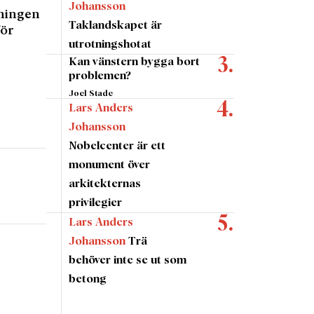
Johansson
ning­en
Taklandskapet är
för
utrotningshotat
Kan vänstern bygga bort
problemen?
Joel Stade
Lars Anders
Johansson
Nobelcenter är ett
monument över
arkitekternas
privilegier
Lars Anders
Johansson
Trä
behöver inte se ut som
betong