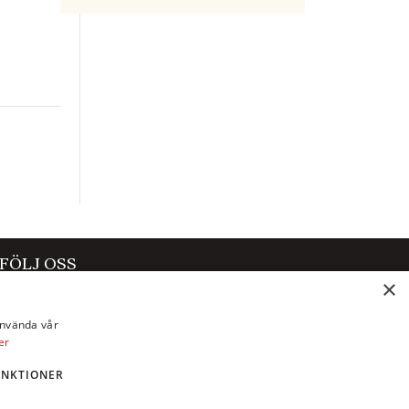
FÖLJ OSS
×
Facebook
använda vår
Instagram
er
X
UNKTIONER
LinkedIn