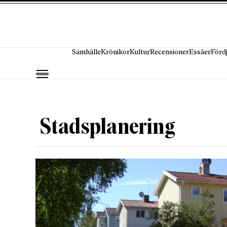
Hoppa till innehåll
Samhälle
Krönikor
Kultur
Recensioner
Essäer
Förd
Stadsplanering