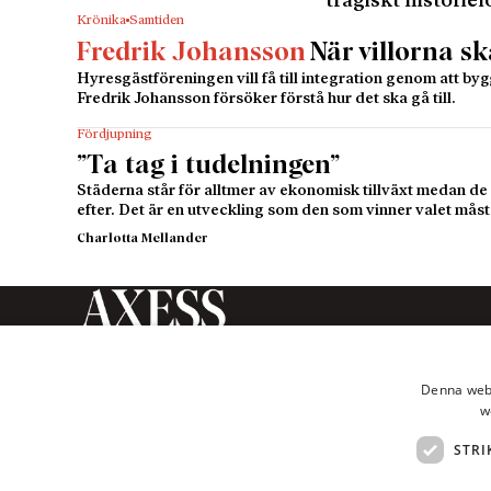
tragiskt historiel
Krönika
Samtiden
Fredrik Johansson
När villorna sk
Hyresgästföreningen vill få till integration genom att by
Fredrik Johansson försöker förstå hur det ska gå till.
Fördjupning
”Ta tag i tudelningen”
Städerna står för alltmer av ekonomisk tillväxt medan 
efter. Det är en utveckling som den som vinner valet måste 
Charlotta Mellander
Axess Magasin är en tidskrift
inom humaniora och
Denna webb
samhällsvetenskap som ges ut av
w
Axess Publishing AB.
STRI