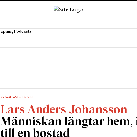
jupning
Podcasts
Krönika
Stad & Stil
Lars Anders Johansson
Människan längtar hem, 
till en bostad