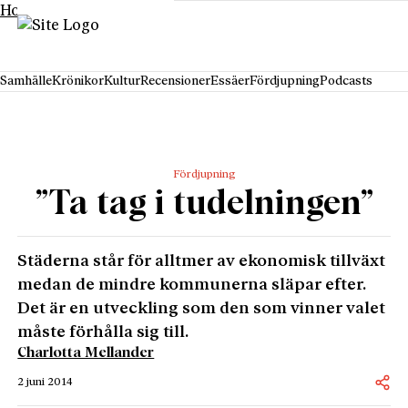
Hoppa till innehåll
Samhälle
Krönikor
Kultur
Recensioner
Essäer
Fördjupning
Podcasts
Fördjupning
”Ta tag i tudelningen”
Städerna står för alltmer av ekonomisk tillväxt
medan de mindre kommunerna släpar efter.
Det är en utveckling som den som vinner valet
måste förhålla sig till.
Charlotta Mellander
2 juni 2014