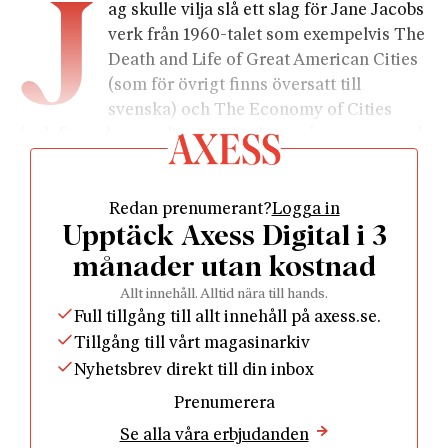
J
ag skulle vilja slå ett slag för Jane Jacobs
verk från 1960-talet som exempelvis The
Death and Life of Great American Cities
(som för övrigt finns översatt till
svenska) och The Economy of Cities
(och finns det ytterligare tid i slutet på sommaren så
passa på att läs Cities and the Wealth of Nations från
1984 av samma författare). Jane Jacobs var kvinnan
Redan prenumerant?
Logga in
vars teorier ligger bakom all modern
Upptäck Axess Digital i 3
stadsutveckling idag. Hon förstod, som få andra, hur
viktiga städer var för ekonomisk utveckling.
månader utan kostnad
Städerna är inte bara platser för produktion och
Allt innehåll. Alltid nära till hands.
konsumtion utan arenor för utbyte av idéer och
Full tillgång till allt innehåll på axess.se.
kunskap. Det är städerna snarare än företagen som
Tillgång till vårt magasinarkiv
är den viktigaste enheten att förstå för ekonomisk
Nyhetsbrev direkt till din inbox
tillväxt idag. Hur vi utformar våra städer påverkar
Prenumerera
tillväxt, arbetsmarknad, innovationer och alla de
Se alla våra erbjudanden
faktorer som til syvende og sidst påverkar landets