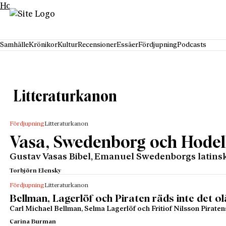
Hoppa till innehåll
Samhälle
Krönikor
Kultur
Recensioner
Essäer
Fördjupning
Podcasts
Litteraturkanon
Fördjupning
Litteraturkanon
Vasa, Swedenborg och Hodell 
Gustav Vasas Bibel, Emanuel Swedenborgs latinska
Torbjörn Elensky
Fördjupning
Litteraturkanon
Bellman, Lagerlöf och Piraten räds inte det o
Carl Michael Bellman, Selma Lagerlöf och Fritiof Nilsson Piratens 
Carina Burman