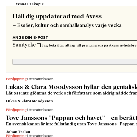
Vesna Prekopic
Håll dig uppdaterad med Axess
– Essäer, kultur och samhällsanalys varje vecka.
Samtycke
Jag bekräftar att jag vill prenumerera på Axess nyhetsbre
Fördjupning
Litteraturkanon
Lukas & Clara Moodysson hyllar den genialis
Låt oss inte glömma de verk och författare som aldrig nådde fra
Lukas & Clara Moodysson
Fördjupning
Litteraturkanon
Tove Janssons ”Pappan och havet” – en berät
En svensk kanon är inte fullständig utan Tove Janssons ”Pappan 
Johan Tralau
Fördjupning
Litteraturkanon