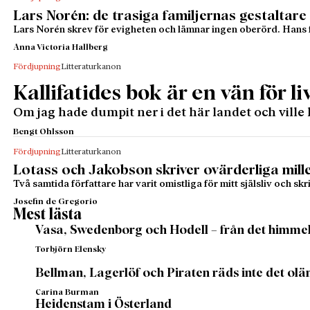
Lars Norén: de trasiga familjernas gestaltare
Lars Norén skrev för evigheten och lämnar ingen oberörd. Hans f
Anna Victoria Hallberg
Fördjupning
Litteraturkanon
Kallifatides bok är en vän för li
Om jag hade dumpit ner i det här landet och ville 
Bengt Ohlsson
Fördjupning
Litteraturkanon
Lotass och Jakobson skriver ovärderliga mil
Två samtida författare har varit omistliga för mitt själsliv och s
Josefin de Gregorio
Mest lästa
Vasa, Swedenborg och Hodell – från det himmels
Torbjörn Elensky
Bellman, Lagerlöf och Piraten räds inte det ol
Carina Burman
Heidenstam i Österland