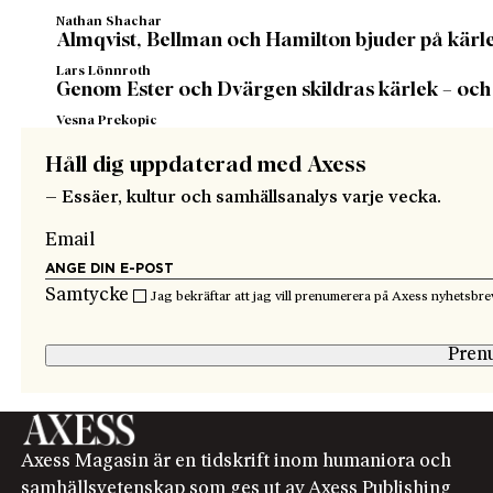
Nathan Shachar
Almqvist, Bellman och Hamilton bjuder på kärle
Lars Lönnroth
Genom Ester och Dvärgen skildras kärlek – och
Vesna Prekopic
Håll dig uppdaterad med Axess
– Essäer, kultur och samhällsanalys varje vecka.
Email
Samtycke
Jag bekräftar att jag vill prenumerera på Axess nyhetsbre
Pren
Axess Magasin är en tidskrift inom humaniora och
samhällsvetenskap som ges ut av Axess Publishing