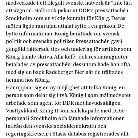
medverkade i ett illegalt svenskt nätverk är ”inte lätt
att avgöra”. Halbrock pekar ut DDR:s pressattaché i
Stockholm som en viktig kontakt för König. Deras
möten ägde rum utan uttalat syfte, i en gråzon. De
bytte informationer. König berättade om svensk
politik och svenska politiker. Pressattachén gav i
gengäld initierade tips och underlag för artiklar som
König kunde skriva. Alla kafé- och restaurangnotor
betalades av pressattachén; dessutom hade han ofta
med sig en back Radeberger Bier när de träffades
hemma hos König.
Här öppnar sig en ny möjlighet att tolka König: en
person som delar sig i två. König I som målmedvetet
arbetade som agent för DDR mot huvudsakligen
Västtyskland. König II som sällskapade med DDR-
personal i Stockholm och lämnade informationer
inifrån den svenska socialdemokratin och
regeringskretsen; i Stasis databas registrerades allt