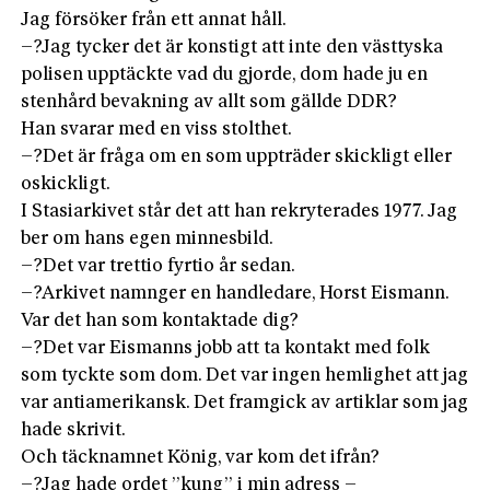
Jag försöker från ett annat håll.
–?Jag tycker det är konstigt att inte den västtyska
polisen upptäckte vad du gjorde, dom hade ju en
stenhård bevakning av allt som gällde DDR?
Han svarar med en viss stolthet.
–?Det är fråga om en som uppträder skickligt eller
oskickligt.
I Stasiarkivet står det att han rekryterades 1977. Jag
ber om hans egen minnesbild.
–?Det var trettio fyrtio år sedan.
–?Arkivet namnger en handledare, Horst Eismann.
Var det han som kontaktade dig?
–?Det var Eismanns jobb att ta kontakt med folk
som tyckte som dom. Det var ingen hemlighet att jag
var antiamerikansk. Det framgick av artiklar som jag
hade skrivit.
Och täcknamnet König, var kom det ifrån?
–?Jag hade ordet ”kung” i min adress –