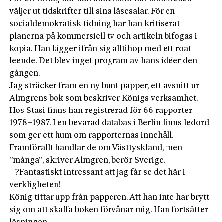
väljer ut tidskrifter till sina läsesalar. För en
socialdemokratisk tidning har han kritiserat
planerna på kommersiell tv och artikeln bifogas i
kopia. Han lägger ifrån sig alltihop med ett roat
leende. Det blev inget program av hans idéer den
gången.
Jag sträcker fram en ny bunt papper, ett avsnitt ur
Almgrens bok som beskriver Königs verksamhet.
Hos Stasi finns han registrerad för 66 rapporter
1978–1987. I en bevarad databas i Berlin finns ledord
som ger ett hum om rapporternas innehåll.
Framförallt handlar de om Västtyskland, men
”många”, skriver Almgren, berör Sverige.
–?Fantastiskt intressant att jag får se det här i
verkligheten!
König tittar upp från papperen. Att han inte har brytt
sig om att skaffa boken förvånar mig. Han fortsätter