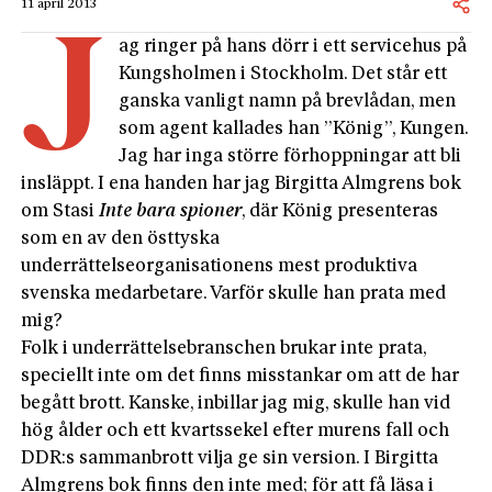
11 april 2013
J
ag ringer på hans dörr i ett servicehus på
Kungsholmen i Stockholm. Det står ett
ganska vanligt namn på brevlådan, men
som agent kallades han ”König”, Kungen.
Jag har inga större förhoppningar att bli
insläppt. I ena handen har jag Birgitta Almgrens bok
om Stasi
Inte bara spioner
, där König presenteras
som en av den östtyska
underrättelseorganisationens mest produktiva
svenska medarbetare. Varför skulle han prata med
mig?
Folk i underrättelsebranschen brukar inte prata,
speciellt inte om det finns misstankar om att de har
begått brott. Kanske, inbillar jag mig, skulle han vid
hög ålder och ett kvartssekel efter murens fall och
DDR:s sammanbrott vilja ge sin version. I Birgitta
Almgrens bok finns den inte med; för att få läsa i