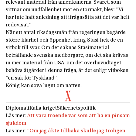
relevant material från amerikanerna. Svaret, som
vittnar om undfallenhet mot en stormakt, blev: ”Vi
har inte haft anledning att ifrågasätta att det var helt
redovisat.”
När ett antal riksdagsmän från regeringen begärde
större klarhet och öppenhet kring Stasi fick de en
vitbok till svar. Om det saknas Stasimaterial
beträffande svenska medborgare, om det ska krävas
in mer material från USA, om det överhuvudtaget
behövs åtgärder i denna fråga, är det enligt vitboken
”en sak för Tyskland”.
König kan sova lugnt om natten.
Diplomati
Kalla kriget
Säkerhetspolitik
Läs mer:
Att vara troende var som att ha en pinsam
sjukdom
Läs mer:
”­Om jag åkte tillbaka skulle jag troligen