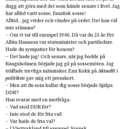
dugg att göra med det som hände senare i livet. Jag
har alltid varit sosse, fanatisk sosse!
Alltid… jag vrider och vänder på ordet. Det kan väl
inte stämma?
– Om vi tar till exempel 1946. Då var du 23 år. Per
Albin Hansson var statsminister och partiledare.
Hade du sympatier för honom?
– Det hade jag! Och senare, när jag bodde på
Kungsholmen, började jag gå på sossemöten. Jag
träffade trevliga människor. Enn Kokk på
Aktuellt i
politiken
gav mig ett presskort.
– Men att du som kallar dig sosse började hjälpa
DDR?
Han svarar med en motfråga.
– Vad stod DDR för?
– Inte stod de för fria val!
– Var hade de fria val?
– I Västtyskland till exempel. Svensk