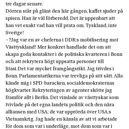
tre dagar senare.
Dörren står på glänt den här gången, kaffet sjuder på
spisen. Han är väl förberedd. Det är uppenbart att
han vet exakt vad han vill prata om. Tyskland, inte
Sverige!
–?Jag var en av cheferna i DDR:s mobilisering mot
Västtyskland! Mer konkret handlade det om att
skapa goda kontakter i de politiska kvarteren i Bonn
och att rekrytera högt uppsatta personer till
Stasi.Det var mycket framgångsrikt. Jag trivdes i
Bonn. Parlamentarikerna var trevliga på sitt sätt. Alla
kände mig i SPD-baracken, socialdemokraternas
högkvarter. Rekryteringen av agenter skötte jag
framför allt i Berlin. Det vimlade av västtyskar som
tvivlade på det egna landets politik och den nära
alliansen med USA; de var upprörda över USA:s
Vietnamkrig. Jag hade en känsla av att vi arbetade
för dom som var i underläge, mot dom som var i