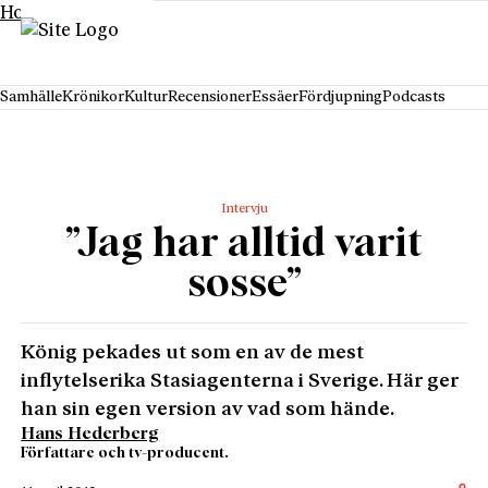
Hoppa till innehåll
Samhälle
Krönikor
Kultur
Recensioner
Essäer
Fördjupning
Podcasts
Intervju
”Jag har alltid varit
sosse”
König pekades ut som en av de mest
inflytelserika Stasiagenterna i Sverige. Här ger
han sin egen version av vad som hände.
Hans Hederberg
Författare och tv-producent.