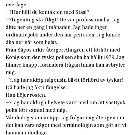
överläge.
–?Hur höll du kontakten med Stasi?
–?Ingenting skriftligt! De var professionella. Jag
åkte ner en gång i månaden. Jag hade inget
ordinarie jobb under den här perioden. Jag kunde
åka ner när som helst.
Från Säpos arkiv återger Almgren ett förhör med
König som den tyska polisen ska ha hållit 1979. Jag
hinner knappt formulera frågan innan han avbryter
mig.
–?Jag har aldrig någonsin blivit förhörd av tyskar!
Då hade jag åkt i fängelse…
Han höjer rösten.
–?Jag har aldrig i helvete varit med om att västtysk
polis fört samtal med mig.
Vår dialog stannar upp. Jag frågar mig återigen om
det kan vara något med terminologin som gör att vi
hamnar i dödläge.