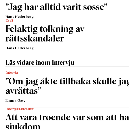
”Jag har alltid varit sosse”
Hans Hederberg
Essä
Felaktig tolkning av
rättsskandaler
Hans Hederberg
Läs vidare inom Intervju
Intervju
”­Om jag åkte tillbaka skulle ja
avrättas”­
Emma Gate
Intervju
Litteratur
Att vara troende var som att h
sjukdom