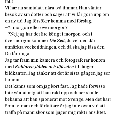
fall!
Vi har nu samtalat i nära två timmar. Han väntar
besök av sin dotter och säger att vi får göra upp om
en ny tid. Jag försöker komma med förslag.
–?I morgon eller övermorgon?
–?Nej, jag har det lite körigt i morgon, och i
övermorgon kommer
Die Zeit
, du vet den där
utmärkta veckotidningen, och då ska jag läsa den.
Du får ringa!
Jag tar fram min kamera och fotograferar honom
med
Riddaren,
döden och djävulen
till höger i
bildkanten. Jag tänker att det är sista gången jag ser
honom.
Det känns som om jag kört fast. Jag hade förvisso
inte väntat mig att han rakt upp och ner skulle
bekänna att han spionerat mot Sverige. Men det här!
Som tv-man och författare är jag inte ovan vid att
träffa på människor som ljuger mig rakt i ansiktet.