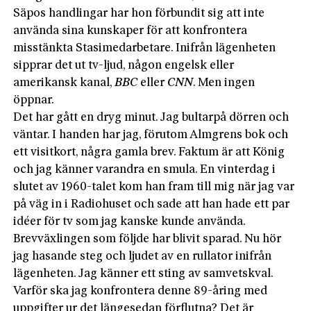
Säpos handlingar har hon förbundit sig att inte
använda sina kunskaper för att konfrontera
misstänkta Stasimedarbetare. Inifrån lägenheten
sipprar det ut tv-ljud, någon engelsk eller
amerikansk kanal,
BBC
eller
CNN
. Men ingen
öppnar.
Det har gått en dryg minut. Jag bultar
på dörren och
väntar. I handen har jag, förutom Almgrens bok och
ett visitkort, några gamla brev. Faktum är att König
och jag känner varandra en smula. En vinterdag i
slutet av 1960-talet kom han fram till mig när jag var
på väg in i Radiohuset och sade att han hade ett par
idéer för tv som jag kanske kunde använda.
Brevväxlingen som följde har blivit sparad. Nu hör
jag hasande steg och ljudet av en rullator inifrån
lägenheten. Jag känner ett sting av samvetskval.
Varför ska jag konfrontera denne 89-åring med
uppgifter ur det längesedan förflutna? Det är