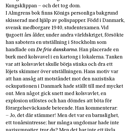
Kungsklippan – och det tog dom.
I Almgrens bok finns Königs personliga bakgrund
skisserad med hjälp av polispapper. Född i Danmark,
svensk medborgare 1940, studentexamen. Vid
tjugoett års ålder, under andra världskriget, försökte
han sabotera en utställning i Stockholm som
handlade om
De fria danskarna
. Han placerade en
burk med kolsvavel i en kartong i lokalerna. Tanken
var att kolsvavlet skulle börja stinka och dra ett
löjets skimmer över utställningen. Hans motiv var
att han ansåg att motståndet mot den nazistiska
ockupationen i Danmark hade ställt till med mycket
ont. Men något gick snett med kolsvavlet, en
explosion utlöstes och han dömdes att böta för
förargelseväckande beteende. Han kommenterar:
– Jo, det där stämmer! Men det var en barnslighet,
ett tonårsintresse; hur många ungdomar hade inte
nazisympatier, tror du? Men det har inte ett jävla