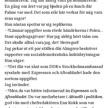
Bommersvik! Jag har aldrig varit på Bommersvik!
En gång om året var jag bjuden på en lunch där
Palme var med. Det som står här verkar för mig vara
rena sagor!
Han nästan spottar ur sig replikerna.
–?Lämnat uppgifter som rörde händelserna i Polen…
Stasi uppdragsgivare! Har jag aldrig hört talas om.
Det skulle alltså vara jag, det! Herregud!
Jag pekar ut ett par ställen där Almgren beskriver
rapporter om socialdemokratiska åsiktsbrytningar.
Han säger:
–?Det där var sånt som DDR:s Stockholmsambassad
sysslade med. Expressen och Aftonbladet hade den
sortens uppgifter.
Jag invänder:
–?Men du var bättre informerad än
Expressen
och
Aftonbladet
. Du var medarbetare i
Aktuellt i politiken
,
god vän med chefredaktören Enn Kokk som var