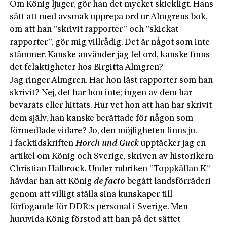
Om König ljuger, gör han det mycket skickligt. Hans
sätt att med avsmak upprepa ord ur Almgrens bok,
om att han ”skrivit rapporter” och ”skickat
rapporter”, gör mig villrådig. Det är något som inte
stämmer. Kanske använder jag fel ord, kanske finns
det felaktigheter hos Birgitta Almgren?
Jag ringer Almgren. Har hon läst rapporter som han
skrivit? Nej, det har hon inte; ingen av dem har
bevarats eller hittats. Hur vet hon att han har skrivit
dem själv, han kanske berättade för någon som
förmedlade vidare? Jo, den möjligheten finns ju.
I facktidskriften
Horch und Guck
upptäcker jag en
artikel om König och Sverige, skriven av historikern
Christian Halbrock. Under rubriken ”Toppkällan K”
hävdar han att König
de facto
begått landsförräderi
genom att villigt ställa sina kunskaper till
förfogande för DDR:s personal i Sverige. Men
huruvida König förstod att han på det sättet