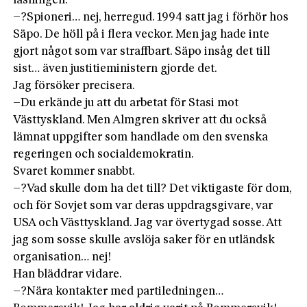
läsningen.
–?Spioneri… nej, herregud. 1994 satt jag i förhör hos
Säpo. De höll på i flera veckor. Men jag hade inte
gjort något som var straffbart. Säpo insåg det till
sist… även justitieministern gjorde det.
Jag försöker precisera.
–Du erkände ju att du arbetat för Stasi mot
Västtyskland. Men Almgren skriver att du också
lämnat uppgifter som handlade om den svenska
regeringen och socialdemokratin.
Svaret kommer snabbt.
–?Vad skulle dom ha det till? Det viktigaste för dom,
och för Sovjet som var deras uppdragsgivare, var
USA och Västtyskland. Jag var övertygad sosse. Att
jag som sosse skulle avslöja saker för en utländsk
organisation… nej!
Han bläddrar vidare.
–?Nära kontakter med partiledningen…