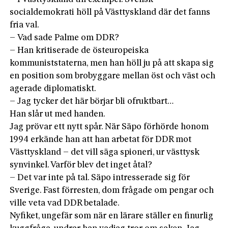
socialdemokrati höll på Västtyskland där det fanns
fria val.
– Vad sade Palme om DDR?
– Han kritiserade de östeuropeiska
kommuniststaterna, men han höll ju på att skapa sig
en position som brobyggare mellan öst och väst och
agerade diplomatiskt.
– Jag tycker det här börjar bli ofruktbart…
Han slår ut med handen.
Jag prövar ett nytt spår. När Säpo förhörde honom
1994 erkände han att han arbetat för DDR mot
Västtyskland – det vill säga spioneri, ur västtysk
synvinkel. Varför blev det inget åtal?
– Det var inte på tal. Säpo intresserade sig för
Sverige. Fast förresten, dom frågade om pengar och
ville veta vad DDR betalade.
Nyfiket, ungefär som när en lärare ställer en finurlig