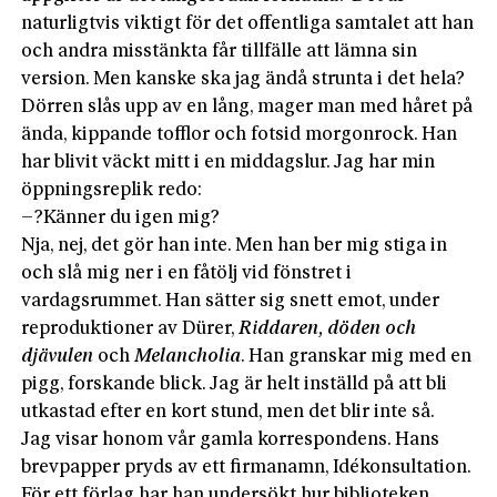
naturligtvis viktigt för det offentliga samtalet att han
och andra misstänkta får tillfälle att lämna sin
version. Men kanske ska jag ändå strunta i det hela?
Dörren slås upp av en lång, mager man med håret på
ända, kippande tofflor och fotsid morgonrock. Han
har blivit väckt mitt i en middagslur. Jag har min
öppningsreplik redo:
–?Känner du igen mig?
Nja, nej, det gör han inte. Men han ber mig stiga in
och slå mig ner i en fåtölj vid fönstret i
vardagsrummet. Han sätter sig snett emot, under
reproduktioner av Dürer,
Riddaren, döden och
djävulen
och
Melancholia
. Han granskar mig med en
pigg, forskande blick. Jag är helt inställd på att bli
utkastad efter en kort stund, men det blir inte så.
Jag visar honom vår gamla korrespondens. Hans
brevpapper pryds av ett firmanamn, Idékonsultation.
För ett förlag har han undersökt hur biblioteken