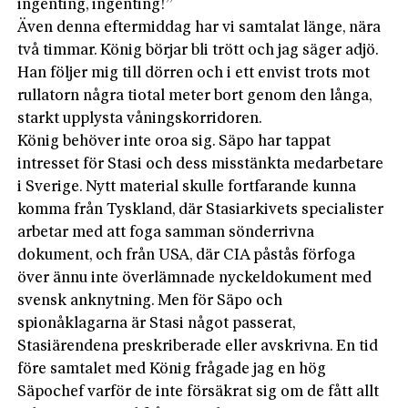
ingenting, ingenting!”
Även denna eftermiddag har vi samtalat länge, nära
två timmar. König börjar bli trött och jag säger adjö.
Han följer mig till dörren och i ett envist trots mot
rullatorn några tiotal meter bort genom den långa,
starkt upplysta våningskorridoren.
König behöver inte oroa sig. Säpo har tappat
intresset för Stasi och dess misstänkta medarbetare
i Sverige. Nytt material skulle fortfarande kunna
komma från Tyskland, där Stasiarkivets specialister
arbetar med att foga samman sönderrivna
dokument, och från USA, där CIA påstås förfoga
över ännu inte överlämnade nyckeldokument med
svensk anknytning. Men för Säpo och
spionåklagarna är Stasi något passerat,
Stasiärendena preskriberade eller avskrivna. En tid
före samtalet med König frågade jag en hög
Säpochef varför de inte försäkrat sig om de fått allt