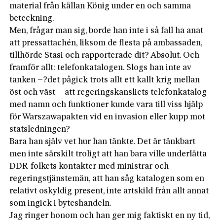
material från källan König under en och samma
beteckning.
Men, frågar man sig, borde han inte i så fall ha anat
att pressattachén, liksom de flesta på ambassaden,
tillhörde Stasi och rapporterade dit? Absolut. Och
framför allt: telefonkatalogen. Slogs han inte av
tanken –?det pågick trots allt ett kallt krig mellan
öst och väst – att regeringskansliets telefonkatalog
med namn och funktioner kunde vara till viss hjälp
för Warszawapakten vid en invasion eller kupp mot
statsledningen?
Bara han själv vet hur han tänkte. Det är tänkbart
men inte särskilt troligt att han bara ville underlätta
DDR-folkets kontakter med ministrar och
regeringstjänstemän, att han såg katalogen som en
relativt oskyldig present, inte artskild från allt annat
som ingick i byteshandeln.
Jag ringer honom och han ger mig faktiskt en ny tid,