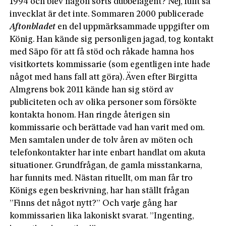
1994 och blev någon sorts dubbelagent? Nej, fullt så
invecklat är det inte. Sommaren 2000 publicerade
Aftonbladet
en del uppmärksammade uppgifter om
König. Han kände sig personligen jagad, tog kontakt
med Säpo för att få stöd och råkade hamna hos
visitkortets kommissarie (som egentligen inte hade
något med hans fall att göra). Även efter Birgitta
Almgrens bok 2011 kände han sig störd av
publiciteten och av olika personer som försökte
kontakta honom. Han ringde återigen sin
kommissarie och berättade vad han varit med om.
Men samtalen under de tolv åren av möten och
telefonkontakter har inte enbart handlat om akuta
situationer. Grundfrågan, de gamla misstankarna,
har funnits med. Nästan rituellt, om man får tro
Königs egen beskrivning, har han ställt frågan
”Finns det något nytt?” Och varje gång har
kommissarien lika lakoniskt svarat. ”Ingenting,