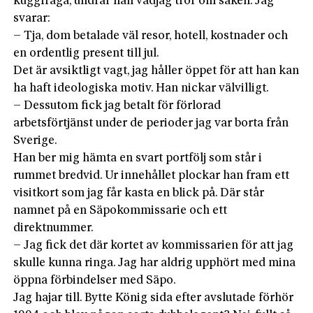
kuggfråga, undrar han vad
jag tror om saken. Jag
svarar:
– Tja, dom betalade väl resor, hotell, kostnader och
en ordentlig present till jul.
Det är avsiktligt vagt, jag håller öppet för att han kan
ha haft ideologiska motiv. Han nickar välvilligt.
– Dessutom fick jag betalt för förlorad
arbetsförtjänst under de perioder jag var borta från
Sverige.
Han ber mig hämta en svart portfölj som står i
rummet bredvid. Ur innehållet plockar han fram ett
visitkort som jag får kasta en blick på. Där står
namnet på en Säpokommissarie och ett
direktnummer.
– Jag fick det där kortet av kommissarien för att jag
skulle kunna ringa. Jag har aldrig upphört med mina
öppna förbindelser med Säpo.
Jag hajar till. Bytte König sida efter avslutade förhör