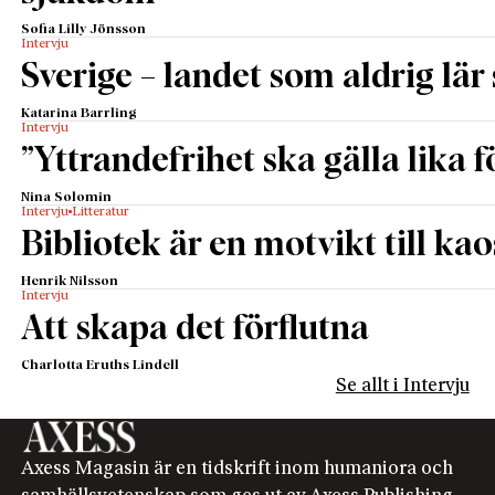
Sofia Lilly Jönsson
Intervju
Sverige – landet som aldrig lär 
Katarina Barrling
Intervju
”Yttrandefrihet ska gälla lika f
Nina Solomin
Intervju
Litteratur
Bibliotek är en motvikt till kao
Henrik Nilsson
Intervju
Att skapa det förflutna
Charlotta Eruths Lindell
Se allt i Intervju
Axess Magasin är en tidskrift inom humaniora och