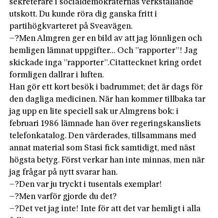
sekreterare i socialdemokraternas verkställande
utskott. Du kunde röra dig ganska fritt i
partihögkvarteret på Sveavägen.
–?Men Almgren ger en bild av att jag lönnligen och
hemligen lämnat uppgifter… Och ”rapporter”! Jag
skickade inga ”rapporter”.Citattecknet kring ordet
formligen dallrar i luften.
Han gör ett kort besök i badrummet; det är dags för
den dagliga medicinen. När han kommer tillbaka tar
jag upp en lite speciell sak ur Almgrens bok: i
februari 1986 lämnade han över regeringskansliets
telefonkatalog. Den värderades, tillsammans med
annat material som Stasi fick samtidigt, med näst
högsta betyg. Först verkar han inte minnas, men när
jag frågar på nytt svarar han.
–?Den var ju tryckt i tusentals exemplar!
–?Men varför gjorde du det?
–?Det vet jag inte! Inte för att det var hemligt i alla