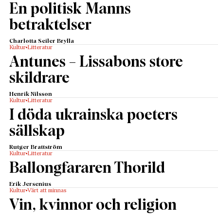
En politisk Manns
betraktelser
Charlotta Seiler Brylla
Kultur
Litteratur
Antunes – Lissabons store
skildrare
Henrik Nilsson
Kultur
Litteratur
I döda ukrainska poeters
sällskap
Rutger Brattström
Kultur
Litteratur
Ballongfararen Thorild
Erik Jersenius
Kultur
Värt att minnas
Vin, kvinnor och religion