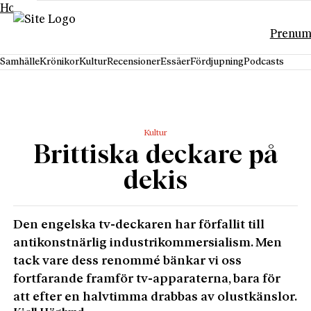
Hoppa till innehåll
Prenum
Samhälle
Krönikor
Kultur
Recensioner
Essäer
Fördjupning
Podcasts
Kultur
Brittiska deckare på
dekis
Den engelska tv-deckaren har förfallit till
antikonstnärlig industrikommersialism. Men
tack vare dess renommé bänkar vi oss
fortfarande framför tv-apparaterna, bara för
att efter en halvtimma drabbas av olustkänslor.