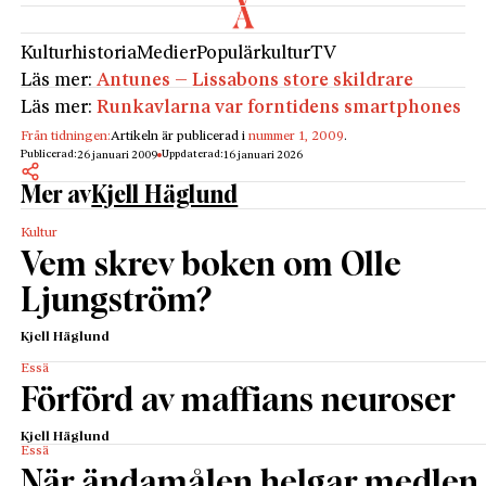
Kulturhistoria
Medier
Populärkultur
TV
Läs mer:
Antunes – Lissabons store skildrare
Läs mer:
Runkavlarna var forntidens smartphones
Från tidningen:
Artikeln är publicerad i
nummer 1, 2009
.
Publicerad:
Uppdaterad:
26 januari 2009
16 januari 2026
Mer av
Kjell Häglund
Kultur
Vem skrev boken om Olle
Ljungström?
Kjell Häglund
Essä
Förförd av maffians neuroser
Kjell Häglund
Essä
När ändamålen helgar medlen