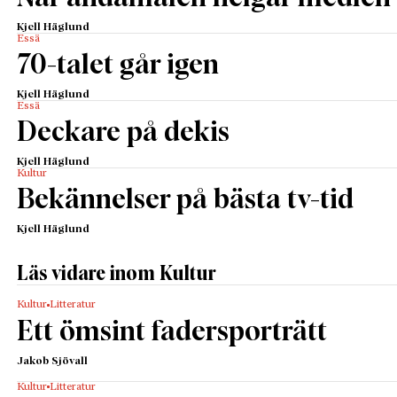
Kjell Häglund
Essä
70-talet går igen
Kjell Häglund
Essä
Deckare på dekis
Kjell Häglund
Kultur
Bekännelser på bästa tv-tid
Kjell Häglund
Läs vidare inom Kultur
Kultur
Litteratur
Ett ömsint fadersporträtt
Jakob Sjövall
Kultur
Litteratur