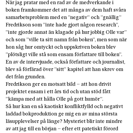
När jag pratar med en rad av de medverkande i
boken framkommer det att många av dem haft svåra
samarbetsproblem med en ”negativ” och ”gnällig”
Fredrikson som ”inte hade gjort någon research”,
”inte gjorde annat än klagade på hur jobbig Olle var”
och som ”ville ta sitt namn från boken”, men som när
hon såg hur omtyckt och uppskriven boken blev
”plötsligt ville stå som ensam författare till boken”.
En av de intervjuade, också författare och journalist,
blev så förfärad över ”sitt” kapitel att han skrev om
det från grunden.
Fredrikson ger en motsatt bild – att hon drivit
projektet ensam i ett års tid och utan stöd fått
”kämpa med att hålla Olle på gott humör”.
Så hur kan en så kaotiskt konfliktfylld och negativt
laddad bokproduktion ge mig en av mina största
läsupplevelser på länge? Mysteriet blir inte mindre
av att jag till en början – efter ett patetiskt förord