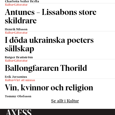
Charlotta Seiler Brylla
Kultur
Litteratur
Antunes – Lissabons store
skildrare
Henrik Nilsson
Kultur
Litteratur
I döda ukrainska poeters
sällskap
Rutger Brattström
Kultur
Litteratur
Ballongfararen Thorild
Erik Jersenius
Kultur
Värt att minnas
Vin, kvinnor och religion
Tommy Olofsson
Se allt i Kultur