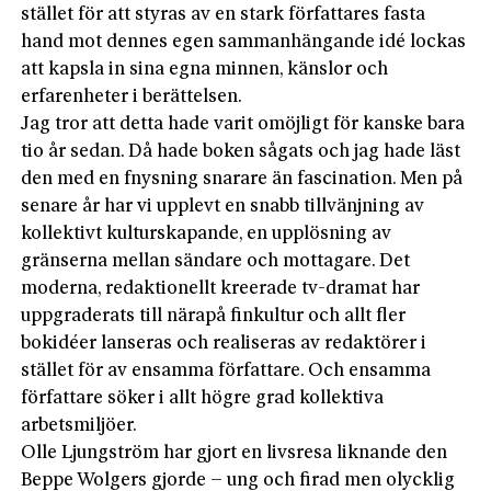
stället för att styras av en stark författares fasta
hand mot dennes egen sammanhängande idé lockas
att kapsla in sina egna minnen, känslor och
erfarenheter i berättelsen.
Jag tror att detta hade varit omöjligt för kanske bara
tio år sedan. Då hade boken sågats och jag hade läst
den med en fnysning snarare än fascination. Men på
senare år har vi upplevt en snabb tillvänjning av
kollektivt kulturskapande, en upplösning av
gränserna mellan sändare och mottagare. Det
moderna, redaktionellt kreerade tv-dramat har
uppgraderats till närapå finkultur och allt fler
bokidéer lanseras och realiseras av redaktörer i
stället för av ensamma författare. Och ensamma
författare söker i allt högre grad kollektiva
arbetsmiljöer.
Olle Ljungström har gjort en livsresa liknande den
Beppe Wolgers gjorde – ung och firad men olycklig