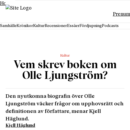
Hoppa till innehåll
Prenum
Samhälle
Krönikor
Kultur
Recensioner
Essäer
Fördjupning
Podcasts
Kultur
Vem skrev boken om
Olle Ljungström?
Den nyutkomna biografin över Olle
Ljungström väcker frågor om upphovsrätt och
definitionen av författare, menar Kjell
Häglund.
Kjell Häglund