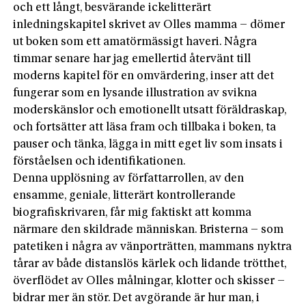
och ett långt, besvärande ickelitterärt
inledningskapitel skrivet av Olles mamma – dömer
ut boken som ett amatörmässigt haveri. Några
timmar senare har jag emellertid återvänt till
moderns kapitel för en omvärdering, inser att det
fungerar som en lysande illustration av svikna
moderskänslor och emotionellt utsatt föräldraskap,
och fortsätter att läsa fram och tillbaka i boken, ta
pauser och tänka, lägga in mitt eget liv som insats i
förståelsen och identifikationen.
Denna upplösning av författarrollen, av den
ensamme, geniale, litterärt kontrollerande
biografiskrivaren, får mig faktiskt att komma
närmare den skildrade människan. Bristerna – som
patetiken i några av vänporträtten, mammans nyktra
tårar av både distanslös kärlek och lidande trötthet,
överflödet av Olles målningar, klotter och skisser –
bidrar mer än stör. Det avgörande är hur man, i