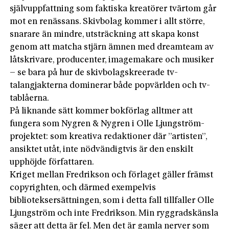
självuppfattning som faktiska kreatörer tvärtom går
mot en renässans. Skivbolag kommer i allt större,
snarare än mindre, utsträckning att skapa konst
genom att matcha stjärn ämnen med dreamteam av
låtskrivare, producenter, imagemakare och musiker
– se bara på hur de skivbolagskreerade tv-
talangjakterna dominerar både popvärlden och tv-
tablåerna.
På liknande sätt kommer bokförlag alltmer att
fungera som Nygren & Nygren i Olle Ljungström-
projektet: som kreativa redaktioner där ”artisten”,
ansiktet utåt, inte nödvändigtvis är den enskilt
upphöjde författaren.
Kriget mellan Fredrikson och förlaget gäller främst
copyrighten, och därmed exempelvis
biblioteksersättningen, som i detta fall tillfaller Olle
Ljungström och inte Fredrikson. Min ryggradskänsla
säger att detta är fel. Men det är gamla nerver som