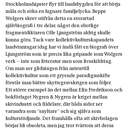
Stockholmshipster flyr till landsbygden för att börja
måla och söka en lugnare familjelycka. Beppe
Wolgers skrev utifrån detta en storartad
självbiografi i tre delar, något den obotlige
fragmentdiktaren Olle Ljungström aldrig skulle
kunna göra. Tack vare kollektivkulturskapandets
landvinningar idag har vi ändå fått en biografi över
Ljungström som är precis lika gripande som Wolgers
verk – inte som litteratur men som livsskildring.
Om man ser glidningen från auteurtill
kollektivkultur som ett gryende paradigmskifte
förstår man bättre skyttegravskrigen som följer.
Ett större exempel än det mellan Elin Fredrikson och
bokförlaget Nygren & Nygren är kriget mellan
skivindustri och fildelare, där båda sidor ser
varandra som ”snyltare” och sig själva som
kulturstödjande. Det framhålls ofta att skivbolagen
börjar bli obsoleta, men jag tror tvärtom att deras