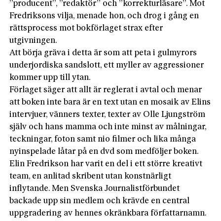
”producent”, ”redaktör” och ”korrekturläsare”. Mot
Fredriksons vilja, menade hon, och drog i gång en
rättsprocess mot bokförlaget strax efter
utgivningen.
Att börja gräva i detta är som att peta i gulmyrors
underjordiska sandslott, ett myller av aggressioner
kommer upp till ytan.
Förlaget säger att allt är reglerat i avtal och menar
att boken inte bara är en text utan en mosaik av Elins
intervjuer, vänners texter, texter av Olle Ljungström
själv och hans mamma och inte minst av målningar,
teckningar, foton samt nio filmer och lika många
nyinspelade låtar på en dvd som medföljer boken.
Elin Fredrikson har varit en del i ett större kreativt
team, en anlitad skribent utan konstnärligt
inflytande. Men Svenska Journalistförbundet
backade upp sin medlem och krävde en central
uppgradering av hennes okränkbara författarnamn.