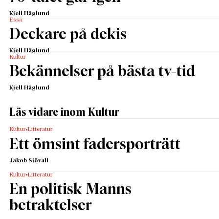
Kjell Häglund
Essä
Deckare på dekis
Kjell Häglund
Kultur
Bekännelser på bästa tv-tid
Kjell Häglund
Läs vidare inom Kultur
Kultur
Litteratur
Ett ömsint fadersporträtt
Jakob Sjövall
Kultur
Litteratur
En politisk Manns
betraktelser