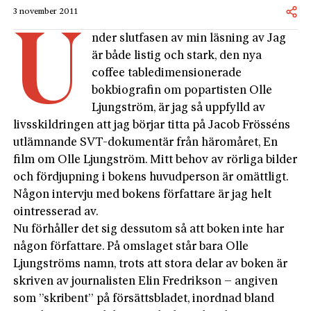
3 november 2011
U
nder slutfasen av min läsning av Jag
är både listig och stark, den nya
coffee tabledimensionerade
bokbiografin om popartisten Olle
Ljungström, är jag så uppfylld av
livsskildringen att jag börjar titta på Jacob Frösséns
utlämnande SVT-dokumentär från häromåret, En
film om Olle Ljungström. Mitt behov av rörliga bilder
och fördjupning i bokens huvudperson är omättligt.
Någon intervju med bokens författare är jag helt
ointresserad av.
Nu förhåller det sig dessutom så att boken inte har
någon författare. På omslaget står bara Olle
Ljungströms namn, trots att stora delar av boken är
skriven av journalisten Elin Fredrikson – angiven
som ”skribent” på försättsbladet, inordnad bland