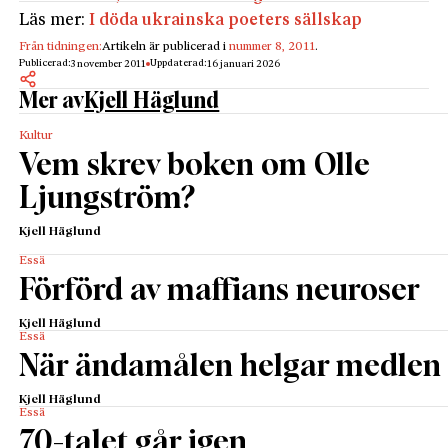
Läs mer:
I döda ukrainska poeters sällskap
Från tidningen:
Artikeln är publicerad i
nummer 8, 2011
.
Publicerad:
Uppdaterad:
3 november 2011
16 januari 2026
Mer av
Kjell Häglund
Kultur
Vem skrev boken om Olle
Ljungström?
Kjell Häglund
Essä
Förförd av maffians neuroser
Kjell Häglund
Essä
När ändamålen helgar medlen
Kjell Häglund
Essä
70-talet går igen