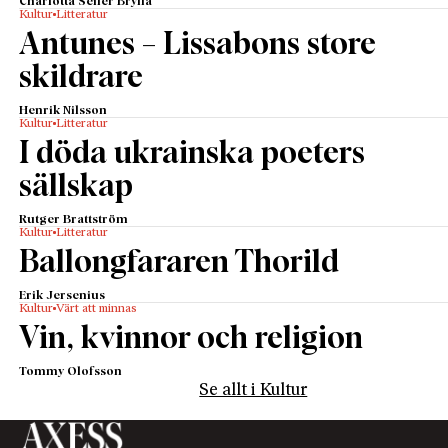
Charlotta Seiler Brylla
Kultur
Litteratur
Antunes – Lissabons store
skildrare
Henrik Nilsson
Kultur
Litteratur
I döda ukrainska poeters
sällskap
Rutger Brattström
Kultur
Litteratur
Ballongfararen Thorild
Erik Jersenius
Kultur
Värt att minnas
Vin, kvinnor och religion
Tommy Olofsson
Se allt i Kultur