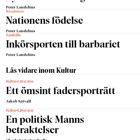
Peter Landelius
Recension
Nationens födelse
Peter Landelius
Samhälle
Inkörsporten till barbariet
Peter Landelius
Läs vidare inom Kultur
Kultur
Litteratur
Ett ömsint fadersporträtt
Jakob Sjövall
Kultur
Litteratur
En politisk Manns
betraktelser