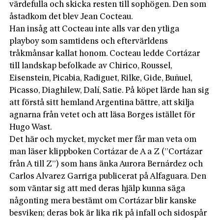
värdefulla och skicka resten till sophögen. Den som
åstadkom det blev Jean Cocteau.
Han insåg att Cocteau inte alls var den ytliga
playboy som samtidens och eftervärldens
tråkmånsar kallat honom. Cocteau ledde Cortázar
till landskap befolkade av Chirico, Roussel,
Eisenstein, Picabia, Radiguet, Rilke, Gide, Buñuel,
Picasso, Diaghilew, Dalí, Satie. På köpet lärde han sig
att förstå sitt hemland Argentina bättre, att skilja
agnarna från vetet och att läsa Borges istället för
Hugo Wast.
Det här och mycket, mycket mer får man veta om
man läser klippboken Cortázar de A a Z (”Cortázar
från A till Z”) som hans änka Aurora Bernárdez och
Carlos Alvarez Garriga publicerat på Alfaguara. Den
som väntar sig att med deras hjälp kunna säga
någonting mera bestämt om Cortázar blir kanske
besviken; deras bok är lika rik på infall och sidospår