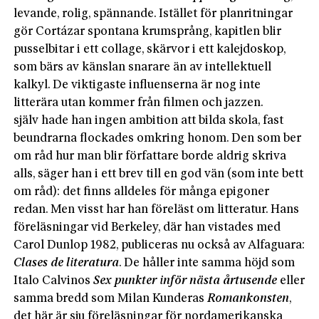
levande, rolig, spännande. Istället för planritningar
gör Cortázar spontana krumsprång, kapitlen blir
pusselbitar i ett collage, skärvor i ett kalejdoskop,
som bärs av känslan snarare än av intellektuell
kalkyl. De viktigaste influenserna är nog inte
litterära utan kommer från filmen och jazzen.
själv hade han ingen ambition att bilda skola, fast
beundrarna flockades omkring honom. Den som ber
om råd hur man blir författare borde aldrig skriva
alls, säger han i ett brev till en god vän (som inte bett
om råd): det finns alldeles för många epigoner
redan. Men visst har han föreläst om litteratur. Hans
föreläsningar vid Berkeley, där han vistades med
Carol Dunlop 1982, publiceras nu också av Alfaguara:
Clases de literatura
. De håller inte samma höjd som
Italo Calvinos
Sex punkter inför nästa årtusende
eller
samma bredd som Milan Kunderas
Romankonsten
,
det här är sju föreläsningar för nordamerikanska