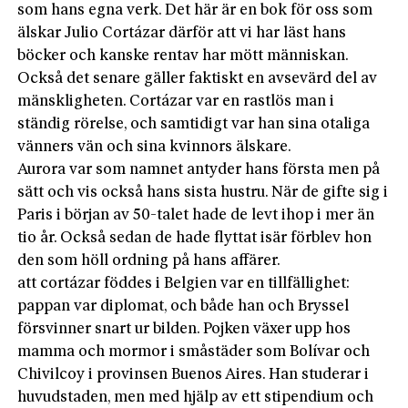
som hans egna verk. Det här är en bok för oss som
älskar Julio Cortázar därför att vi har läst hans
böcker och kanske rentav har mött människan.
Också det senare gäller faktiskt en avsevärd del av
mänskligheten. Cortázar var en rastlös man i
ständig rörelse, och samtidigt var han sina otaliga
vänners vän och sina kvinnors älskare.
Aurora var som namnet antyder hans första men på
sätt och vis också hans sista hustru. När de gifte sig i
Paris i början av 50-talet hade de levt ihop i mer än
tio år. Också sedan de hade flyttat isär förblev hon
den som höll ordning på hans affärer.
att cortázar föddes i Belgien var en tillfällighet:
pappan var diplomat, och både han och Bryssel
försvinner snart ur bilden. Pojken växer upp hos
mamma och mormor i småstäder som Bolívar och
Chivilcoy i provinsen Buenos Aires. Han studerar i
huvudstaden, men med hjälp av ett stipendium och