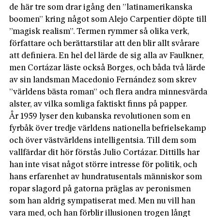
de här tre som drar igång den ”latinamerikanska
boomen” kring något som Alejo Carpentier döpte till
”magisk realism”. Termen rymmer så olika verk,
författare och berättarstilar att den blir allt svårare
att definiera. En hel del lärde de sig alla av Faulkner,
men Cortázar läste också Borges, och båda två lärde
av sin landsman Macedonio Fernández som skrev
”världens bästa roman” och flera andra minnesvärda
alster, av vilka somliga faktiskt finns på papper.
År 1959 lyser den kubanska revolutionen som en
fyrbåk över tredje världens nationella befrielsekamp
och över västvärldens intelligentsia. Till dem som
vallfärdar dit hör förstås Julio Cortázar. Dittills har
han inte visat något större intresse för politik, och
hans erfarenhet av hundratusentals människor som
ropar slagord på gatorna präglas av peronismen
som han aldrig sympatiserat med. Men nu vill han
vara med, och han förblir illusionen trogen långt