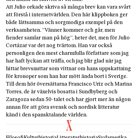
Att Julio orkade skriva så många brev kan vara svårt
att förstå i internetvärlden. Den här klippboken ger
både lättsamma och sorgmodiga exempel på den
verksamheten. ”Vänner kommer och går, men
fiender samlar man på hög”, heter det, men för Julio
Cortázar var det nog tvärtom. Han var också
personligen den mest charmfulla författare som jag
har haft lyckan att träffa, och jag blir glad när jag
hittar brevsnuttar som vittnar om hans uppskattning
för kronoper som han har mött ända bort i Sverige.
Till dem hör översättarna Francisco Uriz och Marina
Torres, de är växelvis bosatta i Sundbyberg och
Zaragoza sedan 50-talet och har gjort mer än någon
annan för att göra svensk och nordisk litteratur
känd i den spansktalande världen.
Filosofi
Kulturhistoria
Litteraturhistoria
Sydamerika