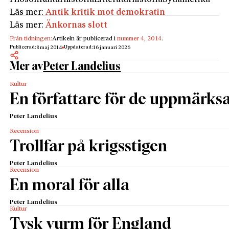
Läs mer:
Antik kritik mot demokratin
Läs mer:
Änkornas slott
Från tidningen:
Artikeln är publicerad i
nummer 4, 2014
.
Publicerad:
Uppdaterad:
8 maj 2014
16 januari 2026
Mer av
Peter Landelius
Kultur
En författare för de uppmär
Peter Landelius
Recension
Trollfar på krigsstigen
Peter Landelius
Recension
En moral för alla
Peter Landelius
Kultur
Tysk vurm för England