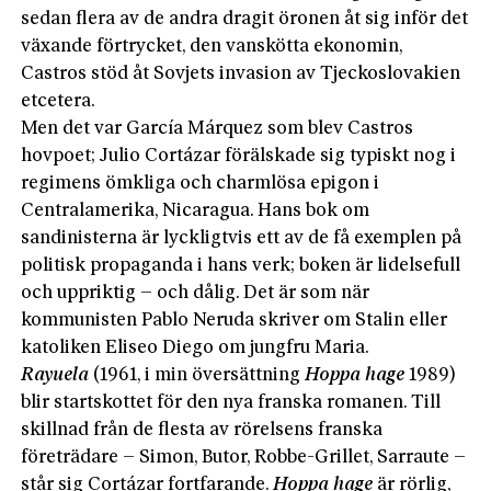
sedan flera av de andra dragit öronen åt sig inför det
växande förtrycket, den vanskötta ekonomin,
Castros stöd åt Sovjets invasion av Tjeckoslovakien
etcetera.
Men det var García Márquez som blev Castros
hovpoet; Julio Cortázar förälskade sig typiskt nog i
regimens ömkliga och charmlösa epigon i
Centralamerika, Nicaragua. Hans bok om
sandinisterna är lyckligtvis ett av de få exemplen på
politisk propaganda i hans verk; boken är lidelsefull
och uppriktig – och dålig. Det är som när
kommunisten Pablo Neruda skriver om Stalin eller
katoliken Eliseo Diego om jungfru Maria.
Rayuela
(1961, i min översättning
Hoppa hage
1989)
blir startskottet för den nya franska romanen. Till
skillnad från de flesta av rörelsens franska
företrädare – Simon, Butor, Robbe-Grillet, Sarraute –
står sig Cortázar fortfarande.
Hoppa hage
är rörlig,