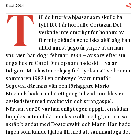
8 maj 2014
t
ill de litterära bjässar som skulle ha
fyllt 100 i år hör Julio Cortázar. Det
verkade inte omöjligt för honom; av
för mig okända genetiska skäl såg han
alltid minst tjugo år yngre ut än han
var. Men han dog i februari 1984 – av sorg efter sin
unga hustru Carol Dunlop som hade dött två år
tidigare. Min hustru och jag fick lyckan att se honom
sommaren 1983 i en ombyggd kvarn utanför
Segovia, där hans vän och förläggare Mario
Muchnik hade samlat ett gäng till vad som blev en
avskedsfest med mycket vin och strängaspel.
När han var 20 var han enligt egen uppgift en sådan
hopplös autodidakt som läste allt möjligt, en massa
skräp blandat med Dostojevskij och Mann. Han hade
ingen som kunde hjälpa till med att sammanfoga det