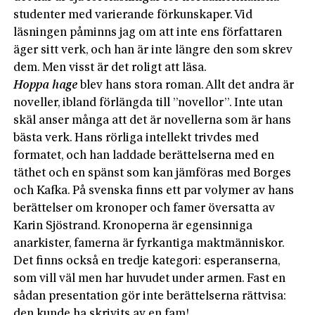
studenter med varierande förkunskaper. Vid
läsningen påminns jag om att inte ens författaren
äger sitt verk, och han är inte längre den som skrev
dem. Men visst är det roligt att läsa.
Hoppa hage
blev hans stora roman. Allt det andra är
noveller, ibland förlängda till ”novellor”. Inte utan
skäl anser många att det är novellerna som är hans
bästa verk. Hans rörliga intellekt trivdes med
formatet, och han laddade berättelserna med en
täthet och en spänst som kan jämföras med Borges
och Kafka. På svenska finns ett par volymer av hans
berättelser om kronoper och famer översatta av
Karin Sjöstrand. Kronoperna är egensinniga
anarkister, famerna är fyrkantiga maktmänniskor.
Det finns också en tredje kategori: esperanserna,
som vill väl men har huvudet under armen. Fast en
sådan presentation gör inte berättelserna rättvisa:
den kunde ha skrivits av en fam!