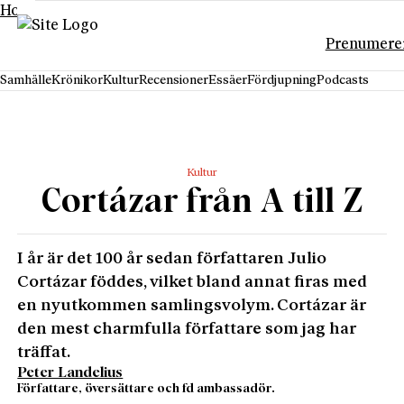
Hoppa till innehåll
Prenumere
Samhälle
Krönikor
Kultur
Recensioner
Essäer
Fördjupning
Podcasts
Kultur
Cortázar från A till Z
I år är det 100 år sedan författaren Julio
Cortázar föddes, vilket bland annat firas med
en nyutkommen samlingsvolym. Cortázar är
den mest charmfulla författare som jag har
träffat.
Peter Landelius
Författare, översättare och fd ambassadör.