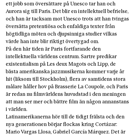
ett jobb som översättare på Unesco tar han och
Aurora sig till Paris. Det blir en intellektuell befrielse,
och han är tacksam mot Unesco trots att han tvingas
översätta pretentiösa och enfaldiga texter från
högtidliga möten och djupsinniga studier vilkas
värde han inte blir riktigt övertygad om.
På den här tiden är Paris fortfarande den
intellektuella världens centrum. Sartre predikar
existentialism på Les deux Magots och Lipp, de
bästa amerikanska jazzmusikerna kommer varje år
hit (liksom till Stockholm), flera av samtidens stora
målare håller hov på Brasserie La Coupole, och Paris
är redan nu filmvärldens huvudstad i den meningen
att man ser mer och bättre film än någon annanstans
i världen.
Latinamerikanerna hör till de tidigt frälsta och den
nya generationen börjar flockas kring Cortázar:
Mario Vargas Llosa, Gabriel García Márquez. Det är