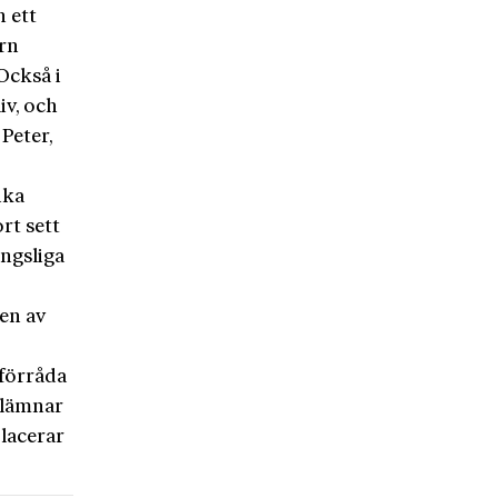
 ett
orn
 Också i
iv, och
Peter,
ika
rt sett
ungsliga
en av
 förråda
n lämnar
placerar