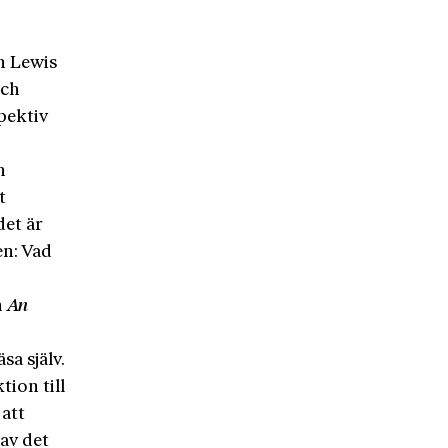
en Lewis
och
pektiv
,
n
t
det är
en: Vad
n
An
sa själv.
ion till
 att
av det