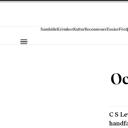
Hoppa till innehåll
Samhälle
Krönikor
Kultur
Recensioner
Essäer
Förd
Oc
C S Le
handfa