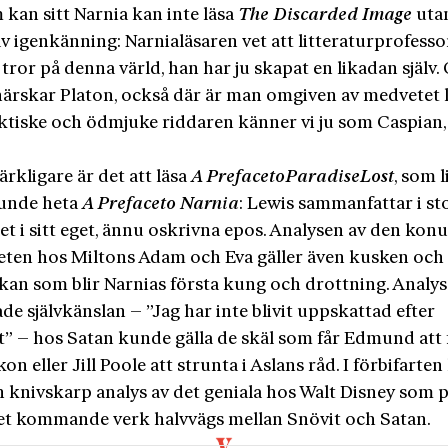
kan sitt Narnia kan inte läsa
The
Discarded
Image
utan
v igenkänning: Narnialäsaren vet att litteraturprofess
 tror på denna värld, han har ju skapat en likadan själv.
härskar Platon, också där är man omgiven av medvetet l
ktiske och ödmjuke riddaren känner vi ju som Caspian, 
rkligare är det att läsa
A
Preface
to
Paradise
Lost
, som l
unde heta
A
Preface
to
Narnia
: Lewis sammanfattar i sto
et i sitt eget, ännu oskrivna epos. Analysen av den kon
eten hos Miltons Adam och Eva gäller även kusken och
skan som blir Narnias första kung och drottning. Analys
de självkänslan – ”Jag har inte blivit uppskattad efter
st” – hos Satan kunde gälla de skäl som får Edmund att
kon eller Jill Poole att strunta i Aslans råd. I förbifarte
n knivskarp analys av det geniala hos Walt Disney som 
et kommande verk halvvägs mellan Snövit och Satan.