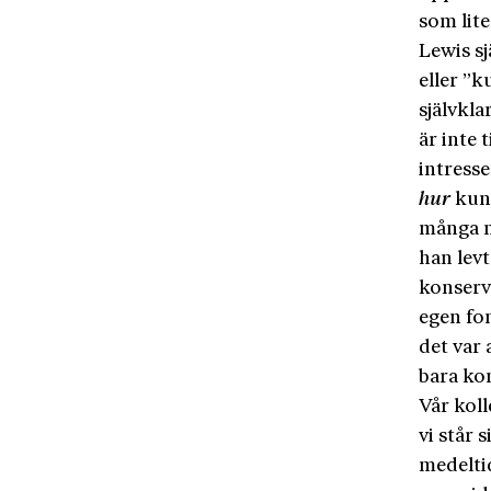
som lit
Lewis sj
eller ”k
självkla
är inte 
intresse
hur
kun
många m
han levt
konserva
egen fon
det var 
bara ko
Vår koll
vi står 
medeltid