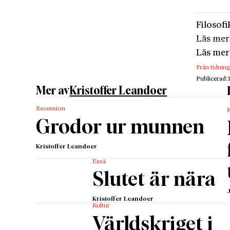
Filosofi
Läs mer
Läs mer
Från tidnin
Publicerad:
Mer av
Kristoffer Leandoer
Recension
K
Grodor ur munnen
Kristoffer Leandoer
Essä
Slutet är nära
Kristoffer Leandoer
Kultur
Världskriget i