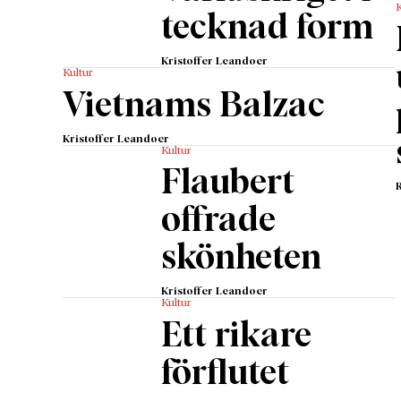
K
tecknad form
Kristoffer Leandoer
Kultur
Vietnams Balzac
Kristoffer Leandoer
Kultur
Flaubert
offrade
skönheten
Kristoffer Leandoer
Kultur
Ett rikare
förflutet