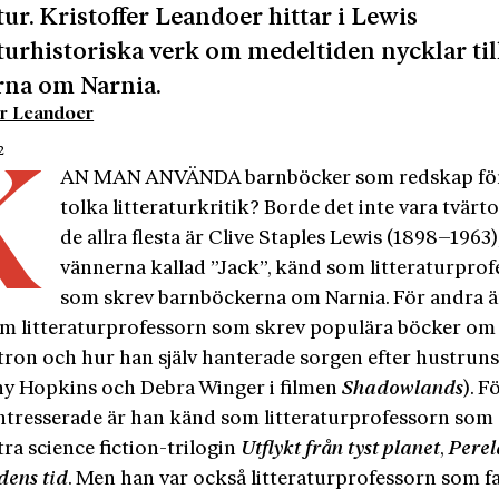
atur. Kristoffer Leandoer hittar i Lewis
aturhistoriska verk om medeltiden nycklar til
rna om Narnia.
er Leandoer
2
K
AN MAN ANVÄNDA barnböcker som redskap för
tolka litteraturkritik? Borde det inte vara tvär
de allra flesta är Clive Staples Lewis (1898–1963)
vännerna kallad ”Jack”, känd som litteraturpro
som skrev barnböckerna om Narnia. För andra ä
m litteraturprofessorn som skrev populära böcker om
 tron och hur han själv hanterade sorgen efter hustrun
y Hopkins och Debra Winger i filmen
Shadowlands
). F
intresserade är han känd som litteraturprofessorn som
ra science fiction-trilogin
Utflykt från tyst planet
,
Pere
dens tid
. Men han var också litteraturprofessorn som f