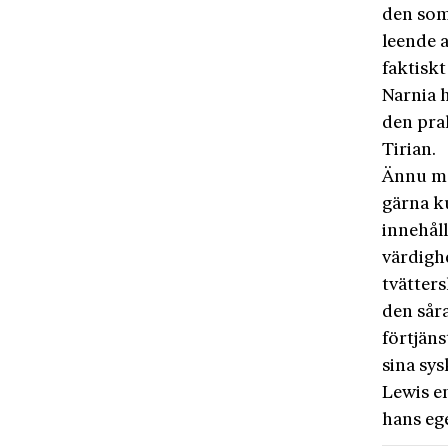
den som 
leende a
faktiskt
Narnia 
den pra
Tirian.
Ännu mä
gärna k
innehåll
värdigh
tvätter
den såra
förtjän
sina sys
Lewis e
hans eg