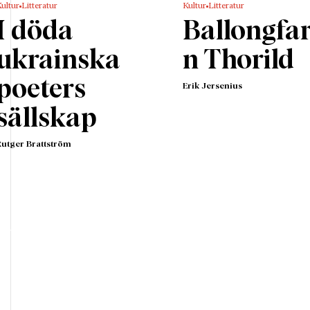
ultur
Litteratur
Kultur
Litteratur
I döda
Ballongfa
ukrainska
n Thorild
poeters
Erik Jersenius
sällskap
Rutger Brattström