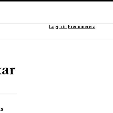
Logga in
Prenumerera
kar
ns