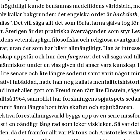
e högtidligt kunde benämnas medeltidens världsbild, 
älv kallar bakgrunden: det engelska ordet är
backcloth
,
uliss”. Det vill säga allt det som författarna själva tog för
rt. Återigen är det praktiska överväganden som styr Lew
tidens vetenskapliga, filosofiska och religiösa avantgar
rar, utan det som har blivit allmängiltigt. Han är intres
skap uppstår och hur den
fungerar
: det vill säga vad ti
änniskor under en viss given tid anser vara kunskap.
 lite senare och lite längre söderut samt varit något mi
tivt inbäddad, hade han nog kallats mentalitetshistori
d innehåller gott om Freud men rätt lite Einstein, säge
alltså 1964, sannolikt har forskningens spjutspets seda
mmit ännu längre bort från skaftet och spjutbäraren.
ektiva föreställningsvärld byggs upp av en serie missfö
sist i en oändligt lång rad som leker viskleken. Så var de
en, då det framför allt var Platons och Aristoteles vis