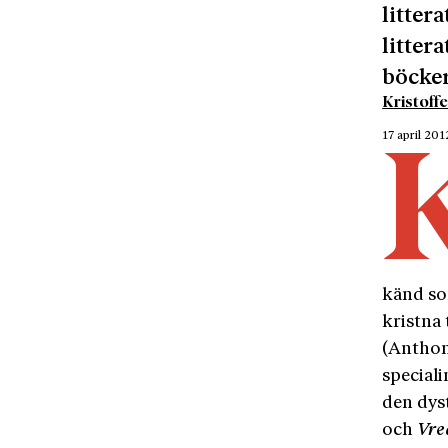
litter
litter
böcke
Kristoff
17 april 201
känd so
kristna
(Anthon
special
den dyst
och
Vre