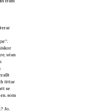
lis fram
terar
gar”.
niskor
are, utan
k
n
rallt
h tittar
att se
en, som
? Jo,