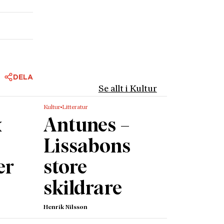
DELA
Se allt i Kultur
Kultur
Litteratur
k
Antunes –
Lissabons
er
store
skildrare
Henrik Nilsson