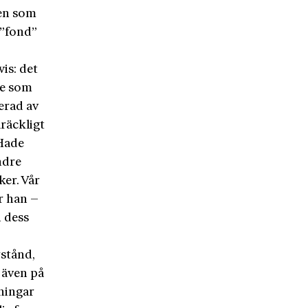
men som
 ”fond”
is: det
de som
serad av
llräckligt
 Hade
ndre
ker. Vår
r han –
n dess
rstånd,
t även på
kningar