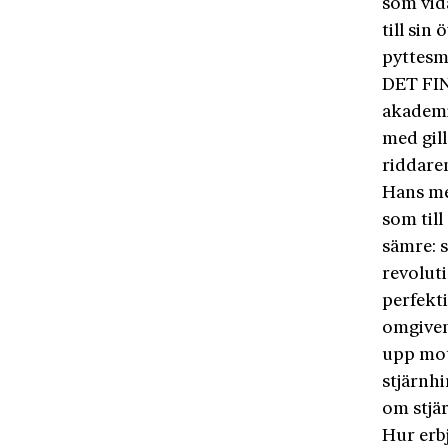
som vid
till sin
pyttesm
DET FIN
akademi
med gill
riddaren
Hans me
som till
sämre: s
revolut
perfekt
omgiven 
upp mot 
stjärnh
om stjär
Hur erb