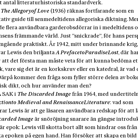
t antal litteraturhistoriska standardverk.
t
The
Allegory
of
Love
(1936) räknas fortfarande som en
ativ guide till senmedeltidens allegoriska diktning. M
de flera användbara garderobsdörrar in i medeltidens 
nsens främmande värld. Just ”snickrade”, för hans pers
mgående praktiskt. År 1942, mitt under brinnande krig
rar Lewis den briljanta
A
Preface
to
Paradise
Lost
, där ha
 att det första man måste veta för att kunna bedöma et
, vare sig det är en korkskruv eller en katedral, är vad 
. Därpå kommer den fråga som fyller större delen av bok
pisk dikt, och hur använder man den?
 SAK i
The
Discarded
Image
från 1964, med undertitel
ction
to
Medieval and
Renaissance
Literature
: vad som
rar Lewis är att ge läsaren användbara redskap för att lä
carded
Image
är snöröjning snarare än gängse introdukt
rär epok: Lewis vill skotta bort allt som hindrar oss från
a epoken på egen hand. Han försöker att skapa en bild 