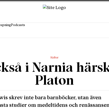
jupning
Podcasts
Kultur
kså i Narnia härs
Platon
wis skrev inte bara barnböcker, utan även
sta studier om medeltidens och renässanse