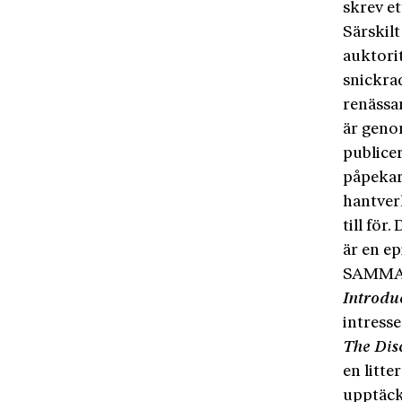
skrev et
Särskil
auktorit
snickra
renässa
är geno
publice
påpekar
hantverk
till för
är en e
SAMMA
Introdu
intresse
The
Dis
en litte
upptäck