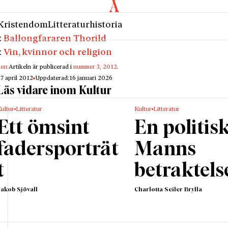
Kristendom
Litteraturhistoria
:
Ballongfararen Thorild
:
Vin, kvinnor och religion
gen:
Artikeln är publicerad i
nummer 3, 2012
.
17 april 2012
Uppdaterad:
16 januari 2026
Läs vidare inom Kultur
ultur
Litteratur
Kultur
Litteratur
Ett ömsint
En politis
fadersporträt
Manns
t
betraktels
Jakob Sjövall
Charlotta Seiler Brylla