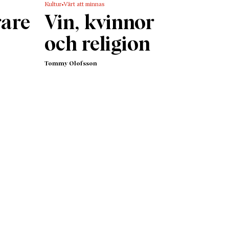
Kultur
Värt att minnas
rare
Vin, kvinnor
och religion
Tommy Olofsson