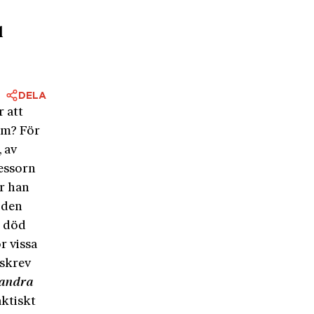
l
DELA
 att
tom? För
, av
fessorn
r han
 den
s död
ör vissa
 skrev
landra
aktiskt