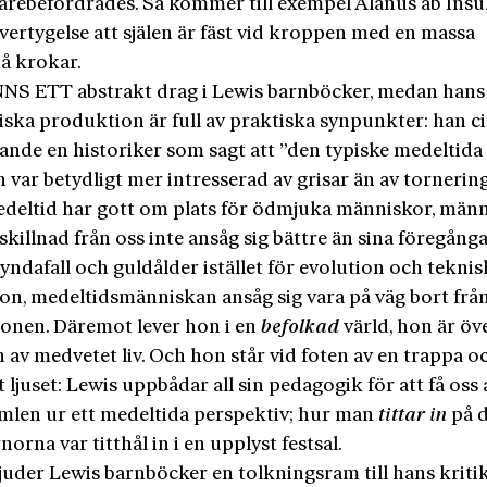
arebefordrades. Så kommer till exempel Alanus ab Insu
 övertygelse att själen är fäst vid kroppen med en massa
å krokar.
NS ETT abstrakt drag i Lewis barnböcker, medan hans
ska produktion är full av praktiska synpunkter: han ci
ande en historiker som sagt att ”den typiske medeltida
 var betydligt mer intresserad av grisar än av tornerin
deltid har gott om plats för ödmjuka människor, män
 skillnad från oss inte ansåg sig bättre än sina föregång
yndafall och guldålder istället för evolution och teknis
ion, medeltidsmänniskan ansåg sig vara på väg bort frå
ionen. Däremot lever hon i en
befolkad
värld, hon är öve
av medvetet liv. Och hon står vid foten av en trappa oc
ljuset: Lewis uppbådar all sin pedagogik för att få oss 
imlen ur ett medeltida perspektiv; hur man
tittar in
på d
norna var titthål in i en upplyst festsal.
juder Lewis barnböcker en tolkningsram till hans kritik