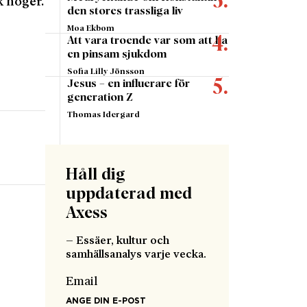
k höger.
den stores trassliga liv
Moa Ekbom
Att vara troende var som att ha
en pinsam sjukdom
Sofia Lilly Jönsson
Jesus – en influerare för
generation Z
Thomas Idergard
Håll dig
uppdaterad med
Axess
– Essäer, kultur och
samhällsanalys varje vecka.
Email