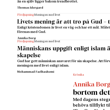
än en själv ligger bakom trendbrottet.
Thomas Idergard
Fördjupning
Meningen med livet
Livets mening är att tro på Gud – t
Enligt kristendomen är livet en väg och har ett mål. Målet 
förenas med Gud.
Annika Borg
Fördjupning
Meningen med livet
Människans uppgift enligt islam ä
skapelse
Gud har gett människan ansvaret för sin skapelse. Att för
meningen med livet enligt islam.
Mohammad Fazlhashemi
Krönika
Annika Bor
bortom det
Med dagens stegr
behöva tillflykt 