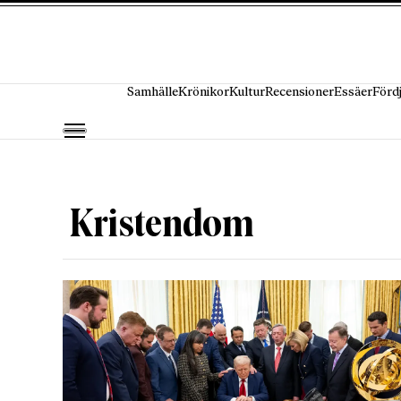
Hoppa till innehåll
Samhälle
Krönikor
Kultur
Recensioner
Essäer
Förd
Kristendom