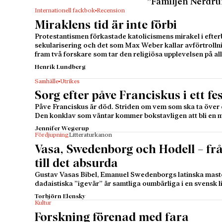
”Familjen Nerdru
Internationell fackbok
Recension
Miraklens tid är inte förbi
Protestantismen förkastade katolicismens mirakel i efterb
sekularisering och det som Max Weber kallar avförtrolln
fram två forskare som tar den religiösa upplevelsen på all
Henrik Lundberg
Samhälle
Utrikes
Sorg efter påve Franciskus i ett f
Påve Franciskus är död. Striden om vem som ska ta över 
Den konklav som väntar kommer bokstavligen att bli en
Jennifer Wegerup
Fördjupning
Litteraturkanon
Vasa, Swedenborg och Hodell – fr
till det absurda
Gustav Vasas Bibel, Emanuel Swedenborgs latinska mast
dadaistiska ”igevär” är samtliga oumbärliga i en svensk l
Torbjörn Elensky
Kultur
Forskning förenad med fara