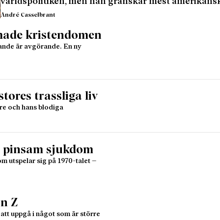
världspolitiken, men han granskar mest amerikans
André Casselbrant
rmade kristendomen
kande är avgörande. En ny
ores trassliga liv
are och hans blodiga
en pinsam sjukdom
m utspelar sig på 1970-talet –
on Z
m att uppgå i något som är större