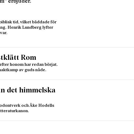
m” erbjuder.
iblisk tid, vilket bäddade för
ing. Henrik Lundberg lyfter
var.
estklätt Rom
efter honom har redan börjat.
 maktkamp av guds nåde.
ån det himmelska
odont­verk och Åke Hodells
itteraturkanon.