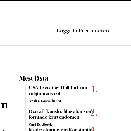
Logga in
Prenumerera
Mest lästa
USA-fixerat av Halldorf om
religionens roll
André Casselbrant
om
Den afrikanske filosofen som
formade kristendomen
Carl Rudbeck
Medryckande om Konstantin