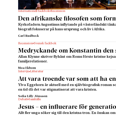
Internationell fackbok
Recension
Den afrikanske filosofen som fo
Kyrkofadern Augustinus inflytande på västerländskt ­tän­
biografi fokuserar på hans ursprung och liv i Afrika.
Carl Rudbeck
Recension
Svensk fackbok
Medryckande om Konstantin den st
Allan Klynne skriver flyhänt om Roms förste kristne kejs
familjerelationer.
Moa Ekbom
Intervju
Litteratur
Att vara troende var som att ha 
Ylva Eggehorn är aktuell med en självbiografisk roman so
en tid då det var stigmatiserat att vara kristen.
Sofia Lilly Jönsson
Debatt
Samhälle
Jesus – en influerare för generati
Allt fler unga söker sig till den kristna tron. En önskan o