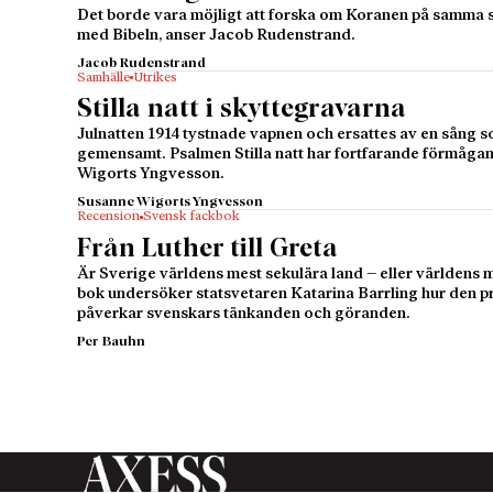
Det borde vara möjligt att forska om Koranen på samma sä
med Bibeln, anser Jacob Rudenstrand.
Jacob Rudenstrand
Samhälle
Utrikes
Stilla natt i skyttegravarna
Julnatten 1914 tystnade vapnen och ersattes av en sång 
gemensamt. Psalmen Stilla natt har fortfarande förmågan 
Wigorts Yngvesson.
Susanne Wigorts Yngvesson
Recension
Svensk fackbok
Från Luther till Greta
Är Sverige världens mest sekulära land – eller världens m
bok undersöker statsvetaren Katarina Barrling hur den 
påverkar svenskars tänkanden och göranden.
Per Bauhn