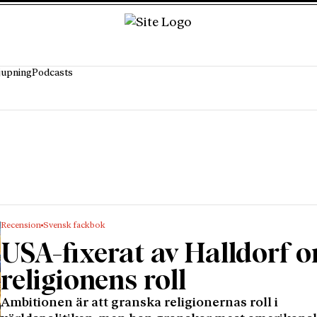
jupning
Podcasts
Recension
Svensk fackbok
USA-fixerat av Halldorf 
religionens roll
Ambitionen är att granska religionernas roll i