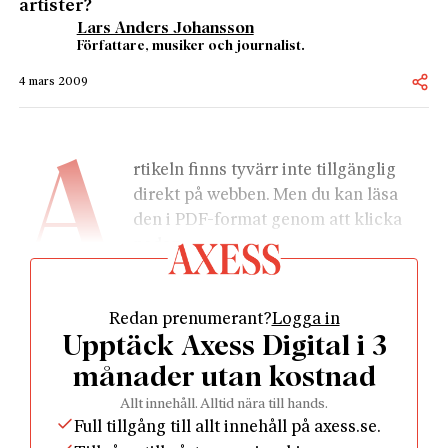
artister?
Lars Anders Johansson
Författare, musiker och journalist.
4 mars 2009
A
rtikeln finns tyvärr inte tillgänglig 
direkt på webben. Men du kan läsa 
den i PDF-format genom att klicka 
nedan.
Redan prenumerant?
Logga in
Upptäck Axess Digital i 3
månader utan kostnad
				Läs som PDF				
Allt innehåll. Alltid nära till hands.
Full tillgång till allt innehåll på axess.se.