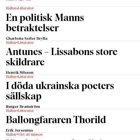
Kultur
Litteratur
En politisk Manns
betraktelser
Charlotta Seiler Brylla
Kultur
Litteratur
Antunes – Lissabons store
skildrare
Henrik Nilsson
Kultur
Litteratur
I döda ukrainska poeters
sällskap
Rutger Brattström
Kultur
Litteratur
Ballongfararen Thorild
Erik Jersenius
Kultur
Värt att minnas