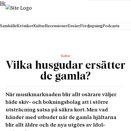
Hoppa till innehåll
Samhälle
Krönikor
Kultur
Recensioner
Essäer
Fördjupning
Podcasts
Kultur
Vilka husgudar ersätter
de gamla?
När musikmarknaden blir allt osärare väljer
både skiv- och bokningsbolag att i större
utsträcning satsa på säkra kort. Men vad
händer med utbudet när de gamla hjältarna
blir allt äldre och de nya utgörs av Idol-