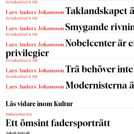
Krönika
Stad & Stil
Taklandskapet ä
Lars Anders Johansson
Krönika
Stad & Stil
Smygande rivnin
Lars Anders Johansson
Krönika
Stad & Stil
Nobelcenter är 
Lars Anders Johansson
privilegier
Krönika
Stad & Stil
Trä behöver inte
Lars Anders Johansson
Krönika
Stad & Stil
Modernisterna ä
Lars Anders Johansson
Läs vidare inom Kultur
Kultur
Litteratur
Ett ömsint fadersporträtt
Jakob Sjövall