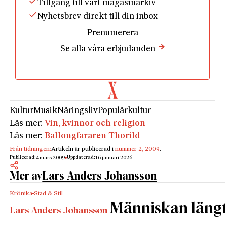
Tillgång till vårt magasinarkiv
Nyhetsbrev direkt till din inbox
Prenumerera
Se alla våra erbjudanden
Kultur
Musik
Näringsliv
Populärkultur
Läs mer:
Vin, kvinnor och religion
Läs mer:
Ballongfararen Thorild
Från tidningen:
Artikeln är publicerad i
nummer 2, 2009
.
Publicerad:
Uppdaterad:
4 mars 2009
16 januari 2026
Mer av
Lars Anders Johansson
Krönika
Stad & Stil
Människan längta
Lars Anders Johansson