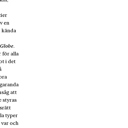
kin,
cier
v en
k kända
e
Globe
.
för alla
t i det
å
ora
rgaranda
nsåg att
e styras
srätt
la typer
r var och