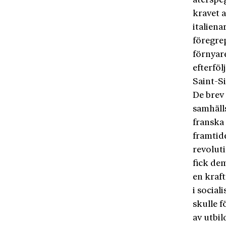
återspe
kravet 
italien
föregre
förnyar
efterföl
Saint-S
De brev
samhälls
franska
framtide
revolut
fick de
en kraft
i social
skulle f
av utbil