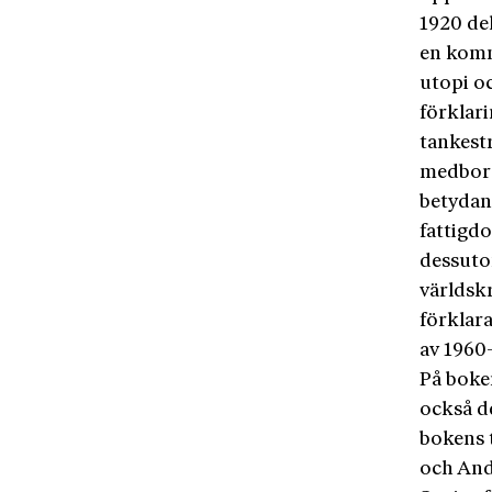
1920 del
en komm
utopi oc
förklari
tankest
medborg
betydan
fattigd
dessuto
världskr
förklar
av 1960-
På boke
också de
bokens t
och And