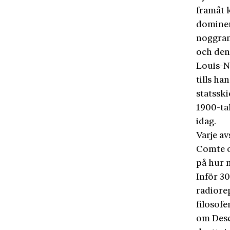
framåt k
dominer
noggran
och den
Louis-N
tills ha
statsski
1900-ta
idag.
Varje av
Comte o
på hur m
Inför 3
radiorep
filosof
om Desca