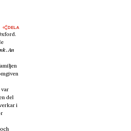
DELA
Oxford.
de
nk. An
familjen
 omgiven
 var
en del
verkar i
ör
 och