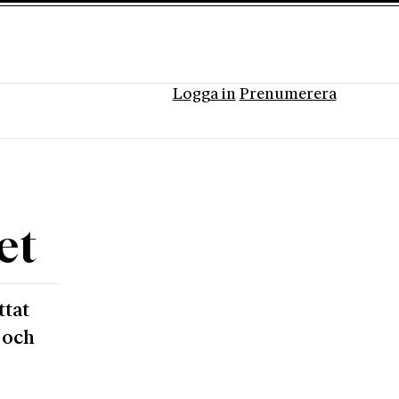
Logga in
Prenumerera
et
ttat
 och