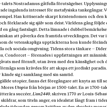
0-talets Nostradamus gåtfulla förutsägelser. Upplysning
ade ingalunda intresset för metafysiska tankegångar. V
exempel. Han kritiserade skarpt kristendomen och den 
ch förklarade sig själv som deist. Världens gång följde 
 en gång fastslagit. Detta lämnade i dubbel bemärkelse
niskan att påverka den framtida utvecklingen. Det var 
nom de vetenskapliga upptäckterna hon kunde förändr
la och sociala omgivning. Tidens stora tänkare – Dider
u, Condorcet – förenades i uppfattningen att människ
gåvats med förnuft, utan även med den känslighet och 
vförmåga som krävdes för att skapa ett jordiskt paradis
r kände sig i samklang med sin samtid.
gällde utopier, fanns det föregångare att knyta an till 
 Mores
Utopia
från början av 1500-talet. En av 1700-tal
litterära succéer,
L’an
2440
, skriven 1770 av Louis-Sébas
 skildrar, som titeln anger, en idealstat långt fram i tid