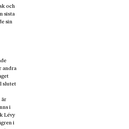
isk och
 sista
de sin
ade
r andra
aget
 slutet
 är
nns i
ck Lévy
gren i