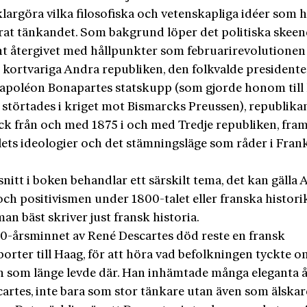
largöra vilka filosofiska och vetenskapliga idéer som 
at tänkandet. Som bakgrund löper det politiska skeen
t återgivet med hållpunkter som februarirevolutionen
 kortvariga Andra republiken, den folkvalde president
apoléon Bonapartes statskupp (som gjorde honom till 
n störtades i kriget mot Bismarcks Preussen), republika
ck från och med 1875 i och med Tredje republiken, fram 
lets ideologier och det stämningsläge som råder i Fran
snitt i boken behandlar ett särskilt tema, det kan gälla
ch positivismen under 1800-talet eller franska histori
an bäst skriver just fransk historia.
00-årsminnet av René Descartes död reste en fransk
orter till Haag, för att höra vad befolkningen tyckte o
en som länge levde där. Han inhämtade många eleganta å
rtes, inte bara som stor tänkare utan även som älskare