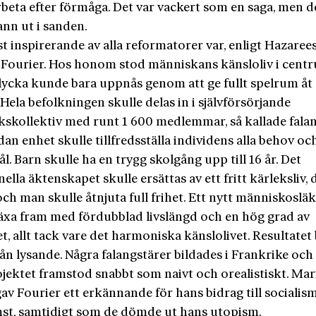
rbeta efter förmåga. Det var vackert som en saga, men d
ann ut i sanden.
 inspirerande av alla reformatorer var, enligt Hazaree
 Fourier. Hos honom stod människans känsloliv i cent
lycka kunde bara uppnås genom att ge fullt spelrum åt 
. Hela befolkningen skulle delas in i självförsörjande
kskollektiv med runt 1 600 medlemmar, så kallade falan
dan enhet skulle tillfredsställa individens alla behov oc
. Barn skulle ha en trygg skolgång upp till 16 år. Det
nella äktenskapet skulle ersättas av ett fritt kärleksliv, 
ch man skulle åtnjuta full frihet. Ett nytt människoslä
växa fram med fördubblad livslängd och en hög grad av
et, allt tack vare det harmoniska känslolivet. Resultatet 
rån lysande. Några falangstärer bildades i Frankrike och
jektet framstod snabbt som naivt och orealistiskt. Ma
av Fourier ett erkännande för hans bidrag till socialis
t, samtidigt som de dömde ut hans utopism.