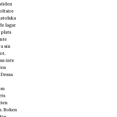
stiden
oltaire
katolska
de lagar
 plats
inte
a sin
ot,
an inte
den
. Dessa
som
ets
tien
en. Boken