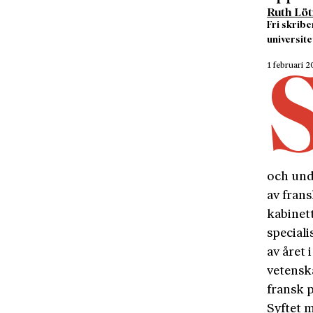
Ruth Lö
Fri skribe
universite
1 februari 
och und
av frans
kabinet
speciali
av året 
vetenska
fransk p
Syftet m