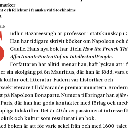
tmarker
nt och fd lektor i franska vid Stockholms
t.
2016
S
udhir Hazareesingh är professor i statskunskap i 
Han har tidigare skrivit böcker om Napoleon och 
Gaulle. Hans nya bok har titeln
How
the
French
Thi
Affectionate
Portrait
of
an
Intellectual
People
.
Författaren har alltid, menar han, haft lyckan att i 
er sin skolgång på ön Mauritius, där han är född, vara
k kultur och litteratur. Fadern var historiker och
tssekreterare till dåvarande premiärministern. Brodern
st på Napoleon Bonaparte. Numera tillbringar han själv 
i Paris, där han har goda kontakter med förlag och med
pliga tidskrifter. Det är 40 år av passionerat intresse f
olitik och kultur som resulterat i en bok.
ed boken är att för varje sekel från och med 1600-talet