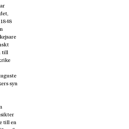
har
det,
 1848
en
kejsare
nskt
till
krike
 Auguste
kers syn
m
sikter
 till en