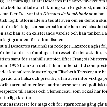
g. Det märkliga är att Descartes inte skrev mycket om fi
rsta bok handlade om fäktning som krigskonst, men fr
matiker. Det var i sin
Discours de la
méthode
som han
isk logik utformade sin tes att även om en demon skul
tt dra felaktiga slutsatser, så kunde han med absolut 
 en sak: han är en existerande varelse och han tänker. 
n lagt grunden för rationalismen.
st till Descartes rationalism redogör Hazareesingh i fö
för helt andra strömningar: intresset för det ockulta, as
ritism samt för samhällsutopier. Efter François Mitterr
anuari 1996 framkom det att han under sin tid som pres
det konsulterade astrologen Elisabeth Teissier, inte ba
ga råd om hälsa och privatliv, utan även inför viktiga p
 Författaren nämner även andra personer med politiskt 
espierre till Jaurès och Clemenceau, som också har förl
aturliga krafter.
nnens intresse för magi och för stjärnornas gång går t