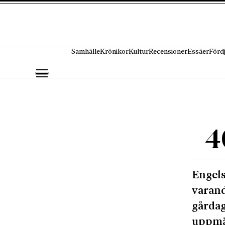
Hoppa till innehåll
Samhälle
Krönikor
Kultur
Recensioner
Essäer
Förd
4
Engels
varand
gårdag
uppmär