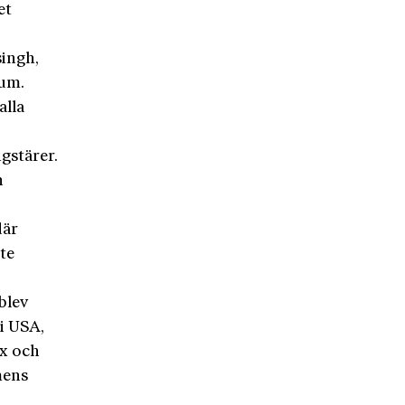
et
singh,
rum.
alla
gstärer.
h
där
kte
blev
 i USA,
rx och
mens