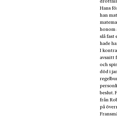
drottnin
Hans fö
han mate
matemat
honom a
slå fast
hade ha
I kontra
avsnitt 
och spi
död i j
regelbun
personli
beslut.
från Rob
på övern
Fransmä