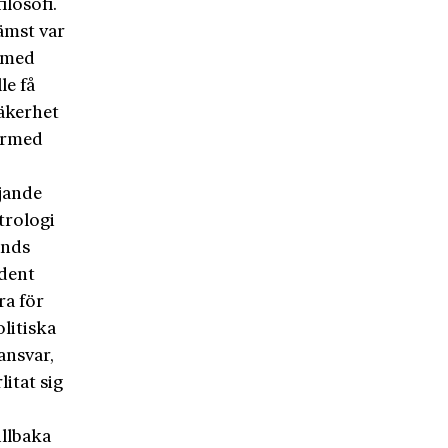
losofi.
ämst var
 med
le få
säkerhet
Därmed
ljande
trologi
ands
ident
ra för
olitiska
ansvar,
itat sig
illbaka