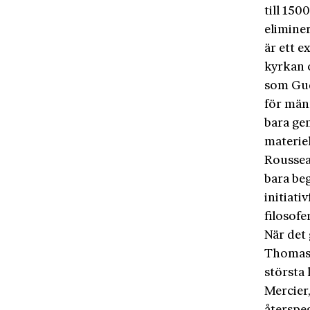
till 150
eliminer
är ett 
kyrkan o
som Gud
för män
bara ge
materiel
Roussea
bara be
initiati
filosofe
När det 
Thomas
största 
Mercier,