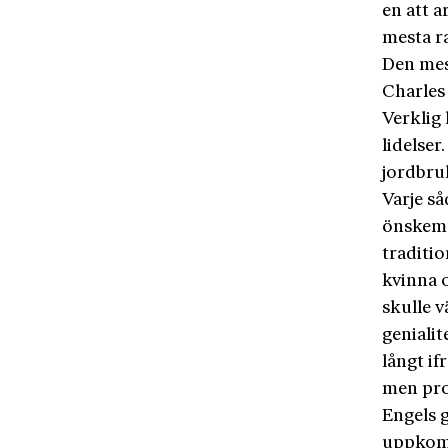
en att a
mesta r
Den mest
Charles
Verklig 
lidelser
jordbru
Varje så
önskemål
traditio
kvinna o
skulle 
genialit
långt if
men pro
Engels g
uppkoms