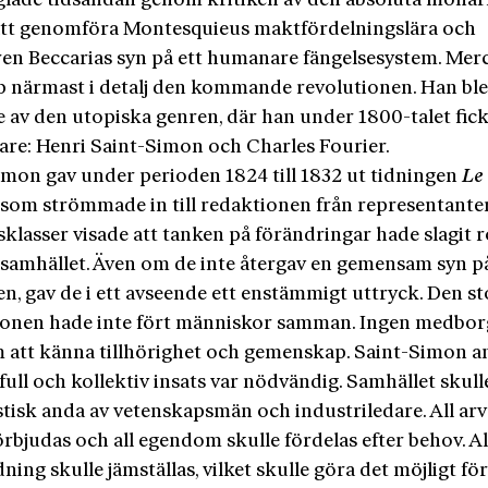
glade tidsandan genom kritiken av den absoluta monar
att genomföra Montesquieus maktfördelningslära och
aren Beccarias syn på ett humanare fängelsesystem. Mer
p närmast i detalj den kommande revolutionen. Han ble
e av den utopiska genren, där han under 1800-talet fic
jare: Henri Saint-Simon och Charles Fourier.
imon gav under perioden 1824 till 1832 ut tidningen
L
 som strömmade in till redaktionen från representanter 
klasser visade att tanken på förändringar hade slagit ro
 samhället. Även om de inte återgav en gemensam syn p
n, gav de i ett avseende ett enstämmigt uttryck. Den st
ionen hade inte fört människor samman. Ingen medbo
m att känna tillhörighet och gemenskap. Saint-Simon a
full och kollektiv insats var nödvändig. Samhället skull
istisk anda av vetenskapsmän och industriledare. All arv
örbjudas och all egendom skulle fördelas efter behov. Al
dning skulle jämställas, vilket skulle göra det möjligt fö