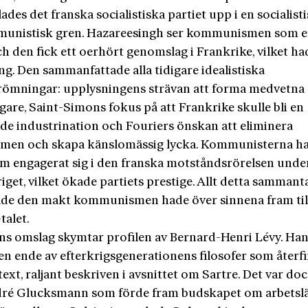
ades det franska socialistiska partiet upp i en socialist
unistisk gren. Hazareesingh ser kommunismen som en
h den fick ett oerhört genomslag i Frankrike, vilket ha
ng. Den sammanfattade alla tidigare idealistiska
römningar: upplysningens strävan att forma medvetna
are, Saint-Simons fokus på att Frankrike skulle bli en
de industrination och Fouriers önskan att eliminera
omen och skapa känslomässig lycka. Kommunisterna h
m engagerat sig i den franska motståndsrörelsen unde
iget, vilket ökade partiets prestige. Allt detta sammant
ade den makt kommunismen hade över sinnena fram till
talet.
ns omslag skymtar profilen av Bernard-Henri Lévy. Han
n ende av efterkrigsgenerationens filosofer som återfi
ext, raljant beskriven i avsnittet om Sartre. Det var do
ré Glucksmann som förde fram budskapet om arbetslä