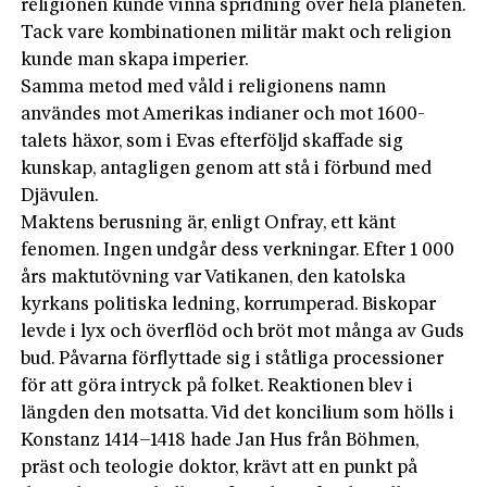
religionen kunde vinna spridning över hela planeten.
Tack vare kombinationen militär makt och religion
kunde man skapa imperier.
Samma metod med våld i religionens namn
användes mot Amerikas indianer och mot 1600-
talets häxor, som i Evas efterföljd skaffade sig
kunskap, antagligen genom att stå i förbund med
Djävulen.
Maktens berusning är, enligt Onfray, ett känt
fenomen. Ingen undgår dess verkningar. Efter 1 000
års maktutövning var Vatikanen, den katolska
kyrkans politiska ledning, korrumperad. Biskopar
levde i lyx och överflöd och bröt mot många av Guds
bud. Påvarna förflyttade sig i ståtliga processioner
för att göra intryck på folket. Reaktionen blev i
längden den motsatta. Vid det koncilium som hölls i
Konstanz 1414–1418 hade Jan Hus från Böhmen,
präst och teologie doktor, krävt att en punkt på