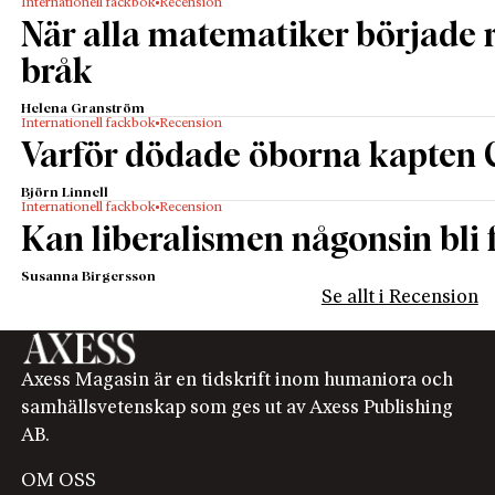
Internationell fackbok
Recension
När alla matematiker började
bråk
Helena Granström
Internationell fackbok
Recension
Varför dödade öborna kapten 
Björn Linnell
Internationell fackbok
Recension
Kan liberalismen någonsin bli f
Susanna Birgersson
Se allt i Recension
Axess Magasin är en tidskrift inom humaniora och
samhällsvetenskap som ges ut av Axess Publishing
AB.
OM OSS