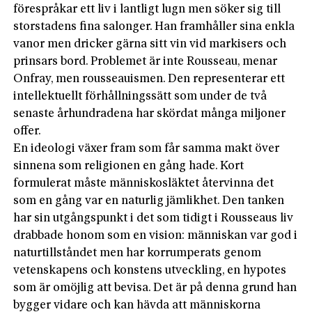
förespråkar ett liv i lantligt lugn men söker sig till
storstadens fina salonger. Han framhåller sina enkla
vanor men dricker gärna sitt vin vid markisers och
prinsars bord. Problemet är inte Rousseau, menar
Onfray, men rousseauismen. Den representerar ett
intellektuellt förhållningssätt som under de två
senaste århundradena har skördat många miljoner
offer.
En ideologi växer fram som får samma makt över
sinnena som religionen en gång hade. Kort
formulerat måste människosläktet återvinna det
som en gång var en naturlig jämlikhet. Den tanken
har sin utgångspunkt i det som tidigt i Rousseaus liv
drabbade honom som en vision: människan var god i
naturtillståndet men har korrumperats genom
vetenskapens och konstens utveckling, en hypotes
som är omöjlig att bevisa. Det är på denna grund han
bygger vidare och kan hävda att människorna