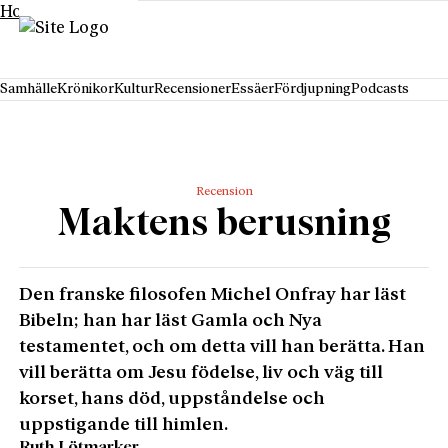
Hoppa till innehåll
Samhälle
Krönikor
Kultur
Recensioner
Essäer
Fördjupning
Podcasts
Recension
Maktens berusning
Den franske filosofen Michel Onfray har läst
Bibeln; han har läst Gamla och Nya
testamentet, och om detta vill han berätta. Han
vill berätta om Jesu födelse, liv och väg till
korset, hans död, uppståndelse och
uppstigande till himlen.
Ruth Lötmarker