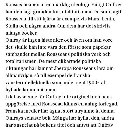
Rousseauismen är en märklig ideologi. Enligt Onfray
har den lagt grunden för totalitarismen. De som tagit
Rousseau till sitt hjärta är exempelvis Marx, Lenin,
Stalin och några andra. Om dem har det skrivits
många böcker.
Onfray är ingen historiker och även om han vore
det, skulle han inte vara den förste som påpekar
sambandet mellan Rousseaus politiska verk och
totalitarismen. De mest olikartade politiska
riktningar har kunnat åberopa Rousseaus lära om
allmänviljan, så till exempel de franska
vänsterintellektuella som under sent 1900-tal
hyllade kommunismen.
I det avseendet är Onfray inte originell och hans
uppgörelse med Rousseau känns en aning förlegad.
Franska medier har ägnat stort utrymme åt denna
Onfrays senaste bok. Många har hyllat den, andra
har anspelat på bokens titel och antytt att Onfray