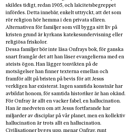
skildes tidigt, redan 1905, och laïcitetsbegreppet
infördes. Detta innebär, enkelt uttryckt, att det som
rör religion hör hemma i den privata sfären.
Alternativen för familjer som vill bygga sitt liv på
kristen grund är kyrkans katekesundervisning eller
religiösa friskolor.
Dessa familjer bör inte läsa Onfrays bok, för ganska
snart framgår det att han läser evangelierna med en
ateists ögon. Han lägger tonvikten på de
motsägelser han finner texterna emellan och
framför allt på bristen på bevis för att Jesus
verkligen har existerat. Ingen samtida konstnär har
avbildat honom, för samtida historiker är han okänd.
För Onfray är allt en vacker fabel, en hallucination.
Han är medveten om att Jesus fortfarande har
miljarder av disciplar på vår planet, men en kollektiv
hallucination är trots allt en hallucination.
Civilisationer byggs upp, menar Onfray, runt