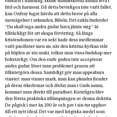
omsatts i handling, skulle människorna kunna leva i
frid och harmoni. Då detta bevisligen inte varit fallet,
kan Onfray lugnt hävda att detta beror på alla
motsägelser i urkunden, Bibeln. Det enkla budordet
”Du skall inga andra gudar hava jämte mig” är
tillräckligt för att skapa förvirring. Så länge
kristendomen var en sekt hade dess medlemmar
varit pacifister men nu, när den kristna kyrkan står
på höjden av sin makt, tolkar man vissa budskap mer
bokstavligt. Om den ende guden inte accepterar
andra gudar, löser man problemet genom att
tillintetgöra dessa. Samtidigt gör man uppenbara
vinster: man vinner mark, man kan plundra fiender
på deras rikedomar och dödar man i Guds namn,
kommer man direkt till paradiset. Korstågen blev
den första praktiska tillämpningen av denna doktrin.
De pågick i mer än 200 år och gav i sin tur upphov
till ett nytt ideal. Det var med krigiska medel som