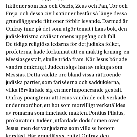
fiktioner som Isis och Osiris, Zeus och Pan, Tor och
Freja, och dessa civilisationer består så länge dessa
grundläggande fiktioner förblir levande. Därmed är
Onfray inne på det som utgör temat i hans bok, den
judisk-kristna civilisationens uppgång och fall.
De tidiga religiösa ledarna för det judiska folket,
profeterna, hade förkunnat att en mäktig konung, en
Messiasgestalt, skulle träda fram. När Jesus började
vandra omkring i Judeen sågs han av många som
Messias. Detta väckte oro bland vissa rättroende
judiska partier, som fariséerna och saddukéerna,
vilka förväntade sig en mer imponerande gestalt.
Onfray poängterar att Jesus vandrade och verkade
under mordhot, ett hot som motvilligt verkställdes
av romarna som innehade makten. Pontius Pilatus,
prokurator i Judéen, utfärdade dödsdomen över
Jesus, men det var judarna som ville se honom
korsfäst. Här grundläggs, enligt Onfray, den