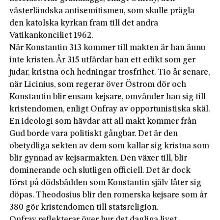
västerländska antisemitismen, som skulle prägla
den katolska kyrkan fram till det andra
Vatikankonciliet 1962.
När Konstantin 313 kommer till makten är han ännu
inte kristen. År 315 utfärdar han ett edikt som ger
judar, kristna och hedningar trosfrihet. Tio år senare,
när Licinius, som regerar över Östrom dör och
Konstantin blir ensam kejsare, omvänder han sig till
kristendomen, enligt Onfray av opportunistiska skäl.
En ideologi som hävdar att all makt kommer från
Gud borde vara politiskt gångbar. Det är den
obetydliga sekten av dem som kallar sig kristna som
blir gynnad av kejsarmakten. Den växer till, blir
dominerande och slutligen officiell. Det är dock
först på dödsbädden som Konstantin själv låter sig
döpas. Theodosius blir den romerska kejsare som år
380 gör kristendomen till statsreligion.
Onfray reflekterar över hur det dagliga livet