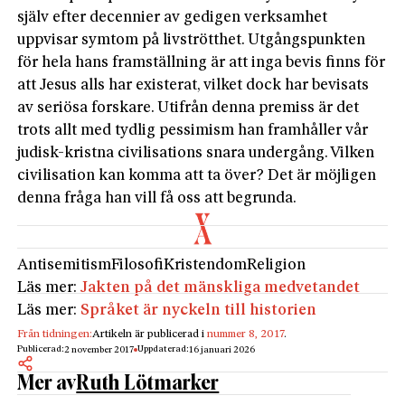
själv efter decennier av gedigen verksamhet
uppvisar symtom på livströtthet. Utgångspunkten
för hela hans framställning är att inga bevis finns för
att Jesus alls har existerat, vilket dock har bevisats
av seriösa forskare. Utifrån denna premiss är det
trots allt med tydlig pessimism han framhåller vår
judisk-kristna civilisations snara undergång. Vilken
civilisation kan komma att ta över? Det är möjligen
denna fråga han vill få oss att begrunda.
Antisemitism
Filosofi
Kristendom
Religion
Läs mer:
Jakten på det mänskliga medvetandet
Läs mer:
Språket är nyckeln till historien
Från tidningen:
Artikeln är publicerad i
nummer 8, 2017
.
Publicerad:
Uppdaterad:
2 november 2017
16 januari 2026
Mer av
Ruth Lötmarker