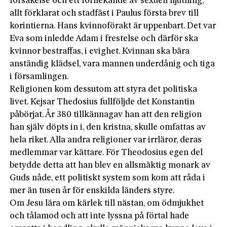
försakelse och ett förnekande av sexuell njutning,
allt förklarat och stadfäst i Paulus första brev till
korintierna. Hans kvinnoförakt är uppenbart. Det var
Eva som inledde Adam i frestelse och därför ska
kvinnor bestraffas, i evighet. Kvinnan ska bära
anständig klädsel, vara mannen underdånig och tiga
i församlingen.
Religionen kom dessutom att styra det politiska
livet. Kejsar Thedosius fullföljde det Konstantin
påbörjat. År 380 tillkännagav han att den religion
han själv döpts in i, den kristna, skulle omfattas av
hela riket. Alla andra religioner var irrläror, deras
medlemmar var kättare. För Theodosius egen del
betydde detta att han blev en allsmäktig monark av
Guds nåde, ett politiskt system som kom att råda i
mer än tusen år för enskilda länders styre.
Om Jesu lära om kärlek till nästan, om ödmjukhet
och tålamod och att inte lyssna på förtal hade