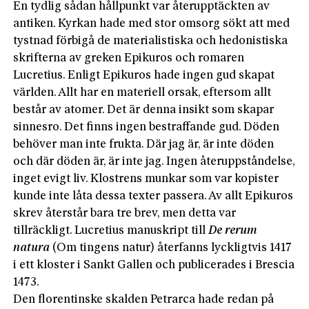
En tydlig sådan hållpunkt var återupptäckten av
antiken. Kyrkan hade med stor omsorg sökt att med
tystnad förbigå de materialistiska och hedonistiska
skrifterna av greken Epikuros och romaren
Lucretius. Enligt Epikuros hade ingen gud skapat
världen. Allt har en materiell orsak, eftersom allt
består av atomer. Det är denna insikt som skapar
sinnesro. Det finns ingen bestraffande gud. Döden
behöver man inte frukta. Där jag är, är inte döden
och där döden är, är inte jag. Ingen återuppståndelse,
inget evigt liv. Klostrens munkar som var kopister
kunde inte låta dessa texter passera. Av allt Epikuros
skrev återstår bara tre brev, men detta var
tillräckligt. Lucretius manuskript till
De rerum
natura
(Om tingens natur) återfanns lyckligtvis 1417
i ett kloster i Sankt Gallen och publicerades i Brescia
1473.
Den florentinske skalden Petrarca hade redan på