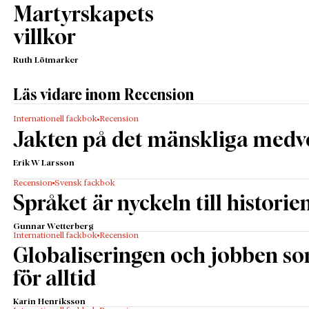
Martyrskapets
villkor
Ruth Lötmarker
Läs vidare inom Recension
Internationell fackbok
Recension
Jakten på det mänskliga medv
Erik W Larsson
Recension
Svensk fackbok
Språket är nyckeln till historie
Gunnar Wetterberg
Internationell fackbok
Recension
Globaliseringen och jobben s
för alltid
Karin Henriksson