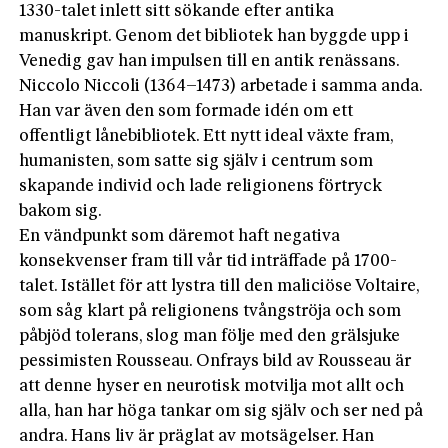
1330-talet inlett sitt sökande efter antika
manuskript. Genom det bibliotek han byggde upp i
Venedig gav han impulsen till en antik renässans.
Niccolo Niccoli (1364–1473) arbetade i samma anda.
Han var även den som formade idén om ett
offentligt lånebibliotek. Ett nytt ideal växte fram,
humanisten, som satte sig själv i centrum som
skapande individ och lade religionens förtryck
bakom sig.
En vändpunkt som däremot haft negativa
konsekvenser fram till vår tid inträffade på 1700-
talet. Istället för att lystra till den maliciöse Voltaire,
som såg klart på religionens tvångströja och som
påbjöd tolerans, slog man följe med den grälsjuke
pessimisten Rousseau. Onfrays bild av Rousseau är
att denne hyser en neurotisk motvilja mot allt och
alla, han har höga tankar om sig själv och ser ned på
andra. Hans liv är präglat av motsägelser. Han