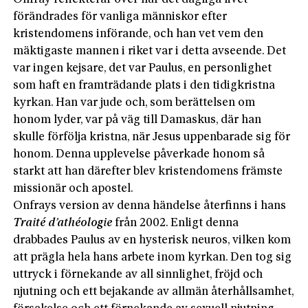
förändrades för vanliga människor efter
kristendomens införande, och han vet vem den
mäktigaste mannen i riket var i detta avseende. Det
var ingen kejsare, det var Paulus, en personlighet
som haft en framträdande plats i den tidigkristna
kyrkan. Han var jude och, som berättelsen om
honom lyder, var på väg till Damaskus, där han
skulle förfölja kristna, när Jesus uppenbarade sig för
honom. Denna upplevelse påverkade honom så
starkt att han därefter blev kristendomens främste
missionär och apostel.
Onfrays version av denna händelse återfinns i hans
Traité d’athéologie
från 2002. Enligt denna
drabbades Paulus av en hysterisk neuros, vilken kom
att prägla hela hans arbete inom kyrkan. Den tog sig
uttryck i förnekande av all sinnlighet, fröjd och
njutning och ett bejakande av allmän återhållsamhet,