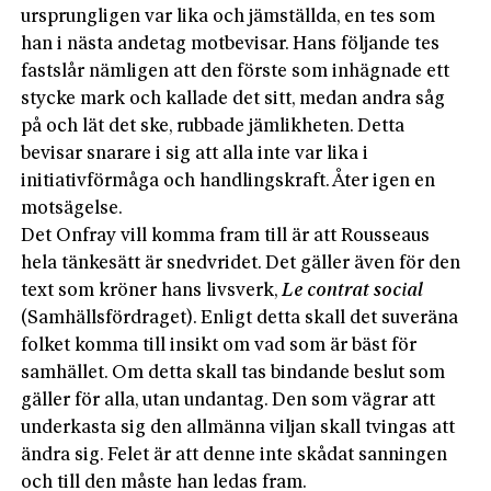
ursprungligen var lika och jämställda, en tes som
han i nästa andetag motbevisar. Hans följande tes
fastslår nämligen att den förste som inhägnade ett
stycke mark och kallade det sitt, medan andra såg
på och lät det ske, rubbade jämlikheten. Detta
bevisar snarare i sig att alla inte var lika i
initiativförmåga och handlingskraft. Åter igen en
motsägelse.
Det Onfray vill komma fram till är att Rousseaus
hela tänkesätt är snedvridet. Det gäller även för den
text som kröner hans livsverk,
Le contrat social
(Samhällsfördraget). Enligt detta skall det suveräna
folket komma till insikt om vad som är bäst för
samhället. Om detta skall tas bindande beslut som
gäller för alla, utan undantag. Den som vägrar att
underkasta sig den allmänna viljan skall tvingas att
ändra sig. Felet är att denne inte skådat sanningen
och till den måste han ledas fram.