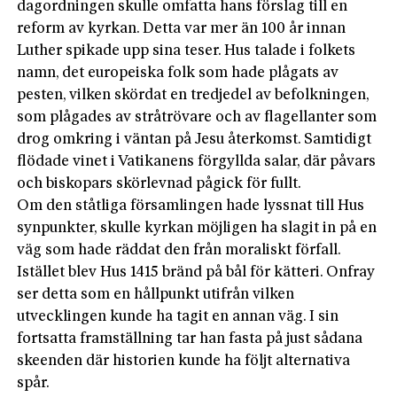
dagordningen skulle omfatta hans förslag till en
reform av kyrkan. Detta var mer än 100 år innan
Luther spikade upp sina teser. Hus talade i folkets
namn, det europeiska folk som hade plågats av
pesten, vilken skördat en tredjedel av befolkningen,
som plågades av stråtrövare och av flagellanter som
drog omkring i väntan på Jesu återkomst. Samtidigt
flödade vinet i Vatikanens förgyllda salar, där påvars
och biskopars skörlevnad pågick för fullt.
Om den ståtliga församlingen hade lyssnat till Hus
synpunkter, skulle kyrkan möjligen ha slagit in på en
väg som hade räddat den från moraliskt förfall.
Istället blev Hus 1415 bränd på bål för kätteri. Onfray
ser detta som en hållpunkt utifrån vilken
utvecklingen kunde ha tagit en annan väg. I sin
fortsatta framställning tar han fasta på just sådana
skeenden där historien kunde ha följt alternativa
spår.