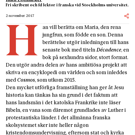
Fri skribent och fd lektor i franska vid Stockholms universitet.
2 november 2017
H
an vill berätta om Maria, den rena
jungfrun, som födde en son. Denna
berättelse utgör inledningen till hans
senaste bok med titeln
Décadence
, en
bok på sexhundra sidor, stort format.
Den utgör andra delen av hans ambitiösa projekt att
skriva en encyklopedi om världen och som inleddes
med
Cosmos
, som utkom 2015.
Den mycket utförliga framställning han ger åt Jesu
historia kan tänkas ha sin grund i det faktum att
hans landsmän i det katolska Frankrike inte läser
Bibeln, en vana som däremot grundlades av Luther i
protestantiska länder. I det allmänna franska
skolsystemet sker inte heller någon
kristendomsundervisning, eftersom stat och kyrka