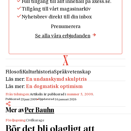
Full tillgång till allt innehåll på axess.se.
Tillgång till vårt magasinarkiv
Nyhetsbrev direkt till din inbox
Prenumerera
Se alla våra erbjudanden
Filosofi
Kulturhistoria
Språkvetenskap
Läs mer:
En undanskymd skulptris
Läs mer:
En dogmatisk optimism
Från tidningen:
Artikeln är publicerad i
nummer 5, 2009
.
Publicerad:
Uppdaterad:
23 juni 2009
16 januari 2026
Mer av
Per Bauhn
Fördjupning
Civilkurage
Bör det bli olagligt att