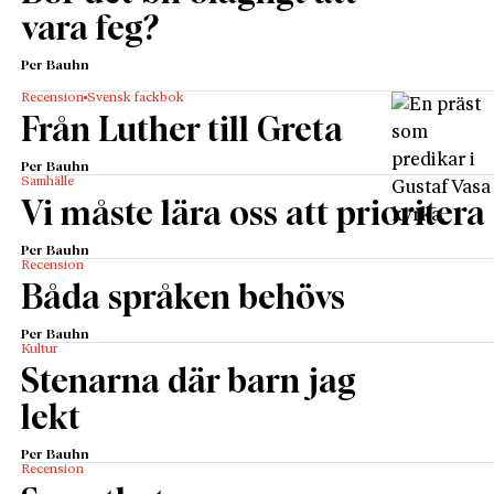
vara feg?
Per Bauhn
Recension
Svensk fackbok
Från Luther till Greta
Per Bauhn
Samhälle
Vi måste lära oss att prioritera
Per Bauhn
Recension
Båda språken behövs
Per Bauhn
Kultur
Stenarna där barn jag
lekt
Per Bauhn
Recension