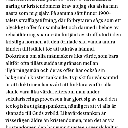
näring ur kristendomens krav att jag ska älska min
nästa som mig själv. På samma sätt finner 1900-
talets strafflagstiftning, där förbrytaren sågs som ett
olyckligt offer för samhället och därmed i behov av
rehabilitering snarare än förtjänt av straff, stöd i den
kristliga normen att den örfilade ska vända andra
kinden till istället för att utkräva hämnd.
Doktrinen om alla människors lika värde, som bara
alltför ofta tillåts sudda ut gränsen mellan
illgärningsmän och deras offer, har också sin
bakgrund i kristet tänkande. Typiskt för vår samtid
är att doktrinen har svårt att förklara varför alla
skulle vara lika värda, eftersom man under
sekulariseringsprocessen har gjort sig av med den
teologiska utgångspunkten, nämligen att vi alla är
skapade till Guds avbild. Likavärdestanken är
visserligen äldre än kristendomen, men det är via
kristendomen den har vunnit insteg i svensk kultur.