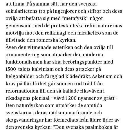
att finna. På samma sätt har den svenska
sekularitetens tro på ingenjörer och siffror och dess
ovilja att befatta sig med ”metafysik” något
gemensamt med de protestantiska reformatorernas
motvilja mot den relikmagi och mirakeltro som de
tillvitade den romerska kyrkan.
Även den vitmenade estetiken och den ovilja till
ornamentering som utmärker den moderna
funktionalismen har sina beröringspunkter med
1500-talets kalvinism och dess attacker på
helgonbilder och färgglad klädedräkt. Asketism och
krav på flärdfrihet går som en röd tråd från
reformationen till den så kallade riks­väven i
riksdagens plenisal, ”vävd i 200 nyanser av grått”.
Den naturdyrkan som utmärker de samtida
svenskarna i deras midsommarfirande och
skogsvandringar har förmedlats från äldre tider av
den svenska kyrkan: ”Den svenska psalmboken är