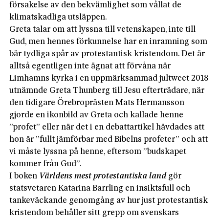
försakelse av den bekvämlighet som vållat de
klimatskadliga utsläppen.
Greta talar om att lyssna till vetenskapen, inte till
Gud, men hennes förkunnelse har en inramning som
bär tydliga spår av protestantisk kristendom. Det är
alltså egentligen inte ägnat att förvåna när
Limhamns kyrka i en uppmärksammad jultweet 2018
utnämnde Greta Thunberg­ till Jesu efterträdare, när
den tidigare Örebroprästen Mats Hermansson
gjorde en ikonbild av Greta och kallade henne
”profet” eller när det i en debattartikel hävdades att
hon är ”fullt jämförbar med Bibelns profeter” och att
vi måste lyssna på henne, eftersom ”budskapet
kommer från Gud”.
I boken
Världens mest protestantiska land
gör
statsvetaren Katarina Barrling en insiktsfull och
tankeväckande genomgång av hur just protestantisk
kristendom behåller sitt grepp om svenskars