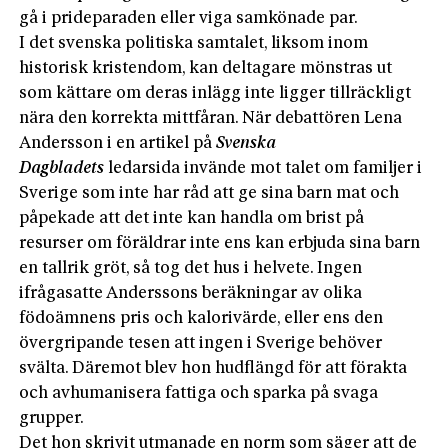
gå i prideparaden eller viga samkönade par.
I det svenska politiska samtalet, liksom inom
historisk kristendom, kan deltagare mönstras ut
som kättare om deras inlägg inte ligger tillräckligt
nära den korrekta mittfåran. När debattören Lena
Andersson i en artikel på
Svenska
Dagbladets
ledarsida invände mot talet om familjer i
Sverige som inte har råd att ge sina barn mat och
påpekade att det inte kan handla om brist på
resurser om föräldrar inte ens kan erbjuda sina barn
en tallrik gröt, så tog det hus i helvete. Ingen
ifrågasatte Anderssons beräkningar av olika
födoämnens pris och kalorivärde, eller ens den
övergripande tesen att ingen i Sverige behöver
svälta. Däremot blev hon hudflängd för att förakta
och avhumanisera fattiga och sparka på svaga
grupper.
Det hon skrivit utmanade en norm som säger att de