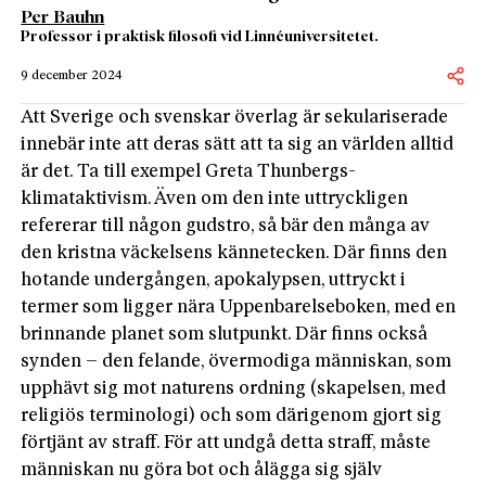
Per Bauhn
Professor i praktisk filosofi vid Linnéuniversitetet.
9 december 2024
Att Sverige och svenskar överlag är sekulariserade
innebär inte att deras sätt att ta sig an världen alltid
är det. Ta till exempel Greta Thun­­­­­bergs­
klimataktivism. Även om den inte uttryckligen
refererar till någon gudstro, så bär den många av
den kristna väckelsens kännetecken. Där finns den
hotande undergången, apokalypsen, uttryckt i
termer som ligger nära Uppenbarelseboken, med en
brinnande planet som slutpunkt. Där finns också
synden – den felande, övermodiga människan, som
upphävt sig mot naturens ordning (skapelsen, med
religiös terminologi) och som därigenom gjort sig
förtjänt av straff. För att undgå detta straff, måste
människan nu göra bot och ålägga sig själv