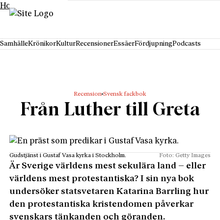
Hoppa till innehåll
Samhälle
Krönikor
Kultur
Recensioner
Essäer
Fördjupning
Podcasts
Recension
Svensk fackbok
Från Luther till Greta
Gudstjänst i Gustaf Vasa kyrka i Stockholm.
Foto: Getty Images
Är Sverige världens mest sekulära land – eller
världens mest protestantiska? I sin nya bok
undersöker statsvetaren Katarina Barrling hur
den protestantiska kristendomen påverkar
svenskars tänkanden och göranden.