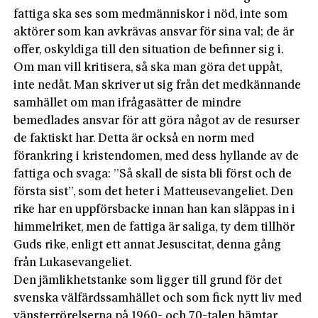
fattiga ska ses som medmänniskor i nöd, inte som
aktörer som kan avkrävas ansvar för sina val; de är
offer, oskyldiga till den situation de befinner sig i.
Om man vill kritisera, så ska man göra det uppåt,
inte nedåt. Man skriver ut sig från det medkännande
samhället om man ifrågasätter de mind­re
bemedlades ansvar för att göra något av de resurser
de faktiskt har. Detta är också en norm med
förankring i kristendomen, med dess hyllande av de
fattiga och svaga: ”Så skall de sista bli först och de
första sist”, som det heter i Matteusevangeliet. Den
rike har en uppförsbacke innan han kan släppas in i
himmelriket, men de fattiga är saliga, ty dem tillhör
Guds rike, enligt ett annat Jesuscitat, denna gång
från Lukasevangeliet.
Den jämlikhetstanke som ligger till grund för det
svenska välfärdssamhället och som fick nytt liv med
vänster­rörelserna på 1960- och 70-talen hämtar