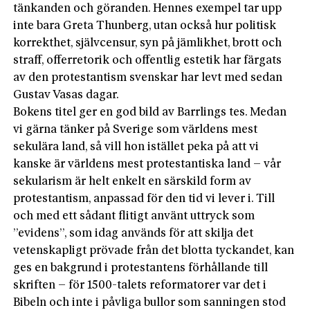
tänkanden och göranden. Hennes exempel tar upp
inte bara Greta Thunberg, utan också hur politisk
korrekthet, självcensur, syn på jämlikhet, brott och
straff, offerretorik och offentlig estetik har färgats
av den protestantism svenskar har levt med sedan
Gustav Vasas dagar.
Bokens titel ger en god bild av Barrlings tes. Medan
vi gärna tänker på Sverige som världens mest
sekulära land, så vill hon istället peka på att vi
kanske är världens mest protestantiska land – vår
sekularism är helt enkelt en särskild form av
protestantism, anpassad för den tid vi lever i. Till
och med ett sådant flitigt använt uttryck som
”evidens”, som idag används för att skilja det
vetenskapligt prövade från det blotta tyckandet, kan
ges en bakgrund i protestantens förhållande till
skriften – för 1500-talets reformatorer var det i
Bibeln och inte i påvliga bullor som sanningen stod