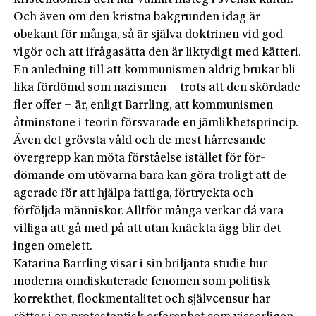
Och även om den kristna bakgrunden idag är
obekant för många, så är själva doktrinen vid god
vigör och att ifrågasätta den är liktydigt med kätteri.
En anledning till att kommunismen aldrig brukar bli
lika fördömd som nazismen – trots att den skördade
fler offer – är, enligt Barrling, att kommunismen
åtminstone i teorin försvarade en jämlikhetsprincip.
Även det grövsta våld och de mest hårresande
övergrepp kan möta förståelse istället för för­
dömande om utövarna bara kan göra troligt att de
agerade för att hjälpa fattiga, förtryckta och
förföljda människor. Alltför många verkar då vara
villiga att gå med på att utan knäckta ägg blir det
ingen omelett.
Katarina Barrling visar i sin briljanta studie hur
moderna omdiskuterade fenomen som politisk
korrekthet, flockmentalitet och självcensur har