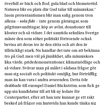
överfull av bäck och flod, gula blad och blomstertid.
Naturen blir en plats där Gud talar till människan.”
Inom protestantismen blir man salig genom tron
allena –
sola fide
– inte genom gärningar, som
pilgrimsvandringar, köp av avlat, donationer till
kloster och så vidare. I det samtida sekulära Sverige
måste den som söker politiskt förtroende också
bevisa att deras tro är den rätta och att den är
tillräckligt stark. Nu handlar det inte om att bekänna
tro på Gud, men väl på jämlikhet, alla människors
lika värde, pridedemonstrationer, klimatnödläge och
så vidare. Svävar man på målet i sådana frågor gör
man sig socialt och politiskt omöjlig, hur förträfflig
man än kan vara i andra avseenden. Detta öde
drabbade till exempel Daniel Bäckström, som fick ge
upp sin kandidatur till att bli ny ledare för
Centerpartiet, efter att han inte kunnat ge ett rakt
besked på frågor om huruvida han kunde tänka sig