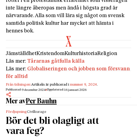
rötter i en protestantisk erfarenhet som visserligen
inte längre åberopas men ändå i högsta grad är
närvarande. Alla som vill lära sig något om svensk
samtida politisk kultur har mycket att hämta i
hennes bok.
Jämställdhet
Kristendom
Kulturhistoria
Religion
Läs mer:
Tårarnas gåtfulla källa
Läs mer:
Globaliseringen och jobben som försvann
för alltid
Från tidningen:
Artikeln är publicerad i
nummer 9, 2024
.
Publicerad:
Uppdaterad:
9 december 2024
16 januari 2026
Mer av
Per Bauhn
Fördjupning
Civilkurage
Bör det bli olagligt att
vara feg?