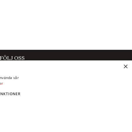
FÖLJ OSS
×
Facebook
använda vår
Instagram
er
X
UNKTIONER
LinkedIn
YouTube