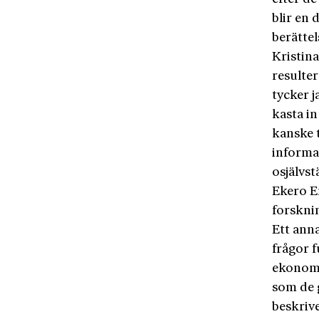
blir en
berättel
Kristina
resulter
tycker j
kasta in
kanske t
informan
osjälvst
Ekero E
forskni
Ett anna
frågor 
ekonomi
som de 
beskrive