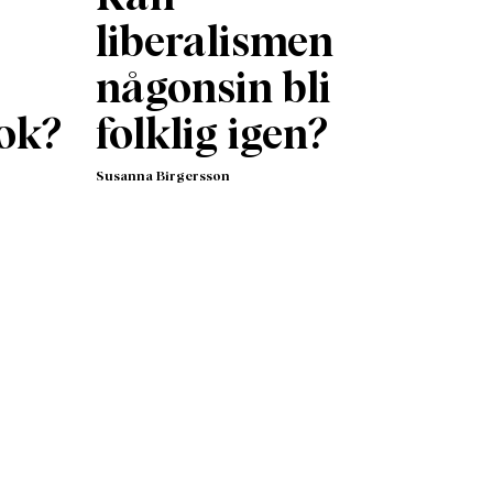
liberalismen
någonsin bli
ok?
folklig igen?
Susanna Birgersson