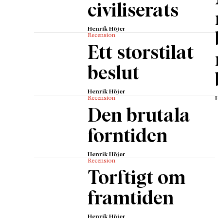
civiliserats
Henrik Höjer
Recension
Ett storstilat
beslut
Henrik Höjer
Recension
Den brutala
forntiden
Henrik Höjer
Recension
Torftigt om
framtiden
Henrik Höjer