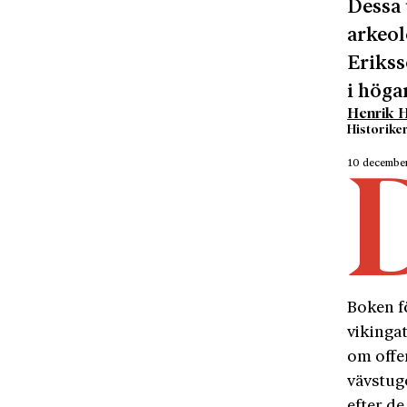
Dessa
arkeol
Erikss
i höga
Henrik 
Historiker
10 decembe
Boken f
vikingat
om offe
vävstug
efter d