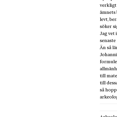
verkligt
ämnets 
levt, b
söker si
Jag vet
senaste
Än så l
Johanni
formuler
allmänh
till mat
till de
så hopp
arkeolog