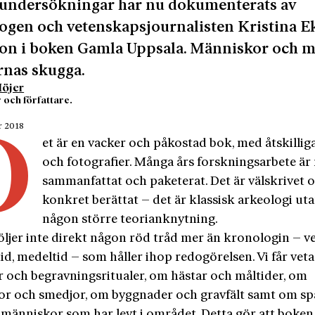
 undersökningar har nu dokumenterats av
ogen och vetenskapsjournalisten Kristina E
on i boken Gamla Uppsala. Människor och m
rnas skugga.
Höjer
 och författare.
r 2018
D
et är en vacker och påkostad bok, med åtskilliga
och fotografier. Många års forskningsarbete är
sammanfattat och paketerat. Det är välskrivet 
konkret berättat – det är klassisk arkeologi ut
någon större teorianknytning.
öljer inte direkt någon röd tråd mer än kronologin – ve
id, medeltid – som håller ihop redogörelsen. Vi får vet
r och begravningsritualer, om hästar och måltider, om
or och smedjor, om byggnader och gravfält samt om s
e människor som har levt i området. Detta gör att boken