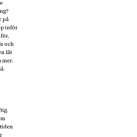
de
ung?
t på
pp inför
för,
ls och
n låt
a mer.
å.
tig.
som
tiden
e