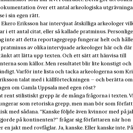
 dokumentation över ett antal arkeologiska utgrävninga
se i sin egen rätt.
 Ekero Eriksson har intervjuat åtskilliga arkeologer vil
ar i ett antal citat, eller så kallade pratminus. Personlig
ag inte att detta reportagegrepp fungerar helt och hållet
 pratminus av olika intervjuade arkeologer här och där
änkt att lätta upp texten. Och ett sätt att hänvisa till
terna som källor. Men resultatet blir lite konstigt och
ändigt. Varför inte lista och tacka arkeologerna som Kri
riksson talat med i källförteckningen – och berätta om
ngen om Gamla Uppsala med egen röst?
t rent stilistiskt grepp är de många frågorna i texten. V
fungerar som retoriska grepp, men man bör som författ
sk med sådana. ”Kanske följde även kvinnor med på ja
gjorde på kontinenten?” frågar sig författaren när hon
r en jakt med rovfåglar. Ja, kanske. Eller kanske inte. På