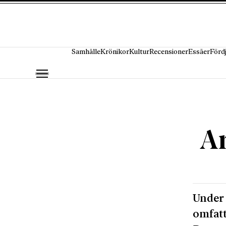
Hoppa till innehåll
Samhälle
Krönikor
Kultur
Recensioner
Essäer
Förd
A
Under 
omfatt