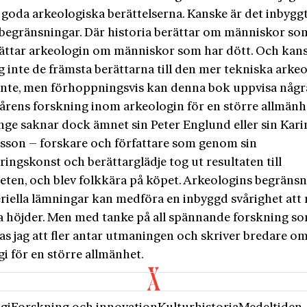
 goda arkeologiska berättelserna. Kanske är det inbyggt 
begränsningar. Där historia berättar om människor so
erättar arkeologin om människor som har dött. Och kan
g inte de främsta berättarna till den mer tekniska arke
 inte, men förhoppningsvis kan denna bok uppvisa någr
 årens forskning inom arkeologin för en större allmänh
änge saknar dock ämnet sin Peter Englund eller sin Kari
sson – forskare och författare som genom sin
ingskonst och berättarglädje tog ut resultaten till
eten, och blev folkkära på köpet. Arkeologins begräns
eriella lämningar kan medföra en inbyggd svårighet att
ssa höjder. Men med tanke på all spännande forskning s
as jag att fler antar utmaningen och skriver bredare o
i för en större allmänhet.