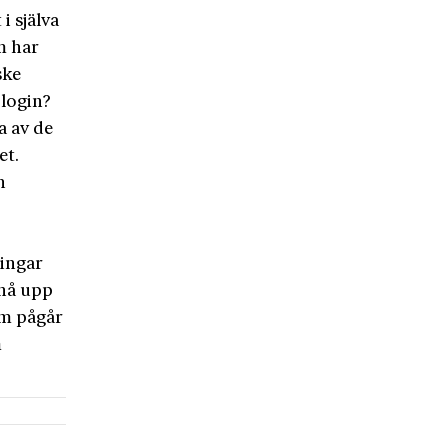
i själva
m har
ske
ologin?
a av de
et.
n
ningar
 nå upp
om pågår
m