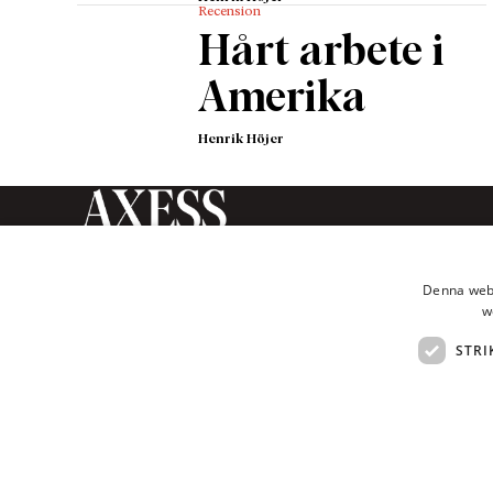
Recension
Hårt arbete i
Amerika
Henrik Höjer
Axess Magasin är en tidskrift
inom humaniora och
Denna webb
samhällsvetenskap som ges ut av
w
Axess Publishing AB.
STRI
© Axess 2026