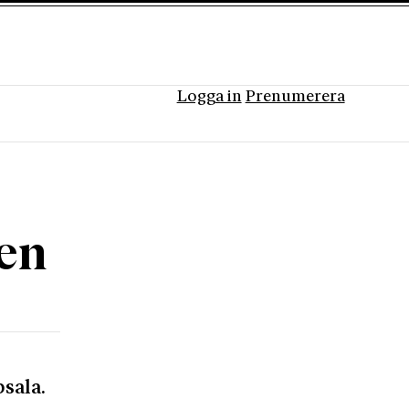
Logga in
Prenumerera
en
sala.