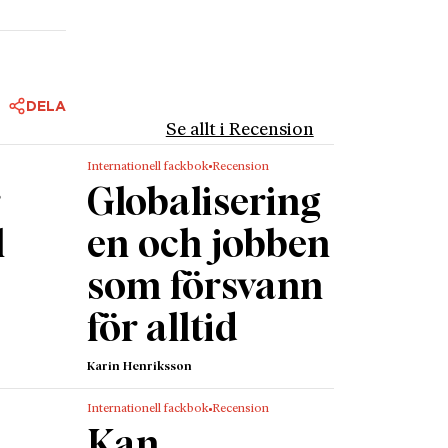
DELA
Se allt i Recension
Internationell fackbok
Recension
r
Globalisering
l
en och jobben
som försvann
för alltid
Karin Henriksson
Internationell fackbok
Recension
Kan