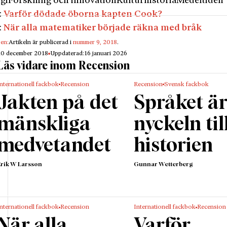
gi
Forskning och innovation
Kulturhistoria
Medeltiden
:
Varför dödade öborna kapten Cook?
:
När alla matematiker började räkna med bråk
gen:
Artikeln är publicerad i
nummer 9, 2018
.
10 december 2018
Uppdaterad:
16 januari 2026
Läs vidare inom Recension
nternationell fackbok
Recension
Recension
Svensk fackbok
Jakten på det
Språket ä
mänskliga
nyckeln til
medvetandet
historien
Erik W Larsson
Gunnar Wetterberg
nternationell fackbok
Recension
Internationell fackbok
Recension
När alla
Varför