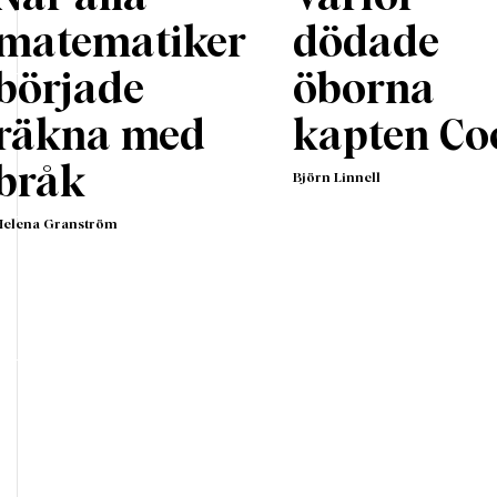
matematiker
dödade
började
öborna
räkna med
kapten Co
bråk
Björn Linnell
Helena Granström