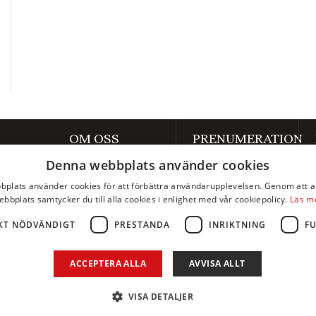
OM OSS
PRENUMERATION
Denna webbplats använder cookies
Om Axess
Prenumerera
plats använder cookies för att förbättra användarupplevelsen. Genom att 
Kontakt
Mina sidor
ebbplats samtycker du till alla cookies i enlighet med vår cookiepolicy.
Läs m
Annonsera
KT NÖDVÄNDIGT
PRESTANDA
INRIKTNING
F
Integritetspolicy
ACCEPTERA ALLA
AVVISA ALLT
Webbplatskarta
Kategorier
VISA DETALJER