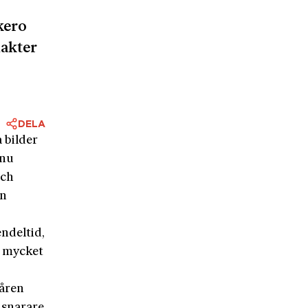
kero
akter
DELA
 bilder
 nu
och
an
ndeltid,
a mycket
påren
 snarare