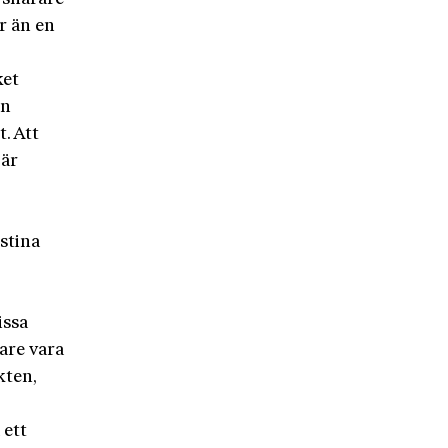
r än en
ket
en
. Att
 är
stina
issa
are vara
kten,
 ett