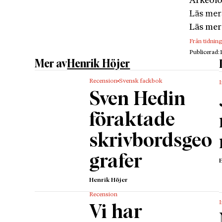
Arkeolo
Läs mer
Läs mer
Från tidnin
Publicerad:
Mer av
Henrik Höjer
Recension
Svensk fackbok
I
Sven Hedin
föraktade
skrivbordsgeo
grafer
Henrik Höjer
Recension
I
Vi har