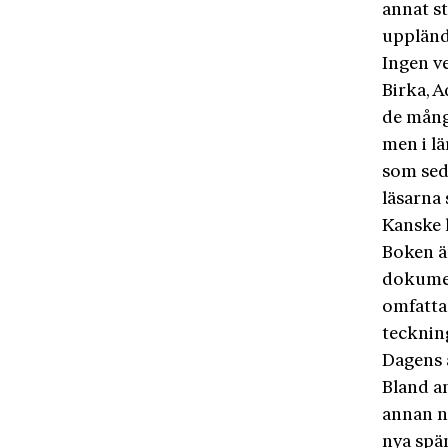
annat st
uppländ
Ingen v
Birka, A
de mång
men i lä
som seda
läsarna 
Kanske l
Boken ä
dokumen
omfatta
teckning
Dagens a
Bland a
annan n
nya spän