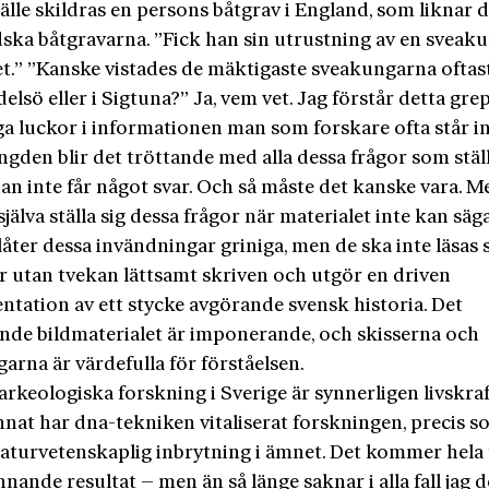
älle skildras en persons båtgrav i England, som liknar 
ska båtgravarna. ”Fick han sin utrustning av en sveak
et.” ”Kanske vistades de mäktigaste sveakungarna oftas
delsö eller i Sigtuna?” Ja, vem vet. Jag förstår detta gre
a luckor i informationen man som forskare ofta står in
ngden blir det tröttande med alla dessa frågor som stäl
n inte får något svar. Och så måste det kanske vara. Me
själva ställa sig dessa frågor när materialet inte kan säg
åter dessa invändningar griniga, men de ska inte läsas s
r utan tvekan lättsamt skriven och utgör en driven
tation av ett stycke avgörande svensk historia. Det
nde bildmaterialet är imponerande, och skisserna och
arna är värdefulla för förståelsen.
rkeologiska forskning i Sverige är synnerligen livskraf
nnat har dna-tekniken vitaliserat forskningen, precis 
aturvetenskaplig inbrytning i ämnet. Det kommer hela 
nande resultat – men än så länge saknar i alla fall jag d