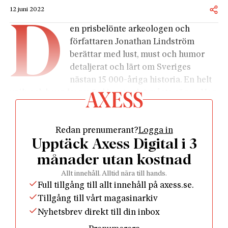
12 juni 2022
D
en prisbelönte arkeologen och
författaren Jona­than Lindström
berättar med lust, must och humor
detaljerat och lärt om Sveriges
nästan 15 000-åriga historia. En helt
unik och beundransvärd insats, det måste sägas. Han
har sammanställt massor av nya ”framförallt
arkeologiska” rön till en läsbar helhet. Boken berör
Redan prenumerant?
Logga in
huvudsakligen tiden före medeltiden och den är
Upptäck Axess Digital i 3
över 600 tätskrivna sidor tjock. Det faktum att det
tjugonde kapitlet berör tiden 1350–2022 på några få
månader utan kostnad
sidor säger väl något om var tyngdpunkten ligger.
Allt innehåll. Alltid nära till hands.
Det är, som han själv föga blygsamt konstaterar,
Full tillgång till allt innehåll på axess.se.
”första gången Sveriges historia tolkas
Tillgång till vårt magasinarkiv
sammanhängande över alla tidsepoker”. En
Nyhetsbrev direkt till din inbox
pionjärgärning, med andra ord.