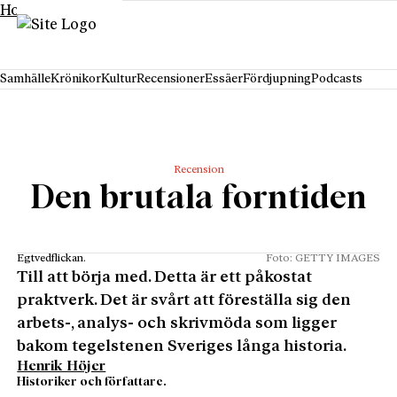
Hoppa till innehåll
Samhälle
Krönikor
Kultur
Recensioner
Essäer
Fördjupning
Podcasts
Recension
Den brutala forntiden
Egtvedflickan.
Foto: GETTY IMAGES
Till att börja med. Detta är ett påkostat
praktverk. Det är svårt att föreställa sig den
arbets-, analys- och skrivmöda som ligger
bakom tegelstenen Sveriges långa historia.
Henrik Höjer
Historiker och författare.