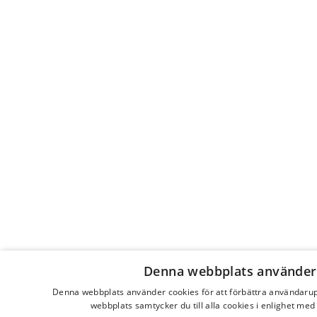
Slutligen, detta är en imponerande tegelsten. Men
kanske hade boken blivit ännu bättre om den inte
fått bli så lång, även om den behandlar just Sveriges
långa historia.
Denna webbplats använder
Denna webbplats använder cookies för att förbättra användaru
webbplats samtycker du till alla cookies i enlighet med