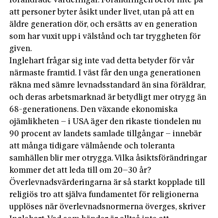
förändrade värderingar. Förändringen beror inte på
att personer byter åsikt under livet, utan på att en
äldre generation dör, och ersätts av en generation
som har vuxit upp i välstånd och tar tryggheten för
given.
Inglehart frågar sig inte vad detta betyder för vår
närmaste framtid. I väst får den unga generationen
räkna med sämre levnadsstandard än sina föräldrar,
och deras arbetsmarknad är betydligt mer otrygg än
68-generationens. Den växande ekonomiska
ojämlikheten – i USA äger den rikaste tiondelen nu
90 procent av landets samlade tillgångar – innebär
att många tidigare välmående och toleranta
samhällen blir mer otrygga. Vilka åsiktsförändringar
kommer det att leda till om 20–30 år?
Överlevnadsvärderingarna är så starkt kopplade till
religiös tro att själva fundamentet för religionerna
upplöses när överlevnadsnormerna överges, skriver