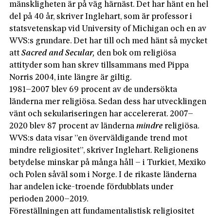
mänskligheten är på väg härnäst. Det har hänt en hel
del på 40 år, skriver Inglehart, som är professor i
statsvetenskap vid University of Michigan och en av
WVS:s grundare. Det har till och med hänt så mycket
att
Sacred and Secular,
den bok om religiösa
attityder som han skrev tillsammans med Pippa
Norris 2004, inte längre är giltig.
1981–2007 blev 69 procent av de undersökta
länderna mer religiösa. Sedan dess har utvecklingen
vänt och sekulariseringen har accelererat. 2007–
2020 blev 87 procent av länderna
mindre
religiösa.
WVS:s data visar ”en överväldigande trend mot
mindre religiositet”, skriver Inglehart. Religionens
betydelse minskar på många håll – i Turkiet, Mexiko
och Polen såväl som i Norge. I de rikaste länderna
har andelen icke-troende fördubblats under
perioden 2000–2019.
Föreställningen att fundamentalistisk religiositet