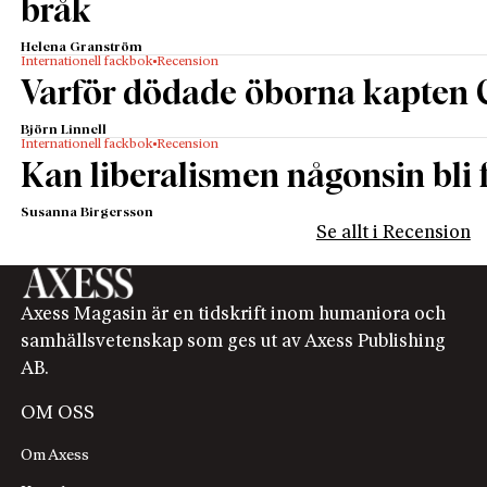
bråk
Helena Granström
Internationell fackbok
Recension
Varför dödade öborna kapten 
Björn Linnell
Internationell fackbok
Recension
Kan liberalismen någonsin bli f
Susanna Birgersson
Se allt i Recension
Axess Magasin är en tidskrift inom humaniora och
samhällsvetenskap som ges ut av Axess Publishing
AB.
OM OSS
Om Axess