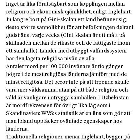
Inget är lika förutsägbart som kopplingen mellan
religion och ekonomisk ojämlikhet, enligt Inglehart.
Ju längre bort på Gini-skalan ett land befinner sig,
desto större sannolikhet för att befolkningen deltar i
gudstjänst varje vecka (Gini-skalan är ett mått på
skillnaden mellan de rikaste och de fattigaste inom
ett samhälle). Länder med utbyggt välfärdssystem
har den lägsta religiösa nivån av alla.
Antalet mord per 100 000 invånare är tio gånger
högre i de mest religiösa länderna jämfört med de
minst religiösa. Det beror inte på att troende skulle
vara mer våldsamma, utan på att både religion och
våld är vanligare i otrygga samhällen. I Uzbekistan
är mordfrekvensen för övrigt lika låg som i
Skandinavien: WVS:s statistik är en lins som gör att
man ibland upptäcker oväntade egenskaper hos
länderna.
Traditionella religioner, menar Inglehart, bygger på