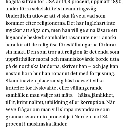
högsta siffran för USA är 14,8 procent, uppmätt 1890,
under förra sekelskiftets invandringsvåg.
Undertiteln utlovar att vi ska få veta vad som
kommer efter religionerna. Det har Inglehart inte
mycket att säga om, men han vill ge sina läsare ett
lugnande besked: samhället rasar inte ner i anarki
bara för att de religiösa föreställningarna förlorar
sin makt. Den som tror att religion är det enda som
upprätthåller moral och människovärde borde titta
på de nordiska länderna, skriver han – och jag kan
nästan höra hur han ropar ut det med förtjusning.
Skandinavien placerar sig bäst oavsett vilka
kriterier för livskvalitet eller välfungerande
samhällen man väljer att mäta – hälsa, jämlikhet,
tillit, kriminalitet, utbildning eller korruption. När
WVS frågar om man vill slippa invandrare som
grannar svarar nio procent ja i Norden mot 34
procent i muslimska länder.