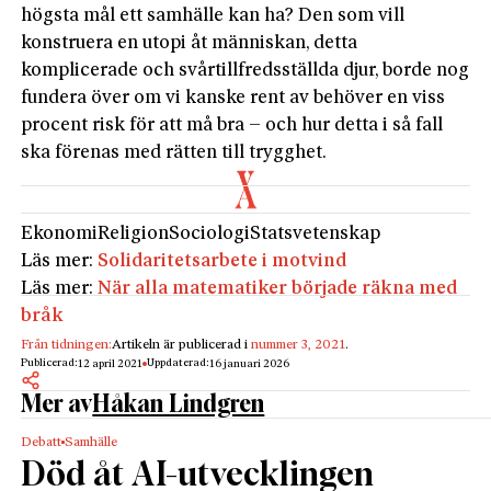
högsta mål ett samhälle kan ha? Den som vill
konstruera en utopi åt människan, detta
komplicerade och svårtillfredsställda djur, borde nog
fundera över om vi kanske rent av behöver en viss
procent risk för att må bra – och hur detta i så fall
ska förenas med rätten till trygghet.
Ekonomi
Religion
Sociologi
Statsvetenskap
Läs mer:
Solidaritetsarbete i motvind
Läs mer:
När alla matematiker började räkna med
bråk
Från tidningen:
Artikeln är publicerad i
nummer 3, 2021
.
Publicerad:
Uppdaterad:
12 april 2021
16 januari 2026
Mer av
Håkan Lindgren
Debatt
Samhälle
Död åt AI-utvecklingen