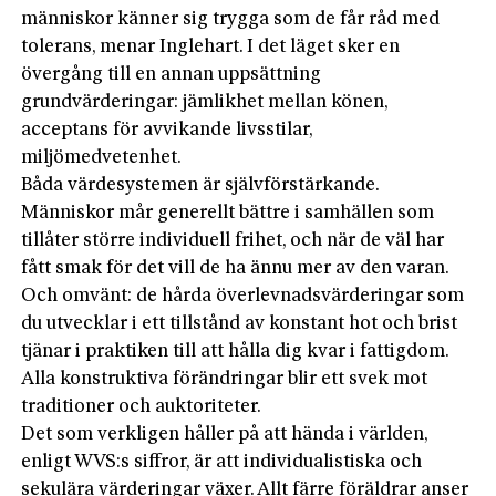
människor känner sig trygga som de får råd med
tolerans, menar Inglehart. I det läget sker en
övergång till en annan uppsättning
grundvärderingar: jämlikhet mellan könen,
acceptans för avvikande livsstilar,
miljömedvetenhet.
Båda värdesystemen är självförstärkande.
Människor mår generellt bättre i samhällen som
tillåter större individuell frihet, och när de väl har
fått smak för det vill de ha ännu mer av den varan.
Och omvänt: de hårda överlevnadsvärderingar som
du utvecklar i ett tillstånd av konstant hot och brist
tjänar i praktiken till att hålla dig kvar i fattigdom.
Alla konstruktiva förändringar blir ett svek mot
traditioner och auktoriteter.
Det som verkligen håller på att hända i världen,
enligt WVS:s siffror, är att individualistiska och
sekulära värderingar växer. Allt färre föräldrar anser