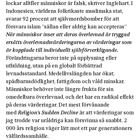
lockar alltfler människor är falsk, skriver Inglehart. I
Indonesien, världens folkrikaste muslimska stat,
svarar 92 procent att självmordsbomber för att
försvara islam ”sällan eller aldrig kan accepteras”
När människor inser att deras överlevnad är tryggad
ersätts överlevnadsvärderingarna av värderingar som
är kopplade till individuellt självförverkligande.
Förändringarna beror inte på upplysning eller
utbildning, utan på en globalt förbättrad
levnadsstandard. Medellivslängden har ökat;
spädbarnsdödlighet, fattigdom och våld minskar.
Människor behöver inte längre frukta för sin
omedelbara överlevnad, och det har en radikal effekt
på deras värderingar. Det mest förvånande
med
Religion’s Sudden Decline
är att värderingar som
jag trodde var uråldriga kan försvinna så snabbt. 2
000 års religion väger lätt mot ett par generationers
välfärdssamhälle.