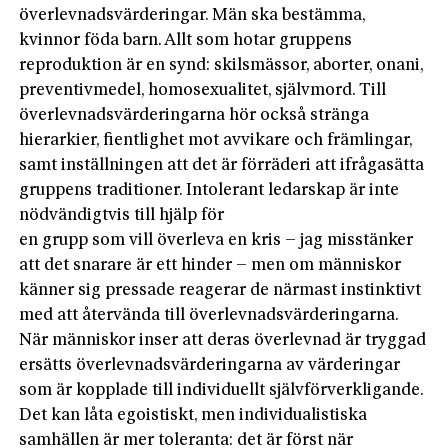
överlevnadsvärderingar. Män ska bestämma,
kvinnor föda barn. Allt som hotar gruppens
reproduktion är en synd: skilsmässor, aborter, onani,
preventivmedel, homosexualitet, självmord. Till
överlevnadsvärderingarna hör också stränga
hierarkier, fientlighet mot avvikare och främlingar,
samt inställningen att det är förräderi att ifrågasätta
gruppens traditioner. Intolerant ledarskap är inte
nödvändigtvis till hjälp för
en grupp som vill överleva en kris – jag misstänker
att det snarare är ett hinder – men om människor
känner sig pressade reagerar de närmast instinktivt
med att återvända till överlevnadsvärderingarna.
När människor inser att deras överlevnad är tryggad
ersätts överlevnadsvärderingarna av värderingar
som är kopplade till individuellt självförverkligande.
Det kan låta egoistiskt, men individualistiska
samhällen är mer toleranta: det är först när