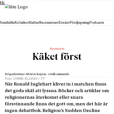
Hoppa till innehåll
Samhälle
Krönikor
Kultur
Recensioner
Essäer
Fördjupning
Podcasts
Recension
Käket först
Högerkristna i MAGA-kepsar: ovidkommande.
Foto: LYNNE SLADKY / TT
När Ronald Inglehart kliver in i matchen finns
det goda skäl att lyssna. Böcker och artiklar om
religionernas återkomst eller snara
försvinnande finns det gott om, men det här är
ingen debattbok. Religion’s Sudden Decline