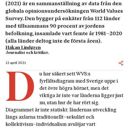
(2021) är en sammanställning av data från den
globala opinionsundersökningen World Values
Survey. Den bygger på enkäter från 112 länder
med tillsammans 90 procent av jordens
befolkning, insamlade vart femte år 1981–2020
(alla länder deltog inte de första åren).
Håkan Lindgren
Journalist och kritiker.
12 april 2021
D
u har säkert sett WVS:s
fyrfältsdiagram med Sverige uppe i
det övre högra hörnet, men det
viktiga är inte var länderna ligger just
nu, utan hur de har rört sig.
Diagrammet är inte statiskt: ländernas utveckling
längs axlarna traditionellt–sekulärt och
kollektivism–individualism avslöjar vart