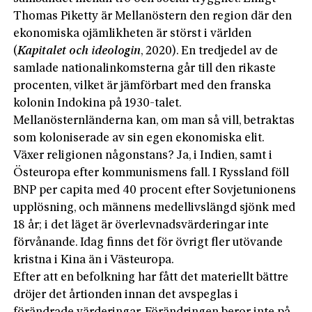
Thomas Piketty är Mellanöstern den region där den
ekonomiska ojämlikheten är störst i världen
(
Kapitalet och ideologin
, 2020). En tredjedel av de
samlade nationalinkomsterna går till den rikaste
procenten, vilket är jämförbart med den franska
kolonin Indokina på 1930-talet.
Mellanösternländerna kan, om man så vill, betraktas
som koloniserade av sin egen ekonomiska elit.
Växer religionen någonstans? Ja, i Indien, samt i
Östeuropa efter kommunismens fall. I Ryssland föll
BNP per capita med 40 procent efter Sovjetunionens
upplösning, och männens medellivslängd sjönk med
18 år; i det läget är överlevnadsvärderingar inte
förvånande. Idag finns det för övrigt fler utövande
kristna i Kina än i Västeuropa.
Efter att en befolkning har fått det materiellt bättre
dröjer det årtionden innan det avspeglas i