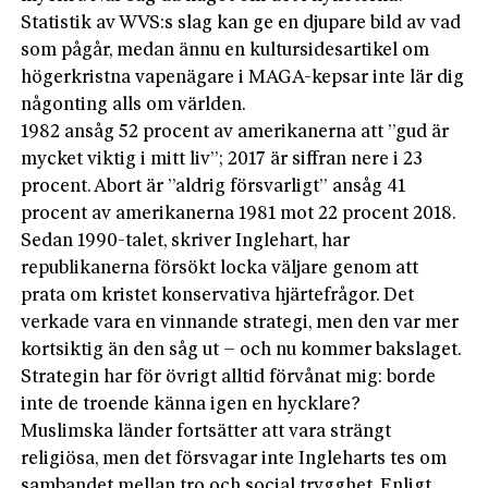
Statistik av WVS:s slag kan ge en djupare bild av vad
som pågår, medan ännu en kultursidesartikel om
högerkristna vapenägare i MAGA-kepsar inte lär dig
någonting alls om världen.
1982 ansåg 52 procent av amerikanerna att ”gud är
mycket viktig i mitt liv”; 2017 är siffran nere i 23
procent. Abort är ”aldrig försvarligt” ansåg 41
procent av amerikanerna 1981 mot 22 procent 2018.
Sedan 1990-talet, skriver Inglehart, har
republikanerna försökt locka väljare genom att
prata om kristet konservativa hjärtefrågor. Det
verkade vara en vinnande strategi, men den var mer
kortsiktig än den såg ut – och nu kommer bakslaget.
Strategin har för övrigt alltid förvånat mig: borde
inte de troende känna igen en hycklare?
Muslimska länder fortsätter att vara strängt
religiösa, men det försvagar inte Ingleharts tes om
sambandet mellan tro och social trygghet. Enligt