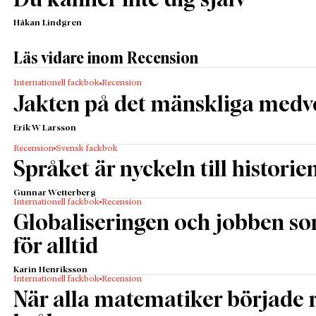
Du känner inte dig själv
Håkan Lindgren
Läs vidare inom Recension
Internationell fackbok
Recension
Jakten på det mänskliga medv
Erik W Larsson
Recension
Svensk fackbok
Språket är nyckeln till historie
Gunnar Wetterberg
Internationell fackbok
Recension
Globaliseringen och jobben s
för alltid
Karin Henriksson
Internationell fackbok
Recension
När alla matematiker började