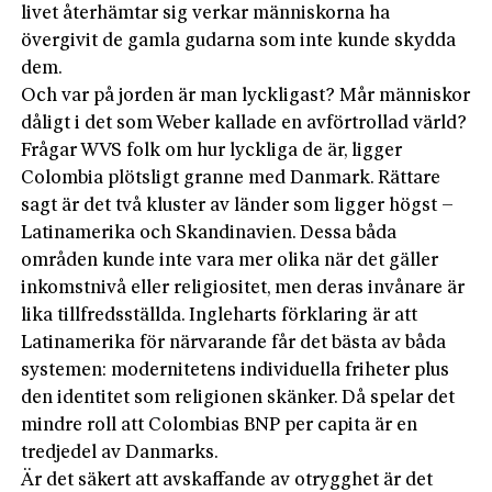
livet återhämtar sig verkar människorna ha
övergivit de gamla gudarna som inte kunde skydda
dem.
Och var på jorden är man lyckligast? Mår människor
dåligt i det som Weber kallade en avförtrollad värld?
Frågar WVS folk om hur lyckliga de är, ligger
Colombia plötsligt granne med Danmark. Rättare
sagt är det två kluster av länder som ligger högst –
Latinamerika och Skandinavien. Dessa båda
områden kunde inte vara mer olika när det gäller
inkomst­nivå eller religiositet, men deras invånare är
lika tillfredsställda. Ingleharts förklaring är att
Latinamerika för närvarande får det bästa av båda
systemen: modernitetens individuella friheter plus
den identitet som religionen skänker. Då spelar det
mindre roll att Colombias BNP per capita är en
tredjedel av Danmarks.
Är det säkert att avskaffande av otrygghet är det