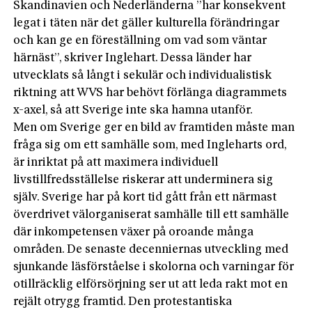
Skandinavien och Nederländerna ”har konsekvent
legat i täten när det gäller kulturella förändringar
och kan ge en föreställning om vad som väntar
härnäst”, skriver Inglehart. Dessa länder har
utvecklats så långt i sekulär och individualistisk
riktning att WVS har behövt förlänga diagrammets
x-axel, så att Sverige inte ska hamna utanför.
Men om Sverige ger en bild av framtiden måste man
fråga sig om ett samhälle som, med Ingleharts ord,
är inriktat på att maximera individuell
livstillfredsställelse riskerar att underminera sig
själv. Sverige har på kort tid gått från ett närmast
överdrivet välorganiserat samhälle till ett samhälle
där inkompetensen växer på oroande många
områden. De senaste decenniernas utveckling med
sjunkande läsförståelse i skolorna och varningar för
otillräcklig elförsörjning ser ut att leda rakt mot en
rejält otrygg framtid. Den protestantiska