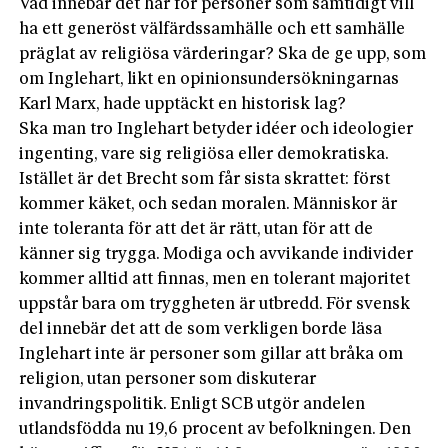
Vad innebär det här för personer som samtidigt vill
ha ett generöst välfärdssamhälle och ett samhälle
präglat av religiösa värderingar? Ska de ge upp, som
om Inglehart, likt en opinionsundersökningarnas
Karl Marx, hade upptäckt en historisk lag?
Ska man tro Inglehart betyder idéer och ideologier
ingenting, vare sig religiösa eller demokratiska.
Istället är det Brecht som får sista skrattet: först
kommer käket, och sedan moralen. Människor är
inte toleranta för att det är rätt, utan för att de
känner sig trygga. Modiga och avvikande individer
kommer alltid att finnas, men en tolerant majoritet
uppstår bara om tryggheten är utbredd. För svensk
del innebär det att de som verkligen borde läsa
Inglehart inte är personer som gillar att bråka om
religion, utan personer som diskuterar
invandringspolitik. Enligt SCB utgör andelen
utlandsfödda nu 19,6 procent av befolkningen. Den