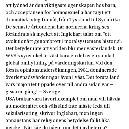
att lydnad är den viktigaste egenskapen hos barn,
och acceptansen för homosexuella har tagit ett
dramatiskt steg framåt, från Tyskland till Sydafrika.
De senaste årtiondena har normerna kring sex
förändrats så mycket att Inglehart talar om ”ett
evolutionärt genombrott i moralsystemens historia”.
Det betyder inte att världen blir mer västerländsk. Ur
WVS:s synvinkel är väst bara en del av en samlad,
global omflyttning på värderingskartan. Vid den
första opinionsundersökningen, 1981, dominerade
överlevnadsvärderingar även i väst. Det första land
vars majoritet tippade över till andra sidan var –
gissa en gång! – Sverige.
USA brukar vara favoritexemplet om man vill hävda
att modernitet och välstånd inte måste leda till
sekularisering, skriver Inglehart, men ingen
annanstans har religionens betydelse fallit lika
mycket. När såg du något om det i nyheterna?