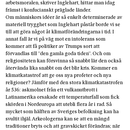
arbetsmoralen, skriver Inglehart, hittar man idag
främst i konfucianskt präglade länder.
Om människors idéer är så enkelt determinerade av
materiell trygghet som Inglehart påstår borde vi se
till att göra något åt klimatförändringarna i tid. I
annat fall är vi på väg mot en intolerans som
kommer att få politiker av Trumps sort att
förvandlas till ”den gamla goda tiden”. Och om
religiositeten kan försvinna så snabbt lär den också
återvända lika snabbt om det blir kris. Kommer en
klimatkatastrof att ge oss nya profeter och nya
religioner? Jämför med den stora klimatkatastrofen
år 536: askmolnet från ett vulkanutbrott i
Latinamerika orsakade ett temperaturfall som fick
skörden i Nordeuropa att utebli flera år i rad. Så
mycket som hälften av Sveriges befolkning kan ha
svultit ihjäl. Arkeologerna kan se att en mängd
traditioner bryts och att gravskicket förändras; när