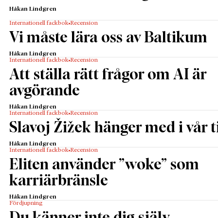
Håkan Lindgren
Internationell fackbok
Recension
Vi måste lära oss av Baltikum
Håkan Lindgren
Internationell fackbok
Recension
Att ställa rätt frågor om AI är
avgörande
Håkan Lindgren
Internationell fackbok
Recension
Slavoj Žižek hänger med i vår t
Håkan Lindgren
Internationell fackbok
Recension
Eliten använder ”woke” som
karriärbränsle
Håkan Lindgren
Fördjupning