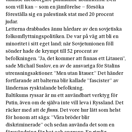
som vill kan – som en jämförelse – försöka
föreställa sig en palestinsk stat med 20 procent
judar.
Letterna drabbades ännu hårdare av den sovjetiska
folkomflyttningspolitiken. De var på väg att bli en
minoritet i sitt eget land; när Sovjetunionen föll
sönder hade de krympt till 52 procent av
befolkningen. ”Ja, det kommer att finnas ett Litauen”,
sade Michail Suslov, en av de ansvariga för Stalins
utrensningsaktioner. ”Men utan litauer.” Det händer
fortfarande att balterna blir kallade ”fascister” av
ländernas rysktalande befolkning.
Baltikums ryssar är nu ett användbart verktyg för
Putin, även om de själva inte vill leva i Ryssland. Det
räcker med att de
finns
. Det vore hur lätt som helst
för honom att säga: ”Våra bröder blir
diskriminerade” och sedan använda det som en