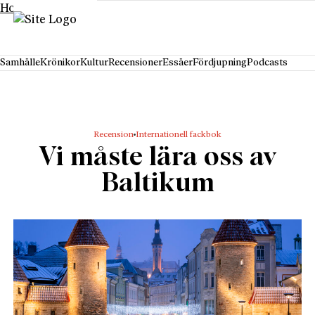
Hoppa till innehåll
Samhälle
Krönikor
Kultur
Recensioner
Essäer
Fördjupning
Podcasts
Recension
Internationell fackbok
Vi måste lära oss av
Baltikum