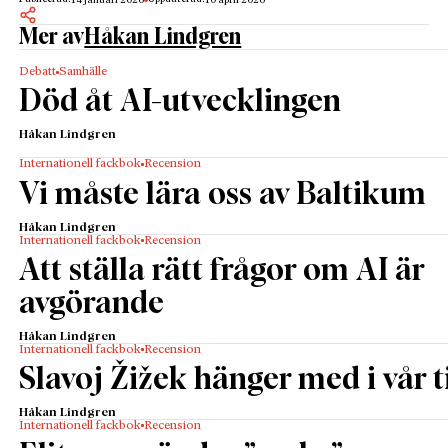
14 januari 2026
10 april 2026
Mer av
Håkan Lindgren
Debatt
Samhälle
Död åt AI-utvecklingen
Håkan Lindgren
Internationell fackbok
Recension
Vi måste lära oss av Baltikum
Håkan Lindgren
Internationell fackbok
Recension
Att ställa rätt frågor om AI är
avgörande
Håkan Lindgren
Internationell fackbok
Recension
Slavoj Žižek hänger med i vår t
Håkan Lindgren
Internationell fackbok
Recension