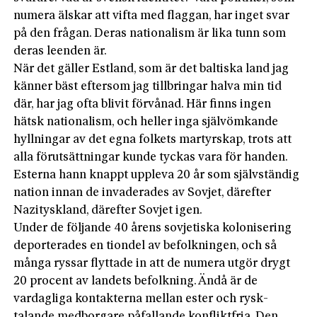
numera älskar att vifta med flaggan, har inget svar
på den frågan. Deras nationalism är lika tunn som
deras leenden är.
När det gäller Estland, som är det baltiska land jag
känner bäst eftersom jag tillbringar halva min tid
där, har jag ofta blivit förvånad. Här finns ingen
hätsk nationalism, och heller inga självömkande
hyllningar av det egna folkets martyrskap, trots att
alla förutsättningar kunde tyckas vara för handen.
Esterna hann knappt uppleva 20 år som självständig
nation innan de invaderades av Sovjet, därefter
Nazityskland, därefter Sovjet igen.
Under de följande 40 årens sovjetiska kolonisering
deporterades en tiondel av befolkningen, och så
många ryssar flyttade in att de numera utgör drygt
20 procent av landets befolkning. Ändå är de
vardagliga kontakterna mellan ester och rysk­
talande medborgare påfallande konfliktfria. Den