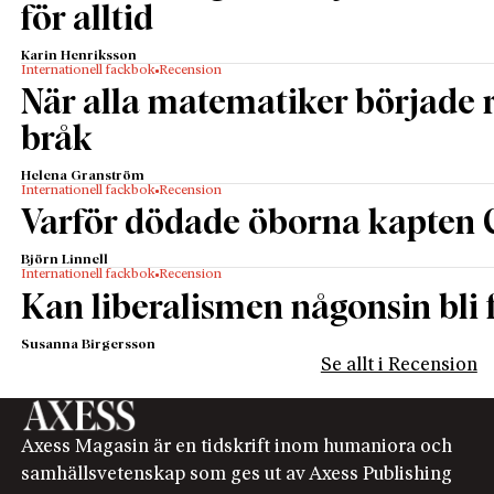
för alltid
Karin Henriksson
Internationell fackbok
Recension
När alla matematiker började
bråk
Helena Granström
Internationell fackbok
Recension
Varför dödade öborna kapten 
Björn Linnell
Internationell fackbok
Recension
Kan liberalismen någonsin bli f
Susanna Birgersson
Se allt i Recension
Axess Magasin är en tidskrift inom humaniora och
samhällsvetenskap som ges ut av Axess Publishing