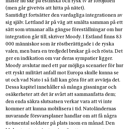
måste nu ske på estniska och rysk tv är förbjuden
(men går givetvis att hitta på nätet).
Samtidigt fortsätter den vardagliga integrationen av
sig själv. Lettland är på väg att smälta samman på ett
sätt som utmanar alla gängse föreställningar om hur
integration går till, skriver Moody. I Estland finns 83
000 människor som är röstberättigade i de ryska
valen, men bara en tredjedel brukar gå och rösta. Det
ger en indikation om var deras sympatier ligger.
Moody avslutar med ett par möjliga scenarier för hur
ett ryskt militärt anfall mot Europa skulle kunna se
ut och vad Nato i så fall kan göra för att avvärja det.
Dessa kapitel innehåller så många gissningar och
osäkerheter att det är svårt att sammanfatta dem;
den enda säkra slutsatsen verkar vara att vi inte
kommer att kunna mobilisera i tid. Natoländernas
nuvarande försvarsplaner handlar om att få några
tiotusental soldater på plats inom en månad. Den