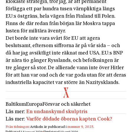
klokaste strategin, tror jag, är att permanent
förlägga ett par hundra tusen värnpliktiga längs
EU:s östgräns, hela vägen från Finland till Polen.
Finns de där redan från början lär Moskva tappa
lusten för militära äventyr.
Det borde inte vara svårt för EU att agera
beslutsamt, eftersom siffrorna är på vår sida – och
då har jag avsiktligt inte räknat med USA. EU:s BNP
är nära tio gånger Rysslands, och befolkningen är
tre gånger så stor. De allierade vann inte över Hitler
för att han var ond och de var goda utan för att deras
industriella kapacitet var större än Nazitysklands.
Baltikum
Europa
Försvar och säkerhet
Läs mer:
En undanskymd skulptris
Läs mer:
Varför dödade öborna kapten Cook?
Från tidningen:
Artikeln är publicerad i
nummer 9, 2025
.
Publicerad:
Uppdaterad: