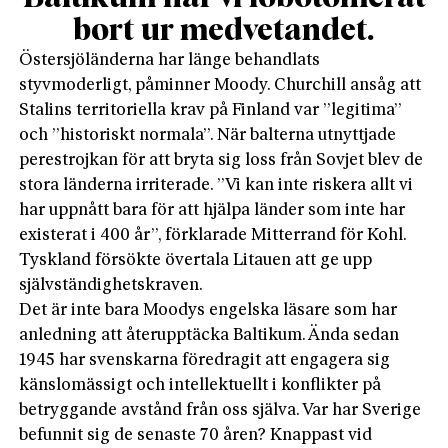
bort ur medvetandet.
Östersjöländerna har länge behandlats
styvmoderligt, påminner Moody. Churchill ansåg att
Stalins territoriella krav på Finland var ”legitima”
och ”historiskt normala”. När balterna utnyttjade
perestrojkan för att bryta sig loss från Sovjet blev de
stora länderna irriterade. ”Vi kan inte riskera allt vi
har uppnått bara för att hjälpa länder som inte har
existerat i 400 år”, förklarade Mitterrand för Kohl.
Tyskland försökte övertala Litauen att ge upp
självständighetskraven.
Det är inte bara Moodys engelska läsare som har
anledning att återupptäcka Baltikum. Ända sedan
1945 har svenskarna föredragit att engagera sig
känslomässigt och intellektuellt i konflikter på
betryggande avstånd från oss själva. Var har Sverige
befunnit sig de senaste 70 åren? Knappast vid