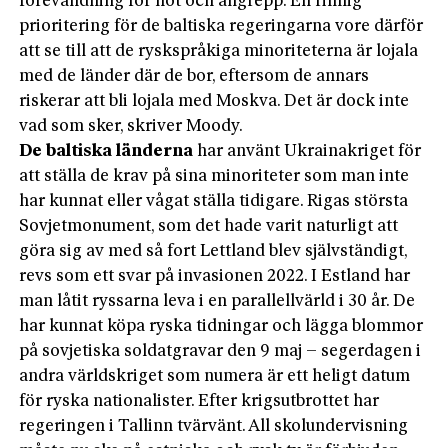
förevändning för hot och angrepp. En rimlig
prioritering för de baltiska regeringarna vore därför
att se till att de ryskspråkiga minoriteterna är lojala
med de länder där de bor, eftersom de annars
riskerar att bli lojala med Moskva. Det är dock inte
vad som sker, skriver Moody.
De baltiska länderna
har använt Ukrainakriget för
att ställa de krav på sina minoriteter som man inte
har kunnat eller vågat ställa tidigare. Rigas största
Sovjetmonument, som det hade varit naturligt att
göra sig av med så fort Lettland blev självständigt,
revs som ett svar på invasionen 2022. I Estland har
man låtit ryssarna leva i en parallellvärld i 30 år. De
har kunnat köpa ryska tidningar och lägga blommor
på sovjetiska soldatgravar den 9 maj – segerdagen i
andra världskriget som numera är ett heligt datum
för ryska nationalister. Efter krigsutbrottet har
regeringen i Tallinn tvärvänt. All skolundervisning