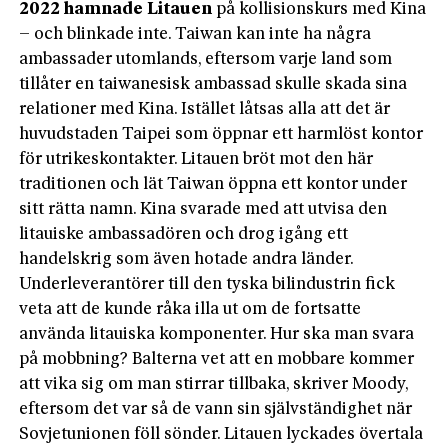
2022 hamnade Litauen
på kollisionskurs med Kina
– och blinkade inte. Taiwan kan inte ha några
ambassader utomlands, eftersom varje land som
tillåter en taiwanesisk ambassad skulle skada sina
relationer med Kina. Istället låtsas alla att det är
huvudstaden Taipei som öppnar ett harmlöst kontor
för utrikeskontakter. Litauen bröt mot den här
traditionen och lät Taiwan öppna ett kontor under
sitt rätta namn. Kina svarade med att utvisa den
litauiske ambassadören och drog igång ett
handelskrig som även hotade andra länder.
Underleverantörer till den tyska bilindustrin fick
veta att de kunde råka illa ut om de fortsatte
använda litauiska komponenter. Hur ska man svara
på mobbning? Balterna vet att en mobbare kommer
att vika sig om man stirrar tillbaka, skriver Moody,
eftersom det var så de vann sin självständighet när
Sovjetunionen föll sönder. Litauen lyckades övertala