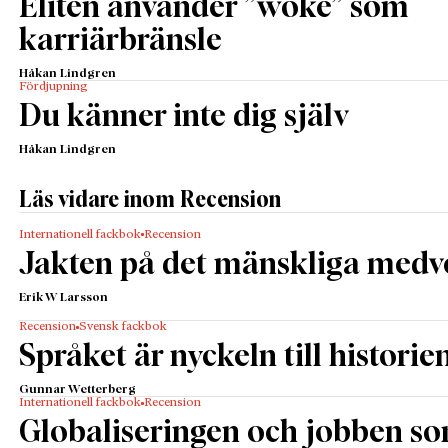
Eliten använder ”woke” som
karriärbränsle
Håkan Lindgren
Fördjupning
Du känner inte dig själv
Håkan Lindgren
Läs vidare inom Recension
Internationell fackbok
Recension
Jakten på det mänskliga medv
Erik W Larsson
Recension
Svensk fackbok
Språket är nyckeln till historie
Gunnar Wetterberg
Internationell fackbok
Recension
Globaliseringen och jobben s