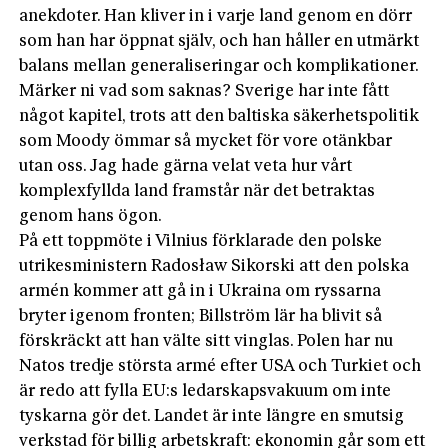
anekdoter. Han kliver in i varje land genom en dörr
som han har öppnat själv, och han håller en utmärkt
balans mellan generaliseringar och komplikationer.
Märker ni vad som saknas? Sverige har inte fått
något kapitel, trots att den baltiska säkerhetspolitik
som Moody ömmar så mycket för vore otänkbar
utan oss. Jag hade gärna velat veta hur vårt
komplexfyllda land framstår när det betraktas
genom hans ögon.
På ett toppmöte i Vilnius förklarade den polske
utrikesministern Radosław Sikorski att den polska
armén kommer att gå in i Ukraina om ryssarna
bryter igenom fronten; Billström lär ha blivit så
förskräckt att han välte sitt vinglas. Polen har nu
Natos tredje största armé efter USA och Turkiet och
är redo att fylla EU:s ledarskapsvakuum om inte
tyskarna gör det. Landet är inte längre en smutsig
verkstad för billig arbetskraft: ekonomin går som ett