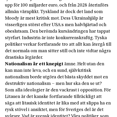
upp för 100 miljarder euro, och från 2028 återinförs
allmän värnplikt. Tyskland är dock det land som
Moody är mest kritisk mot. Dess Ukrainahjälp är
visserligen störst efter USA:s men halvhjärtad och
obeslutsam. Den berömda kursändringen har tappat
styrfart. Industrin är inte konkurrenskraftig. Tyska
politiker verkar fortfarande tro att allt kan återgå till
det normala om man sitter still och inte vidtar några
drastiska åtgärder.
Nationalism är ett knepigt
ämne. Helt utan den
kan man inte leva, och en sund, självkritisk
nationalism borde utgöra det bästa skyddet mot en
destruktiv nationalism – men hur ska den se ut?
Som alla ideologier är den vackrast i opposition. För
Litauen är det kanske fortfarande tillräckligt att
säga att litauisk identitet är lika med att slippa ha en
rysk stövel i ansiktet, men för Sveriges del är det
svårare. Vad är svensk identitet? Våra politiker, som