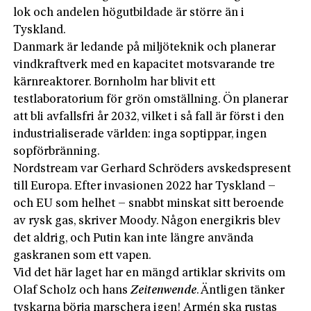
lok och andelen högutbildade är större än i
Tyskland.
Danmark är ledande på miljöteknik och planerar
vindkraftverk med en kapacitet motsvarande tre
kärnreaktorer. Bornholm har blivit ett
testlaboratorium för grön omställning. Ön planerar
att bli avfallsfri år 2032, vilket i så fall är först i den
industrialiserade världen: inga soptippar, ingen
sopförbränning.
Nordstream var Gerhard Schröders avskeds­present
till Europa. Efter invasionen 2022 har Tyskland –
och EU som helhet – snabbt minskat sitt beroende
av rysk gas, skriver Moody. Någon energikris blev
det aldrig, och Putin kan inte längre använda
gaskranen som ett vapen.
Vid det här laget har en mängd artiklar skrivits om
Olaf Scholz och hans
Zeitenwende
. Äntligen tänker
tyskarna börja marschera igen! Armén ska rustas