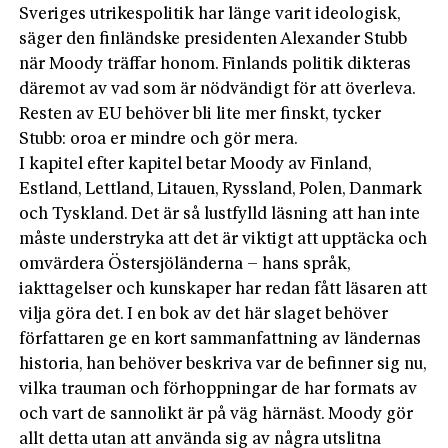
Sveriges utrikespolitik har länge varit ideologisk,
säger den finländske presidenten Alexander Stubb
när Moody träffar honom. Finlands politik dikteras
däremot av vad som är nödvändigt för att överleva.
Resten av EU behöver bli lite mer finskt, tycker
Stubb: oroa er mindre och gör mera.
I kapitel efter kapitel betar Moody av Finland,
Estland, Lettland, Litauen, Ryssland, Polen, Danmark
och Tyskland. Det är så lustfylld läsning att han inte
måste understryka att det är viktigt att upptäcka och
omvärdera Östersjöländerna – hans språk,
iakttagelser och kunskaper har redan fått läsaren att
vilja göra det. I en bok av det här slaget behöver
författaren ge en kort sammanfattning av ländernas
historia, han behöver beskriva var de befinner sig nu,
vilka trauman och förhoppningar de har formats av
och vart de sannolikt är på väg härnäst. Moody gör
allt detta utan att använda sig av några utslitna