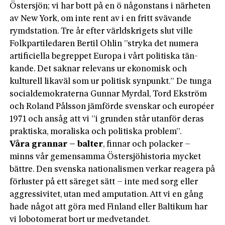
Östersjön; vi har bott på en ö någonstans i närheten
av New York, om inte rent av i en fritt svävande
rymdstation. Tre år efter världskrigets slut ville
Folkpartiledaren Bertil Ohlin ”stryka det numera
artificiella begreppet Europa i vårt politiska tän­
kande. Det saknar relevans ur ekonomisk och
kulturell likaväl som ur politisk synpunkt.” De tunga
socialdemokraterna Gunnar Myrdal, Tord Ekström
och Roland Pålsson jämförde svenskar och européer
1971 och ansåg att vi ”i grunden står utanför deras
praktiska, moraliska och politiska problem”.
Våra grannar – balter
, finnar och polacker –
minns vår gemensamma Östersjöhistoria mycket
bättre. Den svenska nationalismen verkar reagera på
förluster på ett säreget sätt – inte med sorg eller
aggressivitet, utan med amputation. Att vi en gång
hade något att göra med Finland eller Baltikum har
vi lobotomerat bort ur medvetandet.