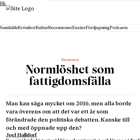
Hoppa till innehåll
Samhälle
Krönikor
Kultur
Recensioner
Essäer
Fördjupning
Podcasts
Recension
Normlöshet som
fattigdomsfälla
Man kan säga mycket om 2016, men alla borde
vara överens om att det var ett år som
förändrade den politiska debatten. Kanske till
och med öppnade upp den?
Joel Halldorf