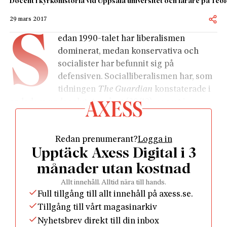
Docent i kyrkohistoria vid Uppsala universitet och lärare på Te
29 mars 2017
S
edan 1990-talet har liberalismen
dominerat, medan konservativa och
socialister har befunnit sig på
defensiven. Socialliberalismen har, som
tidningen
The Guardian
konstaterade i
en ledare under slutet av året (30/12), segrat i
kulturkriget, medan högerliberaler vunnit den
ekonomiska kampen. Vi har sett en rörelse mot ökad
Redan prenumerant?
Logga in
tolerans och mångkultur, kombinerad med
Upptäck Axess Digital i 3
avregleringar, skattesänkningar, privatiseringar och
frihandel. Framgångsrika politiska partier – som
månader utan kostnad
Blairs New Labour och Reinfeldts Nya moderater –
Allt innehåll. Alltid nära till hands.
har vunnit val genom att röra sig mot mitten.
Full tillgång till allt innehåll på axess.se.
Denna karta gäller inte längre. Idag finns den
Tillgång till vårt magasinarkiv
politiska energin på kanterna, i form av höger-
Nyhetsbrev direkt till din inbox