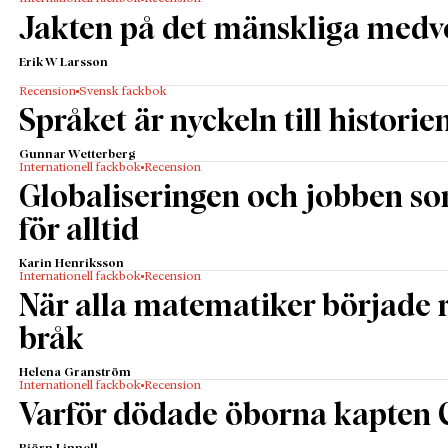
Jakten på det mänskliga medv
Erik W Larsson
Recension
Svensk fackbok
Språket är nyckeln till historie
Gunnar Wetterberg
Internationell fackbok
Recension
Globaliseringen och jobben s
för alltid
Karin Henriksson
Internationell fackbok
Recension
När alla matematiker började
bråk
Helena Granström
Internationell fackbok
Recension
Varför dödade öborna kapten 