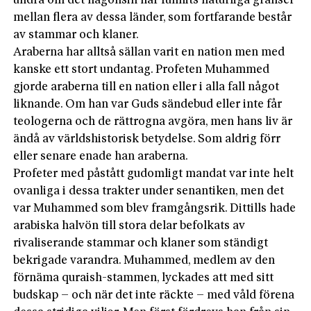
undra om det någonsin har funnits naturliga gränser
mellan flera av dessa länder, som fortfarande består
av stammar och klaner.
Araberna har alltså sällan varit en nation men med
kanske ett stort undantag. Profeten Muhammed
gjorde araberna till en nation eller i alla fall något
liknande. Om han var Guds sändebud eller inte får
teologerna och de rättrogna avgöra, men hans liv är
ändå av världshistorisk betydelse. Som aldrig förr
eller senare enade han araberna.
Profeter med påstått gudomligt mandat var inte helt
ovanliga i dessa trakter under senantiken, men det
var Muhammed som blev framgångsrik. Dittills hade
arabiska halvön till stora delar befolkats av
rivaliserande stammar och klaner som ständigt
bekrigade varandra. Muhammed, medlem av den
förnäma quraish-stammen, lyckades att med sitt
budskap – och när det inte räckte – med våld förena