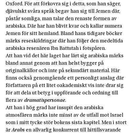
Oxford. För att förkovra sig i detta, som han säger,
djävulskt svåra språk begav han sig till Jemen där,
påstår somliga, man talar den renaste formen av
arabiska. Där har han blivit kvar och kallar numera
Jemen för sitt hemland. Bland hans tidigare böcker
märks reseskildringar där han följer den medeltida
arabiska resenären Ibn Battutah i fotspåren.
Att han vid det här laget har lärt sig arabiska märks
bland annat genom att han helst bygger på
originalkällor och inte på sekundärt material. Här
finns också genomgående ett personligt anslag där
författaren på ett litet oakademiskt vis inte drar sig
för att dela ut betyg i uppförande och ordning till
flera av
dramatis
personae
.
Att han i hög grad har insupit den arabiska
atmosfären märks inte minst av de utfall mot Israel
som i mitt tycke stör bokens sista kapitel. Men i stort
är
Arabs
en allvarlig konkurrent till hittillsvarande