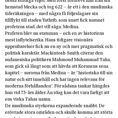
dessa stridiga viljor. Men först fördrevs han från sin
hemstad Mecka och tog 622 – år ett i den muslimska
tideräkningen – med några få följeslagare sin
tillflykt till staden Yathrib, som snart fick namnet
profetens stad, det vill säga: Medina.
Profeten blev nu statsman – och en av historiens
mest inflytelserika. Hans tidigare visionära
uppenbarelser fick nu en ny och mer pragmatisk och
politisk karaktär. Mackintosh-Smith citerar den
sudanesiska politikern Mahmoud Muhammad Taha,
som gick så långt som att hävda att Koranens sena
kapitel – surorna från Medina – är ”historiska till sin
natur och sitt innehåll och har ingen relevans för
moderna förhållanden”. För sådana tankar hängdes
han vid 75-års ålder. Än idag kan det vara farligt att
ens viska Tahas namn.
De muslimska styrkorna expanderade snabbt. De
erövrade stora områden och skulle komma att störta