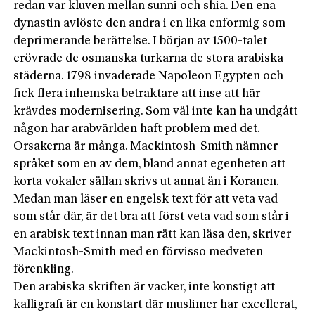
redan var kluven mellan sunni och shia. Den ena
dynastin avlöste den andra i en lika enformig som
deprimerande berättelse. I början av 1500-talet
erövrade de osmanska turkarna de stora arabiska
städerna. 1798 invaderade Napoleon Egypten och
fick flera inhemska betraktare att inse att här
krävdes modernisering. Som väl inte kan ha undgått
någon har arabvärlden haft problem med det.
Orsakerna är många. Mackintosh-Smith nämner
språket som en av dem, bland annat egenheten att
korta vokaler sällan skrivs ut annat än i Koranen.
Medan man läser en engelsk text för att veta vad
som står där, är det bra att först veta vad som står i
en arabisk text innan man rätt kan läsa den, skriver
Mackintosh-Smith med en förvisso medveten
förenkling.
Den arabiska skriften är vacker, inte konstigt att
kalligrafi är en konstart där muslimer har excellerat,