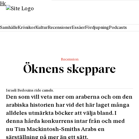
Hoppa till innehåll
Samhälle
Krönikor
Kultur
Recensioner
Essäer
Fördjupning
Podcasts
Recension
Öknens skeppare
Israeli Bedouins ride camels.
Den som vill veta mer om araberna och om den
arabiska historien har vid det här laget många
alldeles utmärkta böcker att välja bland. I
denna hårda konkurrens intar från och med
nu Tim Mackintosh-Smiths Arabs en
särställning på mer än ett sätt.