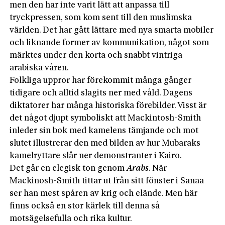
men den har inte varit lätt att anpassa till
tryckpressen, som kom sent till den muslimska
världen. Det har gått lättare med nya smarta mobiler
och liknande former av kommunikation, något som
märktes under den korta och snabbt vintriga
arabiska våren.
Folkliga uppror har förekommit många gånger
tidigare och alltid slagits ner med våld. Dagens
diktatorer har många historiska förebilder. Visst är
det något djupt symboliskt att Mackintosh-Smith
inleder sin bok med kamelens tämjande och mot
slutet illustrerar den med bilden av hur Mubaraks
kamelryttare slår ner demonstranter i Kairo.
Det går en elegisk ton genom
Arabs
. När
Mackinosh-Smith tittar ut från sitt fönster i Sanaa
ser han mest spåren av krig och elände. Men här
finns också en stor kärlek till denna så
motsägelsefulla och rika kultur.