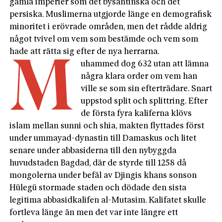
gamla imperier som det bysantinska och det
persiska. Muslimerna utgjorde länge en demografisk
minoritet i erövrade områden, men det rådde aldrig
något tvivel om vem som bestämde och vem som
hade att rätta sig efter de nya herrarna.
M
uhammed dog 632 utan att lämna
några klara order om vem han
ville se som sin efterträdare. Snart
uppstod split och splittring. Efter
de första fyra kaliferna klövs
islam mellan sunni och shia, makten flyttades först
under ummayad-dynastin till Damaskus och litet
senare under abbasiderna till den nybyggda
huvudstaden Bagdad, där de styrde till 1258 då
mongolerna under befäl av Djingis khans sonson
Hülegü stormade staden och dödade den sista
legitima abbasidkalifen al-Mutasim. Kalifatet skulle
fortleva länge än men det var inte längre ett