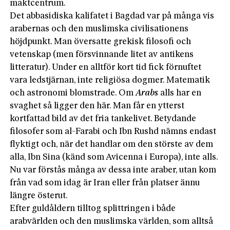
maktcentrum.
Det abbasidiska kalifatet i Bagdad var på många vis
arabernas och den muslimska civilisationens
höjdpunkt. Man översatte grekisk filosofi och
vetenskap (men försvinnande litet av antikens
litteratur). Under en alltför kort tid fick förnuftet
vara ledstjärnan, inte religiösa dogmer. Matematik
och astronomi blomstrade. Om
Arabs
alls har en
svaghet så ligger den här. Man får en ytterst
kortfattad bild av det fria tankelivet. Betydande
filosofer som al-Farabi och Ibn Rushd nämns endast
flyktigt och, när det handlar om den störste av dem
alla, Ibn Sina (känd som Avicenna i Europa), inte alls.
Nu var förstås många av dessa inte araber, utan kom
från vad som idag är Iran eller från platser ännu
längre österut.
Efter guldåldern tilltog splittringen i både
arabvärlden och den muslimska världen, som alltså