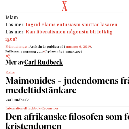
Islam
Läs mer:
Ingrid Elams entusiasm smittar läsaren
Läs mer:
Kan liberalismen någonsin bli folklig
igen?
Från tidningen:
Artikeln är publicerad i
nummer 6, 2019
.
Publicerad:
Uppdaterad:
4 september 2019
16 januari 2026
Mer av
Carl Rudbeck
Kultur
Maimonides – judendomens fr
medeltidstänkare
Carl Rudbeck
Internationell fackbok
Recension
Den afrikanske filosofen som
kristendomen