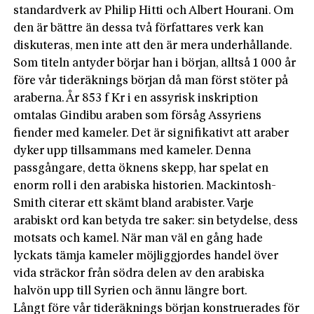
standardverk av Philip Hitti och Albert Hourani. Om
den är bättre än dessa två författares verk kan
diskuteras, men inte att den är mera underhållande.
Som titeln antyder börjar han i början, alltså 1 000 år
före vår tideräknings början då man först stöter på
araberna. År 853 f Kr i en assyrisk inskription
omtalas Gindibu araben som försåg Assyriens
fiender med kameler. Det är signifikativt att araber
dyker upp tillsammans med kameler. Denna
passgångare, detta öknens skepp, har spelat en
enorm roll i den arabiska historien. Mackintosh-
Smith citerar ett skämt bland arabister. Varje
arabiskt ord kan betyda tre saker: sin betydelse, dess
motsats och kamel. När man väl en gång hade
lyckats tämja kameler möjliggjordes handel över
vida sträckor från södra delen av den arabiska
halvön upp till Syrien och ännu längre bort.
Långt före vår tideräknings början konstruerades för