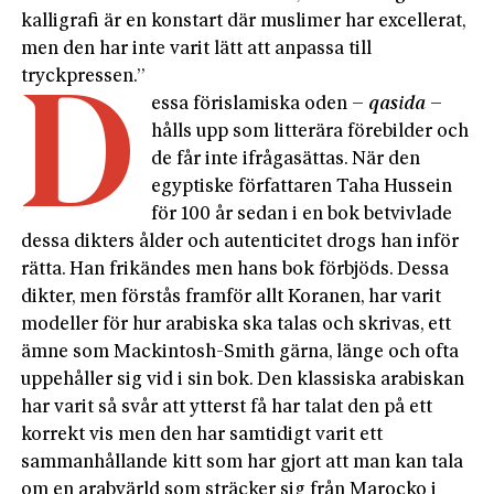
kalligrafi är en konstart där muslimer har excellerat,
men den har inte varit lätt att anpassa till
tryckpressen.”
D
essa förislamiska oden –
qasida
–
hålls upp som litterära förebilder och
de får inte ifrågasättas. När den
egyptiske författaren Taha Hussein
för 100 år sedan i en bok betvivlade
dessa dikters ålder och autenticitet drogs han inför
rätta. Han frikändes men hans bok förbjöds. Dessa
dikter, men förstås framför allt Koranen, har varit
modeller för hur arabiska ska talas och skrivas, ett
ämne som Mackintosh-Smith gärna, länge och ofta
uppehåller sig vid i sin bok. Den klassiska arabiskan
har varit så svår att ytterst få har talat den på ett
korrekt vis men den har samtidigt varit ett
sammanhållande kitt som har gjort att man kan tala
om en arabvärld som sträcker sig från Marocko i