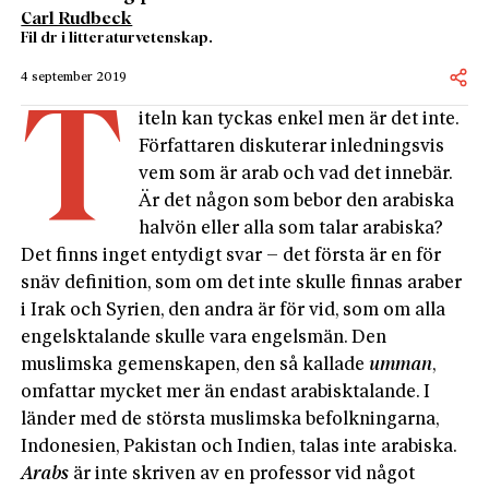
Carl Rudbeck
Fil dr i litteraturvetenskap.
4 september 2019
T
iteln kan tyckas enkel men är det inte.
Författaren diskuterar inledningsvis
vem som är arab och vad det innebär.
Är det någon som bebor den arabiska
halvön eller alla som talar arabiska?
Det finns inget entydigt svar – det första är en för
snäv definition, som om det inte skulle finnas araber
i Irak och Syrien, den andra är för vid, som om alla
engelsktalande skulle vara engelsmän. Den
muslimska gemenskapen, den så kallade
umman
,
omfattar mycket mer än endast arabisktalande. I
länder med de största muslimska befolkningarna,
Indonesien, Pakistan och Indien, talas inte arabiska.
Arabs
är inte skriven av en professor vid något