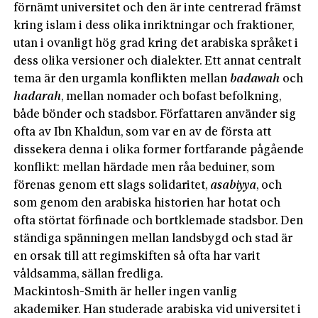
förnämt universitet och den är inte centrerad främst
kring islam i dess olika inriktningar och fraktioner,
utan i ovanligt hög grad kring det arabiska språket i
dess olika versioner och dialekter. Ett annat centralt
tema är den urgamla konflikten mellan
badawah
och
hadarah
, mellan nomader och bofast befolkning,
både bönder och stadsbor. Författaren använder sig
ofta av Ibn Khaldun, som var en av de första att
dissekera denna i olika former fortfarande pågående
konflikt: mellan härdade men råa beduiner, som
förenas genom ett slags solidaritet,
asabiyya
, och
som genom den arabiska historien har hotat och
ofta störtat förfinade och bortklemade stadsbor. Den
ständiga spänningen mellan landsbygd och stad är
en orsak till att regimskiften så ofta har varit
våldsamma, sällan fredliga.
Mackintosh-Smith är heller ingen vanlig
akademiker. Han studerade arabiska vid universitet i