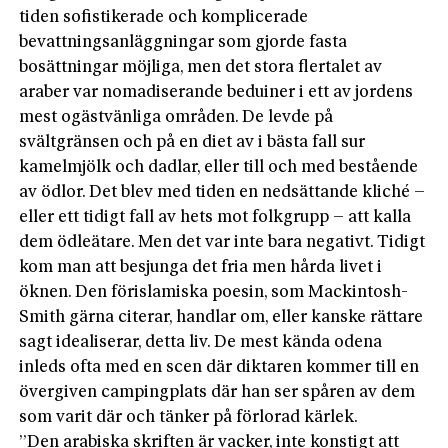
tiden sofistikerade och komplicerade
bevattningsanläggningar som gjorde fasta
bosättningar möjliga, men det stora flertalet av
araber var nomadiserande beduiner i ett av jordens
mest ogästvänliga områden. De levde på
svältgränsen och på en diet av i bästa fall sur
kamelmjölk och dadlar, eller till och med bestående
av ödlor. Det blev med tiden en nedsättande kliché –
eller ett tidigt fall av hets mot folkgrupp – att kalla
dem ödleätare. Men det var inte bara negativt. Tidigt
kom man att besjunga det fria men hårda livet i
öknen. Den förislamiska poesin, som Mackintosh-
Smith gärna citerar, handlar om, eller kanske rättare
sagt idealiserar, detta liv. De mest kända odena
inleds ofta med en scen där diktaren kommer till en
övergiven campingplats där han ser spåren av dem
som varit där och tänker på förlorad kärlek.
”Den arabiska skriften är vacker, inte konstigt att