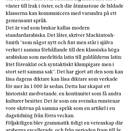
väster till Irak i öster, och där åtminstone de bildade
klasserna kan kommunicera med varandra på ett
gemensamt språk.
Det är vad som brukar kallas modern
standardarabiska. Det låter, skriver Mackintosh-
Smith ”som något nytt och fint men står i själva
verket i samma förhållande till den klassiska höga
arabiskan som medeltida latin till guldålderns latin:
litet förenklat och syntaktiskt klumpigare men i
stort sett samma sak”. Det har gjort att den som kan
läsa dagens diktare kan läsa diktare som verkade
för mer än 1 000 år sedan. Detta har skapat ett
historiskt medvetande, en kontinuitet som få andra
kulturer besitter. Det är som om svenska runstenar
vore skrivna på samma språk som en artikel i en
dagstidning från förra veckan.
Följaktligen blev grammatik tidigt en vetenskap där
araberna excellerade, och från perioden fram till år