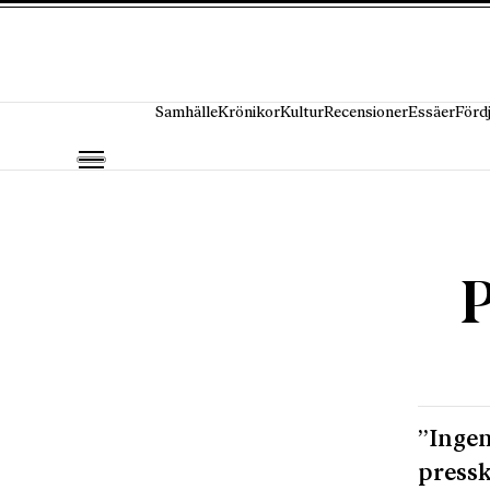
Hoppa till innehåll
Samhälle
Krönikor
Kultur
Recensioner
Essäer
Förd
P
”Ingen
pressk