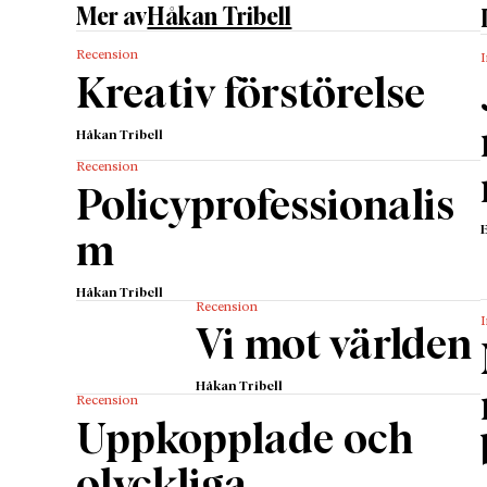
oförutsä
Mer av
Håkan Tribell
vara fr
Recension
I
medryck
Kreativ förstörelse
För viss
om hörn
Håkan Tribell
rekryter
Recension
svara på
Policyprofessionalis
som und
m
av oss 
brittern
Håkan Tribell
Brasili
Recension
I
Syrien s
Vi mot världen
Eftersom
Håkan Tribell
därefter
Recension
persone
Uppkopplade och
författa
olyckliga
översät