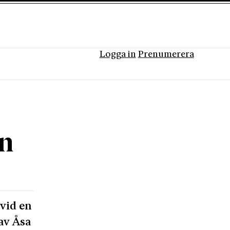
Logga in
Prenumerera
en
 vid en
av Åsa