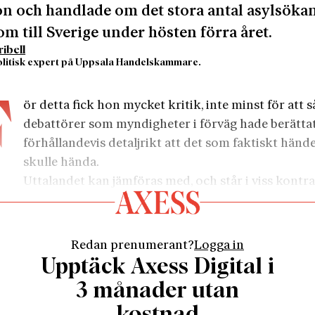
 och handlade om det stora antal asylsöka
m till Sverige under hösten förra året.
ibell
litisk expert på Uppsala Handelskammare.
6
F
ör detta fick hon mycket kritik, inte minst för att s
debattörer som myndigheter i förväg hade berätta
förhållandevis detaljrikt att det som faktiskt händ
skulle hända.
Uttalandet kan jämföras med, och står i viss kontrast
 hördes från många munnar efter Lehman Brothers lju
ju år tidigare, i september 2008. Omvärldens oförståels
t att ingen hade lyssnat på de kloka men avvikande rö
Redan prenumerant?
Logga in
id varnade för de – åtminstone i efterhand – uppenbara
Upptäck Axess Digital i
rna och misstagen inom finansbranschen var och är ko
3 månader utan
en ekonom har kunnat åka land och rike runt och göra 
kostnad
ningsförmögenheter på att presenteras som mannen s