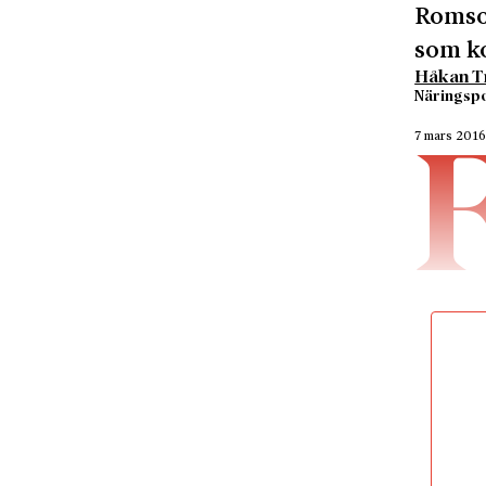
Romson
som ko
Håkan Tr
Näringspo
7 mars 201
vad som
krasch s
faktume
i god t
excesse
Mer än 
föreläs