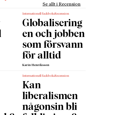
r att
Se allt i Recension
eras
Internationell fackbok
Recension
r
Globalisering
erhet
Gordon
l
en och jobben
 år fick
som försvann
tiker
om många
för alltid
ommer
SA? Får
Karin Henriksson
er i
Internationell fackbok
Recension
Kan
cit, och
 en del
liberalismen
 kallar
någonsin bli
a