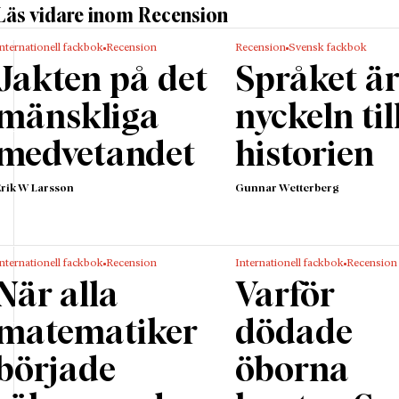
gbara samhällsskeenden. Dels vad som i så fall krävs fö
Läs vidare inom Recension
amgångsrik i sitt framtidsspanande. Resultaten present
nternationell fackbok
Recension
Recension
Svensk fackbok
ande och lättbegripligt i boken
Superforecasting
.
Jakten på det
Språket ä
t går det att förutse vad som väntar runt hörnet, i synn
et ifråga inte står mer än något år bort. Tetlock och 
mänskliga
nyckeln til
ade tusentals frivilliga framtidsspanare som under fyra
medvetandet
historien
 nästan 500 frågor av den typ som såväl politiska analy
errättelseorganisationer ställs inför dagligen, och s
Erik W Larsson
Gunnar Wetterberg
brottas med av både privata och professionella skäl. K
a att rösta nej till EU? Blir Donald Trump president i U
en fart på tillväxten igen? Kommer utländska marktrupp
nternationell fackbok
Recension
Internationell fackbok
Recension
ätta stopp för IS? Et cetera.
När alla
Varför
 testet pågick över flera år, kunde forskarna invänta fa
 utvärdera kvaliteten i prognoserna. Det visar sig då att
matematiker
dödade
r har mycket god förmåga att bedöma framtiden. Dessa
började
öborna
rna ”superforecasters”, vilket till svenska skulle kunna
tas som superspanare. Det rör sig inte om professionell