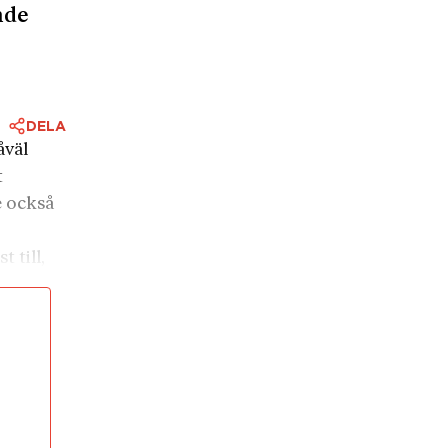
nde
DELA
åväl
t
e också
 till,
dliga
e inför
ster som
mpakt.
sig
om