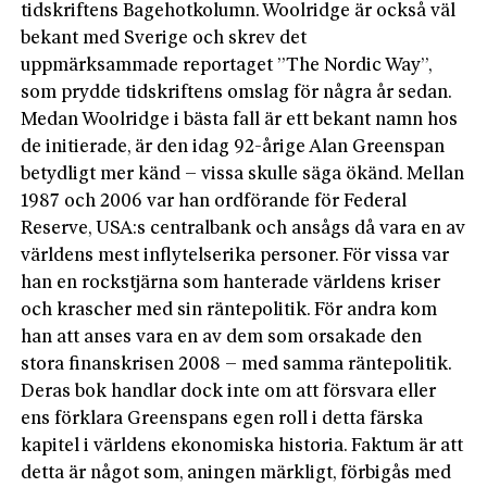
tidskriftens Bagehotkolumn. Woolridge är också väl
bekant med Sverige och skrev det
uppmärksammade reportaget ”The Nordic Way”,
som prydde tidskriftens omslag för några år sedan.
Medan Woolridge i bästa fall är ett bekant namn hos
de initierade, är den idag 92-årige Alan Greenspan
betydligt mer känd – vissa skulle säga ökänd. Mellan
1987 och 2006 var han ordförande för Federal
Reserve, USA:s centralbank och ansågs då vara en av
världens mest inflytelserika personer. För vissa var
han en rockstjärna som hanterade världens kriser
och krascher med sin räntepolitik. För andra kom
han att anses vara en av dem som orsakade den
stora finanskrisen 2008 – med samma räntepolitik.
Deras bok handlar dock inte om att försvara eller
ens förklara Greenspans egen roll i detta färska
kapitel i världens ekonomiska historia. Faktum är att
detta är något som, aningen märkligt, förbigås med