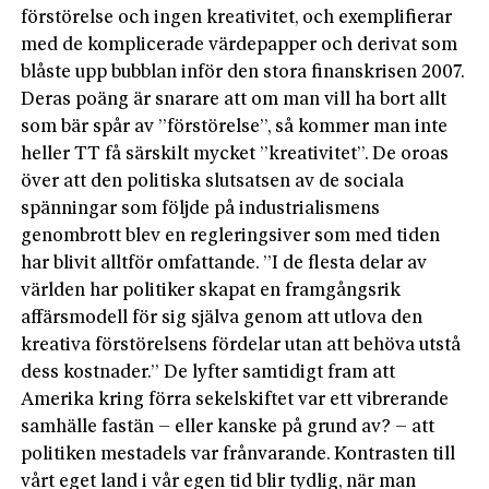
förstörelse och ingen kreativitet, och exemplifierar
med de komplicerade värdepapper och derivat som
blåste upp bubblan inför den stora finanskrisen 2007.
Deras poäng är snarare att om man vill ha bort allt
som bär spår av ”förstörelse”, så kommer man inte
heller TT få särskilt mycket ”kreativitet”. De oroas
över att den politiska slutsatsen av de sociala
spänningar som följde på industrialismens
genombrott blev en regleringsiver som med tiden
har blivit alltför omfattande. ”I de flesta delar av
världen har politiker skapat en framgångsrik
affärsmodell för sig själva genom att utlova den
kreativa förstörelsens fördelar utan att behöva utstå
dess kostnader.” De lyfter samtidigt fram att
Amerika kring förra sekelskiftet var ett vibrerande
samhälle fastän – eller kanske på grund av? – att
politiken mestadels var frånvarande. Kontrasten till
vårt eget land i vår egen tid blir tydlig, när man