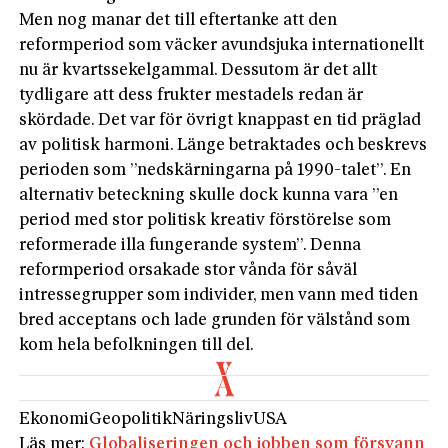
Men nog manar det till eftertanke att den
reformperiod som väcker avundsjuka internationellt
nu är kvartssekelgammal. Dessutom är det allt
tydligare att dess frukter mestadels redan är
skördade. Det var för övrigt knappast en tid präglad
av politisk harmoni. Länge betraktades och beskrevs
perioden som ”nedskärningarna på 1990-talet”. En
alternativ beteckning skulle dock kunna vara ”en
period med stor politisk kreativ förstörelse som
reformerade illa fungerande system”. Denna
reformperiod orsakade stor vånda för såväl
intressegrupper som individer, men vann med tiden
bred acceptans och lade grunden för välstånd som
kom hela befolkningen till del.
Ekonomi
Geopolitik
Näringsliv
USA
Läs mer:
Globaliseringen och jobben som försvann