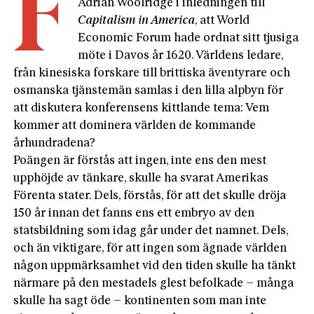
F
Adrian Woolridge i inledningen till
Capitalism
in
America
, att World
Economic Forum hade ordnat sitt tjusiga
möte i Davos år 1620. Världens ledare,
från kinesiska forskare till brittiska äventyrare och
osmanska tjänstemän samlas i den lilla alpbyn för
att diskutera konferensens kittlande tema: Vem
kommer att dominera världen de kommande
århundradena?
Poängen är förstås att ingen, inte ens den mest
upphöjde av tänkare, skulle ha svarat Amerikas
Förenta stater. Dels, förstås, för att det skulle dröja
150 år innan det fanns ens ett embryo av den
statsbildning som idag går under det namnet. Dels,
och än viktigare, för att ingen som ägnade världen
någon uppmärksamhet vid den tiden skulle ha tänkt
närmare på den mestadels glest befolkade – många
skulle ha sagt öde – kontinenten som man inte