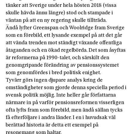
tänker att Sverige under hela hösten 2018 (vissa
skulle hävda ännu längre) stod och stampade i
väntan på att en ny regering skulle tillträda.
Ändå lyfter Greenspan och Woolridge fram Sverige
som en förebild, ett lysande exempel på att det går
att vända trenden mot ständigt växande offentliga
åtaganden och en ökad regelbörda. Det som åsyftas
är reformerna på 1990-talet, och särskilt den
genomgripande förändring av pensionssystemet
som genomfördes i bred politisk enighet.
Tyvärr görs ingen djupare analys kring de
omständigheter som gjorde denna speciella period i
svensk politik möjlig. Inte heller går författarna
närmare in på varför pensionsreformen visserligen
ofta lyfts fram som förebild, men ändå sällan tycks
få efterföljare i andra länder. I en i huvudsak väl
berättad historia är detta ett exempel på
resonemang som haltar.