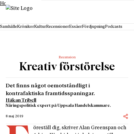
Hoppa till innehåll
Samhälle
Krönikor
Kultur
Recensioner
Essäer
Fördjupning
Podcasts
Recension
Kreativ förstörelse
Det finns något oemotståndligt i
kontrafaktiska framtidsspaningar.
Håkan Tribell
Näringspolitisk expert på Uppsala Handelskammare.
8 maj 2019
öreställ dig, skriver Alan Greenspan och