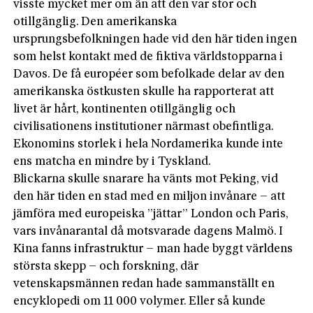
visste mycket mer om än att den var stor och
otillgänglig. Den amerikanska
ursprungsbefolkningen hade vid den här tiden ingen
som helst kontakt med de fiktiva världstopparna i
Davos. De få européer som befolkade delar av den
amerikanska östkusten skulle ha rapporterat att
livet är hårt, kontinenten otillgänglig och
civilisationens institutioner närmast obefintliga.
Ekonomins storlek i hela Nordamerika kunde inte
ens matcha en mindre by i Tyskland.
Blickarna skulle snarare ha vänts mot Peking, vid
den här tiden en stad med en miljon invånare – att
jämföra med europeiska ”jättar” London och Paris,
vars invånarantal då motsvarade dagens Malmö. I
Kina fanns infrastruktur – man hade byggt världens
största skepp – och forskning, där
vetenskapsmännen redan hade sammanställt en
encyklopedi om 11 000 volymer. Eller så kunde