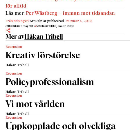
för alltid
Läs mer:
Per Wästberg – immun mot tidsandan
Från tidningen:
Artikeln är publicerad i
nummer 4, 2019
.
Publicerad:
Uppdaterad:
8 maj 2019
16 januari 2026
Mer av
Håkan Tribell
Recension
Kreativ förstörelse
Håkan Tribell
Recension
Policyprofessionalism
Håkan Tribell
Recension
Vi mot världen
Håkan Tribell
Recension
Uppkopplade och olyckliga