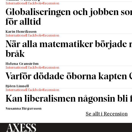
Internationell fackbok
Recension
Globaliseringen och jobben s
för alltid
Karin Henriksson
Internationell fackbok
Recension
När alla matematiker började
bråk
Helena Granström
Internationell fackbok
Recension
Varför dödade öborna kapten 
Björn Linnell
Internationell fackbok
Recension
Kan liberalismen någonsin bli f
Susanna Birgersson
Se allt i Recension