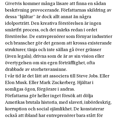
Givetvis kommer många läsare att finna en sådan
beskrivning provocerande. Författarnas skildring av
dessa ”hjältar” är dock allt annat än några
idolporträtt. Den kreativa förstörelsen är ingen
smärtfri process, och det märks redan i ordet
förstörelse. De entreprenörer som förnyar industrier
och branscher gör det genom att krossa existerande
strukturer, tänja och inte sällan gå över gränser
(även legala), drivna som de är av sin vision eller
övertygelsen om sin egen förträfflighet, ofta
drabbade av storhetsvansinne.
I vår tid är det lätt att associera till Steve Jobs. Eller
Elon Musk. Eller Mark Zuckerberg. Hjältar i
somligas ögon, förgörare i andras.
Författarna gör heller inget försök att dölja
Amerikas brutala historia, med slaveri, inbördeskrig,
korruption och social ojämlikhet. De konstaterar
också att ibland har entreprenörer bara stått för