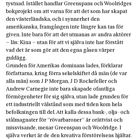
tystnad. Istället handlar Greenspans och Woolridges
bokprojekt om att varna för att det som har skapat
den västerländska, och i synnerhet den
amerikanska, framgången inte längre kan tas för
given. Inte bara för att det utmanas av andra aktörer
– läs: Kina – utan för att vi själva inte har förstått
vad det är som gör att den egna gåsen värper
guldägg.
Grunden för Amerikas dominans lades, förklarar
författarna, kring förra sekelskiftet då män (de var
alla män) som J P Morgan, J D Rockefeller och
Andrew Carnegie inte bara skapade ofantliga
förmögenheter för sig själva, utan lade grunden för
ett industriellt välstånd som med tiden kom hela
befolkningen till del. Att kalla dessa bank-, olja- och
stålmagnater för ”rövarbaroner” är orättvist och
missvisande, menar Greenspan och Woolridge. I
själva verket är de den kreativa förstörelsens hjältar.